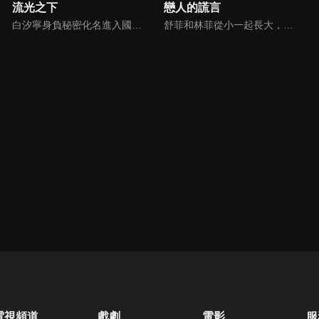
流光之下
戀人的謊言
白汐寧身負秘密化名進入國內珠寶巨頭東辰集團，憑藉非凡的才華和毅力一路打拼逆襲，與林弈在職場博弈的過程中逐漸抽絲剝繭出隱藏多年的真相。
舒菲和林菲從小一起長大，不僅是好姐妹更是好閨蜜。奇然學長喜歡林菲，但林菲對奇然沒有感覺，暗戀奇然的舒菲悄悄借用林菲的名字和奇然書信來往，畢業後，姐妹兩個同事同時進入購物電視台上班，意外發現自己的上司居然是學長奇然，奇然依然鍾情於林菲，舒菲暗戀的心情破碎...
電視頻道
戲劇
電影
服