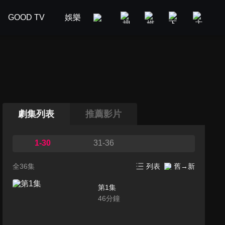
GOOD TV
娛樂
美食旅遊
新聞政論
汽車
劇集列表
推薦影片
1-30
31-36
全36集
列表
舊→新
第1集
46
分鐘