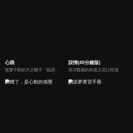
心跳
誤情(40分鐘版)
桀驁不馴的天之驕子「顧譯」和看似柔弱乖順的小白花「喬淨」，兩人秘密交往三年，白天是老闆和秘書，晚上是地下情人，但其實顧家早與白家定下娃娃親，喬淨毅然決然在他們訂婚當天離開南城回老家，顧譯以為喬淨提分手只是單純鬧脾氣，於是他用盡各種辦法挽留，殊不知喬淨的接近都是另有目的...
清冷豔麗的高嶺之花江時淺在遭受霸淩、暴力等一系列事件後，華麗蛻變逆襲歸來，用一場精心策劃強勢開啟自己的復仇之路，最終收穫內心救贖與愛情的故事。