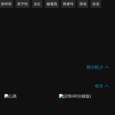
曾柯琅
吳宇恒
岳紅
穆麗燕
熊睿玲
張弛
涂淩
顯示較少
收合