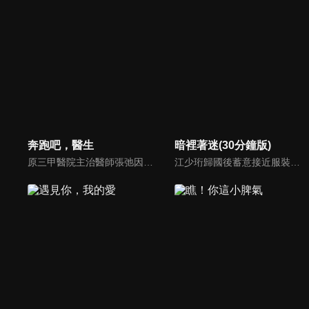
奔跑吧，醫生
暗裡著迷(30分鐘版)
原三甲醫院主治醫師張弛因一起意外事件離開胸外科來到急救中心，和跟他行醫理念不合但是經驗豐富的急救醫生齊霽搭檔出車。急救中心的工作讓張弛應接不暇，各種突發狀況仍讓他暴露出“急救新人”的弱點，齊霽針對張弛表現出來的經驗不足毫不手軟，兩人成了一對歡喜冤家...
江少珩歸國後蓄意接近服裝設計師蘇半夏，直到衛高陽暴露出江少珩接近蘇半夏的真實目的，蘇半夏深覺背叛而與江少珩分手。而已經無法離開蘇半夏的江少珩，用真心再次追回蘇半夏，上演追妻火葬場並重歸於好。之後，兩人查清當年真相，最終衛氏姐弟雙雙落網，一切塵埃落定。