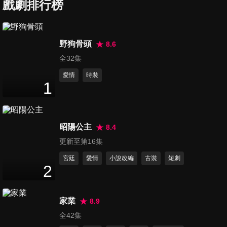
戲劇排行榜
第7集
野狗骨頭
8.6
47
分鐘
全32集
愛情
時裝
1
第8集
48
分鐘
昭陽公主
8.4
第9集
更新至第16集
44
分鐘
宮廷
愛情
小說改編
古裝
短劇
2
第10集
家業
8.9
46
分鐘
全42集