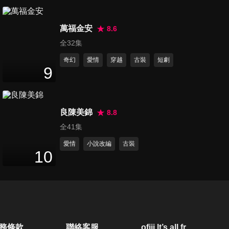
第20集
44
分鐘
萬福金安
8.6
全32集
奇幻
愛情
穿越
古裝
短劇
第21集
9
44
分鐘
良陳美錦
8.8
第22集
全41集
45
分鐘
愛情
小說改編
古裝
10
第23集
47
分鐘
第24集
務條款
聯絡客服
ofiii lt’s all free