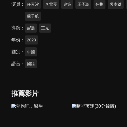
演員
任素汐
李雪琴
史策
王子璇
任彬
吳幸鍵
蘇子航
導演
彭晨
王光
年份
2023
國別
中國
語言
國語
推薦影片