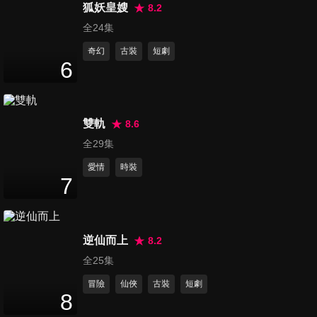
42
分鐘
狐妖皇嫂
8.2
全24集
奇幻
古裝
短劇
第16集
6
45
分鐘
雙軌
8.6
第17集
45
分鐘
全29集
愛情
時裝
7
第18集
44
分鐘
逆仙而上
8.2
全25集
第19集
冒險
仙俠
古裝
短劇
44
分鐘
8