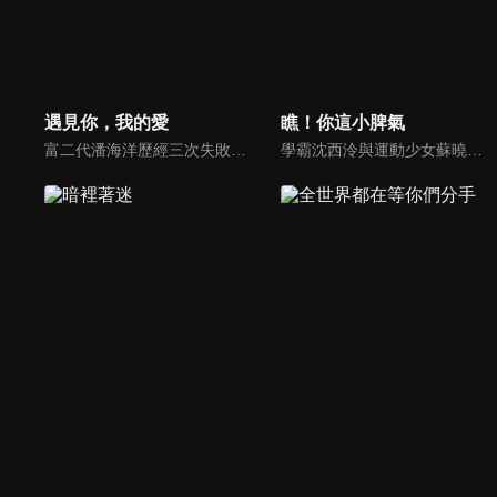
遇見你，我的愛
瞧！你這小脾氣
富二代潘海洋歷經三次失敗婚姻，認為金錢阻礙愛情。唯第一任妻子陸雪怡真心待他。好友伊軒勸他隱藏身份。他在酒吧對芭蕾舞演員韓夢瑤一見鍾情。便化身業務經理與她相戀。熱戀中潘海洋決定娶韓夢瑤，卻在婚前發現韓夢瑤三年前曾是自己公司員工，進而揭開伊軒與韓夢瑤為還債設局圖謀他財產的陰謀...
學霸沈西泠與運動少女蘇曉曉意外加入了號稱「幫助學生解決各種困難」的失學社，在一次次校園事件中，兩人情感從互相看不順眼到彼此產生好感逐漸深入，同時也結識了歐美、景溪、費天等許多好朋友。然而就在兩人關係逐漸明朗時，一個巨大的陰謀卻在校園角落裡悄然而生。