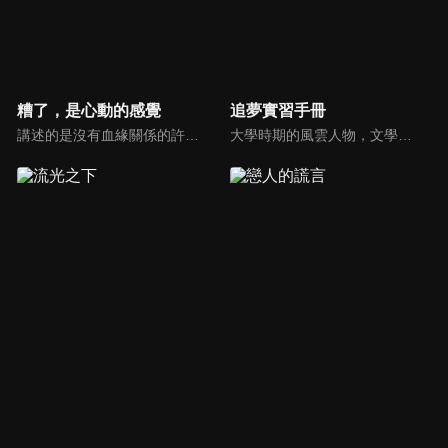
糟了，是心動的感覺
追夢實習手冊
講述的是沒有血緣關係的許苒與林予安兄妹，彼此互相扶持共同成長，從青梅竹馬到錯失後再次牽手的愛情故事。
大學時期的風雲人物，文學女神沈安與泰拳男神許北，機緣巧合下在工作中相遇，兩個原本該在夢想賽道上發光發亮的年輕人在社會的重壓下逐漸喪失夢想。再次碰面的兩人，漸漸解開心結，並在互相了解、激勵的過程中互生愛慕。