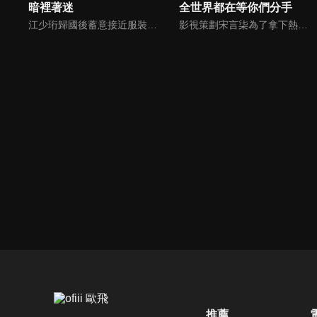
暗裡著迷
全世界都在等你們分手
江少珩歸國後蓄意接近服裝設計師蘇半夏，直到衛高陽暴露出江少珩接近蘇半夏的真實目的，蘇半夏深覺背叛而與江少珩分手。而已經無法離開蘇半夏的江少珩，用真心再次追回蘇半夏，上演追妻火葬場並重歸於好。之後，兩人查清當年真相，最終衛氏姐弟雙雙落網，一切塵埃落定。
影視策劃宋言柒為了拿下熱門小說IP改編權，與身患情感障礙的小說作者紀述產生交集，結果卻發現原本走向甜寵的劇情開始崩盤，隨後意外穿越進入自己寫的同人文世界改變劇情，成為同人文世界的愛情保鏢，卻不料她時刻提防的男二竟然是作者紀述。二人因為劇情的走向在現實和同人文兩個世界展開較量...
推薦