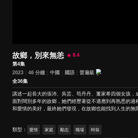
故鄉，別來無恙
8.4
第4集
2023
46 分鐘
中國
國語
普遍級
全36集
講述一起長大的張沛、吳芸、苟丹丹、董家希四個女孩，
面對闊別多年的故鄉，她們經歷著從不適應到再熟悉的過
和愛情的美好，最終她們發現，在故鄉也能找到人生的無
類型
愛情
家庭
勵志
職場
時裝