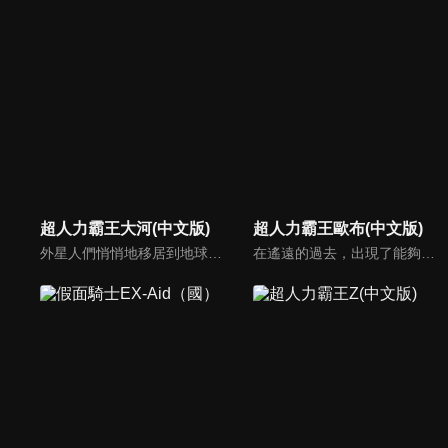
超人力霸王大河(中文版)
超人力霸王歐布(中文版)
外星人們悄悄地移居到地球上了。但是，除了極少數人外，一般民眾並不知道這件事。在這樣的社會環境中，主角「工藤博之」在與外星人密切相關工作的民間組織「E.G.I.S」工作，為了守護和平而日夜奮鬥。這樣的他，其實體內沉睡著一個連他自己都不知道的祕密…。新的故事即將開始！
在遙遠的過去，出現了能夠毀滅世界的恐怖存在——魔王獸，打算將一切破壞殆盡。但是，光之戰士超人力霸王們，封印了魔王獸，取回了宇宙的和平。時光流逝，環遊世界的流浪青年——紅凱，使用名為Orb圓環的道具，借用傳說中的超人力霸王的力量，變身成為超人力霸王Orb，向復活的魔王獸發起了挑戰！