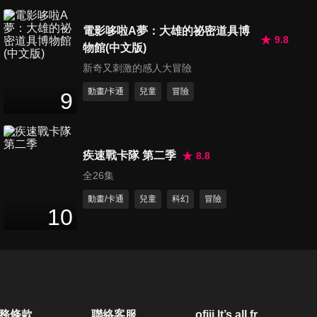
第20集
電影哆啦A夢：大雄的祕密道具博
25
分鐘
9.8
物館(中文版)
新奇又刺激的感人大冒險
第21集
動畫/卡通
兒童
冒險
9
25
分鐘
疾速戰卡隊 第二季
8.8
第22集
全26集
25
分鐘
動畫/卡通
兒童
科幻
冒險
10
第23集
25
分鐘
第24集
務條款
聯絡客服
ofiii lt’s all free