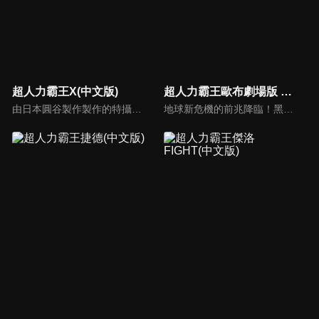
超人力霸王X(中文版)
超人力霸王歐布劇場版 請賜予我羈絆的力量！(中文版)
由日本圓谷製作製作的特攝電視劇，是屬於超人力霸王列傳。X，是「巨大謎團」，X，是「未知的可能性」，X，那就是「連繫的心，連繫的力量」！溫柔的少年，大空大地與從宇宙飛來的神祕生命體相會之時，就是超人進化之日…
地球新危機的前兆降臨！黑暗圓環能夠尋找宇宙中擁有邪惡之心的人， 擁有放大持有者內心黑暗的能力。準備用它將一切美麗的事物都做為寶石收藏的宇宙魔女穆魯娜奧， 已把超人力霸王銀河和勝利都變成寶石收藏了！在她將目標轉像地球時，似乎有什麼企圖的賈古拉暗中開始活動…