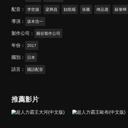
配音
李世揚
梁興昌
鈕凱暘
張騰
傅品晟
蘇肇樺
導演
坂本浩一
製作公司
圓谷製作公司
年份
2017
國別
日本
語言
國語配音
推薦影片