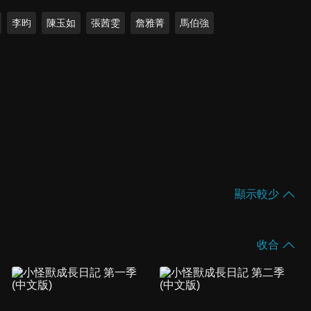
李昀
陳玉如
張茜雯
詹雅菁
馬伯強
顯示較少
收合