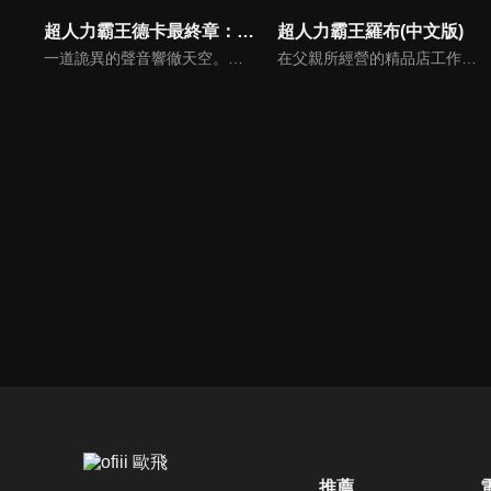
超人力霸王德卡最終章：旅途的彼方…(中文版)
超人力霸王羅布(中文版)
一道詭異的聲音響徹天空。聽到的人們紛紛失去知覺，最後甚至消失無蹤。前往調查的專家小組「GUTS-SELECT」，遇到的卻是接二連三來襲的外星人大軍，以及駕駛漆黑要塞型太空艦「佐爾加烏斯」，扭曲了地球天空的統治者「基貝魯斯教授」。一位認識基貝魯斯的神秘女子突然降臨在苦苦奮戰中的奏大等人面前。
在父親所經營的精品店工作的湊活海和大學生的湊勇海兩兄弟，突如其來地遭遇到出現在這座城市的巨大未知生物 = 怪獸襲擊！於是兩人藉由羅布迴轉儀、羅布水晶之力變身成超人力霸王，開始保衛地球而戰！超人羅索、超人布魯的戰鬥即將開始！
推薦