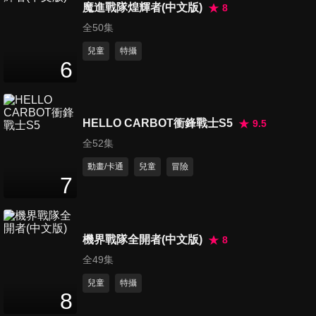
魔進戰隊煌輝者(中文版)
8
全50集
兒童
特攝
第16集
6
25
分鐘
HELLO CARBOT衝鋒戰士S5
9.5
第17集
25
分鐘
全52集
動畫/卡通
兒童
冒險
7
第18集
25
分鐘
機界戰隊全開者(中文版)
8
全49集
第19集
25
分鐘
兒童
特攝
8