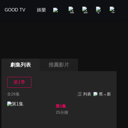
GOOD TV
娛樂
美食旅遊
新聞政論
汽車
劇集列表
推薦影片
第1季
全26集
列表
舊→新
第1集
25
分鐘