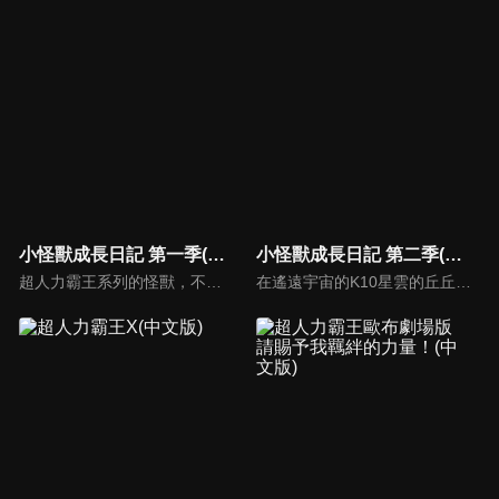
小怪獸成長日記 第一季(中文版)
小怪獸成長日記 第二季(中文版)
超人力霸王系列的怪獸，不只是被英雄們打敗的敵人。每個人都有自己的特殊能力、外表和特徵，這使他們都獨一無二。故事發生在“小星球”，獨特的“小怪獸”嘗試新事物，結識新朋友，描繪他們的每一個小小的“第一步”
在遙遠宇宙的K10星雲的丘丘星上，小怪獸們對著流星許願。他們有許多想做的事情、想要實現的夢想。雖然現在還有很多事情做不到，但是只要努力，總有一天可以實現。如果遇到無法獨自解決的問題，只要大家團結一心就沒問題！ 來實現遠大的夢想吧。一起來喊「小怪獸，行動吧！」。