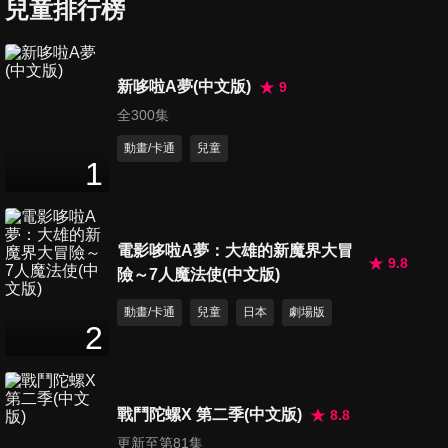
兒童排行榜
第7集
新哆啦A夢(中文版)
9
25
分鐘
全300集
動畫/卡通
兒童
1
第8集
25
分鐘
電影哆啦A夢：大雄的新魔界大冒
9.8
險～7人魔法使(中文版)
第9集
25
分鐘
動畫/卡通
兒童
日本
劇場版
2
第10集
25
分鐘
戰鬥陀螺X 第二季(中文版)
8.8
更新至第81集