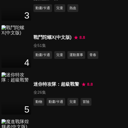
第11集
動畫/卡通
兒童
熱血
3
25
分鐘
第12集
戰鬥陀螺X(中文版)
8.8
25
分鐘
全51集
動畫/卡通
兒童
運動賽事
青春
4
第13集
25
分鐘
迷你特攻隊：超級戰警
8.8
全26集
第14集
25
分鐘
動物
動畫/卡通
兒童
冒險
5
第15集
25
分鐘