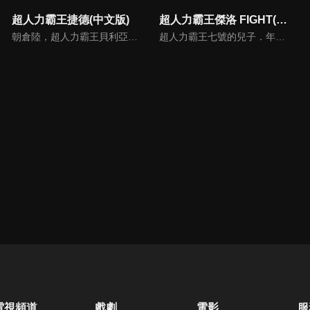
超人力霸王捷德(中文版)
超人力霸王傑洛 FIGHT(中文版)
朝倉陸，超人力霸王貝利亞的遺傳因子繼承者。在巨大怪獸骷髏哥摩拉的襲擊下逃跑的朝倉陸與夥伴貝加，發現位於地下500公尺的謎之祕密基地。基地的報告管理系統・蕾姆將「Geed Riser」與「Ultra 膠囊」給予了陸，自幼憧憬著英雄的他，決意融合變身成超人力霸王捷德。
超人力霸王七號的兒子．年輕的最強戰士超人力霸王傑洛又面臨了新的考驗。本該被打倒的凶惡怪獸居然在怪獸墓場復活了。傑洛切換兩種新的形態應戰，對抗百特星人率領的怪獸軍團。強敵宇宙人軍團「黑暗五巨頭」口中的那位大人是指誰呢！？敵人的魔爪也伸向了終極傑洛小隊的秘密基地．麥迪斯基地。
電視頻道
戲劇
電影
服