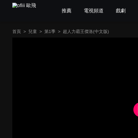
推薦
電視頻道
戲劇
首頁
>
兒童
>
第1季
>
超人力霸王傑洛(中文版)