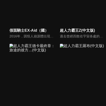
假面騎士EX-Aid（國）
超人力霸王Z(中文版)
2016年，因怪人崩源體出現，未知的遊戲病毒現正開始侵蝕世界。為了拯救感染者，決心與崩源體戰鬥的天才遊戲玩家寶生永夢以變身腰帶玩家驅動器，與傳說的遊戲軟體卡帶變身為假面騎士Ex-Aid，與各樣遊戲類型的假面騎士們一同現身！遊戲開始（Game Start）！
過去曾經四散在宇宙各處的惡魔碎片，再度讓宇宙陷入混亂。為了奪回和平的生活，超人力霸王們不停地在宇宙中奮戰。挺身面對邪惡的是超人力霸王0和弟子超人力霸王Z！Z獨自追著怪獸，來到了地球－－。當宇宙怪獸侵襲地球的瞬間，也造就了Z和遙輝的命運相會。兩位年輕人的熱血戰鬥故事，在此揭開序幕！