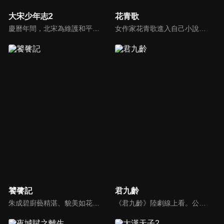
大宋少年志2
花青歌
慶曆年間，北宋為維護和平與安定，借秘閣之名培訓少年暗探。經過嚴密的選拔，聰慧的元仲辛、美貌機敏的趙簡、從不殺生的小景、絕不説謊的王寬、不愛交流的薛映、性格開朗的韋原，六位少年組成了秘閣第七齋。在經歷了一次次生死相交的任務後，懵懂的少年們逐漸成長，他們用熱血和忠誠，為守護大宋獻身。
女作家花青歌進入自己小說世界，變身炮灰女配，本以為手握劇本、能逆風翻盤，結果一路翻車，和反派紀楚相愛相殺，本著親媽使命助攻白月光紀雲與仵作林夕瑤的愛情，明知紀菀兒公冶棋是虐線走向卻依舊守護著他們愛情的故事。
饕餮記
君九齡
朱成碧廚藝精湛、貌美如花，真身是貪吃的千年妖獸—饕餮。她修建了天香樓擔任掌櫃，結識了溫文爾雅的常青，因為欠下朱成碧三百兩銀子的債務，常青要在天香樓擔任帳房，他們是眾人所公認的歡喜冤家，在人、妖共存的繁華世間，大樑無夏城的天香樓是王侯將相們都不惜一試的美食聖地。
《君九齡》陸劇線上看。公主楚九齡（彭小苒）為報父仇，刺殺篡位皇帝失敗後，反遭丈夫殺害。幸得神醫所救，以官宦孤女君蓁蓁的身份再度歸來，而後憑藉高超智慧和醫術，與成國公世子朱瓚（金瀚）等人，一起助忠良除奸佞，協良將抗外敵，逐步成長爲一代神醫。