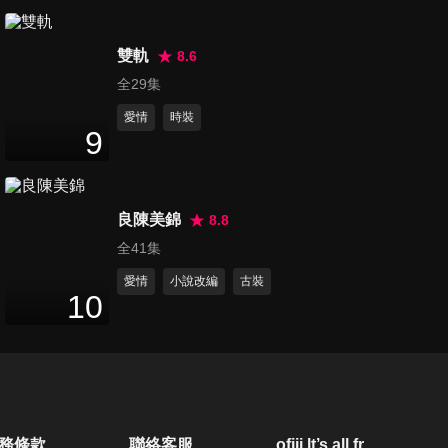
42
分鐘
雙軌
8.6
第21集
全29集
40
分鐘
愛情
時裝
9
第22集
45
分鐘
良陳美錦
8.8
全41集
第23集
愛情
小說改編
古裝
10
41
分鐘
第24集
43
分鐘
務條款
聯絡客服
ofiii lt’s all free