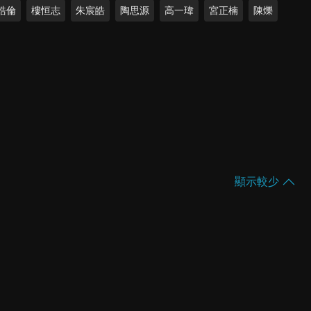
皓倫
樓恒志
朱宸皓
陶思源
高一瑋
宮正楠
陳爍
顯示較少