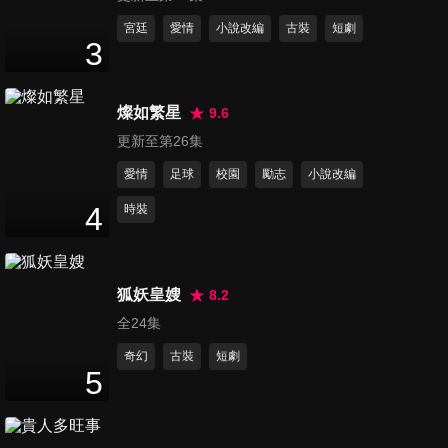
40
分鐘
宮廷
愛情
小說改編
古裝
短劇
3
第12集
40
分鐘
燦如繁星
9.6
更新至第26集
愛情
足球
校園
勵志
小說改編
第13集
40
分鐘
4
時裝
第14集
狐妖皇嫂
8.2
40
分鐘
全24集
奇幻
古裝
短劇
5
第15集
40
分鐘