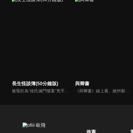
長生怪談簿(50分鐘版)
與卿書
被冤枉為“徐氏滅門慘案”兇手的主人公在多年後深陷倖存者的複仇圈套，成功說服其共同對抗真兇，並找出真相的故事。整個故事發生在一個荒山客棧，眾人鬥智斗勇，一步步揭開每個人的秘密，還原案件本來面目。
《與卿書》線上看。姚州都督左經綸在上任途中誤入與世隔絕的村落—桃花塢，這裡有一個奇特的習俗，女子只有談過戀愛才算成年，左經綸突然出現在柳卿卿的「阿羅風」上任儀式，被族人認定為天意，強行留下左經綸在桃花塢……
推薦