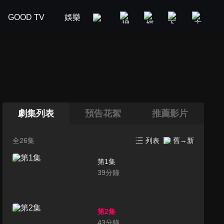
GOOD TV
娛樂
美食旅遊
新聞政論
汽車
劇集列表
預告花絮
推薦影片
全26集
列表
舊→新
第1集
39
分鐘
第2集
43
分鐘