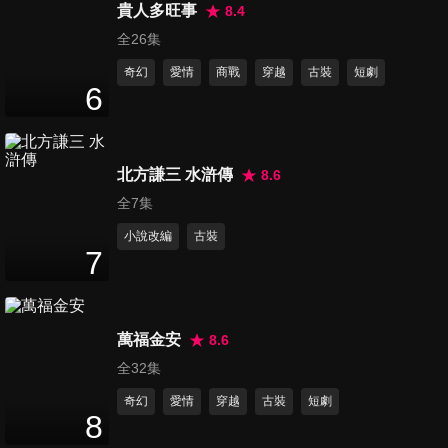
貴人多旺事
8.4
第16集
全26集
39
分鐘
奇幻
愛情
商戰
穿越
古裝
短劇
6
第17集
40
分鐘
北方謙三 水滸傳
8.6
全7集
第18集
小說改編
古裝
40
分鐘
7
第19集
萬福金安
8.6
41
分鐘
全32集
奇幻
愛情
穿越
古裝
短劇
8
第20集