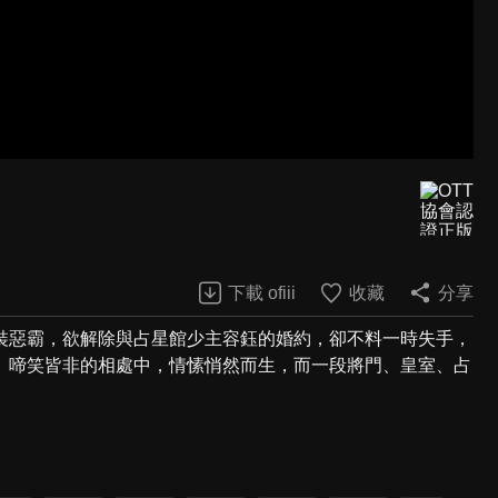
下載 ofiii
收藏
分享
裝惡霸，欲解除與占星館少主容鈺的婚約，卻不料一時失手，
、啼笑皆非的相處中，情愫悄然而生，而一段將門、皇室、占