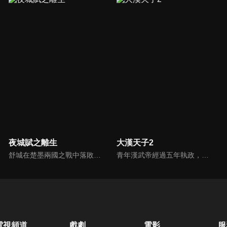
夜城賦之離生
大漢天子2
舒城在楚墨兩國之戰中落敗，並成為了墨國五皇女莫茴的魂器。失去自我意識的舒城跟隨姐姐莫茹回到墨國，面對失而復得的妹妹，莫茹欣喜又憂慮。為了保護親人和國家她棄醫從戎，甚至為了保護莫茴不惜被砍掉一條手臂，然而這一切都阻擋不了局勢的動盪不安...
青年漢武帝經過五年執政，平息後宮勢力、抗拒外患入侵、粉碎政變陰謀，坐穩了皇帝寶座，正是開展雄才大略之時。能臣汲黯受到賞識，並引薦另一位奇才主父偃，漢武帝視其張固再世，委以重任。國力強盛使漢武帝屢屢北伐外族，只是規模巨大的戰爭使漢室逐漸捉襟見肘，諸侯勢力蠢蠢欲動。
電視頻道
戲劇
電影
服