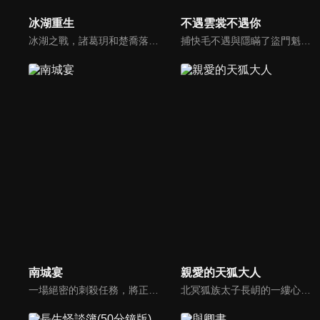
冰湖重生
不遇雲裳不遇你
冰湖之戰，諸葛玥和楚喬落入冰湖，楚喬被燕洵所救，得知諸葛玥已死，她尋機刺殺燕洵，為諸葛玥報仇。楚喬在卞唐幾次三番受到一位神秘男子的幫助，她有種似曾相識的感覺，不禁懷疑諸葛玥還活著。燕洵變本加厲，掀起四國紛亂。最終，楚喬能否平定天下並再與諸葛玥重聚？
捕快毛不遇與隱瞞了盜門魁首身份的賣花姑娘楚雲裳相愛，為了迎娶雲裳，立下軍令狀誓要擒獲盜門魁首“飛天玉鼠”晉升捕頭。而面對傳承家族使命的責任，雲裳在盜門魁首和賣花姑娘間不斷轉換身份，貓鼠之戰就此展開！
南城宴
親愛的天狐大人
一場絕密的刺殺任務，將正義俠女拂曉和腹黑統領晏長昀原本毫不相關的人生交織在一起，一招不慎，拂曉任務失敗變成失憶小白兔，被迫捲入了他的復仇大計，二人在暗流洶湧的朝堂上與危機四伏的江湖中步步為營，陳年冤案得以昭雪，忠良之後終能正名。
北冥狐族太子長岄的一縷心魂果遺落在人間。長岄只好來到人間找回那縷心魂果，沒想到正趕上人族一年一度的獵狐大會，而這縷心魂果卻意外撞上了從府裡偷跑出來怕被家丁抓到而躲進碎月山的紈絝千金祁元寶，結果歪打正著被祁元寶...