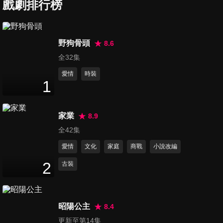
戲劇排行榜
第7集
36
分鐘
野狗骨頭
8.6
全32集
第8集
40
分鐘
愛情
時裝
1
第9集
家業
8.9
38
分鐘
全42集
愛情
文化
家庭
商戰
小說改編
第10集
2
古裝
39
分鐘
昭陽公主
8.4
第11集
更新至第14集