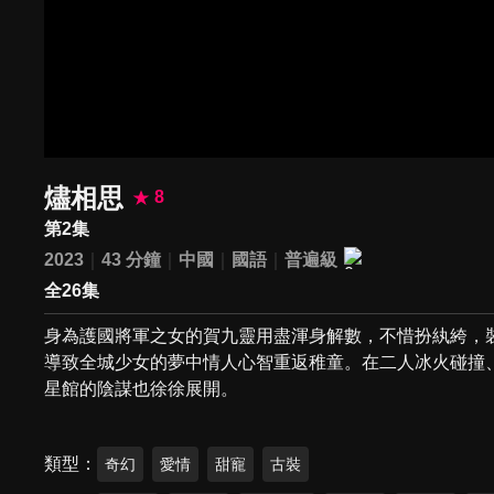
燼相思
8
第2集
2023
43 分鐘
中國
國語
普遍級
全26集
身為護國將軍之女的賀九靈用盡渾身解數，不惜扮紈絝，
導致全城少女的夢中情人心智重返稚童。在二人冰火碰撞
星館的陰謀也徐徐展開。
類型
奇幻
愛情
甜寵
古裝