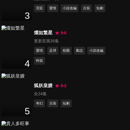
第11集
宮廷
愛情
小說改編
古裝
短劇
3
45
分鐘
燦如繁星
9.6
第12集
更新至第26集
45
分鐘
愛情
足球
校園
勵志
小說改編
4
時裝
第13集
45
分鐘
狐妖皇嫂
8.2
全24集
第14集
45
分鐘
奇幻
古裝
短劇
5
第15集