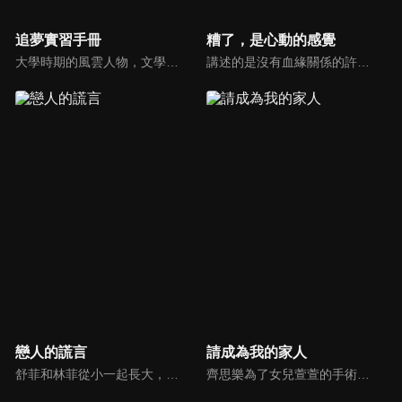
追夢實習手冊
糟了，是心動的感覺
大學時期的風雲人物，文學女神沈安與泰拳男神許北，機緣巧合下在工作中相遇，兩個原本該在夢想賽道上發光發亮的年輕人在社會的重壓下逐漸喪失夢想。再次碰面的兩人，漸漸解開心結，並在互相了解、激勵的過程中互生愛慕。
講述的是沒有血緣關係的許苒與林予安兄妹，彼此互相扶持共同成長，從青梅竹馬到錯失後再次牽手的愛情故事。
戀人的謊言
請成為我的家人
舒菲和林菲從小一起長大，不僅是好姐妹更是好閨蜜。奇然學長喜歡林菲，但林菲對奇然沒有感覺，暗戀奇然的舒菲悄悄借用林菲的名字和奇然書信來往，畢業後，姐妹兩個同事同時進入購物電視台上班，意外發現自己的上司居然是學長奇然，奇然依然鍾情於林菲，舒菲暗戀的心情破碎...
齊思樂為了女兒萱萱的手術費，需要拿下茂林策劃案訂單，苦纏茂林老闆宋皓宇。而宋皓宇也在帶兒子辰辰挑選生日禮物時，發現齊思樂身上有一枚和辰辰一樣的胸針。宋皓宇通過胸針的線索，逐漸確認了萱萱和辰辰的關係。為了能讓兩個孩子有圓滿的家庭，宋皓宇向齊思樂提出求婚，兩人自此走入前途未卜的婚姻。