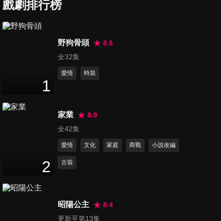
戲劇排行榜
第7集
野狗骨頭
8.6
45
分鐘
全32集
愛情
時裝
1
第8集
45
分鐘
家業
8.9
全42集
第9集
愛情
文化
家庭
商戰
小說改編
45
分鐘
2
古裝
第10集
45
分鐘
昭陽公主
8.4
更新至第13集