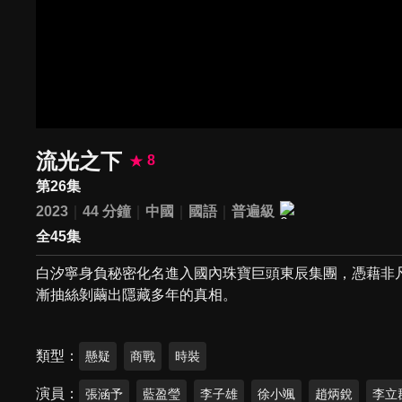
流光之下
8
第26集
2023
44 分鐘
中國
國語
普遍級
全45集
白汐寧身負秘密化名進入國內珠寶巨頭東辰集團，憑藉非
漸抽絲剝繭出隱藏多年的真相。
類型
懸疑
商戰
時裝
演員
張涵予
藍盈瑩
李子雄
徐小颯
趙炳銳
李立