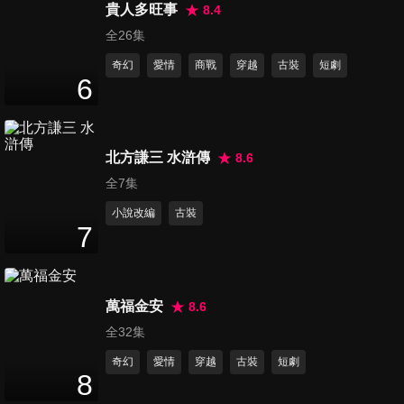
44
分鐘
貴人多旺事
8.4
全26集
奇幻
愛情
商戰
穿越
古裝
短劇
第16集
6
45
分鐘
北方謙三 水滸傳
8.6
第17集
45
分鐘
全7集
小說改編
古裝
7
第18集
45
分鐘
萬福金安
8.6
全32集
第19集
奇幻
愛情
穿越
古裝
短劇
45
分鐘
8