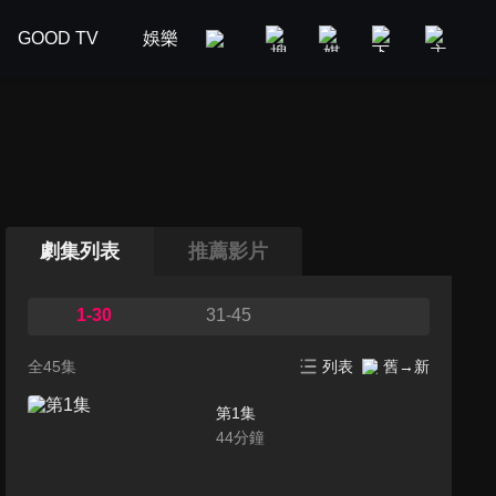
GOOD TV
娛樂
美食旅遊
新聞政論
汽車
劇集列表
推薦影片
1-30
31-45
全45集
列表
舊→新
第1集
44
分鐘