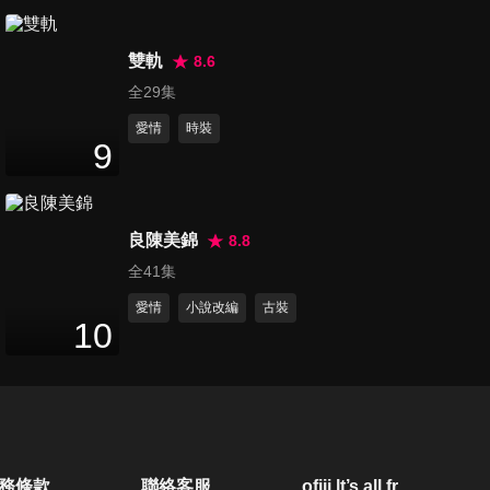
第20集
44
分鐘
雙軌
8.6
全29集
愛情
時裝
第21集
9
43
分鐘
良陳美錦
8.8
第22集
全41集
44
分鐘
愛情
小說改編
古裝
10
第23集
45
分鐘
第24集
務條款
聯絡客服
ofiii lt’s all free