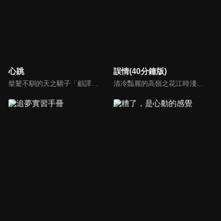
心跳
誤情(40分鐘版)
桀驁不馴的天之驕子「顧譯」和看似柔弱乖順的小白花「喬淨」，兩人秘密交往三年，白天是老闆和秘書，晚上是地下情人，但其實顧家早與白家定下娃娃親，喬淨毅然決然在他們訂婚當天離開南城回老家，顧譯以為喬淨提分手只是單純鬧脾氣，於是他用盡各種辦法挽留，殊不知喬淨的接近都是另有目的...
清冷豔麗的高嶺之花江時淺在遭受霸淩、暴力等一系列事件後，華麗蛻變逆襲歸來，用一場精心策劃強勢開啟自己的復仇之路，最終收穫內心救贖與愛情的故事。