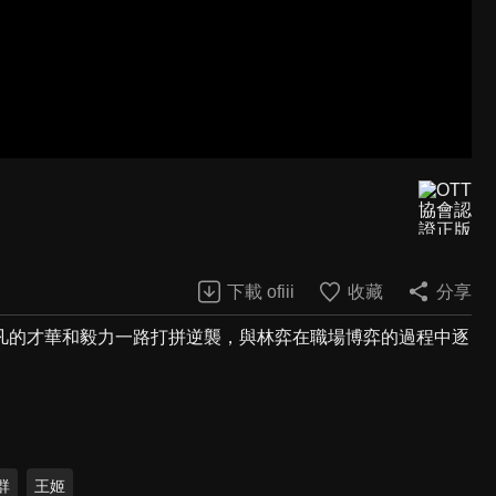
下載 ofiii
收藏
分享
凡的才華和毅力一路打拼逆襲，與林弈在職場博弈的過程中逐
群
王姬