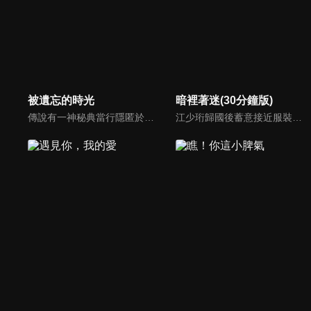
被遺忘的時光
暗裡著迷(30分鐘版)
傳說有一神秘典當行隱匿於市井之中，非常人所能見，唯獨欲壑難填之人才可入內，以情當願，可使典當者夢想成真逆風翻盤，但若贖當或毀當則需償還不同程度的利息和代價，稍有不慎或會危及性命。半山腰的工地上，曾為心愛之人做過典當的路小凡心緒大亂，恐愛人再次陷入危局...
江少珩歸國後蓄意接近服裝設計師蘇半夏，直到衛高陽暴露出江少珩接近蘇半夏的真實目的，蘇半夏深覺背叛而與江少珩分手。而已經無法離開蘇半夏的江少珩，用真心再次追回蘇半夏，上演追妻火葬場並重歸於好。之後，兩人查清當年真相，最終衛氏姐弟雙雙落網，一切塵埃落定。