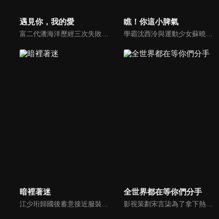
遇見你，我的愛
瞧！你這小脾氣
富二代潘海洋歷經三次失敗婚姻，認為金錢阻礙愛情。唯第一任妻子陸雪怡真心待他。好友伊軒勸他隱藏身份。他在酒吧對芭蕾舞演員韓夢瑤一見鍾情。便化身業務經理與她相戀。熱戀中潘海洋決定娶韓夢瑤，卻在婚前發現韓夢瑤三年前曾是自己公司員工，進而揭開伊軒與韓夢瑤為還債設局圖謀他財產的陰謀...
學霸沈西泠與運動少女蘇曉曉意外加入了號稱「幫助學生解決各種困難」的失學社，在一次次校園事件中，兩人情感從互相看不順眼到彼此產生好感逐漸深入，同時也結識了歐美、景溪、費天等許多好朋友。然而就在兩人關係逐漸明朗時，一個巨大的陰謀卻在校園角落裡悄然而生。
暗裡著迷
全世界都在等你們分手
江少珩歸國後蓄意接近服裝設計師蘇半夏，直到衛高陽暴露出江少珩接近蘇半夏的真實目的，蘇半夏深覺背叛而與江少珩分手。而已經無法離開蘇半夏的江少珩，用真心再次追回蘇半夏，上演追妻火葬場並重歸於好。之後，兩人查清當年真相，最終衛氏姐弟雙雙落網，一切塵埃落定。
影視策劃宋言柒為了拿下熱門小說IP改編權，與身患情感障礙的小說作者紀述產生交集，結果卻發現原本走向甜寵的劇情開始崩盤，隨後意外穿越進入自己寫的同人文世界改變劇情，成為同人文世界的愛情保鏢，卻不料她時刻提防的男二竟然是作者紀述。二人因為劇情的走向在現實和同人文兩個世界展開較量...