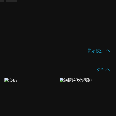
顯示較少
收合