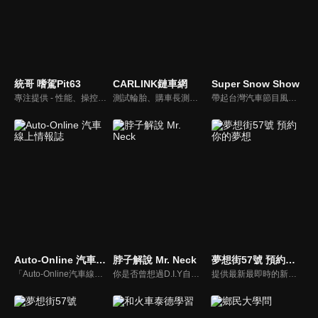
統哥 嗜駕Pit63
CARLINK鏈車網
Super Snow Show
專注提供 - 性能、操控、改裝、樂趣、實用 的汽車頻道。
測試輪胎、購車長測、交通法規、海外試駕，不只是試車，CARLINK將帶給你更全方位的內容！
帶起台灣汽車節目風潮，前TVBS《地球黃金線》與東森《夢想街57號》主持人，「車界女神」廖盈婷，自製談話性節目《Super Snow Show》，持續以熱情和風趣的主持風格，打造出高人氣試車頻道，介紹車與生活。
Auto-Online 汽車線上情報誌
脖子解說 Mr. Neck
夢想街57號 預約你的夢想
「Auto-Online汽車線上情報誌」成立於1999年，是一個將網路平台、平面雜誌與影音頻道結合的專業汽車媒體。影音內容：汽車試駕、重機試駕、車壇快訊、老車單元以及集體評比，我們致力呈現最真實的試駕體驗。
你是否曾想過D.I.Y自己的愛車卻尋求不到協助？你是否考慮特定車款卻不知風評如何？你是否想跟廣大的車友們交流、交心、交朋友？分享「說車、玩車、聊車」的大小事！不管你懂車、不懂車、甚至是想買車的朋友，我們會把最新的車市資訊，以及養車的小知識分享給大家！
提供最新最即時的新車資訊、邀請汽車達人分享試車報告，同時幫觀眾做最仔細的車款集評！還有專家分享最實用、最省錢的愛車維修撇步，甚至將難得一見的限量車、改裝車直接搬到棚內，將更專業、更豐富、更多元化的內容呈現給觀眾。