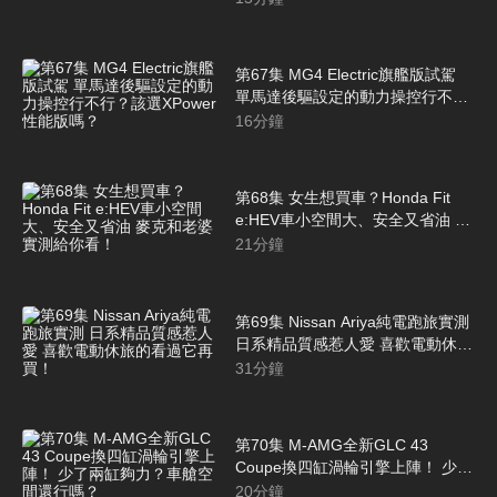
第67集 MG4 Electric旗艦版試駕
單馬達後驅設定的動力操控行不
行？該選XPower性能版嗎？
16
分鐘
第68集 女生想買車？Honda Fit
e:HEV車小空間大、安全又省油 麥
克和老婆實測給你看！
21
分鐘
第69集 Nissan Ariya純電跑旅實測
日系精品質感惹人愛 喜歡電動休旅
的看過它再買！
31
分鐘
第70集 M-AMG全新GLC 43
Coupe換四缸渦輪引擎上陣！ 少了
兩缸夠力？車艙空間還行嗎？
20
分鐘