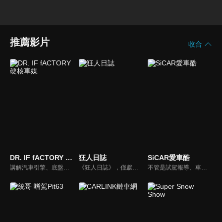
推薦影片
收合
DR. IF fACTORY 硬核車媒
狂人日誌
SiCAR愛車酷
講解汽車引擎、底盤的硬知識、黑科技，「 實事求是、看到什麼講什麼 」是 「DR.IF fACTORY 硬核車媒」 的精神。
《狂人日誌》，僅獻給所有試著在這個數位化年代，惦記著、堅持著那份對純粹機械無止盡熱愛的熱血車狂們。
不管是試駕報導、車用產品試用分享或是安全駕駛教室等等，「SiCAR愛車酷」都會不定期推出各式風格的汽車短片與你們分享。