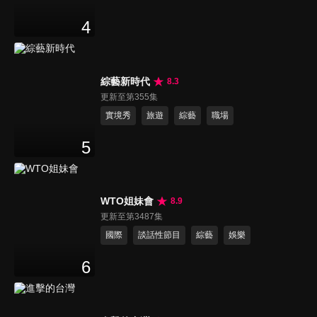
4
綜藝新時代
8.3
更新至第355集
實境秀
旅遊
綜藝
職場
5
WTO姐妹會
8.9
更新至第3487集
國際
談話性節目
綜藝
娛樂
6