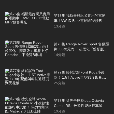
第75集 福斯最好玩又實用的電動
車！VW ID.Buzz電動MPV預售曝
光
13
分鐘
第76集 Range Rover Sport 售價壓
到390萬元內！ 超黑化「黯影版」
車型上打Porsche、下搶雙B市場
14
分鐘
第77集 終於試到Ford Kuga小改
款！ 1.5T Active車型93.9萬 配備
與科技通通頂到天花板
25
分鐘
第78集 搶先全球Skoda Octavia
Combi RS小改款性能旅行車試
駕！ 馬力增加20匹 Matrix 2.0 LED
19
分鐘