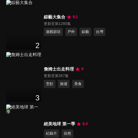
綜藝大集合
9.1
更新至第1280集
遊戲節目
戶外
綜藝
台灣
2
詹姆士出走料理
9
更新至第367集
烹飪
旅遊
美食
3
絕美地球 第一季
8.4
紀錄片
自然