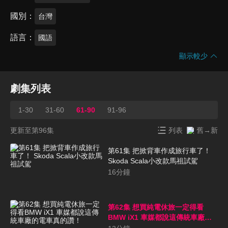
國別
台灣
語言
國語
顯示較少
劇集列表
1-30
31-60
61-90
91-96
更新至第96集
列表
舊→新
第61集 把掀背車作成旅行車了！
Skoda Scala小改款馬祖試駕
16
分鐘
第62集 想買純電休旅一定得看
BMW iX1 車媒都說這傳統車廠的
電車真的讚！