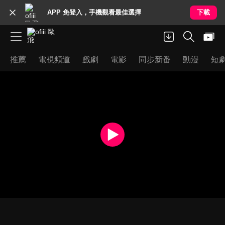
APP 免登入，手機觀看最佳選擇
下載
推薦
電視頻道
戲劇
電影
同步新番
動漫
短