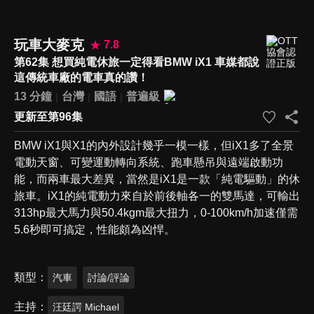
玩車大麥克
7.8
第62集 想買純電休旅一定得看BMW iX1 車媒都說
這傳統車廠的電車真的讚！
13 分鐘
台灣
國語
普遍級
更新至第96集
BMW iX1與X1的內外設計幾乎一模一樣，但iX1多了全景
電動天窗、可變運動轉向系統、跑車懸吊與遠端啟動功
能，而兩車最大差異，當然是iX1是一款「純電驅動」的休
旅車。iX1的純電動力來自於前後軸各一的雙馬達，可輸出
313hp最大馬力與50.4kgm最大扭力，0-100km/h加速僅需
5.6秒即可搞定，性能頗為凶悍。
類型
汽車
討論/評論
主持
汪廷諤 Michael