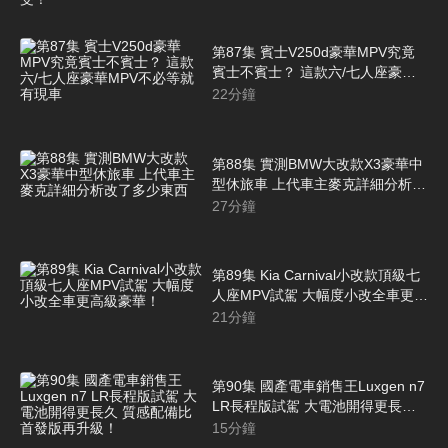
駕駛感受！
第87集 賓士V250d豪華MPV究竟
賓士不賓士？ 這款六/七人座豪華
MPV不必等就有現車
22
分鐘
第88集 實測BMW大改款X3豪華中
型休旅車 上代車主麥克詳細分析改
了多少東西
27
分鐘
第89集 Kia Carnival小改款頂級七
人座MPV試駕 大幅度小改全車更高
級豪華！
21
分鐘
第90集 國產電車銷售王Luxgen n7
LR長程版試駕 大電池開得更長久
質感配備比首發版再升級！
15
分鐘