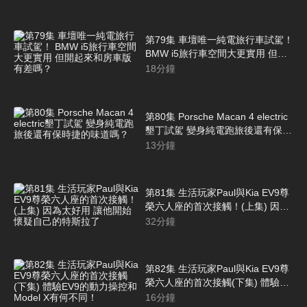
上陣
第79集 車壇唯一純電旅行車試駕！
BMW i5旅行車空間大更實用 但開
起來和房車版有差嗎？
18
分鐘
第80集 Porsche Macan 4 electric
墾丁試駕 變身純電跑旅後還有保時
捷的味道嗎？
13
分鐘
第81集 生活玩家Paul與Kia EV9尊
榮六人座的首次接觸！(上集) 因為
太好用 讓他開始懷疑自己的特斯拉
32
分鐘
了
第82集 生活玩家Paul與Kia EV9尊
榮六人座的首次接觸(下集) 體驗
EV9的動力操控和Model X有何不
16
分鐘