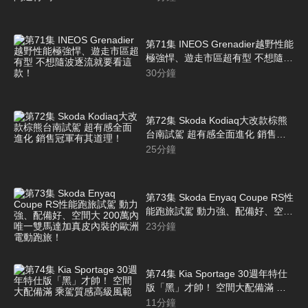
第71集 INEOS Grenadier越野性能
極強悍、遊走市區超有型 不想隨波
逐流就要看這款！
30
分鐘
第72集 Skoda Kodiaq大改款棕熊
台南試駕 超有感全面進化 銷售冠
軍有其道理！
25
分鐘
第73集 Skoda Enyaq Coupe RS性
能跑旅試駕 動力強、配備好、空間
大 200萬內唯一雙馬達加真皮內裝
23
分鐘
的歐洲電動跑旅！
第74集 Kia Sportage 30週年特仕
版「黑」才帥！ 空間大配備滿 乘
駕質感高級風範
11
分鐘