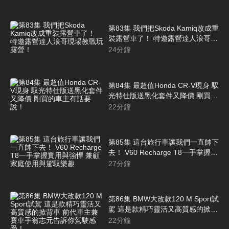
同！
第83集 我們把Skoda Kamiq改成重
裝露營車了！ 特邀露營達人浪哥現
場教戰玩露營！
24
分鐘
第84集 最超值Honda CR-V現身 馭
光特仕版送黑化套件又降價 剛買的
車主有話要說！
22
分鐘
第85集 這台旅行車讓我們一直帥下
去！ V60 Recharge T8一手掌握實
用與強悍 兼顧家庭使用與駕馭樂趣
27
分鐘
第86集 BMW大改款120 M Sport試
駕 這是款精巧靈活又高質感的掀背
車 前代車主兼賽車手翁志元告訴你
22
分鐘