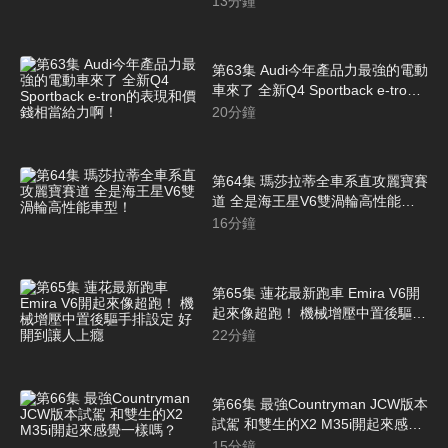
13
分鐘
第63集 Audi今年產品力最強的電動
車來了 全新Q4 Sportback e-tron
的表現和價錢相當給力啊！
20
分鐘
第64集 瑪莎拉蒂全車系直攻麗寶賽
道 全是海王星V6雙渦輪高性能車
型！
16
分鐘
第65集 蓮花最新跑車 Emira V6開
起來像超跑！ 機械增壓中置後驅手
排設定 好開到讓人上癮
22
分鐘
第66集 最強Countryman JCW版本
試駕 和雙生的X2 M35i開起來感覺
一樣嗎？
15
分鐘