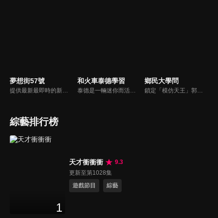
夢想街57號
和火車泰德學習
鄉民大學問
提供最新最即時的新車資訊、邀請汽車達人分享試車報告，同時幫觀眾做最仔細的車款集評。還有專家分享最實用、最省錢的愛車維修撇步，甚至將難得一見的限量車、改裝車直接搬到棚內，將更專業、更豐富、更多元化的內容呈現給觀眾。
泰德是一輛迷你而活潑的火車。 它總是在嘗試新的冒險，並盡可能通過他玩的遊戲學到東西。 在他的冒險中，泰德學習了形狀、顏色和數位。 小朋友們快來和泰德一起快樂地學習吧！
鎖定「模仿天王」郭子乾，還有高顏值學霸大學生辛辣提問唷！全新優質節目都在NOWnews《鄉民大學問》！
綜藝排行榜
天才衝衝衝
9.3
更新至第1028集
遊戲節目
綜藝
1