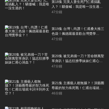
第18集 完美人妻生死鬥仁甫搞亂
入？！驕傲喊：我是唯一沒生過
的！
47
分鐘
第19集 台灣ㄟ尚讚！仁甫桑大推三
色袋！佩德羅最喜歡台灣獎學
金？！
47
分鐘
第20集 被兄弟捅一刀？苦命辦萬聖
單身趴！協志狂撩季妹妹仁甫心淌
血？！
47
分鐘
第21集 主播藝人都無腦？！演藝圈
尊嚴的智力殊死戰！仁甫出場就卡
詞卡到外太空？！
46
分鐘