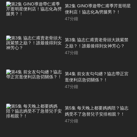
第2集 GINO導遊帶仁甫季芹逛明星
便利店！協志化為劈腿男？！
47
分鐘
第3集 協志仁甫賣老骨頭大跳紫禁
之巔？！誰最後得到女神芳心？
47
分鐘
第4集 前女友勾勾纏？協志帶正宮
逛便利店急切關係？！
47
分鐘
第5集 每天晚上都要媽媽陪？協志
媽受不了急替兒子安排相親？！
47
分鐘