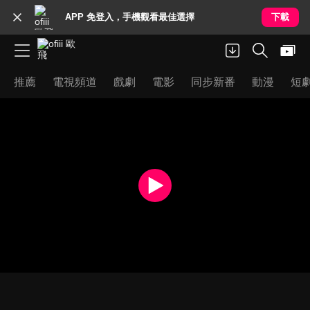
APP 免登入，手機觀看最佳選擇
下載
推薦
電視頻道
戲劇
電影
同步新番
動漫
短