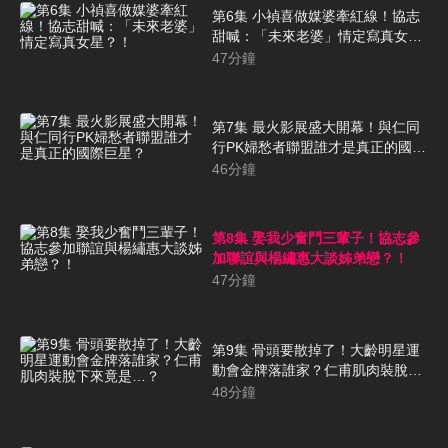
第6集 小禎喜做媒婆牽紅線！協志
甜喊：「未來老婆」情定寫真女
星？！
47
分鐘
第7集 最火影展盛大開幕！與仁同
行PK婦愁者聯盟誰才是真正的國際
巨星？
46
分鐘
第8集 娶我少奮鬥三輩子！協志參
加聯誼與楊繡惠大談姊弟戀？！
47
分鐘
第9集 骨頭要散掉了！大齡明星運
動會金牌落誰家？仁甫肌肉裝脫下
來竟是…？
48
分鐘