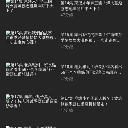
第14集 東漢末年爭三國！烽火蔓延
協志亂世開店平天下？
47
分鐘
第15集 舞出我們的故事！仁甫季芹
愛情恰恰大灑狗糧：一步走進你心
裡！
47
分鐘
第16集 老兵報到！班長點個名看出
56不合？孽緣剪不斷讓仁甫想逃
兵！
47
分鐘
第17集 崩壞小丸子真人版？！協志
算數學讓仁甫店長秒暴走！
47
分鐘