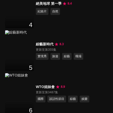
絕美地球 第一季
8.4
紀錄片
自然
4
綜藝新時代
8.3
更新至第355集
實境秀
旅遊
綜藝
職場
5
WTO姐妹會
8.9
更新至第3487集
國際
談話性節目
綜藝
娛樂
6