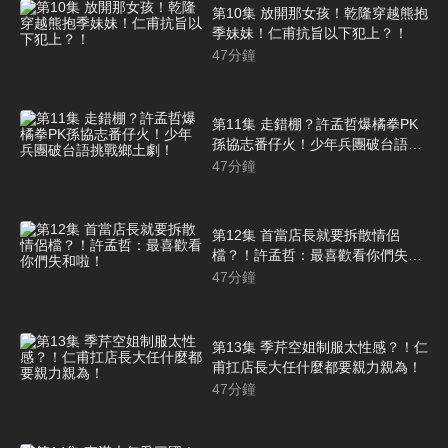
第10集 放開那女孩！乾隆穿越熊抱
季妹妹！仁甫抗旨以下犯上？！
47
分鐘
第11集 走錯棚？許孟哲爆橘拳PK
孫協志番仔火！少年兵團破台語挑
戰鄉土劇！
47
分鐘
第12集 首當店長就要拆散情侶
檔？！許孟哲：最喜歡看你們失和
啦！
47
分鐘
第13集 季芹空姐制服太性感？！仁
甫扛店長大任什麼都要親力親為！
47
分鐘