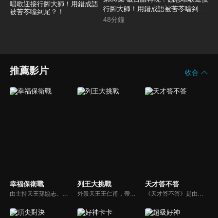
行腳大師！用錯成語被苦苓噹到
尾？！
48
分鐘
推薦影片
收合
幸福保衛戰
列王大挑戰
天才答不答
由主持天王孫協志、王仁甫攜手合作的民視綜藝節目《幸福保衛戰》，內容結合「深度訪談」、「任務闖關」、「達人獻技」、「押注變現」等機制，呈現「夫妻婚姻相處」、「實境競技挑戰」與「人性心理預測」全新綜藝風格。
外景天王王仁甫，帶領初出茅廬、外景界新鮮人的陳漢典攜手主持，兩人各自率領自稱膽大包天的列王藝人團，在節目中相互挑戰對方害怕的極限，集結恐懼、互整、爆笑等綜藝效果，讓觀眾看看藝人們最野生的真情流露！
《天才答不答》是由吳宗憲和吳怡霈共同主持的益智節目。節目設立高額的獎金來考驗藝人們真實的人性，同時將題目立體化，讓你身歷其境去冒險答題。更有哪些出乎意料的處罰，讓藝人羞愧的不想再答錯！一個最接近「人性」與「真實」的益智節目，現在就讓吳宗憲帶你輕鬆玩轉知識。