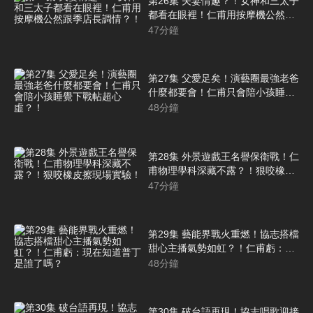
第26集 夫妻情趣？！女神和三太子
都看在眼裡！仁甫用按摩機公然跟
季店長調情？！
47
分鐘
第27集 父愛足矣！演藝圈最強老爸
什麼都要會！仁甫只會陪小孩睡覺
下戰帖超心虛？！
48
分鐘
第28集 外景遊戲王名譽保衛戰！仁
甫物理學科深藏不露？！狠咬橡皮
擦現場實驗！
47
分鐘
第29集 藝能界戰火重燃！協志搭檔
甜心主播氣勢如虹？！仁甫虧：現
在知道普丁是誰了嗎？
48
分鐘
第30集 破台語再現！協志唱歌迎接