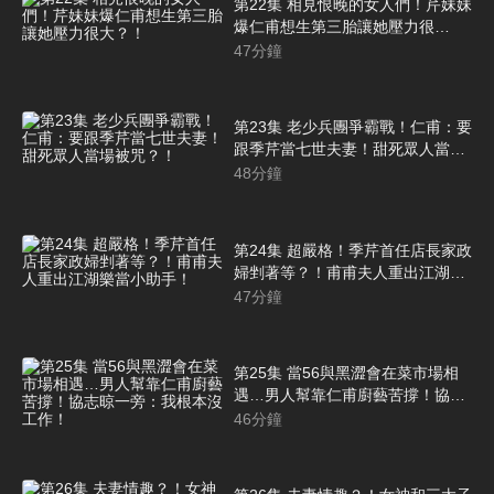
第22集 相見恨晚的女人們！芹妹妹
爆仁甫想生第三胎讓她壓力很
大？！
47
分鐘
第23集 老少兵團爭霸戰！仁甫：要
跟季芹當七世夫妻！甜死眾人當場
被咒？！
48
分鐘
第24集 超嚴格！季芹首任店長家政
婦剉著等？！甫甫夫人重出江湖樂
當小助手！
47
分鐘
第25集 當56與黑澀會在菜市場相
遇…男人幫靠仁甫廚藝苦撐！協志
晾一旁：我根本沒工作！
46
分鐘