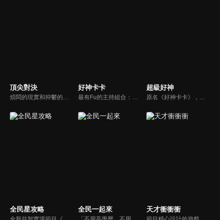
頂尖對決
好神卡卡
超級好神
煩悶的現實和抑鬱的社會，你需要的就是笑、大聲笑、開口笑，《頂尖對決》就要你笑到落ㄟ骸，最具綜藝實力的庹宗康，和喜感十足的納豆各自領軍對抗，藝人搞笑pk笑果十足，《頂尖對決》讓你忘掉一週煩惱！
最有Fu的主持組合：「A咖天王」徐乃麟+「好神天心」朱芯儀+「真理大學校花」洪棠+「台大獸醫碩士」LYDIA。遊戲的層層關卡，來賓必須要和主持人比反應，比記憶，比機智，比膽識，幸運女神的眷顧與遠離永遠都是個未知數！
原名《好神卡卡》，後改名為《超級好神》，是一檔益智類綜藝節目，由「A咖天王」徐乃麟搭配黃鐙輝主持。「好神智慧王」、「好神記憶王」、「誰是爆點王」、「好神送好禮」四個單元，讓來賓一較高下。比反應，比記憶，比機智，比膽識，幸運女神的眷顧與遠離永遠都是個未知數！
全民星攻略
全民一起來
天才衝衝衝
全新益智實境節目《全民星攻略》，由館長曾國城擔任把關者，考驗著每個來挑戰九宮格益智遊戲藝人明星。想要攻略九宮格關卡，透過創意聯想、邏輯推理、理想分析，才有機會獲取智慧星幣，帶走夢幻大獎。
「不用高學歷，不用會答題，全民一起來，獎金拿不完！」《全民一起來》是一檔結合手機遊戲的大型現場直播益智節目，「記憶、觀察、反應、平衡、敏捷...」，多道關卡考驗挑戰者的多元智能及體能，見證藝人明星各項不可思議的挑戰。
節目精心設計的遊戲內容，包括深受觀眾喜愛並且火紅於各大專院校的【TEMPO系列】，考驗藝人用肢體表達能力以及聯想能力的【你是WORD演】、【會演是英雄】，考驗英文程度的【EAR傳耳ABC】，超簡單、超爆笑的【看你怎麼說】，以及考驗藝人反應、機智以及隊友默契的【不可能的默契】等單元，逗趣又爆笑！