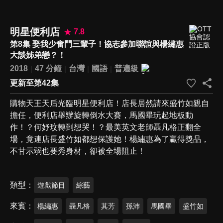
明星便利店
7.8
第8集 娶我少奮鬥三輩子！協志參加聯誼與楊繡惠
大談姊弟戀？！
2018
47 分鐘
台灣
國語
普遍級
更新至第42集
購物天王天后光臨明星便利店！店長居然請來盛竹如親自
擔任，便利店舉辦旋轉倒水大賽，馬國畢玩起地板動
作！？何妤玟轉到想哭！？最美英文老師聶凡格正翻全
場，竟連店長盛竹如都想保護她！楊繡惠為了贏得獎品，
不甘示弱也要秀身材，卻被全場阻止！
類型
遊戲節目
綜藝
來賓
楊繡惠
聶凡格
其芳
孫沛
馬國畢
盛竹如