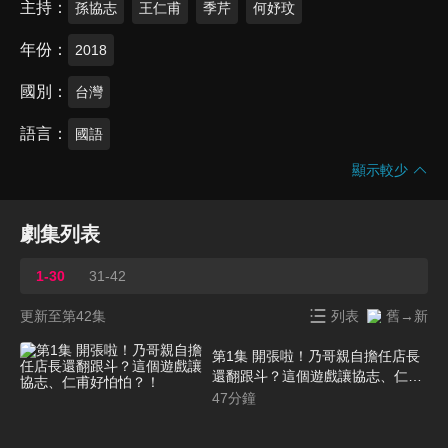
主持
孫協志
王仁甫
季芹
何妤玟
年份
2018
國別
台灣
語言
國語
顯示較少
劇集列表
1-30
31-42
更新至第42集
列表
舊→新
第1集 開張啦！乃哥親自擔任店長
還翻跟斗？這個遊戲讓協志、仁甫
好怕怕？！
47
分鐘