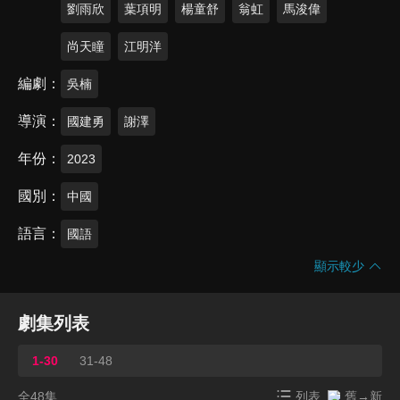
劉雨欣
葉項明
楊童舒
翁虹
馬浚偉
尚天瞳
江明洋
編劇
吳楠
導演
國建勇
謝澤
年份
2023
國別
中國
語言
國語
顯示較少
劇集列表
1-30
31-48
全48集
列表
舊→新