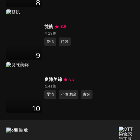
8
雙軌
8.6
全29集
愛情
時裝
9
良陳美錦
8.8
全41集
愛情
小說改編
古裝
10