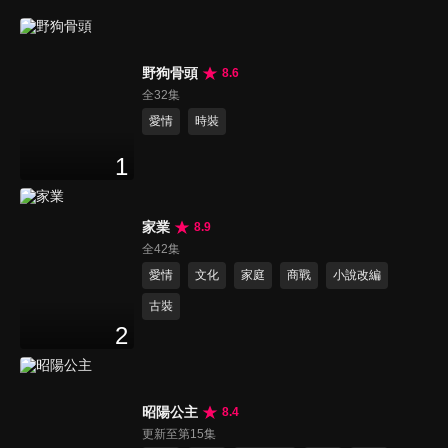
野狗骨頭
8.6
全32集
愛情
時裝
1
家業
8.9
全42集
愛情
文化
家庭
商戰
小說改編
古裝
2
昭陽公主
8.4
更新至第15集