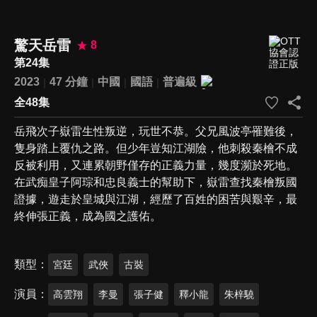
驚天岳雷
8
第24集
2023
47 分鐘
中國
國語
普遍級
全48集
岳飛次子嶽雷生性叛逆，玩世不恭。父兄風波亭罹難後，
隻身踏上覆仇之路。但少年豈知江湖險，他刺殺秦檜不成
反被利用，又連累朝野僅存的正義力量，幾度瀕於死地。
在武痴皇子阿琮和忠良義士的幫助下，嶽雷查找秦檜叛國
證據，遊走於皇城與江湖，經歷了百姓的困苦與艱辛，最
終伸張正義，成為國之護佑。
類型
宮廷
武俠
古裝
演員
高雲翔
李曼
張子健
釋小龍
朱梓驍