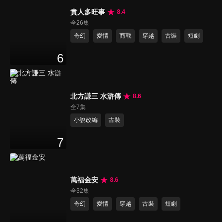
貴人多旺事
8.4
全26集
奇幻
愛情
商戰
穿越
古裝
短劇
6
北方謙三 水滸傳
8.6
全7集
小說改編
古裝
7
萬福金安
8.6
全32集
奇幻
愛情
穿越
古裝
短劇