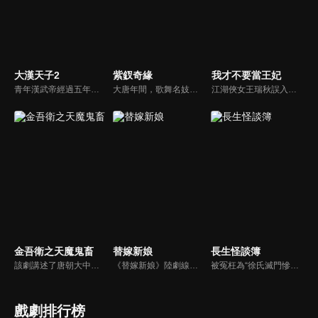
大漢天子2
紫釵奇緣
我才不要當王妃
青年漢武帝經過五年執政，平息後宮勢力、抗拒外患入侵、粉碎政變陰謀，坐穩了皇帝寶座，正是開展雄才大略之時。能臣汲黯受到賞識，並引薦另一位奇才主父偃，漢武帝視其張固再世，委以重任。國力強盛使漢武帝屢屢北伐外族，只是規模巨大的戰爭使漢室逐漸捉襟見肘，諸侯勢力蠢蠢欲動。
大唐年間，歌舞名妓霍小玉、風流俠客納蘭東、書香才子李益和巾幗紅顏盧靖瀾為首的風騷人物，彼此錯綜複雜的命運與感情糾葛。一場指腹為婚的誤會，造成浪漫卻無果的錯點鴛鴦，他們在階級差異與強權壓迫中勇於追求真愛，在宮廷權謀與世俗現實的拉扯中身不由己地被推向命運的叉路...
江湖俠女王瑞秋誤入王府，替換新娘，攪亂了腹黑王爺的新婚和潛心設計的捉賊大計。跑路不成的王瑞秋只能頂着王妃的身份配合王爺演出，兩人鬥智鬥勇最終日久生情，攜手共破陰謀詭計。
金吾衛之天魔鬼畜
替嫁新娘
長生怪談簿
該劇講述了唐朝大中年間主角金吾衛上將軍蕭雲帆為解決發生在長安都城的一系列詭異事件，破解所謂“神魔”的迷信傳說，層層瓦解當朝權臣企圖分裂國土某朝篡位的陰謀，拯救整個國家後和女主隱世而居的故事。
《替嫁新娘》陸劇線上看。燕璃國大將軍之女柳嘉，自小被父親裝成男子養在邊關。身在京城的雙胞胎姐姐柳靜姝大婚前離奇失蹤，柳嘉代替柳靜姝替嫁到了宣平侯府。沒想到新郎侯府世子蕭任衍，竟然是此前邂逅的“冤家男”。二人捅破身份後，協議各做各的事情互不干擾，沒想到卻共同捲入侯府的權力風波...
被冤枉為“徐氏滅門慘案”兇手的主人公在多年後深陷倖存者的複仇圈套，成功說服其共同對抗真兇，並找出真相的故事。整個故事發生在一個荒山客棧，眾人鬥智斗勇，一步步揭開每個人的秘密，還原案件本來面目。
戲劇排行榜