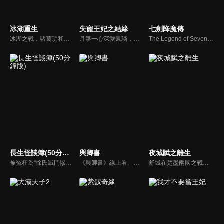
冰湖重生
失寵王妃之結緣
七劍降魔傳
冰湖之戰，諸葛玥和楚喬落入冰湖，楚喬被燕洵所救，得知諸葛玥已死，她尋機刺殺燕洵，為諸葛玥報仇。楚喬在卞唐幾次三番受到一位神秘男子的幫助，她有種似曾相識的感覺，不禁懷疑諸葛玥還活著。燕洵變本加厲，掀起四國紛亂。最終，楚喬能否平定天下並再與諸葛玥重聚？
月箏一心深愛鳳璘，然而鳳璘的弟弟鳳珣是月箏的從小玩伴，對月箏也一往情深，鳳璘卻與杜將軍之女絲雨兩情相悅，在家長的主導下，月箏得償所願嫁給鳳璘，原本鳳璘並不在意她，可是在她無私、無怨、無悔的付出中，鳳璘為其感動，深深愛上月箏。
The Legend of Seven Swords to Conquer the Demons
長生怪談簿(50分鐘版)
與卿書
夜城賦之離生
被冤枉為“徐氏滅門慘案”兇手的主人公在多年後深陷倖存者的複仇圈套，成功說服其共同對抗真兇，並找出真相的故事。整個故事發生在一個荒山客棧，眾人鬥智斗勇，一步步揭開每個人的秘密，還原案件本來面目。
《與卿書》線上看。姚州都督左經綸在上任途中誤入與世隔絕的村落—桃花塢，這裡有一個奇特的習俗，女子只有談過戀愛才算成年，左經綸突然出現在柳卿卿的「阿羅風」上任儀式，被族人認定為天意，強行留下左經綸在桃花塢……
舒城在楚墨兩國之戰中落敗，並成為了墨國五皇女莫茴的魂器。失去自我意識的舒城跟隨姐姐莫茹回到墨國，面對失而復得的妹妹，莫茹欣喜又憂慮。為了保護親人和國家她棄醫從戎，甚至為了保護莫茴不惜被砍掉一條手臂，然而這一切都阻擋不了局勢的動盪不安...