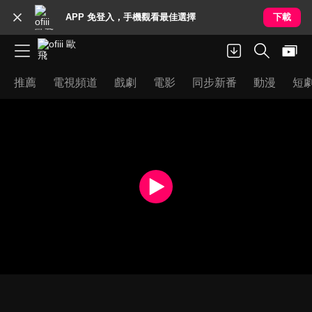
APP 免登入，手機觀看最佳選擇
下載
推薦
電視頻道
戲劇
電影
同步新番
動漫
短