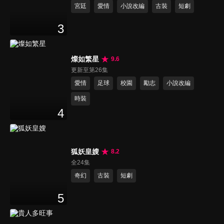
宮廷
愛情
小說改編
古裝
短劇
3
燦如繁星
9.6
更新至第26集
愛情
足球
校園
勵志
小說改編
時裝
4
狐妖皇嫂
8.2
全24集
奇幻
古裝
短劇
5