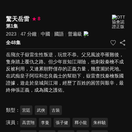
驚天岳雷
8
第1集
2023
47 分鐘
中國
國語
普遍級
全48集
岳飛次子嶽雷生性叛逆，玩世不恭。父兄風波亭罹難後，
隻身踏上覆仇之路。但少年豈知江湖險，他刺殺秦檜不成
反被利用，又連累朝野僅存的正義力量，幾度瀕於死地。
在武痴皇子阿琮和忠良義士的幫助下，嶽雷查找秦檜叛國
證據，遊走於皇城與江湖，經歷了百姓的困苦與艱辛，最
終伸張正義，成為國之護佑。
類型
宮廷
武俠
古裝
演員
高雲翔
李曼
張子健
釋小龍
朱梓驍