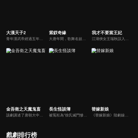
大漢天子2
紫釵奇緣
我才不要當王妃
青年漢武帝經過五年執政，平息後宮勢力、抗拒外患入侵、粉碎政變陰謀，坐穩了皇帝寶座，正是開展雄才大略之時。能臣汲黯受到賞識，並引薦另一位奇才主父偃，漢武帝視其張固再世，委以重任。國力強盛使漢武帝屢屢北伐外族，只是規模巨大的戰爭使漢室逐漸捉襟見肘，諸侯勢力蠢蠢欲動。
大唐年間，歌舞名妓霍小玉、風流俠客納蘭東、書香才子李益和巾幗紅顏盧靖瀾為首的風騷人物，彼此錯綜複雜的命運與感情糾葛。一場指腹為婚的誤會，造成浪漫卻無果的錯點鴛鴦，他們在階級差異與強權壓迫中勇於追求真愛，在宮廷權謀與世俗現實的拉扯中身不由己地被推向命運的叉路...
江湖俠女王瑞秋誤入王府，替換新娘，攪亂了腹黑王爺的新婚和潛心設計的捉賊大計。跑路不成的王瑞秋只能頂着王妃的身份配合王爺演出，兩人鬥智鬥勇最終日久生情，攜手共破陰謀詭計。
金吾衛之天魔鬼畜
長生怪談簿
替嫁新娘
該劇講述了唐朝大中年間主角金吾衛上將軍蕭雲帆為解決發生在長安都城的一系列詭異事件，破解所謂“神魔”的迷信傳說，層層瓦解當朝權臣企圖分裂國土某朝篡位的陰謀，拯救整個國家後和女主隱世而居的故事。
被冤枉為“徐氏滅門慘案”兇手的主人公在多年後深陷倖存者的複仇圈套，成功說服其共同對抗真兇，並找出真相的故事。整個故事發生在一個荒山客棧，眾人鬥智斗勇，一步步揭開每個人的秘密，還原案件本來面目。
《替嫁新娘》陸劇線上看。燕璃國大將軍之女柳嘉，自小被父親裝成男子養在邊關。身在京城的雙胞胎姐姐柳靜姝大婚前離奇失蹤，柳嘉代替柳靜姝替嫁到了宣平侯府。沒想到新郎侯府世子蕭任衍，竟然是此前邂逅的“冤家男”。二人捅破身份後，協議各做各的事情互不干擾，沒想到卻共同捲入侯府的權力風波...
戲劇排行榜