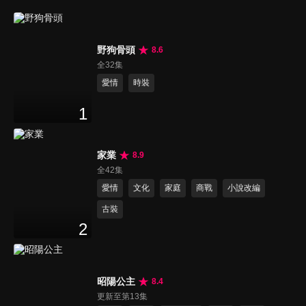
野狗骨頭
8.6
全32集
愛情
時裝
1
家業
8.9
全42集
愛情
文化
家庭
商戰
小說改編
古裝
2
昭陽公主
8.4
更新至第13集