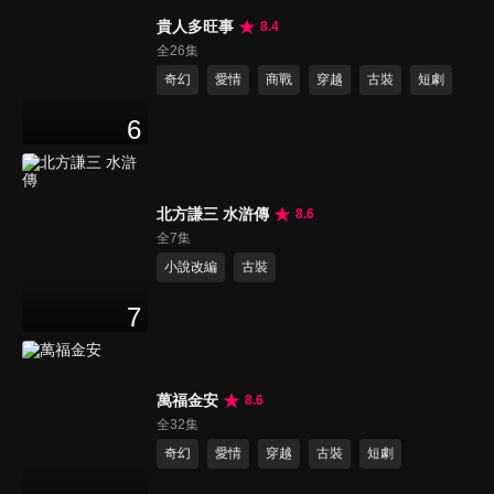
貴人多旺事
8.4
全26集
奇幻
愛情
商戰
穿越
古裝
短劇
6
北方謙三 水滸傳
8.6
全7集
小說改編
古裝
7
萬福金安
8.6
全32集
奇幻
愛情
穿越
古裝
短劇