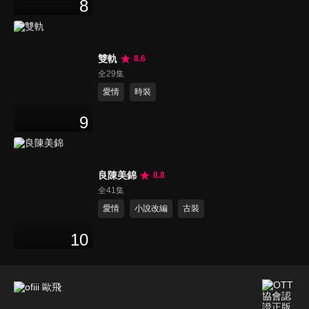
8
雙軌
8.6
全29集
愛情
時裝
9
良陳美錦
8.8
全41集
愛情
小說改編
古裝
10