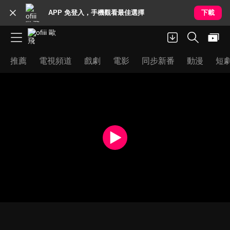
APP 免登入，手機觀看最佳選擇
下載
推薦
電視頻道
戲劇
電影
同步新番
動漫
短