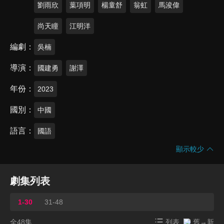
劉雨欣
葉項明
楊童舒
翁虹
馬浚偉
尚天瞳
江明洋
編劇
吳楠
導演
國建勇
謝澤
年份
2023
國別
中國
語言
國語
顯示較少
劇集列表
1-30
31-48
全48集
列表
舊→新