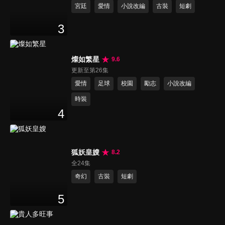
宮廷
愛情
小說改編
古裝
短劇
3
燦如繁星
9.6
更新至第26集
愛情
足球
校園
勵志
小說改編
時裝
4
狐妖皇嫂
8.2
全24集
奇幻
古裝
短劇
5