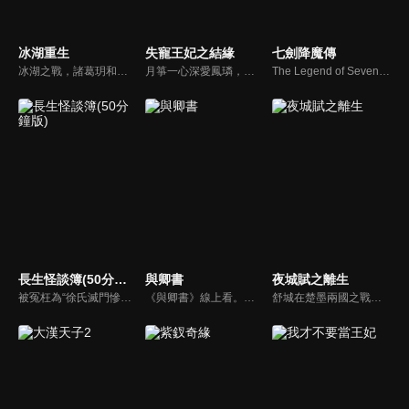
冰湖重生
失寵王妃之結緣
七劍降魔傳
冰湖之戰，諸葛玥和楚喬落入冰湖，楚喬被燕洵所救，得知諸葛玥已死，她尋機刺殺燕洵，為諸葛玥報仇。楚喬在卞唐幾次三番受到一位神秘男子的幫助，她有種似曾相識的感覺，不禁懷疑諸葛玥還活著。燕洵變本加厲，掀起四國紛亂。最終，楚喬能否平定天下並再與諸葛玥重聚？
月箏一心深愛鳳璘，然而鳳璘的弟弟鳳珣是月箏的從小玩伴，對月箏也一往情深，鳳璘卻與杜將軍之女絲雨兩情相悅，在家長的主導下，月箏得償所願嫁給鳳璘，原本鳳璘並不在意她，可是在她無私、無怨、無悔的付出中，鳳璘為其感動，深深愛上月箏。
The Legend of Seven Swords to Conquer the Demons
長生怪談簿(50分鐘版)
與卿書
夜城賦之離生
被冤枉為“徐氏滅門慘案”兇手的主人公在多年後深陷倖存者的複仇圈套，成功說服其共同對抗真兇，並找出真相的故事。整個故事發生在一個荒山客棧，眾人鬥智斗勇，一步步揭開每個人的秘密，還原案件本來面目。
《與卿書》線上看。姚州都督左經綸在上任途中誤入與世隔絕的村落—桃花塢，這裡有一個奇特的習俗，女子只有談過戀愛才算成年，左經綸突然出現在柳卿卿的「阿羅風」上任儀式，被族人認定為天意，強行留下左經綸在桃花塢……
舒城在楚墨兩國之戰中落敗，並成為了墨國五皇女莫茴的魂器。失去自我意識的舒城跟隨姐姐莫茹回到墨國，面對失而復得的妹妹，莫茹欣喜又憂慮。為了保護親人和國家她棄醫從戎，甚至為了保護莫茴不惜被砍掉一條手臂，然而這一切都阻擋不了局勢的動盪不安...