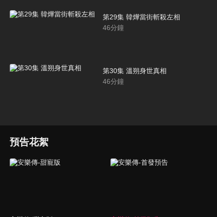
第29集 韓燁當街斬殺左相
46
分鐘
第30集 溫朔身世真相
46
分鐘
預告花絮