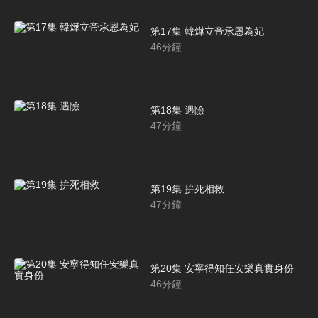
第17集 韓燁立帝承恩為妃
46
分鐘
第18集 遇險
47
分鐘
第19集 拚死相救
47
分鐘
第20集 安寧得知任安樂真實身份
46
分鐘