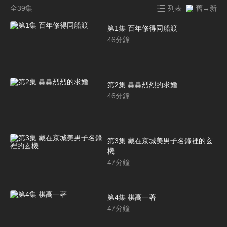
全39集
列表
舊→新
第1集 百年修得同船渡
46
分鐘
第2集 轟轟烈烈的求婚
46
分鐘
第3集 藏在京城美男子名錄裡的玄
機
47
分鐘
第4集 棋高一著
47
分鐘