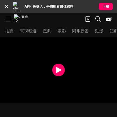
APP 免登入，手機觀看最佳選擇
下載
推薦
電視頻道
戲劇
電影
同步新番
動漫
短