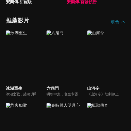
安樂傳-甜寵版
安樂傳-首發預告
推薦影片
收合
冰湖重生
六扇門
山河令
冰湖之戰，諸葛玥和楚喬落入冰湖，楚喬被燕洵所救，得知諸葛玥已死，她尋機刺殺燕洵，為諸葛玥報仇。楚喬在卞唐幾次三番受到一位神秘男子的幫助，她有種似曾相識的感覺，不禁懷疑諸葛玥還活著。燕洵變本加厲，掀起四國紛亂。最終，楚喬能否平定天下並再與諸葛玥重聚？
明朝中葉，老皇帝昏迷不醒，立儲之事懸而未決，皇子和齊王覬覦皇位，明爭暗鬥。此時京城驚現連環殺人案，責成京師六扇門辦理案件，六扇門統帶申梓木本想和稀泥，卻不想他的兒子申力行不忍真相埋沒，並且天賦異稟，以個人之軀撥開重重迷霧，在破案之後卻捲入了更大的權力的鬥爭，揭開了宮廷鬥爭的序幕。
《山河令》陸劇線上看。劇情描述天窗首領周子舒（張哲瀚）為求自由，不惜以生命為代價退出組織，命不久矣之際遇上一心滅世的鬼谷谷主溫客行（龔俊），兩人因捲入江湖紛爭相識相知，最終成為彼此救贖。一場陰謀，兩個知己，五塊寶藏拼圖，廿載恩怨，千百年江湖夢。