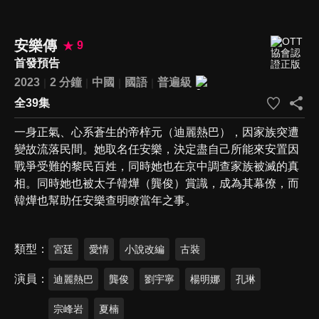
安樂傳
9
首發預告
2023
2 分鐘
中國
國語
普遍級
全39集
一身正氣、心系蒼生的帝梓元（迪麗熱巴），因家族突遭
變故流落民間。她取名任安樂，決定盡自己所能來安置因
戰爭受難的黎民百姓，同時她也在京中調查家族被滅的真
相。同時她也被太子韓燁（龔俊）賞識，成為其幕僚，而
韓燁也幫助任安樂查明瞭當年之事。
類型
宮廷
愛情
小說改編
古裝
演員
迪麗熱巴
龔俊
劉宇寧
楊明娜
孔琳
宗峰岩
夏楠