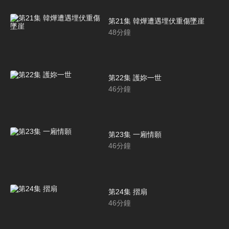
第21集 韓燁遭遇埋伏重傷墜崖
48
分鐘
第22集 護妳一世
46
分鐘
第23集 一廂情願
46
分鐘
第24集 摺扇
46
分鐘