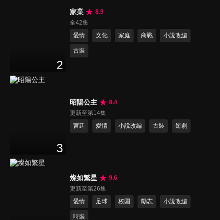
家業
8.9
全42集
愛情
文化
家庭
商戰
小說改編
古裝
2
昭陽公主
8.4
更新至第14集
宮廷
愛情
小說改編
古裝
短劇
3
燦如繁星
9.6
更新至第26集
愛情
足球
校園
勵志
小說改編
時裝