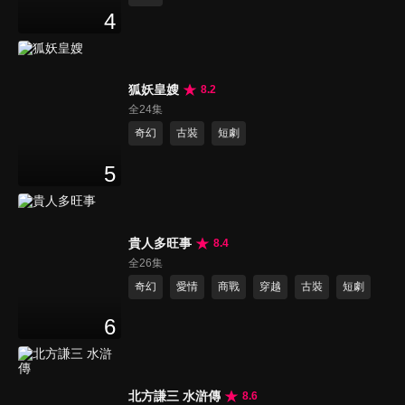
4
狐妖皇嫂
8.2
全24集
奇幻
古裝
短劇
5
貴人多旺事
8.4
全26集
奇幻
愛情
商戰
穿越
古裝
短劇
6
北方謙三 水滸傳
8.6