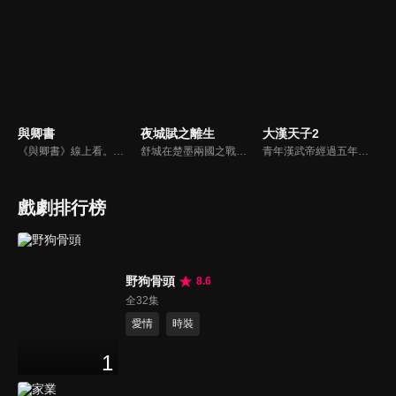
與卿書
夜城賦之離生
大漢天子2
《與卿書》線上看。姚州都督左經綸在上任途中誤入與世隔絕的村落—桃花塢，這裡有一個奇特的習俗，女子只有談過戀愛才算成年，左經綸突然出現在柳卿卿的「阿羅風」上任儀式，被族人認定為天意，強行留下左經綸在桃花塢……
舒城在楚墨兩國之戰中落敗，並成為了墨國五皇女莫茴的魂器。失去自我意識的舒城跟隨姐姐莫茹回到墨國，面對失而復得的妹妹，莫茹欣喜又憂慮。為了保護親人和國家她棄醫從戎，甚至為了保護莫茴不惜被砍掉一條手臂，然而這一切都阻擋不了局勢的動盪不安...
青年漢武帝經過五年執政，平息後宮勢力、抗拒外患入侵、粉碎政變陰謀，坐穩了皇帝寶座，正是開展雄才大略之時。能臣汲黯受到賞識，並引薦另一位奇才主父偃，漢武帝視其張固再世，委以重任。國力強盛使漢武帝屢屢北伐外族，只是規模巨大的戰爭使漢室逐漸捉襟見肘，諸侯勢力蠢蠢欲動。
戲劇排行榜
野狗骨頭
8.6
全32集
愛情
時裝
1