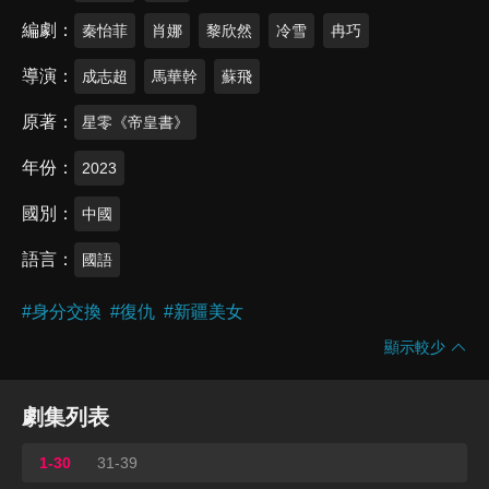
編劇
秦怡菲
肖娜
黎欣然
冷雪
冉巧
導演
成志超
馬華幹
蘇飛
原著
星零《帝皇書》
年份
2023
國別
中國
語言
國語
#
身分交換
#
復仇
#
新疆美女
顯示較少
劇集列表
1-30
31-39