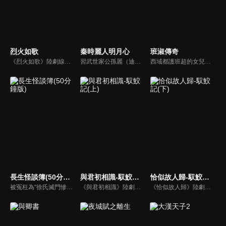
烈火如歌
秦時麗人明月心
班淑傳奇
《烈火如歌》陸劇線上看。講述烈火山莊的繼承人烈如歌（迪麗熱巴），與在她生命中的三個男人：風華絕代的銀雪（周渝民）、幽藍孤傲的戰楓（張彬彬）、寧靜溫柔的玉自寒，因十九年前江湖上的塵封往事而一同捲入恩怨漩渦，展開一段愛恨燃情，驚心動魄，糾結虐心的奇戀故事。
習武世家公孫麗（迪麗熱巴）自小跟隨爺爺習武，偶遇少年嬴政（張彬彬）遭人欺負將其救下，嬴政感念在心。戰國紛亂，公孫麗與二師兄相戀並懷孕，戰亂逃難中二師兄中毒受傷。為換解藥，公孫麗嫁給嬴政成為麗姬，嬴政謊稱孩子是自己的，麗姬深受感動，並愛上了他。但此時大師兄潛入宮中，一場風波將來到。
西域都護班超的女兒班淑自小和父母失散，獨自在草原長大。開朗的她對中原詩書半通不通，總是在學堂上鬧笑話，但她別出心裁的改革卻讓學堂氣氛為之一新。在教學過程中，班淑愛上宮學少傅--衛英，正當他們之間感情漸濃的時，班淑的師姐卻意外歸來...
長生怪談簿(50分鐘版)
與君初相識-馭鮫記(上)
恰似故人歸-馭鮫記(下)
被冤枉為“徐氏滅門慘案”兇手的主人公在多年後深陷倖存者的複仇圈套，成功說服其共同對抗真兇，並找出真相的故事。整個故事發生在一個荒山客棧，眾人鬥智斗勇，一步步揭開每個人的秘密，還原案件本來面目。
《與君初相識》陸劇線上看。《馭鮫記》上部。東海鮫人長意（任嘉倫）在海上救了遭遇危險的順德仙姬，善良的長意將其送回時，卻反遭暗算囚禁在萬花谷。萬花谷護法兼御靈師紀雲禾（迪麗熱巴）為了自由決定爭取馴服長意的機會，在馴服過程中產生情愫。二人一仙一妖的愛戀，能否衝破束縛？
《恰似故人歸》陸劇線上看。《馭鮫記》的下部。長意（任嘉倫）將紀雲禾（迪麗熱巴）囚禁在自己身邊。為化解萬花谷與北淵的恩怨，雲禾散盡最後的靈力，用生命救下寒霜發作的所有萬花谷御靈師。仙師與順德仙姬（郭曉婷）為一己私慾，意圖毀滅世間，長意與雲禾共同肩負起責任…