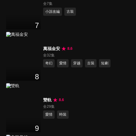
全7集
小說改編
古裝
7
萬福金安
8.6
全32集
奇幻
愛情
穿越
古裝
短劇
8
雙軌
8.6
全29集
愛情
時裝
9