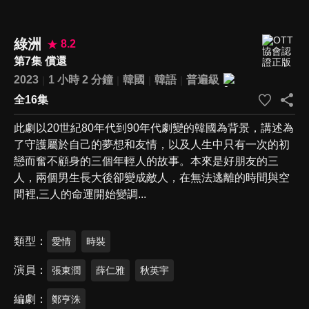
綠洲
8.2
第7集 償還
2023
1 小時 2 分鐘
韓國
韓語
普遍級
全16集
此劇以20世紀80年代到90年代劇變的韓國為背景，講述為
了守護屬於自己的夢想和友情，以及人生中只有一次的初
戀而奮不顧身的三個年輕人的故事。本來是好朋友的三
人，兩個男生長大後卻變成敵人，在無法逃離的時間與空
間裡,三人的命運開始變調...
類型
愛情
時裝
演員
張東潤
薛仁雅
秋英宇
編劇
鄭亨洙