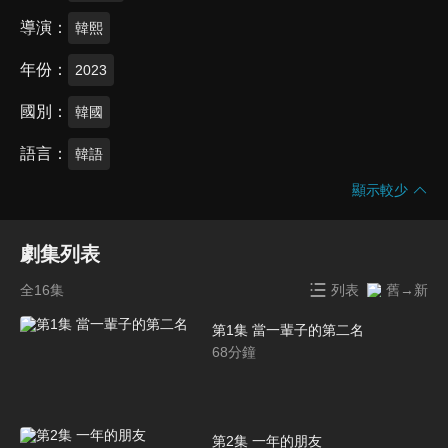
導演
韓熙
年份
2023
國別
韓國
語言
韓語
顯示較少
劇集列表
全16集
列表
舊→新
第1集 當一輩子的第二名
68
分鐘
第2集 一年的朋友