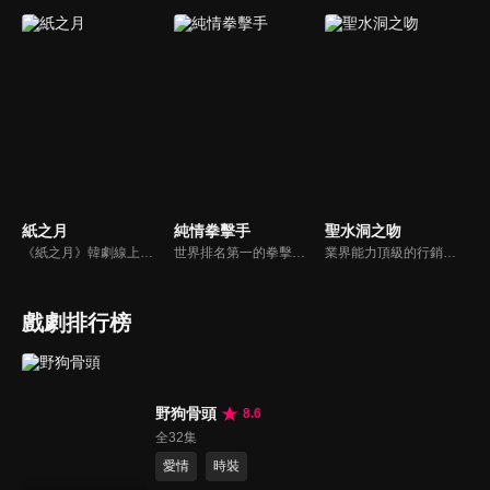
紙之月
純情拳擊手
聖水洞之吻
《紙之月》韓劇線上看。家庭主婦劉怡華在婚姻中得不到丈夫關心，日復一日過著枯燥乏味的生活，她開始到銀行上班後想找回自身的價值。不過在一次意外挪用客戶的錢後，她從中嚐到自由的滋味，接著陷入無法自拔的漩渦中。
世界排名第一的拳擊選手李權淑在令全韓國為之瘋狂後突然引退並銷聲匿跡；某一天體育經理人的出現並提出了一個讓她無法拒絕的復出提議，而隨之發生的故事。
業界能力頂級的行銷組組長姜娜言，雖是個性冷血的工作狂，但能交出亮眼的工作成績單。遇上公司內MZ世代又期待戀愛的實習生孫恩浩，兩人上年下的相處，因年齡及價值觀不同互相嫌棄。卻因意外接吻捲入「靈魂交換」事件。之後兩人會發生什麼有趣的事呢？
戲劇排行榜
野狗骨頭
8.6
全32集
愛情
時裝