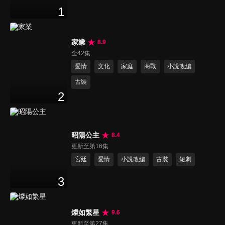
1
家業
8.9
全42集
愛情
文化
家庭
商戰
小說改編
古裝
2
昭陽公主
8.4
更新至第16集
宮廷
愛情
小說改編
古裝
短劇
3
燦如繁星
9.6
更新至第27集