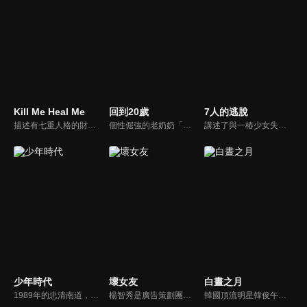
Kill Me Heal Me
回到20歲
7人的逃脫
描述有七重人格的財閥三世車道賢和他的秘密女主治醫生—第一年實習醫生吳俐珍的治癒浪漫愛情故事。伴隨著治療逐步揭開的殘酷家族秘密，以及男主角不時陷入與其他人格搶奪身體與時間的混戰，兩人間感情與羈絆逐漸加深...
個性倔強的老奶奶「吳末順」，竟然一夜之間變成了女團練習生「吳杜莉」？！回到年輕時代的她，實現了過去未完成的夢想，享受再度閃耀的全盛時期。
講述了與一樁少女失蹤案相關的七名惡人為活下去而展開血腥生存競爭復仇的故事。因為一個少女的失蹤，而被牽連在一起的7個人相遇後，為了逃脫未知的威脅，他們展開了一場狠毒的逃脫記。其中夾雜的謊言與欲望，將充滿高度的反轉又反轉，並會掀起一場腥風血雨。
少年時代
壞女友
白晝之月
1989年的忠清南道，瘦小懦弱的高中生張秉泰，以「在學校不挨打」為人生最大的目標。突然有一天，屬於食物鏈最底層的他，因為父親的關係，搬家轉學到扶餘農高後，竟搖身一變成為學校的老大，遇到了許多意想不到的事件，經歷大反轉。
楊智秀是廣告策劃團隊中的王牌。專業形象好又待人親切的形象，給她帶來高人氣也帶來了一些意想不到的麻煩，尤其是在愛情方面。當她發現自己愛上了冷酷的老闆尹泰吳時，她有些驚訝。因為同時間她也開始與文智浩約會。ㄧ顆心徘徊在兩個男人之間的狀況下，智秀尋求她的老朋友郭賢宇的建議...
韓國頂流明星韓俊午拍攝公益廣告時意外身亡，這時一直跟隨在姜英花左右的亡靈趁機透過俊午的身體借屍還魂，更決意將英花置於死地！「俊午」為此不斷接近英花，然而一股神秘力量卻在暗中守護著她，使她不至陷於危險，二人糾纏千年的宿世孽緣也漸漸浮出水面⋯⋯