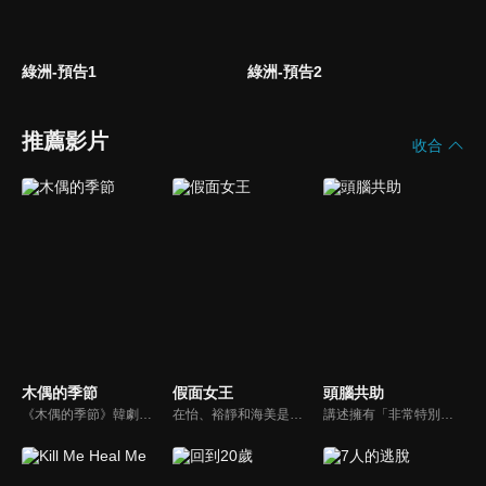
綠洲-預告1
綠洲-預告2
推薦影片
收合
木偶的季節
假面女王
頭腦共助
《木偶的季節》韓劇線上看。死神「木偶」，每隔99年便要到人間休假一次，他附身在跟自己長得一模一樣的人類身上，並遇上了擁有神秘能力的女醫「韓季節」，展開奇幻、逗趣的浪漫愛情。
在怡、裕靜和海美是多年的好閨蜜，在各自領域都有相當高的成就，然而光鮮亮麗的外表下卻隱藏不為人知秘密，十年前她們的謊言讓好友宥娜遭陷成為殺人犯，如今她重新出現在眾人眼前，也將在四位女王好友之間掀起一陣腥風血雨。
講述擁有「非常特別的大腦」的腦神經科學家與擁有「冤大頭的大腦」的刑警進行合作，通過充滿反轉且有趣的腦疾病事件，演繹一齣腦科學刑偵喜劇故事。