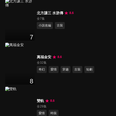
北方謙三 水滸傳
8.6
全7集
小說改編
古裝
7
萬福金安
8.6
全32集
奇幻
愛情
穿越
古裝
短劇
8
雙軌
8.6
全29集
愛情
時裝