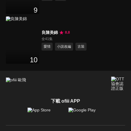
9
良陳美錦
8.8
全41集
愛情
小說改編
古裝
10
下載 ofiii APP