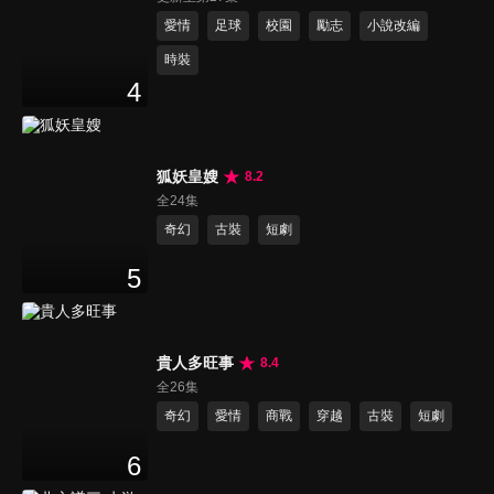
愛情
足球
校園
勵志
小說改編
時裝
4
狐妖皇嫂
8.2
全24集
奇幻
古裝
短劇
5
貴人多旺事
8.4
全26集
奇幻
愛情
商戰
穿越
古裝
短劇
6