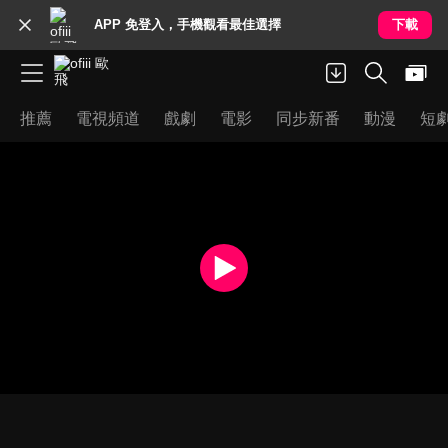
APP 免登入，手機觀看最佳選擇
下載
推薦
電視頻道
戲劇
電影
同步新番
動漫
短