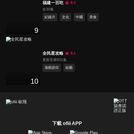
福建一百吃
8.3
全30集
紀錄片
文化
中國
美食
9
全民星攻略
8.1
更新至第931集
遊戲節目
綜藝
10
下載 ofiii APP