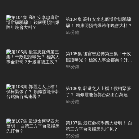
第104集 高虹安李忠庭辯辯辯騙騙
騙！ 錢康明預告爆跨年晚會大料？
55
分鐘
第105集 後宮忠庭傳第三集！干政
鐵證曝光？ 標案人事全都喬？升級
幕後主政？
55
分鐘
第106集 郭選之人上檔！侯柯緊張
了？ 賴佩霞能替郭台銘衝百萬連
署？
55
分鐘
第107集 最短命柯學四大發明！ 白
第三方平台沒掃黑先打包？
55
分鐘