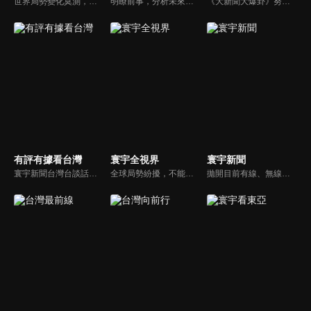
世界局勢變化莫測，你我都身在其中，國際之間合縱連橫，外交、政治、經濟、軍事、科技，無所不爭、無所不戰，《環球大戰線》全方位觀點，與您一起剖析戰略，走進環球競爭最前線！
明瞭前事，分析未來走向，周玉琴告訴您沒想到的大小事背後真相。你不理政治，政治卻未必不會影響你！世界政治勢力結構快速改變，新時代降臨，舊思想如何進化，台灣新思路能否頂得住大國衝擊，最接近民意的聲音，都在《頭條開講》。
《大新聞大爆卦》努力秉持著監督政府的精神，繼續在網路上努力說出事實。
有評有據看台灣
寰宇全視界
寰宇新聞
寰宇新聞台灣台談話性節目《有評有據看台灣》節目跳脫來賓演繹的「浮誇情境式政論型態」，改採網路大數據點題，直視分析選情實相，帶您「有評、有據」的遍覽政經大小事。
全球局勢紛擾，不能置身事外！主播任明玥主持，嶄新一季《寰宇全視界2.0》，集結各領域重磅嘉賓，犀利評論、深度視角，帶您洞悉世界局勢脈絡，開拓兩岸和國際新視野，《寰宇全視界2.0》，帶給您最具含金量的觀點。
拋開目前有線、無線電視台新聞的包袱和制式化內容，沒有絕對立場、沒有口水漫罵，永遠以「關心」、「貼心」、「用心」做最對的報導，是台灣獨一無二最專屬新聞頻道。