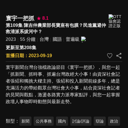
寰宇一把抓
8.1
第109集 陳吉仲農業部長寶座有包膜？民進黨避仲
救清派系拔河中？
2023
55 分鐘
台灣
國語
普遍級
更新至第208集
首播日期：2023-09-19
寰宇新聞台灣台強檔政論節目《寰宇一把抓》，與您一起
「抓新聞、抓時事、抓遍台灣政經大小事！由資深社會記
者張炤和獨挑大樑主持。張炤和投入新聞前線多年，總是
充滿活力的帶給觀眾台灣社會大小事，結合資深社會記者
的見聞與觀點，激盪各路實力派專家點評，與您一起掌握
政壇人事物即時動態與最新走勢。
類型
新聞
公共事務
國內
討論/評論
辯論
政治