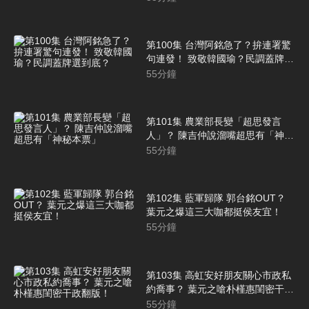
第100集 台灣阿銘急了？拚連署驚
句連發！ 致敬韓國瑜？民調蓋牌選
到底？
55
分鐘
第101集 農業部長變「超思發言
人」？ 陳吉仲說溜嘴超思有「神秘
本票」
55
分鐘
第102集 藍軍歸隊 郭台銘OUT？
葉元之爆這三大咖都挺侯友宜！
55
分鐘
第103集 高虹安好朋友關心市政私
約喬事？ 葉元之嗆朴槿惠閨密干政
翻版！
55
分鐘