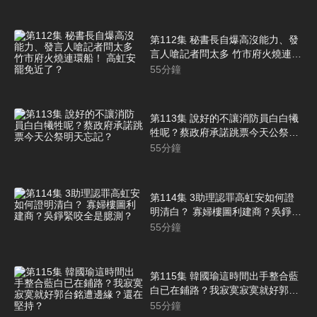
第112集 秘書長自爆高沒能力、發
言人嗆記者問太多 竹市府火燒連環
船！ 高虹安罷免近了？
55
分鐘
第113集 說好的不讓消防員白白犧
牲呢？蔡政府承諾跳票今天公祭明
天忘記？
55
分鐘
第114集 3助理認罪高虹安如何證
明清白？ 寡婦樓圖利建商？吳錚緊
咬全是臆測？
55
分鐘
第115集 韓國瑜這時間出手整合藍
白已在鋪路？我寂寞寂寞就好郭台
銘遭邊緣？還在堅持？
55
分鐘