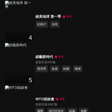
絕美地球 第一季
8.4
紀錄片
自然
4
綜藝新時代
8.3
更新至第355集
實境秀
旅遊
綜藝
職場
5
WTO姐妹會
8.9
更新至第3487集
國際
談話性節目
綜藝
娛樂