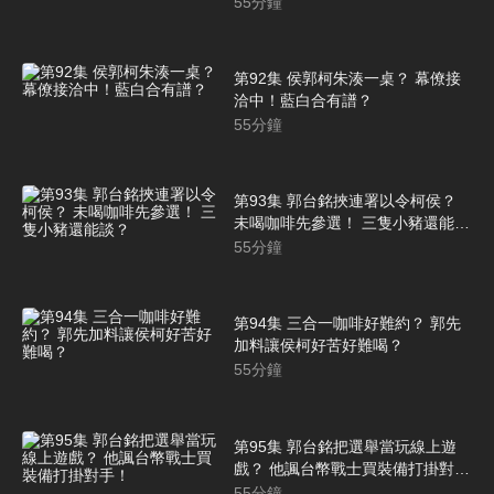
55
分鐘
第92集 侯郭柯朱湊一桌？ 幕僚接
洽中！藍白合有譜？
55
分鐘
第93集 郭台銘挾連署以令柯侯？
未喝咖啡先參選！ 三隻小豬還能
談？
55
分鐘
第94集 三合一咖啡好難約？ 郭先
加料讓侯柯好苦好難喝？
55
分鐘
第95集 郭台銘把選舉當玩線上遊
戲？ 他諷台幣戰士買裝備打掛對
手！
55
分鐘