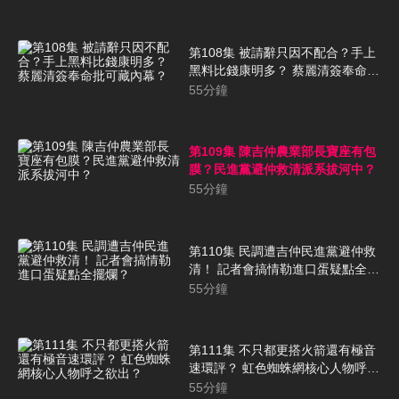
第108集 被請辭只因不配合？手上
黑料比錢康明多？ 蔡麗清簽奉命批
可藏內幕？
55
分鐘
第109集 陳吉仲農業部長寶座有包
膜？民進黨避仲救清派系拔河中？
55
分鐘
第110集 民調遭吉仲民進黨避仲救
清！ 記者會搞情勒進口蛋疑點全擺
爛？
55
分鐘
第111集 不只都更搭火箭還有極音
速環評？ 虹色蜘蛛網核心人物呼之
欲出？
55
分鐘