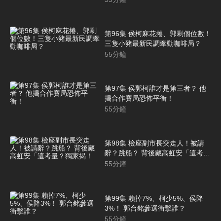
第96集 侯柯麻花捲、郭剩個位數！
三隻小豬最新民調牽動咖啡局？
55
分鐘
第97集 侯郭柯誰才是第三者？ 他
揭合作賽局恐怖平衡！
55
分鐘
第98集 檢座副市長突走人！被請
辭？跳船？ 背後藏高虹安「這考
量？獨家揭！
55
分鐘
第99集 賴掉7%、柯少5%、侯降
3%！ 郭台銘參選衝擊誰？
55
分鐘