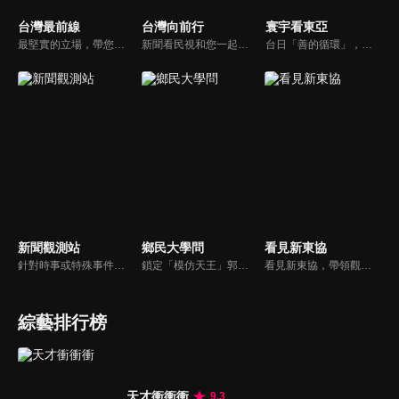
台灣最前線
台灣向前行
寰宇看東亞
最堅實的立場，帶您洞悉台灣新知。最專業的陣容，帶您打開『視』界。政治人民做主，一同掌握即實政壇資訊，『EYE』台灣的政論談話節目。
新聞看民視和您一起討論最新最熱的時事新聞！
台日「善的循環」，貨真價實？韓國文化，無堅不摧？台灣對於日韓的獨特情感，細膩且複雜，有美麗浪花，更有驚濤駭浪，寰宇新聞台全新節目《寰宇看東亞》，將和觀眾一起探訪台灣和日韓的真實連結，挖掘人物秘辛和內幕故事，剖析東亞政經局勢。
新聞觀測站
鄉民大學問
看見新東協
針對時事或特殊事件邀請來賓進行深度探討，或專訪各領域傑出人士。
鎖定「模仿天王」郭子乾，還有高顏值學霸大學生辛辣提問唷！全新優質節目都在NOWnews《鄉民大學問》！
看見新東協，帶領觀眾發現東協新市場、新思維，了解東南亞各國在地文化、政治、政策、並從數字看財經脈動，做最深入外資和本土產業投資分析，發掘您所不知道的東協新商機。
綜藝排行榜
天才衝衝衝
9.3