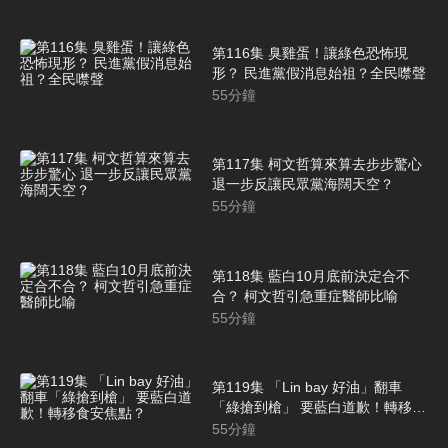
第116集 臭雞蛋！讓綠色恐怖現
形？ 民進黨假消息始祖？全民噤聲
55
分鐘
第117集 柯文哲算來算去步步驚心
退一步反讓民眾黨海闊天空？
55
分鐘
第118集 藍白10月底前決定合不
合？ 柯文哲引急重症醫師比喻
55
分鐘
第119集 「Lin bay 好油」翻車
「綠搶到槍」 要藍白道歉！轉移食
安焦點？
55
分鐘