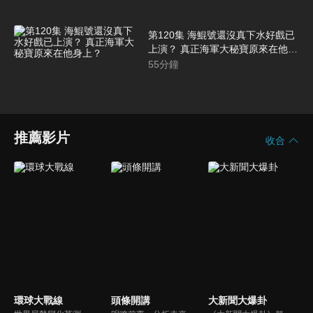
第120集 海鯤號還沒真下水好戲已
上演？ 真正海軍大秘寶原來在他身
上？
55
分鐘
推薦影片
收合
環球大戰線
頭條開講
大新聞大爆卦