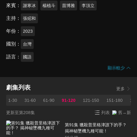
來賓
謝寒冰
楊植斗
苗博雅
李頂立
主持
張炤和
年份
2023
國別
台灣
語言
國語
顯示較少
劇集列表
更多
1-30
31-60
61-90
91-120
121-150
151-180
181
更新至第208集
列表
舊→新
第91集 獵殺普里格津誰下的手？
揭神秘墜機九種可能！