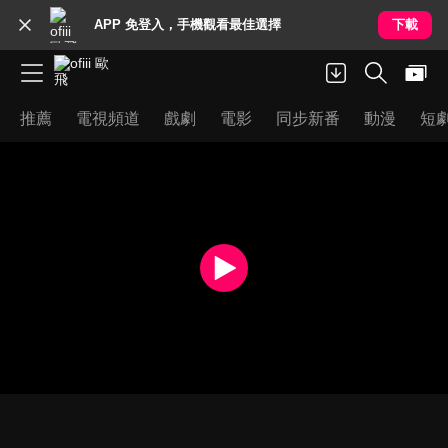
APP 免登入，手機觀看最佳選擇
下載
推薦
電視頻道
戲劇
電影
同步新番
動漫
短