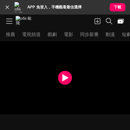
APP 免登入，手機觀看最佳選擇
下載
推薦
電視頻道
戲劇
電影
同步新番
動漫
短