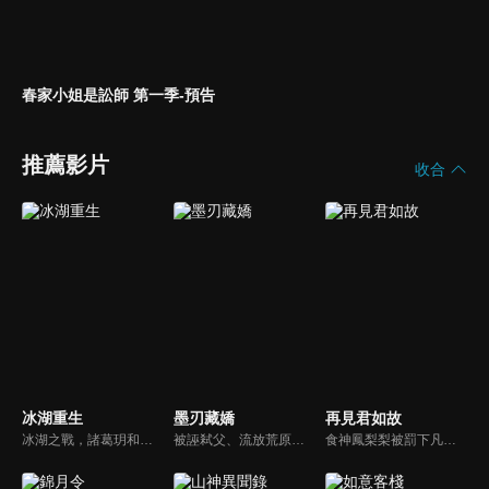
春家小姐是訟師 第一季-預告
推薦影片
收合
冰湖重生
墨刃藏嬌
再見君如故
冰湖之戰，諸葛玥和楚喬落入冰湖，楚喬被燕洵所救，得知諸葛玥已死，她尋機刺殺燕洵，為諸葛玥報仇。楚喬在卞唐幾次三番受到一位神秘男子的幫助，她有種似曾相識的感覺，不禁懷疑諸葛玥還活著。燕洵變本加厲，掀起四國紛亂。最終，楚喬能否平定天下並再與諸葛玥重聚？
被誣弒父、流放荒原的公主鳳漓，七年後以妖君之名重返墨城。在雀樓盛宴上，她選中身分成謎的東籬遺孤雲湛。雲湛以雀奴之身步步逼近，既為復仇而來，亦與她重逢。鳳漓暗中追查弒父真相，雲湛假意臣服伺機復國，卻在試探與利用之間漸生情愫...
食神鳳梨梨被罰下凡歷情劫，為了找到助她歷劫的真命天子，鳳梨梨化名風梨梨進了九黎城城主府，並在陰差陽錯之下嫁給了城主沈玉川。孰料真命天子竟另有其人，為此風梨梨千方百計逃離城主府。然而一場政治陰謀正悄無聲息地拉開帷幕...