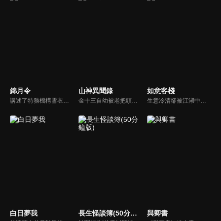
錦月令
山神異聞錄
如意客棧
講述了特務機構雪衣衛首領鳳作人奉嘉帝之命，潛入定遠侯府尋找前朝太子，意圖斬草除根。然而在這個過程中，鳳作人卻發現嘉帝的背後有人正在佈局更大的陰謀...
金十三自幼被老把頭金不換收養，習得一身放山採參的絕技。就在他們採得稀世珍寶「神龍二柱香」後，寶物卻遭人奪走，義父金不換慘遭殺害。為了報仇，金十三重返詭譎的山林，踏上追兇探秘的險途。而後金十三結識了勇闖關東的大小姐楊如意。兩人攜手共赴危機四伏的秘境，更意外揭開金十三的身世之謎...
生意冷清卻被江湖中人視作聖地的如意客棧，只有掌櫃紅夫人，帳房先生任凡生、廚子吳仁愛，三個人守著。江湖有個傳說，只要能被紅夫人召喚出額間的慾望之花並吸食，內心所有渴望都能實現。本來平靜的客棧卻被阿嵐的到來打破，阿嵐是弦月閣的刺客，派她來的人，正是之前的客人江湖諢名丸大人...
白日夢我
長生怪談簿(50分鐘版)
與卿書