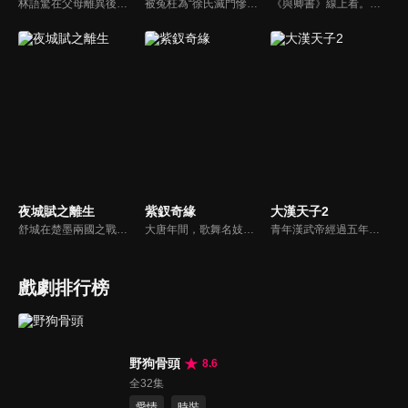
林語驚在父母離異後跟著父親來到新城市生活。在新學校裡，她與傳聞中的暴躁社會哥沈倦成為同桌，二人逐漸相識相知彼此溫暖、分離後又再重逢相愛...
被冤枉為“徐氏滅門慘案”兇手的主人公在多年後深陷倖存者的複仇圈套，成功說服其共同對抗真兇，並找出真相的故事。整個故事發生在一個荒山客棧，眾人鬥智斗勇，一步步揭開每個人的秘密，還原案件本來面目。
《與卿書》線上看。姚州都督左經綸在上任途中誤入與世隔絕的村落—桃花塢，這裡有一個奇特的習俗，女子只有談過戀愛才算成年，左經綸突然出現在柳卿卿的「阿羅風」上任儀式，被族人認定為天意，強行留下左經綸在桃花塢……
夜城賦之離生
紫釵奇緣
大漢天子2
舒城在楚墨兩國之戰中落敗，並成為了墨國五皇女莫茴的魂器。失去自我意識的舒城跟隨姐姐莫茹回到墨國，面對失而復得的妹妹，莫茹欣喜又憂慮。為了保護親人和國家她棄醫從戎，甚至為了保護莫茴不惜被砍掉一條手臂，然而這一切都阻擋不了局勢的動盪不安...
大唐年間，歌舞名妓霍小玉、風流俠客納蘭東、書香才子李益和巾幗紅顏盧靖瀾為首的風騷人物，彼此錯綜複雜的命運與感情糾葛。一場指腹為婚的誤會，造成浪漫卻無果的錯點鴛鴦，他們在階級差異與強權壓迫中勇於追求真愛，在宮廷權謀與世俗現實的拉扯中身不由己地被推向命運的叉路...
青年漢武帝經過五年執政，平息後宮勢力、抗拒外患入侵、粉碎政變陰謀，坐穩了皇帝寶座，正是開展雄才大略之時。能臣汲黯受到賞識，並引薦另一位奇才主父偃，漢武帝視其張固再世，委以重任。國力強盛使漢武帝屢屢北伐外族，只是規模巨大的戰爭使漢室逐漸捉襟見肘，諸侯勢力蠢蠢欲動。
戲劇排行榜
野狗骨頭
8.6
全32集
愛情
時裝