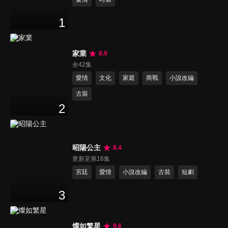
1
家業
8.9
全42集
愛情
文化
家庭
商戰
小說改編
古裝
2
昭陽公主
8.4
更新至第16集
宮廷
愛情
小說改編
古裝
短劇
3
燦如繁星
9.6