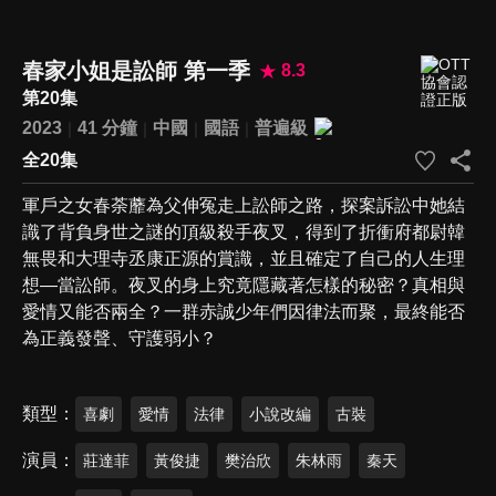
春家小姐是訟師 第一季
8.3
第20集
2023
41 分鐘
中國
國語
普遍級
全20集
軍戶之女春荼蘼為父伸冤走上訟師之路，探案訴訟中她結
識了背負身世之謎的頂級殺手夜叉，得到了折衝府都尉韓
無畏和大理寺丞康正源的賞識，並且確定了自己的人生理
想—當訟師。夜叉的身上究竟隱藏著怎樣的秘密？真相與
愛情又能否兩全？一群赤誠少年們因律法而聚，最終能否
為正義發聲、守護弱小？
類型
喜劇
愛情
法律
小說改編
古裝
演員
莊達菲
黃俊捷
樊治欣
朱林雨
秦天