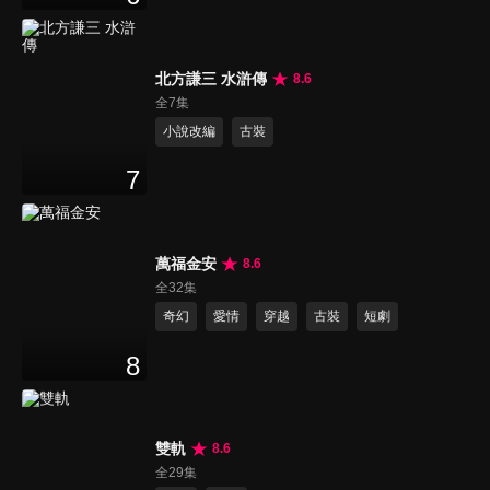
北方謙三 水滸傳
8.6
全7集
小說改編
古裝
7
萬福金安
8.6
全32集
奇幻
愛情
穿越
古裝
短劇
8
雙軌
8.6
全29集