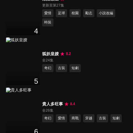
更新至第27集
愛情
足球
校園
勵志
小說改編
時裝
4
狐妖皇嫂
8.2
全24集
奇幻
古裝
短劇
5
貴人多旺事
8.4
全26集
奇幻
愛情
商戰
穿越
古裝
短劇
6