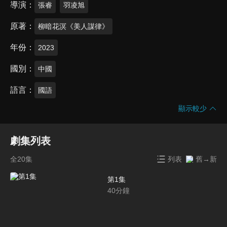
導演
張睿
羽凌旭
原著
柳暗花溟《美人謀律》
年份
2023
國別
中國
語言
國語
顯示較少
劇集列表
全20集
列表
舊→新
第1集
40
分鐘