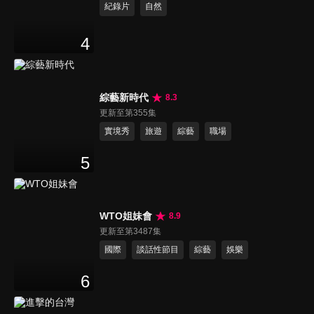
紀錄片
自然
4
綜藝新時代
8.3
更新至第355集
實境秀
旅遊
綜藝
職場
5
WTO姐妹會
8.9
更新至第3487集
國際
談話性節目
綜藝
娛樂
6