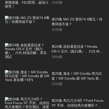
系統、車體底盤、FE1對照，超深
23
分鐘
入研究！
第23集 MG ZS 賣你74.9萬元！你
覺得值不值？
16
分鐘
第24集 改款還是拉皮？Honda
CR-V 五代（跑21萬）、六代 科技
詳解、零百測試
18
分鐘
第25集 激走！GR Corolla 用力試
駕！GR Corolla 跟 GR Yaris 差在
哪？EP1
13
分鐘
第26集 馬力只少4匹？Ford Focus
ST 手排、自排拉馬力差幾匹？零