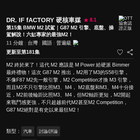
DR. IF fACTORY 硬核車媒
8.1
第15集 BMW M2 試駕｜G87 M2 引擎、底盤、操
駕解說！六缸專家的最強M2！
11 分鐘
台灣
國語
普遍級
更新至第181集
M2 終於來了！這代 M2 應該是 M Power 給硬派 Bimmer
最終禮物！這次 G87 M2 推出，M2用了M3的S58引擎，
不像F87 M2先一般引擎，M2 Competition才換 M3 引擎，
而且M2不只引擎比照M3、M4， M2底盤和M3、M4十分接
近，M2前後輪距比照M3、M4，但M2軸距更短，M2開起
來戰鬥感更強，不只超越前代M2甚至M2 Competition，
G87 M2絕對是有史以來最狂M2！
類型
汽車
討論/評論