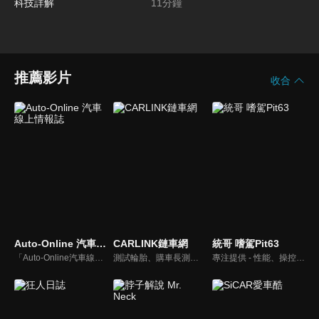
最強Ranger 科技詳解
11
分鐘
推薦影片
收合
Auto-Online 汽車線上情報誌
CARLINK鏈車網
統哥 嗜駕Pit63
「Auto-Online汽車線上情報誌」成立於1999年，是一個將網路平台、平面雜誌與影音頻道結合的專業汽車媒體。影音內容：汽車試駕、重機試駕、車壇快訊、老車單元以及集體評比，我們致力呈現最真實的試駕體驗。
測試輪胎、購車長測、交通法規、海外試駕，不只是試車，CARLINK將帶給你更全方位的內容！
專注提供 - 性能、操控、改裝、樂趣、實用 的汽車頻道。