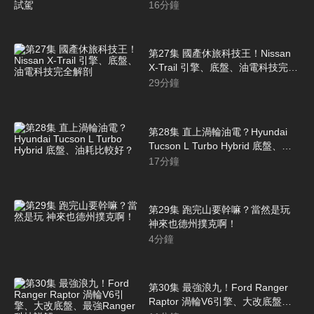
百測試、深度試駕
16
分鐘
第27集 國產休旅科技王！Nissan
X-Trail 引擎、底盤、油電科技完全
解剖
29
分鐘
第28集 直上渦輪油電？Hyundai
Tucson L Turbo Hybrid 底盤、油
耗比較好？
17
分鐘
第29集 跑完山要幹嘛？當然是玩
神來也德州撲克啊！
4
分鐘
第30集 最強浪九！Ford Ranger
Raptor 渦輪V6引擎、大改底盤、