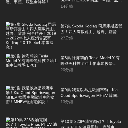
全詳解！
14
分鐘
第7集 Skoda Kodiaq 司馬庫斯露營
去！四人滿載跑山、越野、露營 完
全勝任！2019～2022年七人座銷
27
分鐘
售冠軍 Kodiaq 2.0 TSI 4x4 本事探
究！
第8集 徐海莉的 Tesla Model Y 有
哪些黑科技？油土伯車知教學
EP01
20
分鐘
第9集 我還以為是歐洲車勒！Kia
Ceed Sportswagon MHEV 韓國車
像歐洲車的秘密！MHEV輕油電解
13
分鐘
說！
第10集 223匹油電鋼砲？！Toyota
Prius PHEV 油電系統、底盤車體