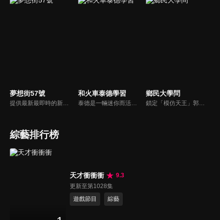
夢想街57號
和火車泰德學習
鄉民大學問
提供最新最即時的新車資訊、邀請汽車達人分享試車報告，同時幫觀眾做最仔細的車款集評。還有專家分享最實用、最省錢的愛車維修撇步，甚至將難得一見的限量車、改裝車直接搬到棚內，將更專業、更豐富、更多元化的內容呈現給觀眾。
泰德是一輛迷你而活潑的火車。 它總是在嘗試新的冒險，並盡可能通過他玩的遊戲學到東西。 在他的冒險中，泰德學習了形狀、顏色和數位。 小朋友們快來和泰德一起快樂地學習吧！
鎖定「模仿天王」郭子乾，還有高顏值學霸大學生辛辣提問唷！全新優質節目都在NOWnews《鄉民大學問》！
綜藝排行榜
天才衝衝衝
9.3
更新至第1028集
遊戲節目
綜藝