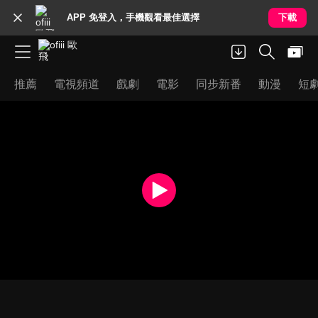
APP 免登入，手機觀看最佳選擇
下載
推薦
電視頻道
戲劇
電影
同步新番
動漫
短