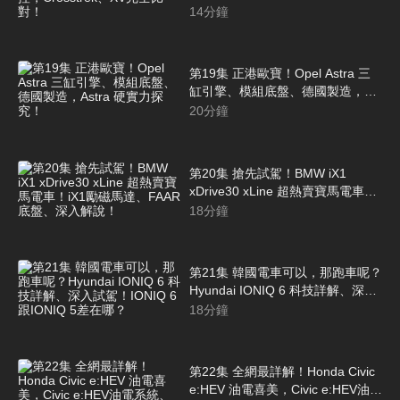
Crosstrek、XV完全比對！
14
分鐘
第19集 正港歐寶！Opel Astra 三
缸引擎、模組底盤、德國製造，
Astra 硬實力探究！
20
分鐘
第20集 搶先試駕！BMW iX1
xDrive30 xLine 超熱賣寶馬電車！
iX1勵磁馬達、FAAR底盤、深入解
18
分鐘
說！
第21集 韓國電車可以，那跑車呢？
Hyundai IONIQ 6 科技詳解、深入
試駕！IONIQ 6跟IONIQ 5差在哪？
18
分鐘
第22集 全網最詳解！Honda Civic
e:HEV 油電喜美，Civic e:HEV油電