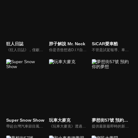
狂人日誌
脖子解說 Mr. Neck
SiCAR愛車酷
《狂人日誌》，僅獻給所有試著在這個數位化年代，惦記著、堅持著那份對純粹機械無止盡熱愛的熱血車狂們。
你是否曾想過D.I.Y自己的愛車卻尋求不到協助？你是否考慮特定車款卻不知風評如何？你是否想跟廣大的車友們交流、交心、交朋友？分享「說車、玩車、聊車」的大小事！不管你懂車、不懂車、甚至是想買車的朋友，我們會把最新的車市資訊，以及養車的小知識分享給大家！
不管是試駕報導、車用產品試用分享或是安全駕駛教室等等，「SiCAR愛車酷」都會不定期推出各式風格的汽車短片與你們分享。
Super Snow Show
玩車大麥克
夢想街57號 預約你的夢想
帶起台灣汽車節目風潮，前TVBS《地球黃金線》與東森《夢想街57號》主持人，「車界女神」廖盈婷，自製談話性節目《Super Snow Show》，持續以熱情和風趣的主持風格，打造出高人氣試車頻道，介紹車與生活。
《玩車大麥克》透過輕鬆、愉快的方式，把汽車、親子、旅遊與美食等相關資訊傳達給網友們。玩樂生活、輕鬆懂車！
提供最新最即時的新車資訊、邀請汽車達人分享試車報告，同時幫觀眾做最仔細的車款集評！還有專家分享最實用、最省錢的愛車維修撇步，甚至將難得一見的限量車、改裝車直接搬到棚內，將更專業、更豐富、更多元化的內容呈現給觀眾。