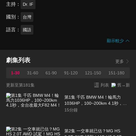
主持
Dr. IF
國別
台灣
語言
國語
顯示較少
劇集列表
更多
1-30
31-60
61-90
91-120
121-150
151-180
1
更新至第181集
列表
舊→新
第1集 千匹 BMW M4！輪馬力
1036HP，100~200km 4.1秒，全
台改最大F82 M4！
15
分鐘
第2集 一交車就已估？MG HS