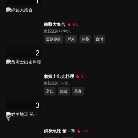
1
綜藝大集合
9.1
更新至第1280集
遊戲節目
戶外
綜藝
台灣
2
詹姆士出走料理
9
更新至第367集
烹飪
旅遊
美食
3
絕美地球 第一季
8.4