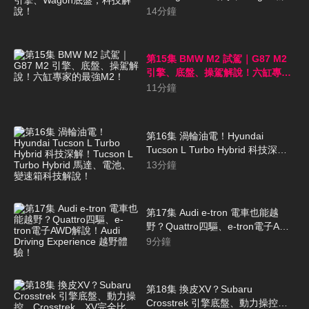
盤，科技解說！
14
分鐘
第15集 BMW M2 試駕｜G87 M2
引擎、底盤、操駕解說！六缸專家
的最強M2！
11
分鐘
第16集 渦輪油電！Hyundai
Tucson L Turbo Hybrid 科技深
解！Tucson L Turbo Hybrid 馬
13
分鐘
達、電池、變速箱科技解說！
第17集 Audi e-tron 電車也能越
野？Quattro四驅、e-tron電子AWD
解說！Audi Driving Experience 越
9
分鐘
野體驗！
第18集 換皮XV？Subaru
Crosstrek 引擎底盤、動力操控，