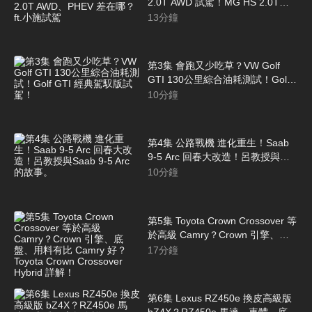
2.0T AWD 試駕！MG HS 2.0T
AWD、PHEV 差在哪？ft.小施試駕
13
分鐘
第3集 會跑又少吃草？VW Golf
GTI 130公里綜合油耗測試！Golf
GTI 經典駕馭版試駕！
10
分鐘
第4集 公路戰機 進化重生！Saab
9-5 Arc 回春大改造！呂教授與
Saab 9-5 Arc 的故事。
10
分鐘
第5集 Toyota Crown Crossover 等
於高級 Camry？Crown 引擎、底
盤、用料有比 Camry 好？Toyota
17
分鐘
Crown Crossover Hybrid 詳解！
第6集 Lexus RZ450e 換皮高級版
bZ4X？RZ450e 馬達、車體、底盤