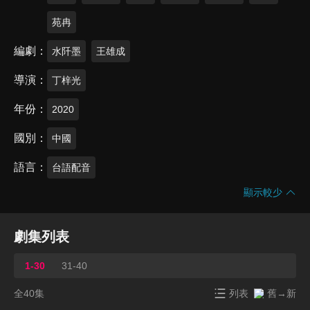
苑冉
編劇
水阡墨
王雄成
導演
丁梓光
年份
2020
國別
中國
語言
台語配音
顯示較少
劇集列表
1-30
31-40
全40集
列表
舊→新