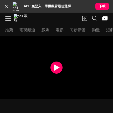
APP 免登入，手機觀看最佳選擇
下載
推薦
電視頻道
戲劇
電影
同步新番
動漫
短