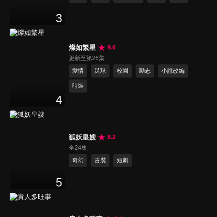
3
燦如繁星
9.6
更新至第26集
愛情
足球
校園
勵志
小說改編
時裝
4
狐妖皇嫂
8.2
全24集
奇幻
古裝
短劇
5