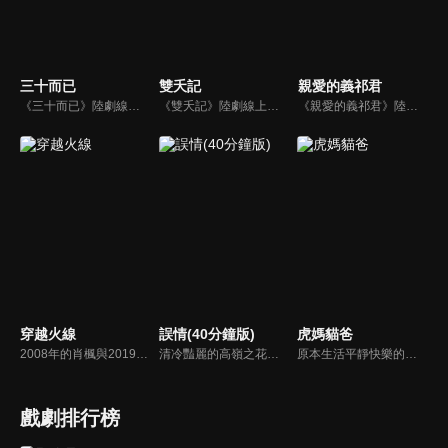
三十而已
雙夭記
親愛的義祁君
《三十而已》陸劇線上看。顧佳(童瑤)她是令人艷羨的金字塔上層，把老公從煙花設計師打造成「許總」，也把自己打造成裡外一把手的全職太太。王漫妮(江疏影)則是特立獨行的叛逆者，深信自己既有顏值又有腦子，永遠值得更好的。鍾曉芹(毛曉彤)是個平凡妻子，但流產跟生活隔闔漸漸壓垮婚姻...
《雙夭記》陸劇線上看。相傳大音圖雅是天下第一兵器，無數人為了它前赴後繼，馮寶派遣萬夫長尋找大音圖雅的下落，終於得知在瑞王府佩璋將軍手上。錦衣衛龍夭和李昱來王府救援，殺死萬夫長等人。事後李昱以大音圖雅丟失一事要挾佩璋將軍。反被將軍之子王肅殺死，捕快施敬遙受劉知府的委託，調查此案。
《親愛的義祁君》陸劇線上看。闌州大陸的鄔鏃聖女米七七，劫難重生附身「失憶」王妃，與孤傲腹黑的義祁王呂敖爆笑相戀後，面對三族的腥風血雨，兩人攜手平三族安天下，締造了一段傳奇絕美的玄幻愛情故事 。
穿越火線
誤情(40分鐘版)
虎媽貓爸
2008年的肖楓與2019年的路小北在一張穿越火線遊戲地圖中跨時空相遇，兩人從互相懷疑到彼此信任、互相應援，各自組建戰隊、研究戰術並幫助對方成長，最終以不服輸的精神在各自時空實現逆風翻盤。
清冷豔麗的高嶺之花江時淺在遭受霸淩、暴力等一系列事件後，華麗蛻變逆襲歸來，用一場精心策劃強勢開啟自己的復仇之路，最終收穫內心救贖與愛情的故事。
原本生活平靜快樂的畢勝男在女兒面臨升小學的問題時發現，別人早已忙的團團轉，自己還懵然無知。個性倔強的她辭職回家，打響教育戰爭。自由主義的丈夫羅素不以為然，夫妻引發一系列教育、家庭問題。此時，溫柔可人的初戀女友出現，令羅素心生搖曳，回職場的畢勝男又遇到事業問題…
戲劇排行榜