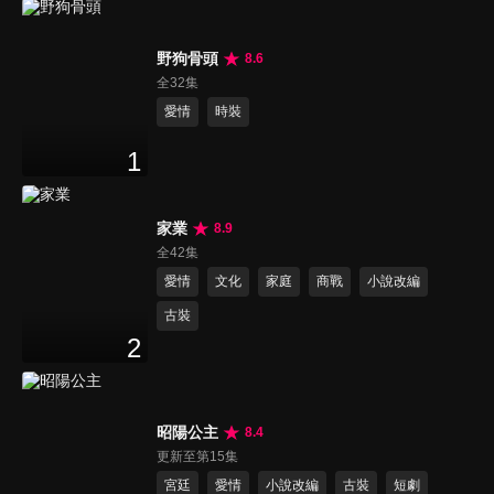
野狗骨頭
8.6
全32集
愛情
時裝
1
家業
8.9
全42集
愛情
文化
家庭
商戰
小說改編
古裝
2
昭陽公主
8.4
更新至第15集
宮廷
愛情
小說改編
古裝
短劇