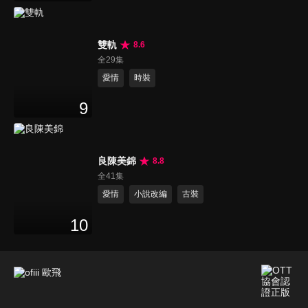
雙軌
8.6
全29集
愛情
時裝
9
良陳美錦
8.8
全41集
愛情
小說改編
古裝
10