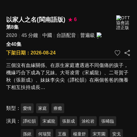
以家人之名(閩南語版)
6
第8集
2020
45 分鐘
中國
台語配音
普遍級
全40集
下架日期：2026-08-24
三個沒有血緣關係、在原生家庭遭遇過不同傷痛的孩子，
機緣巧合下成為了兄妹。大哥凌霄（宋威龍）、二哥賀子
秋（張新成）、妹妹李尖尖（譚松韻）在兩個爸爸的撫養
下相互扶持成長…
類型
愛情
家庭
療癒
演員
譚松韻
宋威龍
張新成
涂松岩
張晞臨
孫銥
何瑞賢
王薇
楊童舒
宋芳園
安戈