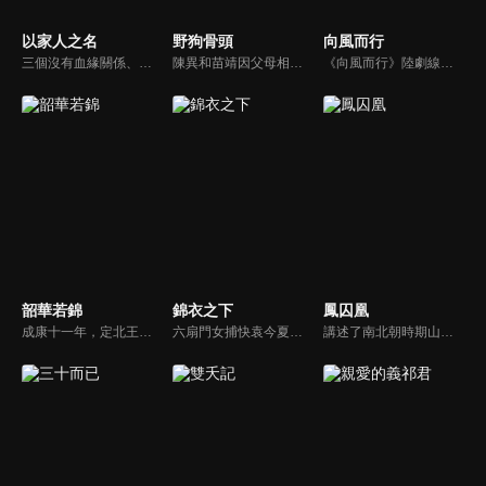
以家人之名
野狗骨頭
向風而行
三個沒有血緣關係、在原生家庭遭遇過不同傷痛的孩子，機緣巧合下成為了兄妹。大哥凌霄（宋威龍）、二哥賀子秋（張新成）、妹妹李尖尖（譚松韻）在兩個爸爸的撫養下相互扶持成長…
陳異和苗靖因父母相識而結緣，起初陳異對苗靖有著很深的敵意，直到一次受傷，苗靖的善良讓兩人關係開始轉變。然而好景不常，隨著陳父去世、苗母消失，兩個孩子卻不得不相依為命，異樣的情愫也隨著時間滋長。當苗靖終於認清感情，準備向陳異告白，陳異卻突然捲入一起縱火案，一切都突然變了調...
《向風而行》陸劇線上看。嚴苛自律著稱的鷺航客運飛行部副部長顧南亭，因為公司改制意外，與性格颯爽不羈的程霄成為上下屬和師徒關係，面對接踵而來的各種各樣的突發航空事件，兩人共同攜手絕地反擊、化險為夷的故事。
韶華若錦
錦衣之下
鳳囚凰
成康十一年，定北王江緒為查軍餉貪墨案返京，迎娶將門之女明檀穩住朝局。隨調查深入，牽出貪腐勢力盤根錯節，關乎朝廷經濟命脈。江緒誓言連根拔起，卻致明家遭誣陷滅門。為昭雪冤屈，江緒與明檀攜手揭真相，歷經生死與陰謀，終將主謀繩之以法，守護百姓，也收穫摯愛情深。
六扇門女捕快袁今夏因為一樁案件和錦衣衛陸繹結下樑子，今夏本以為此生與他再無交集，奈何冤家路窄。朝廷十萬兩修河款不翼而飛，今夏奉命協助陸繹一起下揚州查案，替朝廷找回丟失的官銀。本是道不同不相為謀，卻因驚天密案聯手。兩人從勢同水火到刮目相看再到情難自已，命運的齒輪從此旋轉在一起。
講述了南北朝時期山陰公主劉楚玉及門客容止之間發生的一系列權謀愛情故事。