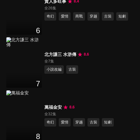
貴人多旺事
8.4
全26集
奇幻
愛情
商戰
穿越
古裝
短劇
6
北方謙三 水滸傳
8.6
全7集
小說改編
古裝
7
萬福金安
8.6
全32集
奇幻
愛情
穿越
古裝
短劇
8