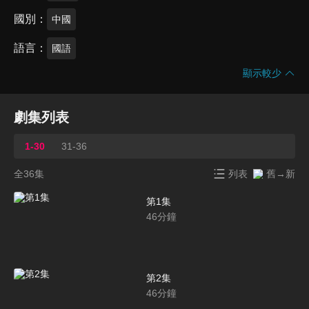
國別
中國
語言
國語
顯示較少
劇集列表
1-30
31-36
全36集
列表
舊→新
第1集
46
分鐘
第2集
46
分鐘