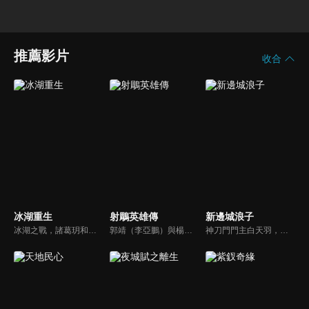
推薦影片
收合
冰湖重生
射鵰英雄傳
新邊城浪子
冰湖之戰，諸葛玥和楚喬落入冰湖，楚喬被燕洵所救，得知諸葛玥已死，她尋機刺殺燕洵，為諸葛玥報仇。楚喬在卞唐幾次三番受到一位神秘男子的幫助，她有種似曾相識的感覺，不禁懷疑諸葛玥還活著。燕洵變本加厲，掀起四國紛亂。最終，楚喬能否平定天下並再與諸葛玥重聚？
郭靖（李亞鵬）與楊康（周傑）兩人之父義助丘處機，造成骨肉分離、郭家母子流落大漠；十八年後靖康二人依約赴嘉興比武，郭靖赴約途中，偶遇桃花島東邪之女黃蓉（周迅），兩人一見傾心，從此結下不解之緣，結伴闖蕩江湖…
神刀門門主白天羽，在邊城梅花庵遭人埋伏意外身亡。二十年後，傅紅雪為了查清父親遇難的真相，從西域邊疆回到了中原。與此同時，白天羽的親生兒子葉開也來到邊城。兩人歷經曲折，終於查明幕後主使正是白天羽的結拜兄弟、萬馬堂堂主馬空羣...