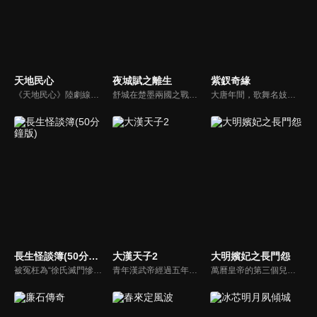
天地民心
夜城賦之離生
紫釵奇緣
《天地民心》陸劇線上看。該劇講述的是清代山西壽陽籍的著名文人祁寯藻從十幾歲到七十幾歲的傳奇人生故事。
舒城在楚墨兩國之戰中落敗，並成為了墨國五皇女莫茴的魂器。失去自我意識的舒城跟隨姐姐莫茹回到墨國，面對失而復得的妹妹，莫茹欣喜又憂慮。為了保護親人和國家她棄醫從戎，甚至為了保護莫茴不惜被砍掉一條手臂，然而這一切都阻擋不了局勢的動盪不安...
大唐年間，歌舞名妓霍小玉、風流俠客納蘭東、書香才子李益和巾幗紅顏盧靖瀾為首的風騷人物，彼此錯綜複雜的命運與感情糾葛。一場指腹為婚的誤會，造成浪漫卻無果的錯點鴛鴦，他們在階級差異與強權壓迫中勇於追求真愛，在宮廷權謀與世俗現實的拉扯中身不由己地被推向命運的叉路...
長生怪談簿(50分鐘版)
大漢天子2
大明嬪妃之長門怨
被冤枉為“徐氏滅門慘案”兇手的主人公在多年後深陷倖存者的複仇圈套，成功說服其共同對抗真兇，並找出真相的故事。整個故事發生在一個荒山客棧，眾人鬥智斗勇，一步步揭開每個人的秘密，還原案件本來面目。
青年漢武帝經過五年執政，平息後宮勢力、抗拒外患入侵、粉碎政變陰謀，坐穩了皇帝寶座，正是開展雄才大略之時。能臣汲黯受到賞識，並引薦另一位奇才主父偃，漢武帝視其張固再世，委以重任。國力強盛使漢武帝屢屢北伐外族，只是規模巨大的戰爭使漢室逐漸捉襟見肘，諸侯勢力蠢蠢欲動。
萬曆皇帝的第三個兒子朱常洵，因為其母得寵，幾次試圖將其立為太子，均遭到朝臣和各方權貴的反對而作罷，但朱常洵的感情亦是坎坷跌宕。上官蘭心外表端莊美麗，蕙質蘭心，琴棋書畫樣樣精通，一心向往自由生活，卻無奈進入太子府，因被太子朱常洛鍾情而遭人排擠。