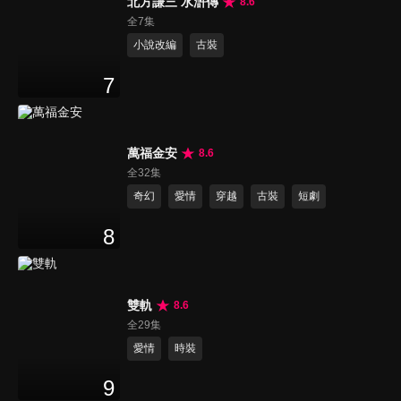
北方謙三 水滸傳
8.6
全7集
小說改編
古裝
7
萬福金安
8.6
全32集
奇幻
愛情
穿越
古裝
短劇
8
雙軌
8.6
全29集
愛情
時裝
9