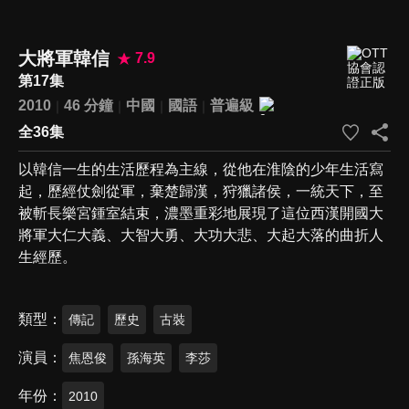
大將軍韓信
7.9
第17集
2010
46 分鐘
中國
國語
普遍級
全36集
以韓信一生的生活歷程為主線，從他在淮陰的少年生活寫
起，歷經仗劍從軍，棄楚歸漢，狩獵諸侯，一統天下，至
被斬長樂宮鍾室結束，濃墨重彩地展現了這位西漢開國大
將軍大仁大義、大智大勇、大功大悲、大起大落的曲折人
生經歷。
類型
傳記
歷史
古裝
演員
焦恩俊
孫海英
李莎
年份
2010