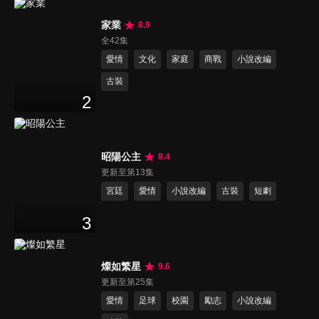
家業
8.9
全42集
愛情
文化
家庭
商戰
小說改編
古裝
2
昭陽公主
8.4
更新至第13集
宮廷
愛情
小說改編
古裝
短劇
3
燦如繁星
9.6
更新至第25集
愛情
足球
校園
勵志
小說改編