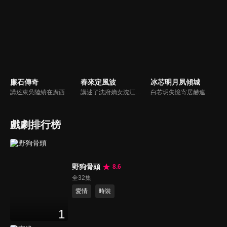
廉石傳奇
春來定風波
冰芯明月夙傾城
講述東吳陸績在廣西鬱林任職期間，改革落後生產、提倡科教文化、為官剛直不阿、肅貪拒賄、兩袖清風、倡導廉政的故事。陸績的清廉自守，深得鬱林百姓的擁戴，當鬱林城大兵壓境的危急關頭，全城數萬百姓挺身而出，一場懸殊的奪城之戰，卻因為太守的一呼百應和百姓們的眾志成城而大獲全勝。
講述了沈府嫡女沈江離至純至善，成婚夜被設計與二少主陸景明有夫妻之實，還遭陷害禁足祠堂。分娩遇難被救後兒子焱焱卻有頑疾，藥只有陸家有，沈江離為救子重回陸府。她打臉刁難者，揭開當年被陷害的陰謀，也解開與陸景明的誤會，焱焱則神助攻兩人破鏡重圓。
白芯玥失憶寄居赫連府，與赫連夙在查探身世的過程中糾纏不清，彼此間情愫暗生。然而，藍羽軍的謎團、玄璃珠的秘密、以及潛伏在暗處的千機閣，讓他們步步驚心。白芯玥曾經的青梅竹馬沈瀾熠，如今卻是隱藏黑暗勢力的操控者，在愛與仇恨間掙扎。赫連夙和白芯玥能否衝破重重阻礙，找回真相？
戲劇排行榜
野狗骨頭
8.6
全32集
愛情
時裝
1