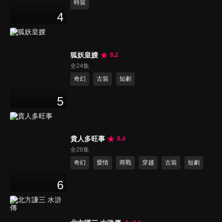
時裝
4
狐妖皇嫂
8.2
全24集
奇幻
古裝
短劇
5
貴人多旺事
8.4
全26集
奇幻
愛情
商戰
穿越
古裝
短劇
6