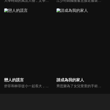
大學時期的風雲人物，文學女神沈安與泰拳男神許北，機緣巧合下在工作中相遇，兩個原本該在夢想賽道上發光發亮的年輕人在社會的重壓下逐漸喪失夢想。再次碰面的兩人，漸漸解開心結，並在互相了解、激勵的過程中互生愛慕。
江少珩歸國後蓄意接近服裝設計師蘇半夏，直到衛高陽暴露出江少珩接近蘇半夏的真實目的，蘇半夏深覺背叛而與江少珩分手。而已經無法離開蘇半夏的江少珩，用真心再次追回蘇半夏，上演追妻火葬場並重歸於好。之後，兩人查清當年真相，最終衛氏姐弟雙雙落網，一切塵埃落定。
戀人的謊言
請成為我的家人
舒菲和林菲從小一起長大，不僅是好姐妹更是好閨蜜。奇然學長喜歡林菲，但林菲對奇然沒有感覺，暗戀奇然的舒菲悄悄借用林菲的名字和奇然書信來往，畢業後，姐妹兩個同事同時進入購物電視台上班，意外發現自己的上司居然是學長奇然，奇然依然鍾情於林菲，舒菲暗戀的心情破碎...
齊思樂為了女兒萱萱的手術費，需要拿下茂林策劃案訂單，苦纏茂林老闆宋皓宇。而宋皓宇也在帶兒子辰辰挑選生日禮物時，發現齊思樂身上有一枚和辰辰一樣的胸針。宋皓宇通過胸針的線索，逐漸確認了萱萱和辰辰的關係。為了能讓兩個孩子有圓滿的家庭，宋皓宇向齊思樂提出求婚，兩人自此走入前途未卜的婚姻。