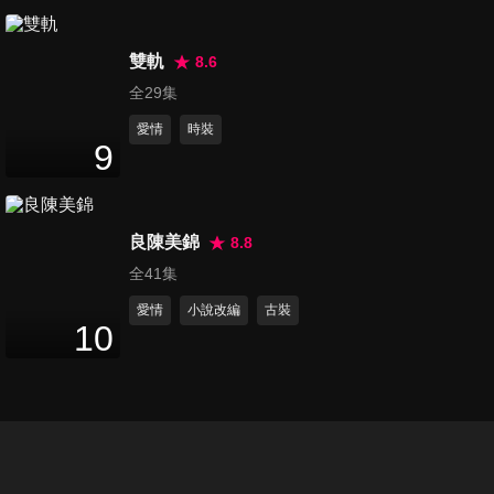
第20集
46
分鐘
雙軌
8.6
全29集
愛情
時裝
第21集
9
48
分鐘
良陳美錦
8.8
第22集
全41集
48
分鐘
愛情
小說改編
古裝
10
第23集
45
分鐘
第24集