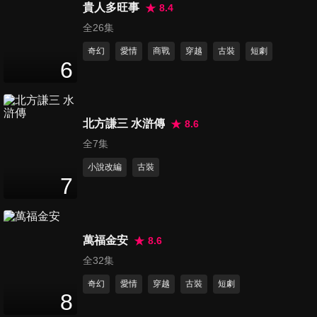
44
分鐘
貴人多旺事
8.4
全26集
奇幻
愛情
商戰
穿越
古裝
短劇
第16集
6
47
分鐘
北方謙三 水滸傳
8.6
第17集
45
分鐘
全7集
小說改編
古裝
7
第18集
46
分鐘
萬福金安
8.6
全32集
第19集
奇幻
愛情
穿越
古裝
短劇
47
分鐘
8