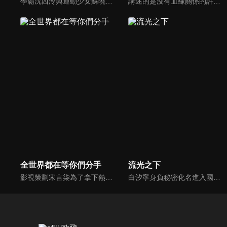
學霸沈西泠與運動少女蘇曉曉意外加入了號稱「幫助學生解決各種困難」的失學社，在一次次校園事件中，兩人情感從互相看不順眼到彼此產生好感逐漸深入，同時也結識了歐美、景溪、費天等許多好朋友。然而就在兩人關係逐漸明朗時，一個巨大的陰謀卻在校園角落裡悄然而生。
講述的是沒有血緣關係的許苒與林予安兄妹，彼此互相扶持共同成長，從青梅竹馬到錯失後再次牽手的愛情故事。
全世界都在等你們分手
流光之下
影視策劃宋言柒為了拿下熱門小說IP改編權，與身患情感障礙的小說作者紀述產生交集，結果卻發現原本走向甜寵的劇情開始崩盤，隨後意外穿越進入自己寫的同人文世界改變劇情，成為同人文世界的愛情保鏢，卻不料她時刻提防的男二竟然是作者紀述。二人因為劇情的走向在現實和同人文兩個世界展開較量...
白汐寧身負秘密化名進入國內珠寶巨頭東辰集團，憑藉非凡的才華和毅力一路打拼逆襲，與林弈在職場博弈的過程中逐漸抽絲剝繭出隱藏多年的真相。