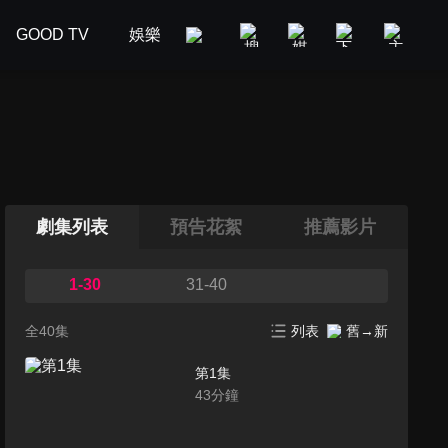
GOOD TV
娛樂
美食旅遊
新聞政論
汽車
劇集列表
預告花絮
推薦影片
1-30
31-40
全40集
列表
舊→新
第1集
43
分鐘