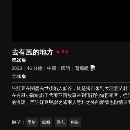
去有風的地方
8.5
第20集
2023
46 分鐘
中國
國語
普遍級
全40集
許紅豆在閨蜜去世後陷入低谷，於是獨自來到大理雲苗村"
在有風小院結識了帶著不同故事來到這裡的短暫租客，從
的溫暖，而許紅豆與謝之遙兩人意料之外的愛情也悄悄展開.
類型
愛情
療癒
勵志
時裝