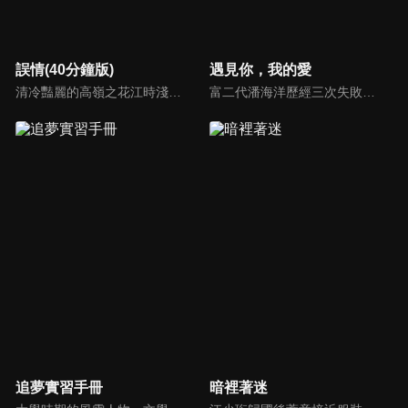
誤情(40分鐘版)
遇見你，我的愛
清冷豔麗的高嶺之花江時淺在遭受霸淩、暴力等一系列事件後，華麗蛻變逆襲歸來，用一場精心策劃強勢開啟自己的復仇之路，最終收穫內心救贖與愛情的故事。
富二代潘海洋歷經三次失敗婚姻，認為金錢阻礙愛情。唯第一任妻子陸雪怡真心待他。好友伊軒勸他隱藏身份。他在酒吧對芭蕾舞演員韓夢瑤一見鍾情。便化身業務經理與她相戀。熱戀中潘海洋決定娶韓夢瑤，卻在婚前發現韓夢瑤三年前曾是自己公司員工，進而揭開伊軒與韓夢瑤為還債設局圖謀他財產的陰謀...
追夢實習手冊
暗裡著迷