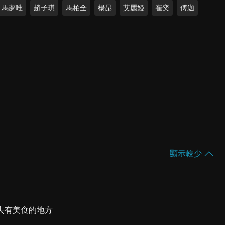
馬夢唯
趙子琪
馬柏全
楊昆
艾麗婭
崔奕
傅迦
顯示較少