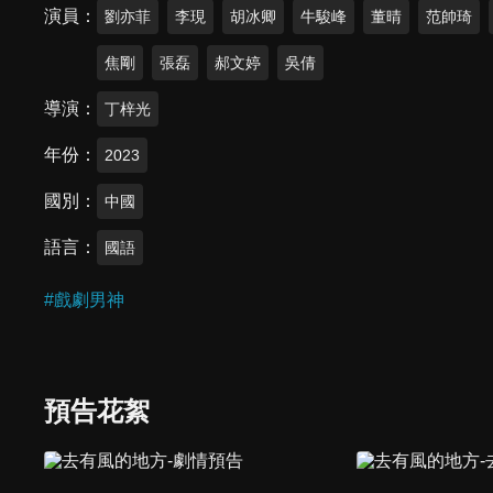
演員
劉亦菲
李現
胡冰卿
牛駿峰
董晴
范帥琦
焦剛
張磊
郝文婷
吳倩
導演
丁梓光
年份
2023
國別
中國
語言
國語
#
戲劇男神
預告花絮