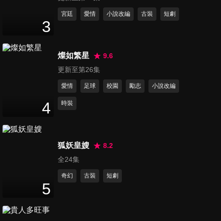
第11集
宮廷
愛情
小說改編
古裝
短劇
3
46
分鐘
燦如繁星
9.6
第12集
更新至第26集
46
分鐘
愛情
足球
校園
勵志
小說改編
4
時裝
第13集
45
分鐘
狐妖皇嫂
8.2
全24集
第14集
47
分鐘
奇幻
古裝
短劇
5
第15集