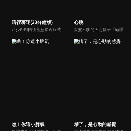
暗裡著迷(30分鐘版)
心跳
江少珩歸國後蓄意接近服裝設計師蘇半夏，直到衛高陽暴露出江少珩接近蘇半夏的真實目的，蘇半夏深覺背叛而與江少珩分手。而已經無法離開蘇半夏的江少珩，用真心再次追回蘇半夏，上演追妻火葬場並重歸於好。之後，兩人查清當年真相，最終衛氏姐弟雙雙落網，一切塵埃落定。
桀驁不馴的天之驕子「顧譯」和看似柔弱乖順的小白花「喬淨」，兩人秘密交往三年，白天是老闆和秘書，晚上是地下情人，但其實顧家早與白家定下娃娃親，喬淨毅然決然在他們訂婚當天離開南城回老家，顧譯以為喬淨提分手只是單純鬧脾氣，於是他用盡各種辦法挽留，殊不知喬淨的接近都是另有目的...
瞧！你這小脾氣
糟了，是心動的感覺