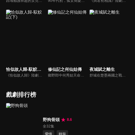
西域都護班超的女兒班淑自小和父母失散，獨自在草原長大。開朗的她對中原詩書半通不通，總是在學堂上鬧笑話，但她別出心裁的改革卻讓學堂氣氛為之一新。在教學過程中，班淑愛上宮學少傅--衛英，正當他們之間感情漸濃的時，班淑的師姐卻意外歸來...
90年代初，孤女簡愛輾轉來到廣州打工，憑藉聰明、善良以及敢打敢拼的鬥志，成長為出色業務經理。後來還成立了自己的外貿公司，依託中國大陸改革開放的成果，不斷蓬勃發展的中國外貿大勢，回鄉創業，創立民族品牌，最終成長為跨國集團老總。而她與方恆之的感情，也在經歷了風雨之後，終成為人生伴侶。
《與君初相識》陸劇線上看。《馭鮫記》上部。東海鮫人長意（任嘉倫）在海上救了遭遇危險的順德仙姬，善良的長意將其送回時，卻反遭暗算囚禁在萬花谷。萬花谷護法兼御靈師紀雲禾（迪麗熱巴）為了自由決定爭取馴服長意的機會，在馴服過程中產生情愫。二人一仙一妖的愛戀，能否衝破束縛？
恰似故人歸-馭鮫記(下)
修仙記之何仙姑傳
夜城賦之離生
《恰似故人歸》陸劇線上看。《馭鮫記》的下部。長意（任嘉倫）將紀雲禾（迪麗熱巴）囚禁在自己身邊。為化解萬花谷與北淵的恩怨，雲禾散盡最後的靈力，用生命救下寒霜發作的所有萬花谷御靈師。仙師與順德仙姬（郭曉婷）為一己私慾，意圖毀滅世間，長意與雲禾共同肩負起責任…
鄉野郎中何秀姑天命加身，捲入魔界靈犀與轉世皇子李如義的千年虐戀。奸臣林青山竊國化妖，引爆長安屍毒與邊疆戰火！秀姑歷經情劫與試煉，在如義捨命擋災後大徹大悟。最終她斬斷紅塵飛升位列仙班，集結八仙歸位，合力鎮壓滅世煞星，演繹一場盪氣迴腸的修仙救世傳奇！
舒城在楚墨兩國之戰中落敗，並成為了墨國五皇女莫茴的魂器。失去自我意識的舒城跟隨姐姐莫茹回到墨國，面對失而復得的妹妹，莫茹欣喜又憂慮。為了保護親人和國家她棄醫從戎，甚至為了保護莫茴不惜被砍掉一條手臂，然而這一切都阻擋不了局勢的動盪不安...
戲劇排行榜
野狗骨頭
8.6
全32集
愛情
時裝