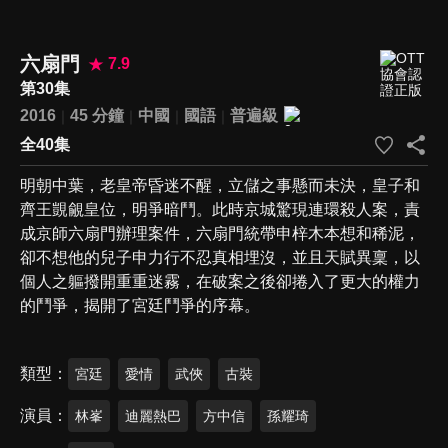
六扇門
7.9
第30集
2016
45 分鐘
中國
國語
普遍級
全40集
明朝中葉，老皇帝昏迷不醒，立儲之事懸而未決，皇子和
齊王覬覦皇位，明爭暗鬥。此時京城驚現連環殺人案，責
成京師六扇門辦理案件，六扇門統帶申梓木本想和稀泥，
卻不想他的兒子申力行不忍真相埋沒，並且天賦異稟，以
個人之軀撥開重重迷霧，在破案之後卻捲入了更大的權力
的鬥爭，揭開了宮廷鬥爭的序幕。
類型
宮廷
愛情
武俠
古裝
演員
林峯
迪麗熱巴
方中信
孫耀琦