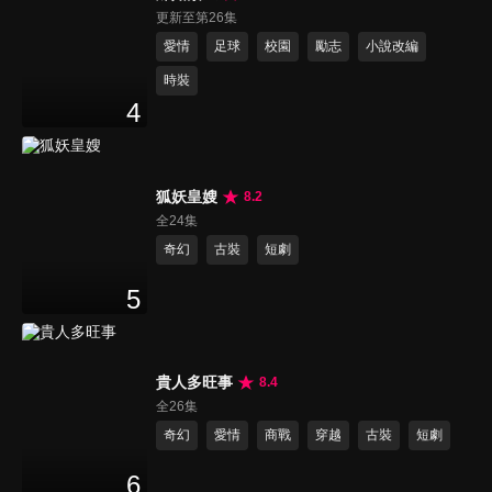
更新至第26集
愛情
足球
校園
勵志
小說改編
時裝
4
狐妖皇嫂
8.2
全24集
奇幻
古裝
短劇
5
貴人多旺事
8.4
全26集
奇幻
愛情
商戰
穿越
古裝
短劇
6