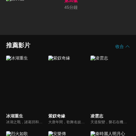
第30集
45
分鐘
推薦影片
收合
冰湖重生
紫釵奇緣
凌雲志
冰湖之戰，諸葛玥和楚喬落入冰湖，楚喬被燕洵所救，得知諸葛玥已死，她尋機刺殺燕洵，為諸葛玥報仇。楚喬在卞唐幾次三番受到一位神秘男子的幫助，她有種似曾相識的感覺，不禁懷疑諸葛玥還活著。燕洵變本加厲，掀起四國紛亂。最終，楚喬能否平定天下並再與諸葛玥重聚？
大唐年間，歌舞名妓霍小玉、風流俠客納蘭東、書香才子李益和巾幗紅顏盧靖瀾為首的風騷人物，彼此錯綜複雜的命運與感情糾葛。一場指腹為婚的誤會，造成浪漫卻無果的錯點鴛鴦，他們在階級差異與強權壓迫中勇於追求真愛，在宮廷權謀與世俗現實的拉扯中身不由己地被推向命運的叉路...
天道裂變，磐石在機緣巧合下幻化成妖，與金絲雀成為摯友，歷經千辛萬苦終於拜瑤光洞解空祖師為師，更幸得同門弟子風鈴照顧。磐石和孤傲高冷的楊嵐引為知己，共同建設祁來山。天界以北宸元帥為首的天兵對萬妖趕盡殺絕，妖界奮起反抗，而這一切其實是由鴻蒙心魔入侵後的無極聖尊暗中操縱...