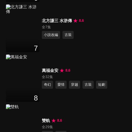
北方謙三 水滸傳
8.6
全7集
小說改編
古裝
7
萬福金安
8.6
全32集
奇幻
愛情
穿越
古裝
短劇
8
雙軌
8.6
全29集