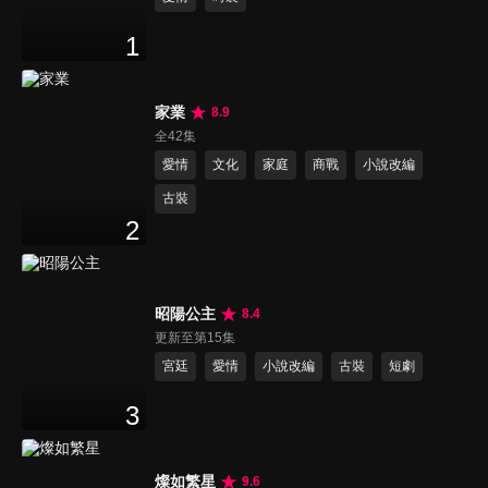
1
家業
8.9
全42集
愛情
文化
家庭
商戰
小說改編
古裝
2
昭陽公主
8.4
更新至第15集
宮廷
愛情
小說改編
古裝
短劇
3
燦如繁星
9.6