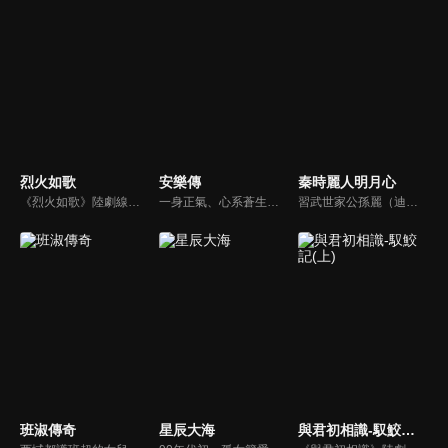
烈火如歌
安樂傳
秦時麗人明月心
《烈火如歌》陸劇線上看。講述烈火山莊的繼承人烈如歌（迪麗熱巴），與在她生命中的三個男人：風華絕代的銀雪（周渝民）、幽藍孤傲的戰楓（張彬彬）、寧靜溫柔的玉自寒，因十九年前江湖上的塵封往事而一同捲入恩怨漩渦，展開一段愛恨燃情，驚心動魄，糾結虐心的奇戀故事。
一身正氣、心系蒼生的帝梓元（迪麗熱巴），因家族突遭變故流落民間。她取名任安樂，決定盡自己所能來安置因戰爭受難的黎民百姓，同時她也在京中調查家族被滅的真相。同時她也被太子韓燁（龔俊）賞識，成為其幕僚，而韓燁也幫助任安樂查明瞭當年之事。
習武世家公孫麗（迪麗熱巴）自小跟隨爺爺習武，偶遇少年嬴政（張彬彬）遭人欺負將其救下，嬴政感念在心。戰國紛亂，公孫麗與二師兄相戀並懷孕，戰亂逃難中二師兄中毒受傷。為換解藥，公孫麗嫁給嬴政成為麗姬，嬴政謊稱孩子是自己的，麗姬深受感動，並愛上了他。但此時大師兄潛入宮中，一場風波將來到。
班淑傳奇
星辰大海
與君初相識-馭鮫記(上)