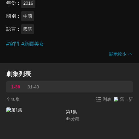
年份
2016
國別
中國
語言
國語
#
宮鬥
#
新疆美女
顯示較少
劇集列表
1-30
31-40
全40集
列表
舊→新
第1集
45
分鐘