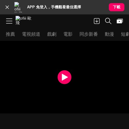
APP 免登入，手機觀看最佳選擇
下載
推薦
電視頻道
戲劇
電影
同步新番
動漫
短