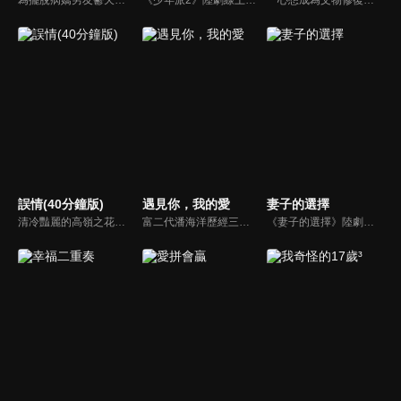
誤情(40分鐘版)
遇見你，我的愛
妻子的選擇
清冷豔麗的高嶺之花江時淺在遭受霸淩、暴力等一系列事件後，華麗蛻變逆襲歸來，用一場精心策劃強勢開啟自己的復仇之路，最終收穫內心救贖與愛情的故事。
富二代潘海洋歷經三次失敗婚姻，認為金錢阻礙愛情。唯第一任妻子陸雪怡真心待他。好友伊軒勸他隱藏身份。他在酒吧對芭蕾舞演員韓夢瑤一見鍾情。便化身業務經理與她相戀。熱戀中潘海洋決定娶韓夢瑤，卻在婚前發現韓夢瑤三年前曾是自己公司員工，進而揭開伊軒與韓夢瑤為還債設局圖謀他財產的陰謀...
《妻子的選擇》陸劇線上看。家庭主婦方糖在發現丈夫高家為疑似背叛後，隨之剝繭抽絲般一步步揭開自己婚姻糖衣下的真相，從陷入懷疑到直面真相，再到自我救贖涅槃重生的女性勵志成長故事 。