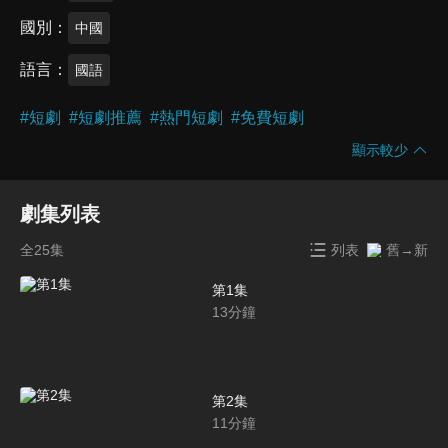
國別
中國
語言
國語
#
短劇
#
短劇推薦
#
熱門短劇
#
免費短劇
顯示較少
劇集列表
全25集
列表
舊→新
第1集
13
分鐘
第2集
11
分鐘