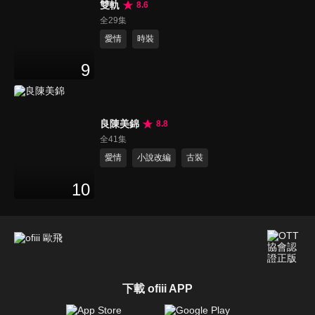
雙軌
8.6
全29集
愛情
時裝
9
良陳美錦
8.8
全41集
愛情
小說改編
古裝
10
下載 ofiii APP