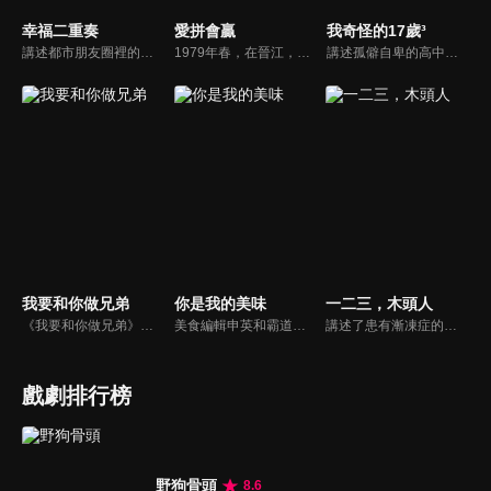
幸福二重奏
愛拼會贏
我奇怪的17歲³
講述都市朋友圈裡的好女好男們，在生活與職場的人際關係中經受重重磨練，解鎖夫妻與朋友之間最自洽的相處之道，尋找幸福真諦的故事。
1979年春，在晉江，高進陽和葉守禮兩個將近不惑之年的好兄弟，正在就如何致富、如何擺脱貧窮的問題爭論得面紅耳赤，高進陽夫婦用一條小漁船，開始了他們商業經貿的創業生涯。熱愛土地的葉守禮始終根植農業種植生產的領域，通過傳統與科技相結合，也走出了一條特色農業致富之路...
講述孤僻自卑的高中女生安靜，透過小說創作療癒自己。小說中三個性格不同的女主角和小夥伴們的故事也投射了安靜自己的成長過程。完成小說後的安靜，接納了人生的不完美，沒有遺憾地告別了自己的十七歲。
我要和你做兄弟
你是我的美味
一二三，木頭人
《我要和你做兄弟》陸劇線上看。叛逆少年高陽（辛雲來）和寡言學霸葉曉文（陳宥維）機緣巧合下成為「養成系兄弟」，從而展開了一段雞飛狗跳的溫暖治愈故事。
美食編輯申英和霸道上司鄭道並肩作戰，在職場中越挫越勇，最終愛情事業雙豐收，温情小奶狗于思成和雜誌攝影師同為職場打工人，也一起在吃瓜和磕糖中共同成長。
講述了患有漸凍症的天才鋼琴少女許多橙在過氣歌手江楠的幫助下，勇敢面對疾病，用音樂治癒彼此，最終收穫愛情的故事。許多橙出生于普通工薪家庭，在鋼琴上有著獨特的領悟力，音樂學院畢業在即的她，卻被突如其來的疾病——（ALS）“漸凍症”打亂人生軌跡...
戲劇排行榜
野狗骨頭
8.6