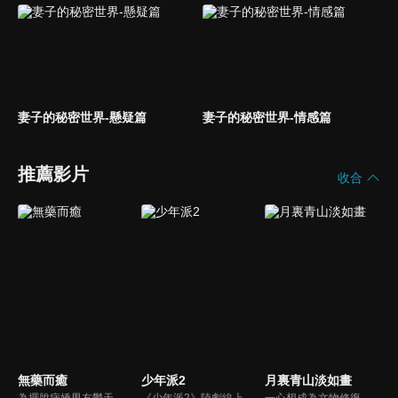
妻子的秘密世界-懸疑篇
妻子的秘密世界-情感篇
推薦影片
收合
無藥而癒
少年派2
月裏青山淡如畫
為擺脫病嬌男友鬱天冬的掌控，南星砍掉了他的手指。兩年後，自以為成功逃離了鬱天冬魔爪的南星，卻在新婚當天發現他“死而復生“。搶婚、囚禁、抵死糾纏，鬱天冬瘋狂的愛，讓南星婚姻破碎事業受創。可就在南星成功逃離時，卻發現自己對鬱天冬早已越陷越深愛情故事
《少年派2》陸劇線上看。大學畢業在即，四位昔日同窗好友林妙妙、錢三一、鄧小琪、江天昊與家庭雖各有困擾，但依舊努力前行的故事。
一心想成為文物修復師的秋媛，陰差陽錯地闖入修復“神手”秦致遠的世界，拜其為師，就此開啓了師徒二人相愛相殺、相互治癒的逗趣生活。