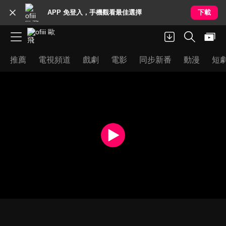
APP 免登入，手機觀看最佳選擇
下載
推薦
電視頻道
戲劇
電影
同步新番
動漫
短