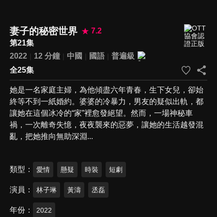
妻子的秘密世界
7.2
第21集
2022
12 分鐘
中國
國語
普遍級
全25集
她是一名家庭主婦，為他傾盡六年青春，生下女兒，卻始
終等不到一紙婚約。婆婆的冷暴力，男友的疑似出軌，都
讓她在這個冰冷的“家”裡愈發絕望。然而，一場神秘車
禍，一次離奇失憶，夜夜襲來的惡夢，讓她的生活越發混
亂，把她推向無助深淵...
類型
愛情
懸疑
時裝
短劇
演員
林子琳
黃濤
丞磊
年份
2022