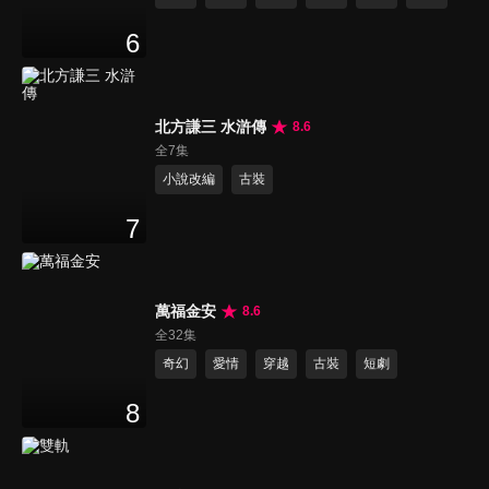
6
北方謙三 水滸傳
8.6
全7集
小說改編
古裝
7
萬福金安
8.6
全32集
奇幻
愛情
穿越
古裝
短劇
8