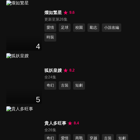
燦如繁星
9.6
更新至第26集
愛情
足球
校園
勵志
小說改編
時裝
4
狐妖皇嫂
8.2
全24集
奇幻
古裝
短劇
5
貴人多旺事
8.4
全26集
奇幻
愛情
商戰
穿越
古裝
短劇