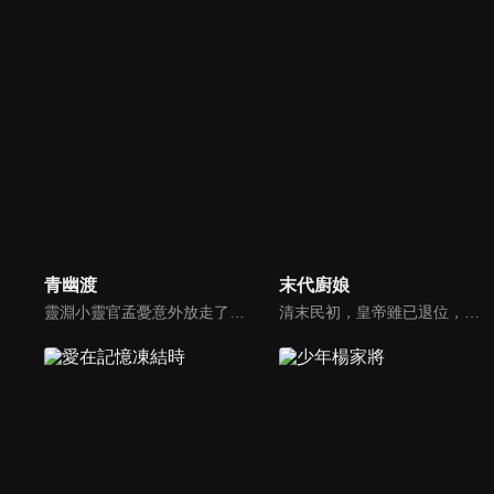
青幽渡
末代廚娘
靈淵小靈官孟憂意外放走了沒喝忘憂湯的李不歸，讓靈淵及姥姥陷入了困境。為彌補過失以及挽救姥姥的生命，孟憂主動請纓去到青川完成灌湯的任務。手不能提、 肩不能抗的孟憂來到青川，發現李不歸已是青川第⼀殺手，武功奇高。為了完成任務，孟憂開始了⼀段撒潑打滾，胡攪蠻纏的灌湯之路。
清末民初，皇帝雖已退位，但紫禁城內仍是君君臣臣的小朝廷。民女容兒陰差陽錯成為宮女後，與侍衞李琪結下淵源。容兒出於對廚藝的悟性頗受壽喜姑姑賞識，壽喜收容兒為徒授其廚技。太監孫立仁誣陷壽喜盜竊宮內珍寶，容兒不甘師傅冤死，與李琪並肩查案。