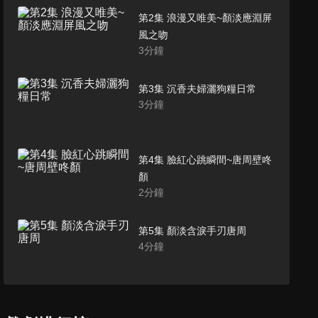
第2集 浪漫又唯美~顏淡應淵屏
風之吻
3
分鐘
第3集 沉香夫婦灑狗糧日常
3
分鐘
第4集 臉紅心跳瞬間~唐周壁咚
顏
2
分鐘
第5集 顏淡含淚手刃唐周
4
分鐘
第6集 應淵酒後吐真言：別放