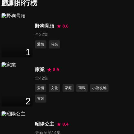
下我
戲劇排行榜
2
分鐘
第7集 苦勸姊妹遠離渣男反被
野狗骨頭
8.6
罵？！
全32集
5
分鐘
愛情
時裝
1
第8集 如何撩純情男？用這招
就對了！
2
分鐘
家業
8.9
全42集
第9集 陸安然危在旦夕！死前
愛情
文化
家庭
商戰
小說改編
揭開她的真面目
4
分鐘
2
古裝
第10集 陸安然重生歸來，霸氣
反擊！
昭陽公主
8.4
3
分鐘
更新至第14集