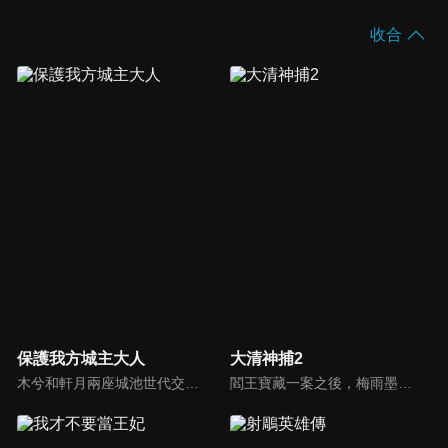
收合
保護我方城主大人
大清神捕2
木兮和軒月兩座城池世代交惡，試圖吞併彼此。木兮城老城主只得一女葉昭南。老城主便秘密隱藏了女兒的性別，從小命昭南女扮男裝，即便繼承了城主，也始終以男兒身示人。一次意外，葉昭南墜崖，陰差陽錯，遇到了軒月城城主柳軒冥，從此開啟了一段奇妙的命運。
閻王寶藏一案之後，梅雨墨繼承帝位，白雪晴逃離了京城。幾年過去，陽城爆發瘟疫，蔓延至京城，梅雨墨帶上佟安出宮微服私訪，二人身陷黑店之際，被一日本女孩晴明所救。另一邊，白雪晴同秦三川進京調查瘟疫的原因。機緣巧合之下，白雪晴與梅雨墨匆匆相遇...