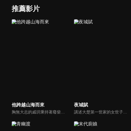
推薦影片
他跨越山海而來
夜城賦
胸無大志的戚玥秉持著廢柴精神虛度光陰。不曾想某日從天而降一個25歲的兒子—戚爍，他來自未來並預告戚玥將因自己的“作死能力”而導致婚姻不幸、人生慘敗。為了避免一切重演，戚爍穿越回來幫她改寫命運。在兒子制定的廢柴老媽改造計劃下，戚玥與未來老公陸曉考上同一所大學，開啟戚玥的追夫之路。
講述大楚第一世家的女世子舒城為隱藏自己不得不故作紈絝，本想力捧容貌絕世的沈夜為當世花魁，卻發現沈夜似乎有著多重身份，敵友難辨。身份的對立讓他們不得不成為最親密的敵人。