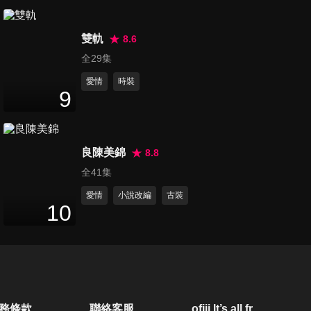
第20集 趙露思慘遭恐怖情人糾
雙軌
纏！
8.6
2
分鐘
全29集
愛情
時裝
第21集 驚悚！啃老學霸竟在家
9
中埋屍
4
分鐘
良陳美錦
8.8
第22集 彪悍娘子逼脫衣，夫秒
全41集
想歪...
1
分鐘
愛情
小說改編
古裝
10
第23集 敢對漂亮姑娘耍寶？老
婆當場教訓！
3
分鐘
第24集 小郎君惹上虎妹，被迫
務條款
聯絡客服
ofiii lt’s all free