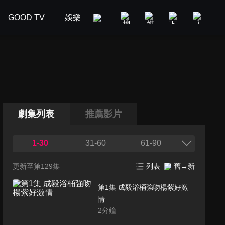
GOOD TV
娛樂
美食旅遊
新聞政論
汽車
劇集列表
推薦影片
1-30
31-60
61-90
更新至第129集
列表
舊→新
第1集 成毅浴桶強吻楊紫好激
情
2
分鐘