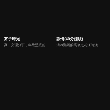
芥子時光
誤情(40分鐘版)
高二文理分班，年級墊底的蘭靖灰和年級第一的凌冬成了同桌，蘭父告訴蘭靖灰，凌冬是他的二表舅。處處不對盤的兩個人都想盡快擺脱對方。但事與願違，在蘭父和班主任要求下，凌冬不得不開始實施改造外甥計劃。而班級小透明肖小畫也無端被牽扯進來...
清冷豔麗的高嶺之花江時淺在遭受霸淩、暴力等一系列事件後，華麗蛻變逆襲歸來，用一場精心策劃強勢開啟自己的復仇之路，最終收穫內心救贖與愛情的故事。