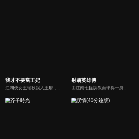
我才不要當王妃
射鵰英雄傳
江湖俠女王瑞秋誤入王府，替換新娘，攪亂了腹黑王爺的新婚和潛心設計的捉賊大計。跑路不成的王瑞秋只能頂着王妃的身份配合王爺演出，兩人鬥智鬥勇最終日久生情，攜手共破陰謀詭計。
由江南七怪調教而學得一身武藝的郭靖（胡歌），得蒙古大汗成吉思汗賞識封為「金刀駙馬」。郭靖承母命下江南追尋殺父仇人，並往嘉興赴約比武，途中偶遇偽裝成乞丐的桃花島島主東邪的女兒黃蓉（林依晨），從此結下不解之緣，兩人一見傾心，雙雙結伴闖蕩江湖…