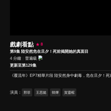
戲劇看點
8
第9集 陸安然危在旦夕！死前揭開她的真面目
4 分鐘
普遍級
更新至第129集
《覆流年》EP7精華片段 陸安然身中劇毒，危在旦夕！
演員
邢菲
王思懿
韓燁
賀靈榣