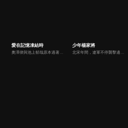
愛在記憶凍結時
少年楊家將
奧澤律與池上郁哉原本過著幸福同居生活，但是律的自由奔放讓郁哉總被牽著鼻子走，兩人的關係漸漸出現裂痕。一場意外讓律不幸喪失對郁哉的記憶，郁哉藉機想重建兩人關係而隱瞞曾交往的事。然而律為了找回記憶，要求郁哉帶他重溫過去的足跡，苦甜交織的往事也漸漸浮現，這對昔日戀人還有機會再次相愛嗎？
北宋年間，遼軍不停襲擊邊境，百姓生活困苦。宋太宗為救大宋，派出鐵將軍楊業堅守雁門關，在楊業與其七子合力之下，宋軍終於痛擊遼軍，一時間楊家聲名大噪，成為眾人的英雄，但樹大招風，楊家的顯赫，引起了朝廷庸臣的妒忌…