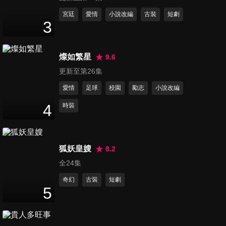
第11集 妹妹怨恨姐姐多年，竟
宮廷
愛情
小說改編
古裝
短劇
3
對她下狠手！
5
分鐘
燦如繁星
9.6
第12集 穆川狠下心拔劍刺向安
更新至第26集
然
4
分鐘
愛情
足球
校園
勵志
小說改編
4
時裝
第13集 二次重生，陸安然愛人
依舊死於非命...
4
分鐘
狐妖皇嫂
8.2
全24集
第14集 史上最難抉擇！這實在
太虐了...
奇幻
古裝
短劇
5
4
分鐘
第15集 無賴病患家屬逼退錢！