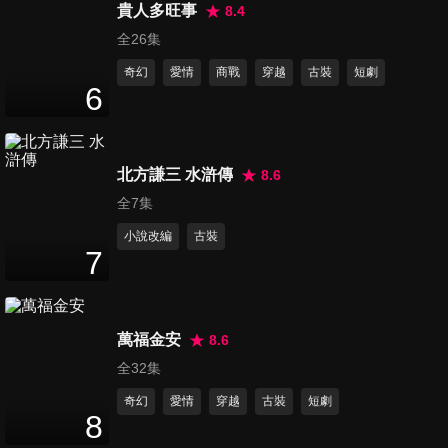
白朮一招制服
貴人多旺事
8.4
4
分鐘
全26集
奇幻
愛情
商戰
穿越
古裝
短劇
第16集 肖硯行醫遇挫，自責沒
6
有盡全力救治
5
分鐘
北方謙三 水滸傳
8.6
第17集 遇到長相相似的人只能
全7集
活一個！
4
分鐘
小說改編
古裝
7
第18集 亦菲獨自涉險接近變態
殺人魔！
3
分鐘
萬福金安
8.6
全32集
第19集 上廁所沒衛生紙！大明
奇幻
愛情
穿越
古裝
短劇
星尷尬了...
8
3
分鐘