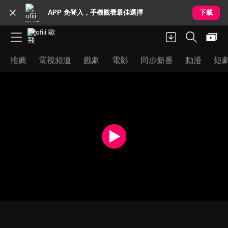
APP 免登入，手機觀看最佳選擇
下載
推薦
電視頻道
戲劇
電影
同步新番
動漫
短