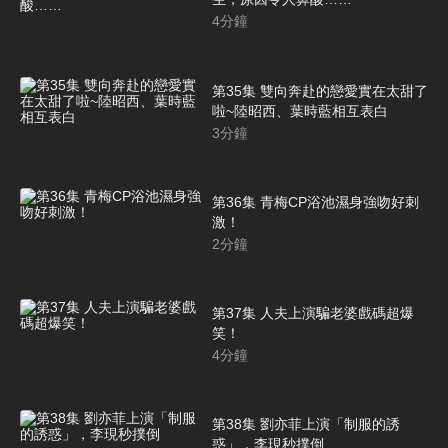
4
分鐘
第35集 雙向奔赴的戀愛實在太甜了
啦~陸昭西、葉時藍相互表白
3
分鐘
第36集 青梅CP浴池濕身強吻好刺
激！
2
分鐘
第37集 人夫上演騙老婆戲碼超爆
笑！
4
分鐘
第38集 劉亦菲上演「制服的誘
惑」，李現秒撲倒