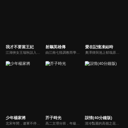
我才不要當王妃
射鵰英雄傳
愛在記憶凍結時
江湖俠女王瑞秋誤入王府，替換新娘，攪亂了腹黑王爺的新婚和潛心設計的捉賊大計。跑路不成的王瑞秋只能頂着王妃的身份配合王爺演出，兩人鬥智鬥勇最終日久生情，攜手共破陰謀詭計。
由江南七怪調教而學得一身武藝的郭靖（胡歌），得蒙古大汗成吉思汗賞識封為「金刀駙馬」。郭靖承母命下江南追尋殺父仇人，並往嘉興赴約比武，途中偶遇偽裝成乞丐的桃花島島主東邪的女兒黃蓉（林依晨），從此結下不解之緣，兩人一見傾心，雙雙結伴闖蕩江湖…
奧澤律與池上郁哉原本過著幸福同居生活，但是律的自由奔放讓郁哉總被牽著鼻子走，兩人的關係漸漸出現裂痕。一場意外讓律不幸喪失對郁哉的記憶，郁哉藉機想重建兩人關係而隱瞞曾交往的事。然而律為了找回記憶，要求郁哉帶他重溫過去的足跡，苦甜交織的往事也漸漸浮現，這對昔日戀人還有機會再次相愛嗎？
少年楊家將
芥子時光
誤情(40分鐘版)
北宋年間，遼軍不停襲擊邊境，百姓生活困苦。宋太宗為救大宋，派出鐵將軍楊業堅守雁門關，在楊業與其七子合力之下，宋軍終於痛擊遼軍，一時間楊家聲名大噪，成為眾人的英雄，但樹大招風，楊家的顯赫，引起了朝廷庸臣的妒忌…
高二文理分班，年級墊底的蘭靖灰和年級第一的凌冬成了同桌，蘭父告訴蘭靖灰，凌冬是他的二表舅。處處不對盤的兩個人都想盡快擺脱對方。但事與願違，在蘭父和班主任要求下，凌冬不得不開始實施改造外甥計劃。而班級小透明肖小畫也無端被牽扯進來...
清冷豔麗的高嶺之花江時淺在遭受霸淩、暴力等一系列事件後，華麗蛻變逆襲歸來，用一場精心策劃強勢開啟自己的復仇之路，最終收穫內心救贖與愛情的故事。