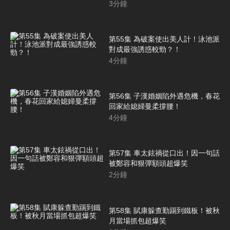
3
分鐘
第55集 為破案使出美人計！泳池派
對成最強誘惑較勁？！
4
分鐘
第56集 子漢婚姻陷外遇危機，春花
回家給媳婦曼柔撐腰！
4
分鐘
第57集 車太鉉禍從口出！因一句話
被鄭容和狠彈額頭超爆笑
2
分鐘
第58集 賦康躲查勤踢到鐵板！被秋
月當場抓包超爆笑