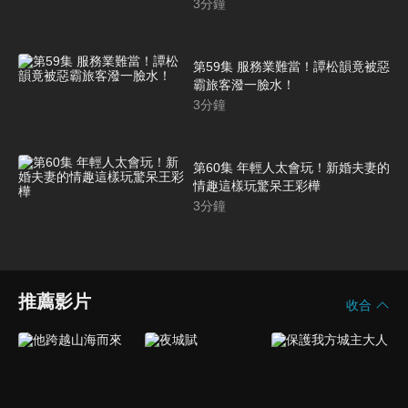
3
分鐘
第59集 服務業難當！譚松韻竟被惡
霸旅客潑一臉水！
3
分鐘
第60集 年輕人太會玩！新婚夫妻的
情趣這樣玩驚呆王彩樺
3
分鐘
推薦影片
收合