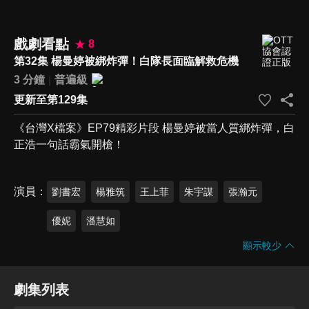
戲劇看點
8
第32集 楊曼婷被綁炸彈！白隊長面臨解救危機
3 分鐘
普遍級
更新至第129集
《台灣X檔案》EP79精彩片段 楊曼婷被當人質綁炸彈，白
正浩一句話霸氣開槍！
演員
劉書宏
楊雅筑
王上菲
朱宇謀
張瀚元
優妮
潘慧如
顯示較少
劇集列表