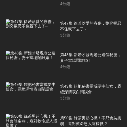
4
分鐘
第47集 徐若晗愛的療傷，劉奕暢忍
不住親下去了~
3
分鐘
第48集 新婚才發現老公這個秘密，
妻子當場鬧離婚！
4
分鐘
第49集 錯把秘書當成夢中仙女，霸
總深情表白鬧誤會
3
分鐘
第50集 綠茶男超心機！不只會裝柔
弱，還對救命恩人這樣做？