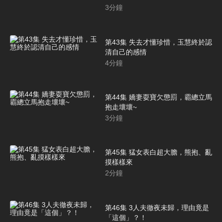
3
分鐘
第43集 失去才懂珍惜，玉慧終於認
清自己的感情
4
分鐘
第44集 嬌妻耍寶欠懲罰，霸總立馬
抱走壞壞~
3
分鐘
第45集 猛女表白超大膽，熊抱、亂
摸樣樣來
2
分鐘
第46集 3人夫徹夜未歸，理由竟是
「這個」？！