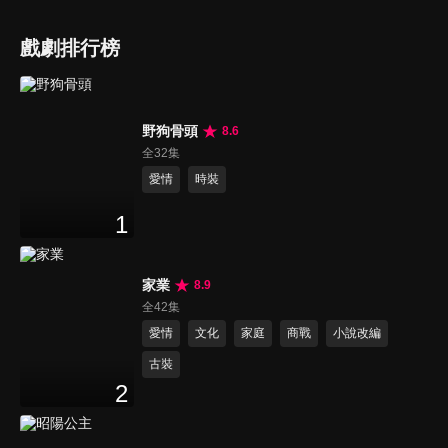
戲劇排行榜
野狗骨頭
8.6
全32集
愛情
時裝
1
家業
8.9
全42集
愛情
文化
家庭
商戰
小說改編
古裝
2