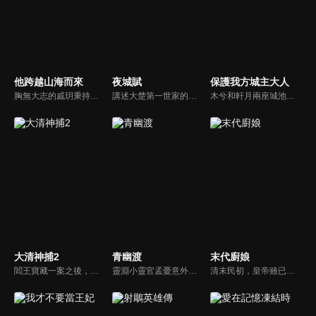
他跨越山海而來
夜城賦
保護我方城主大人
胸無大志的戚玥秉持著廢柴精神虛度光陰。不曾想某日從天而降一個25歲的兒子—戚爍，他來自未來並預告戚玥將因自己的“作死能力”而導致婚姻不幸、人生慘敗。為了避免一切重演，戚爍穿越回來幫她改寫命運。在兒子制定的廢柴老媽改造計劃下，戚玥與未來老公陸曉考上同一所大學，開啟戚玥的追夫之路。
講述大楚第一世家的女世子舒城為隱藏自己不得不故作紈絝，本想力捧容貌絕世的沈夜為當世花魁，卻發現沈夜似乎有著多重身份，敵友難辨。身份的對立讓他們不得不成為最親密的敵人。
木兮和軒月兩座城池世代交惡，試圖吞併彼此。木兮城老城主只得一女葉昭南。老城主便秘密隱藏了女兒的性別，從小命昭南女扮男裝，即便繼承了城主，也始終以男兒身示人。一次意外，葉昭南墜崖，陰差陽錯，遇到了軒月城城主柳軒冥，從此開啟了一段奇妙的命運。
大清神捕2
青幽渡
末代廚娘
閻王寶藏一案之後，梅雨墨繼承帝位，白雪晴逃離了京城。幾年過去，陽城爆發瘟疫，蔓延至京城，梅雨墨帶上佟安出宮微服私訪，二人身陷黑店之際，被一日本女孩晴明所救。另一邊，白雪晴同秦三川進京調查瘟疫的原因。機緣巧合之下，白雪晴與梅雨墨匆匆相遇...
靈淵小靈官孟憂意外放走了沒喝忘憂湯的李不歸，讓靈淵及姥姥陷入了困境。為彌補過失以及挽救姥姥的生命，孟憂主動請纓去到青川完成灌湯的任務。手不能提、 肩不能抗的孟憂來到青川，發現李不歸已是青川第⼀殺手，武功奇高。為了完成任務，孟憂開始了⼀段撒潑打滾，胡攪蠻纏的灌湯之路。
清末民初，皇帝雖已退位，但紫禁城內仍是君君臣臣的小朝廷。民女容兒陰差陽錯成為宮女後，與侍衞李琪結下淵源。容兒出於對廚藝的悟性頗受壽喜姑姑賞識，壽喜收容兒為徒授其廚技。太監孫立仁誣陷壽喜盜竊宮內珍寶，容兒不甘師傅冤死，與李琪並肩查案。