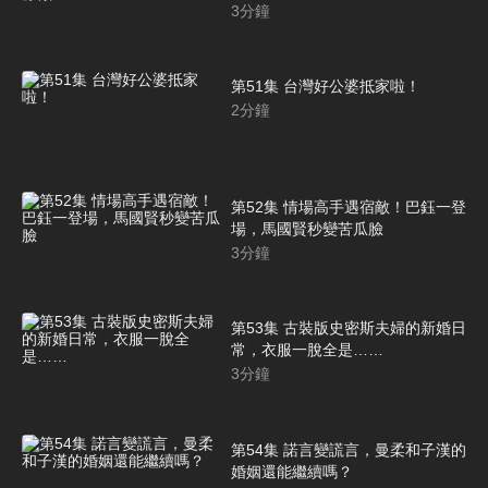
3
分鐘
第51集 台灣好公婆抵家啦！
2
分鐘
第52集 情場高手遇宿敵！巴鈺一登
場，馬國賢秒變苦瓜臉
3
分鐘
第53集 古裝版史密斯夫婦的新婚日
常，衣服一脫全是……
3
分鐘
第54集 諾言變謊言，曼柔和子漢的
婚姻還能繼續嗎？