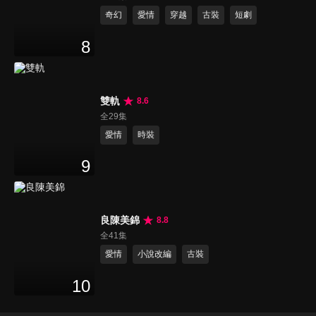
奇幻
愛情
穿越
古裝
短劇
8
雙軌
8.6
全29集
愛情
時裝
9
良陳美錦
8.8
全41集
愛情
小說改編
古裝
10