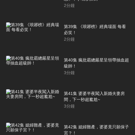
2
分鐘
第39集 《琅琊榜》經典場面 每看
必笑！
2
分鐘
第40集 瘋批霸總嚴星呈領帶抽血超
級帥！
3
分鐘
第41集 婆婆半夜闖入新婚夫妻房
間，下一秒超尷尬~
3
分鐘
第42集 媳婦難產，婆婆竟只願保子
宮？！