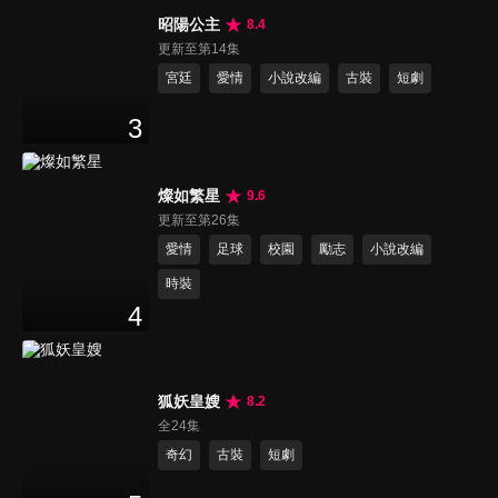
昭陽公主
8.4
更新至第14集
宮廷
愛情
小說改編
古裝
短劇
3
燦如繁星
9.6
更新至第26集
愛情
足球
校園
勵志
小說改編
時裝
4
狐妖皇嫂
8.2
全24集
奇幻
古裝
短劇