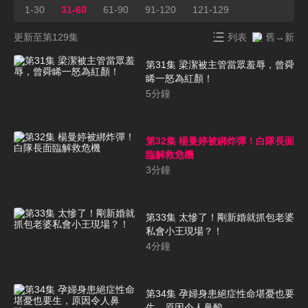
1-30
31-60
61-90
91-120
121-129
更新至第129集
列表
舊→新
第31集 梁潔被主管當眾羞辱，曾舜
睎一怒為紅顏！
5
分鐘
第32集 楊曼婷被綁炸彈！白隊長面
臨解救危機
3
分鐘
第33集 太慘了！剛新婚就抓包老婆
私會小王現場？！
4
分鐘
第34集 孕婦身患絕症性命堪憂也要
生，原因令人鼻酸……