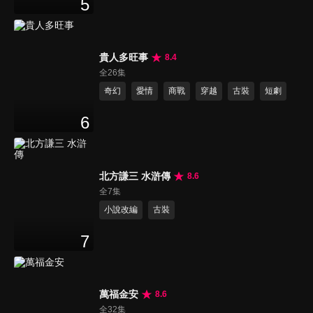
5
貴人多旺事
8.4
全26集
奇幻
愛情
商戰
穿越
古裝
短劇
6
北方謙三 水滸傳
8.6
全7集
小說改編
古裝
7
萬福金安
8.6
全32集