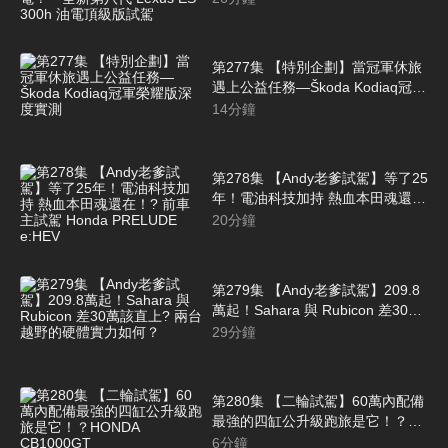
ES 300h 油電頂級版試駕
第277集 【特別企劃】當冠軍休旅
遇上公益任務—Škoda Kodiaq冠軍
榮耀版深度實測
14
分鐘
第278集 【Andy老爹試駕】等了25
年！電油科技加持 熱血本田魂還
在！? 前車主試駕 Honda
20
分鐘
PRELUDE e:HEV
第279集 【Andy老爹試駕】209.8
萬起！Sahara 與 Rubicon 差30萬
該直上? 兩台越野的硬體實力如
29
分鐘
何？
第280集 【二輪試駕】60萬內配備
最強的四缸公升級跑旅是它！？
HONDA CB1000GT
6
分鐘