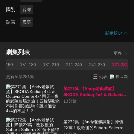
國別
台灣
語言
國語
顯示較少
劇集列表
更多
21-150
151-180
181-210
211-240
241-270
271-281
更新至第281集
列表
舊→新
第271集 【Andy老爹試駕】
SKODA Kodiaq 4x4 & Octavia
Combi 4x4兩天一夜的武陵農場之
13
分鐘
旅！四輪驅動的不同你都知道嗎？
誰才適合4x4的車型！？
第272集 【Andy老爹試駕】降價
2X萬！改款後的Subaru Solterra
XT值不值得入手！？露營 輕度越