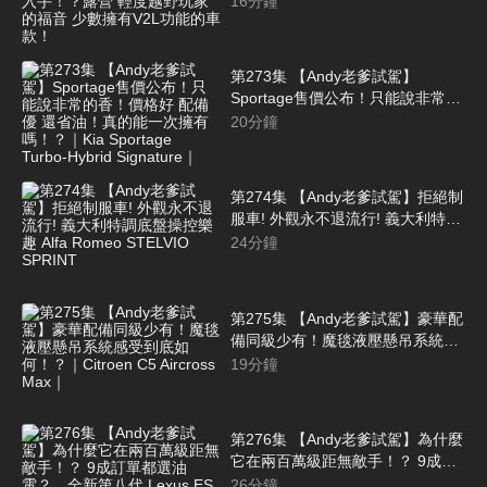
16
分鐘
野玩家的福音 少數擁有V2L功能的
車款！
第273集 【Andy老爹試駕】
Sportage售價公布！只能說非常的
香！價格好 配備優 還省油！真的
20
分鐘
能一次擁有嗎！？｜Kia Sportage
Turbo-Hybrid Signature｜
第274集 【Andy老爹試駕】拒絕制
服車! 外觀永不退流行! 義大利特調
底盤操控樂趣 Alfa Romeo
24
分鐘
STELVIO SPRINT
第275集 【Andy老爹試駕】豪華配
備同級少有！魔毯液壓懸吊系統感
受到底如何！？｜Citroen C5
19
分鐘
Aircross Max｜
第276集 【Andy老爹試駕】為什麼
它在兩百萬級距無敵手！？ 9成訂
單都選油電？ 全新第八代 Lexus
26
分鐘