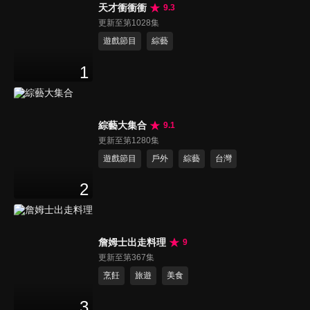
天才衝衝衝
9.3
更新至第1028集
遊戲節目
綜藝
1
綜藝大集合
9.1
更新至第1280集
遊戲節目
戶外
綜藝
台灣
2
詹姆士出走料理
9
更新至第367集
烹飪
旅遊
美食
3