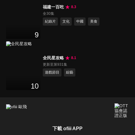
福建一百吃
8.3
全30集
紀錄片
文化
中國
美食
9
全民星攻略
8.1
更新至第931集
遊戲節目
綜藝
10
下載 ofiii APP