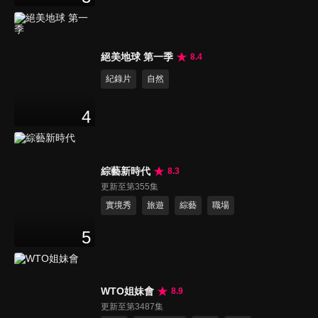
絕美地球 第一季
8.4
紀錄片
自然
4
綜藝新時代
8.3
更新至第355集
實境秀
旅遊
綜藝
職場
5
WTO姐妹會
8.9
更新至第3487集