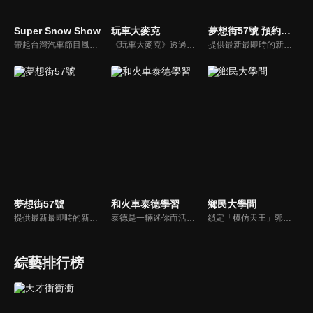
Super Snow Show
玩車大麥克
夢想街57號 預約你的夢想
帶起台灣汽車節目風潮，前TVBS《地球黃金線》與東森《夢想街57號》主持人，「車界女神」廖盈婷，自製談話性節目《Super Snow Show》，持續以熱情和風趣的主持風格，打造出高人氣試車頻道，介紹車與生活。
《玩車大麥克》透過輕鬆、愉快的方式，把汽車、親子、旅遊與美食等相關資訊傳達給網友們。玩樂生活、輕鬆懂車！
提供最新最即時的新車資訊、邀請汽車達人分享試車報告，同時幫觀眾做最仔細的車款集評！還有專家分享最實用、最省錢的愛車維修撇步，甚至將難得一見的限量車、改裝車直接搬到棚內，將更專業、更豐富、更多元化的內容呈現給觀眾。
夢想街57號
和火車泰德學習
鄉民大學問
提供最新最即時的新車資訊、邀請汽車達人分享試車報告，同時幫觀眾做最仔細的車款集評。還有專家分享最實用、最省錢的愛車維修撇步，甚至將難得一見的限量車、改裝車直接搬到棚內，將更專業、更豐富、更多元化的內容呈現給觀眾。
泰德是一輛迷你而活潑的火車。 它總是在嘗試新的冒險，並盡可能通過他玩的遊戲學到東西。 在他的冒險中，泰德學習了形狀、顏色和數位。 小朋友們快來和泰德一起快樂地學習吧！
鎖定「模仿天王」郭子乾，還有高顏值學霸大學生辛辣提問唷！全新優質節目都在NOWnews《鄉民大學問》！
綜藝排行榜