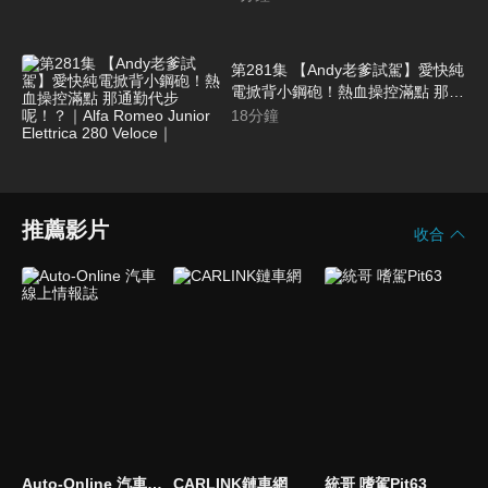
第281集 【Andy老爹試駕】愛快純
電掀背小鋼砲！熱血操控滿點 那通
勤代步呢！？｜Alfa Romeo Junior
18
分鐘
Elettrica 280 Veloce｜
推薦影片
收合
Auto-Online 汽車線上情報誌
CARLINK鏈車網
統哥 嗜駕Pit63