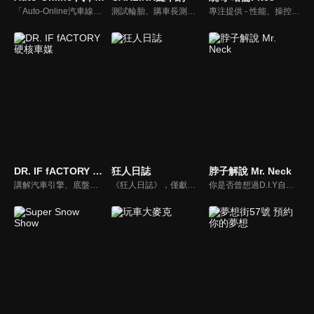
「Auto-Online汽車線上情報誌」成立於1999年，是一個將網路平台、平面雜誌與影音頻道結合的專業汽車媒體。影音內容：汽車試駕、重機試駕、車壇快訊、老車單元以及集體評比，我們致力呈現最真實的試駕體驗。
測試輪胎、購車長測、交通法規、海外試駕，不只是試車，CARLINK將帶給你更全方位的內容！
專注提供 - 性能、操控、改裝、樂趣、實用 的汽車頻道。
DR. IF fACTORY 硬核車媒
狂人日誌
脖子解說 Mr. Neck
講解汽車引擎、底盤的硬知識、黑科技，「 實事求是、看到什麼講什麼 」是 「DR.IF fACTORY 硬核車媒」 的精神。
《狂人日誌》，僅獻給所有試著在這個數位化年代，惦記著、堅持著那份對純粹機械無止盡熱愛的熱血車狂們。
你是否曾想過D.I.Y自己的愛車卻尋求不到協助？你是否考慮特定車款卻不知風評如何？你是否想跟廣大的車友們交流、交心、交朋友？分享「說車、玩車、聊車」的大小事！不管你懂車、不懂車、甚至是想買車的朋友，我們會把最新的車市資訊，以及養車的小知識分享給大家！