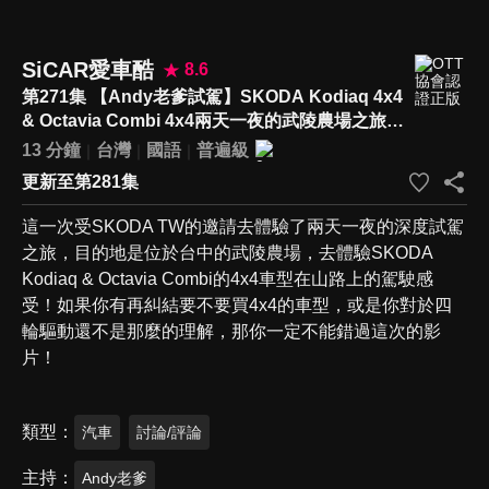
SiCAR愛車酷
8.6
第271集 【Andy老爹試駕】SKODA Kodiaq 4x4
& Octavia Combi 4x4兩天一夜的武陵農場之旅！
四輪驅動的不同你都知道嗎？誰才適合4x4的車
13 分鐘
台灣
國語
普遍級
型！？
更新至第281集
這一次受SKODA TW的邀請去體驗了兩天一夜的深度試駕
之旅，目的地是位於台中的武陵農場，去體驗SKODA
Kodiaq & Octavia Combi的4x4車型在山路上的駕駛感
受！如果你有再糾結要不要買4x4的車型，或是你對於四
輪驅動還不是那麼的理解，那你一定不能錯過這次的影
片！
類型
汽車
討論/評論
主持
Andy老爹