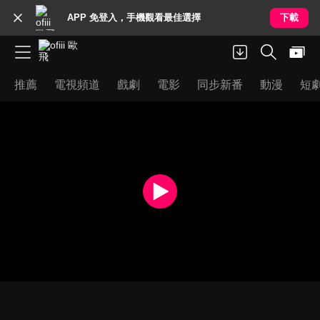
APP 免登入，手機觀看最佳選擇
下載
推薦
電視頻道
戲劇
電影
同步新番
動漫
短