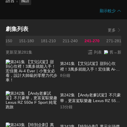
語言
國語
顯示較少
劇集列表
更多
21-150
151-180
181-210
211-240
241-270
271-281
更新至第281集
列表
舊→新
第241集 【艾兒試駕】甜到心坎
裡！3萬多就能入手！宏佳騰 Ai-4
Ever｜小隻女必看，設計大師級的
8
分鐘
零壓力代步車！
第242集 【Andy老爹試駕】不只豪
華，更富駕馭樂趣 Lexus RZ 550e
F Sport 純電跑旅
13
分鐘
第243集 【特別企劃】萬元出頭價