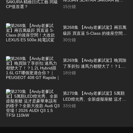
NISSAN SENTRA SAKURA 精緻
日式工藝 同級CP值首選？
15
分鐘
第268集 【Andy老爹試駕】兩百萬
級距 買直逼 S-Class 的後座空間！
大改款 LEXUS ES 500e 純電試駕
30
分鐘
第269集 【Andy老爹試駕】晚買除
了享折扣 連馬力都變大了！？1.2L
Hybrid跟1.6L GT哪個更適合你？
18
分鐘
｜PEUGEOT 408 GT Rapide｜
第270集 【Andy老爹試駕】5萬顆
LED燈光秀、全新虛擬座艙 這才是
豪華車該有的樣子？全新大改款
33
分鐘
Audi Q3 登場！2026 AUDI Q3 1.5
TFSI 110kW