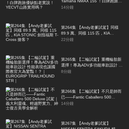
Yamaha NMAX 155 ！白牌跑旅優
缺點老實說！YECVT山路實用嗎？
14
分鐘
第264集 【Andy老爹試駕】同樣
89.9 萬、同樣 115 匹，KIA
STONIC 劍指福斯 T-Cross 搶客？
22
分鐘
第265集 【二輪試駕】重機輪胎新
選擇！專為ADV多功能車款設計 性
能表現也讓國際教官大為驚豔！？
8
分鐘
｜EUROGRIP TRAILHOUND STR
｜
第266集 【二輪試駕】不只是帥而
已——Fantic Caballero 500
Deluxe 試駕｜義大利靈魂、輕越野
14
分鐘
實力、紳士復古美學全解析
第267集 【Andy老爹試駕】