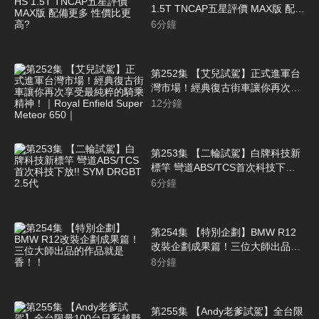
1.5T TNCAP五星評價 MAX版 配備
更多 性價比更高?
6
分鐘
第252集 【艾兒試駕】正式進軍台
灣市場！經典復古街車讓你再次享
受最純粹的騎乘精神！｜Royal
12
分鐘
Enfield Super Meteor 650｜
第253集 【二輪試駕】白牌科技新
標竿 彎道ABS/TCS首次科技下放!!
SYM DRGBT 2.5代
6
分鐘
第254集 【特別企劃】BMW R12
改裝企劃成果篇！三位大師出品的
作品就是香！！
8
分鐘
第255集 【Andy老爹試駕】全台限