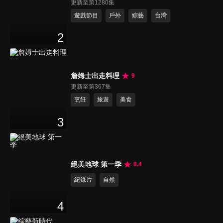
更新至第1280集
遊戲節目
戶外
綜藝
台灣
2
詹姆士出走料理
9
更新至第367集
烹飪
旅遊
美食
3
絕美地球 第一季
8.4
紀錄片
自然
4