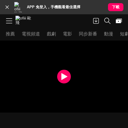
APP 免登入，手機觀看最佳選擇
下載
推薦
電視頻道
戲劇
電影
同步新番
動漫
短