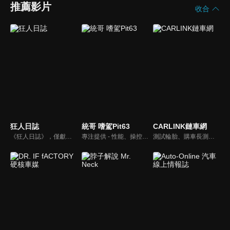
推薦影片
收合
狂人日誌
統哥 嗜駕Pit63
CARLINK鏈車網
《狂人日誌》，僅獻給所有試著在這個數位化年代，惦記著、堅持著那份對純粹機械無止盡熱愛的熱血車狂們。
專注提供 - 性能、操控、改裝、樂趣、實用 的汽車頻道。
測試輪胎、購車長測、交通法規、海外試駕，不只是試車，CARLINK將帶給你更全方位的內容！