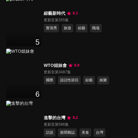
綜藝新時代
8.3
更新至第355集
實境秀
旅遊
綜藝
職場
5
WTO姐妹會
8.9
更新至第3487集
國際
談話性節目
綜藝
娛樂
6
進擊的台灣
8.2
更新至第586集
訪談
新聞雜誌
美食
台灣