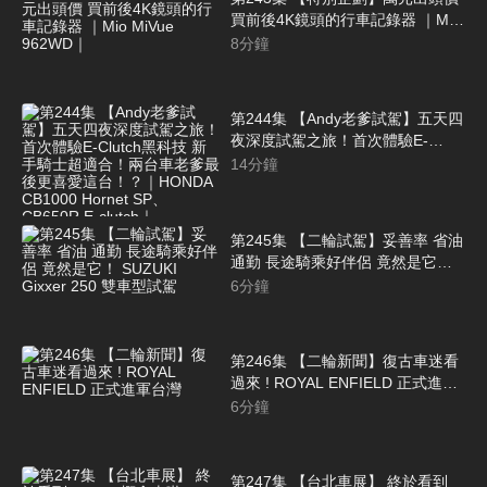
買前後4K鏡頭的行車記錄器 ｜Mio
MiVue 962WD｜
8
分鐘
第244集 【Andy老爹試駕】五天四
夜深度試駕之旅！首次體驗E-
Clutch黑科技 新手騎士超適合！兩
14
分鐘
台車老爹最後更喜愛這台！？｜
HONDA CB1000 Hornet SP、
CB650R E-clutch｜
第245集 【二輪試駕】妥善率 省油
通勤 長途騎乘好伴侶 竟然是它！
SUZUKI Gixxer 250 雙車型試駕
6
分鐘
第246集 【二輪新聞】復古車迷看
過來 ! ROYAL ENFIELD 正式進軍
台灣
6
分鐘
第247集 【台北車展】 終於看到