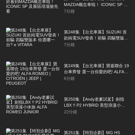
MAZDA概念車啦！ ICONIC SP 及
展區現場搶先看
7
分鐘
第248集 【台北車展】SUZUKI 首
款純電SUV發表！前驅 四驅雙版本
你選哪一台? e VITARA
7
分鐘
第249集 【台北車展】寶嘉聯合 19
台車齊發 選一台你愛的吧! ALFA
ROMEO | CITROËN | JEEP |
6
分鐘
PEUGEOT
第250集 【Andy老爹試駕】劍指
LBX !! P2 HYBRID 美型浪漫小休
旅 ALFA ROMEO JUNIOR
22
分鐘
第251集 【特別企劃】MG HS