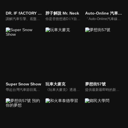
DR. IF fACTORY 硬核車媒
脖子解說 Mr. Neck
Auto-Online 汽車線上情報誌
講解汽車引擎、底盤的硬知識、黑科技，「 實事求是、看到什麼講什麼 」是 「DR.IF fACTORY 硬核車媒」 的精神。
你是否曾想過D.I.Y自己的愛車卻尋求不到協助？你是否考慮特定車款卻不知風評如何？你是否想跟廣大的車友們交流、交心、交朋友？分享「說車、玩車、聊車」的大小事！不管你懂車、不懂車、甚至是想買車的朋友，我們會把最新的車市資訊，以及養車的小知識分享給大家！
「Auto-Online汽車線上情報誌」成立於1999年，是一個將網路平台、平面雜誌與影音頻道結合的專業汽車媒體。影音內容：汽車試駕、重機試駕、車壇快訊、老車單元以及集體評比，我們致力呈現最真實的試駕體驗。
Super Snow Show
玩車大麥克
夢想街57號
帶起台灣汽車節目風潮，前TVBS《地球黃金線》與東森《夢想街57號》主持人，「車界女神」廖盈婷，自製談話性節目《Super Snow Show》，持續以熱情和風趣的主持風格，打造出高人氣試車頻道，介紹車與生活。
《玩車大麥克》透過輕鬆、愉快的方式，把汽車、親子、旅遊與美食等相關資訊傳達給網友們。玩樂生活、輕鬆懂車！
提供最新最即時的新車資訊、邀請汽車達人分享試車報告，同時幫觀眾做最仔細的車款集評。還有專家分享最實用、最省錢的愛車維修撇步，甚至將難得一見的限量車、改裝車直接搬到棚內，將更專業、更豐富、更多元化的內容呈現給觀眾。