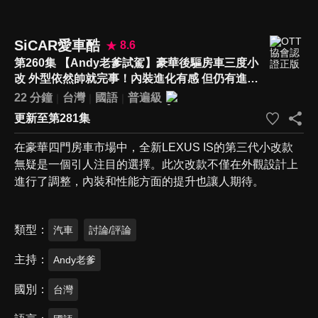
SiCAR愛車酷
8.6
第260集 【Andy老爹試駕】豪華後驅房車三度小
改 外型依然帥就完事！內裝進化有感 但仍有進步
空間！？｜LEXUS IS 300h F Sport｜
22 分鐘
台灣
國語
普遍級
更新至第281集
在豪華四門房車市場中，全新LEXUS IS的第三代小改款
無疑是一個引人注目的選擇。此次改款不僅在外觀設計上
進行了調整，內裝和性能方面的提升也讓人期待。
類型
汽車
討論/評論
主持
Andy老爹
國別
台灣