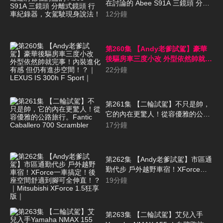
在討論的 Abee S91A 三鏡頭 分離
式鏡頭 行車紀錄器，女駕駛現身說
12
分鐘
法！
第260集 【Andy老爹試駕】豪華
後驅房車三度小改 外型依然帥就完
事！內裝進化有感 但仍有進步空
22
分鐘
間！？｜LEXUS IS 300h F Sport
｜
第261集 【二輪試駕】不只是帥，
它的內在更驚人！從容優雅的公路
旅行。Fantic Caballero 700
17
分鐘
Scrambler
第262集 【Andy老爹試駕】市區通
勤代步 戶外越野車宿！XForce一
車搞定！後座空間舒適到腳可全伸
19
分鐘
直！？｜Mitsubishi XForce 1.5狂
享版｜
第263集 【二輪試駕】艾兒入手