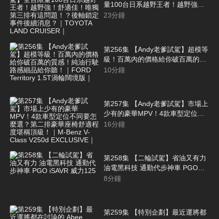
量100台日系越野王者！越野強！
舒適佳！唯獨第三排有這問題！？
23
分鐘
後軸鎖定事件後續消息？｜
TOYOTA LAND CRUISER｜
第256集 【Andy老爹試駕】超模等
級！百萬內的價格給你破百萬的質
感！純油行駛路感細品給你聽！｜
10
分鐘
FORD Territory 1.5T渦輪闊境版｜
第257集 【Andy老爹試駕】市場上
少有的豪華MPV！4款車型定位不
同要怎麼選？第二排豪華座椅舒適
16
分鐘
程度堪稱頂級！｜M-Benz V-Class
V250d EXCLUSIVE｜
第258集 【二輪試駕】省油又有力
油電黑科技 通勤代步神車 PGO
iSAVR 威力125
8
分鐘
第259集 【特別企劃】最近運將都