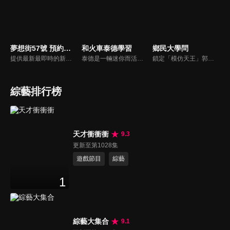
夢想街57號 預約你的夢想
和火車泰德學習
鄉民大學問
提供最新最即時的新車資訊、邀請汽車達人分享試車報告，同時幫觀眾做最仔細的車款集評！還有專家分享最實用、最省錢的愛車維修撇步，甚至將難得一見的限量車、改裝車直接搬到棚內，將更專業、更豐富、更多元化的內容呈現給觀眾。
泰德是一輛迷你而活潑的火車。 它總是在嘗試新的冒險，並盡可能通過他玩的遊戲學到東西。 在他的冒險中，泰德學習了形狀、顏色和數位。 小朋友們快來和泰德一起快樂地學習吧！
鎖定「模仿天王」郭子乾，還有高顏值學霸大學生辛辣提問唷！全新優質節目都在NOWnews《鄉民大學問》！
綜藝排行榜
天才衝衝衝
9.3
更新至第1028集
遊戲節目
綜藝
1
綜藝大集合
9.1