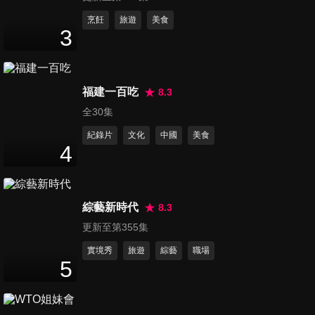
JUNIOR
第251集 【特別企劃】MG HS
烹飪
旅遊
美食
3
1.5T TNCAP五星評價 MAX版
6
分鐘
配備更多 性價比更高?
第252集 【艾兒試駕】正式進
福建一百吃
8.3
軍台灣市場！經典復古街車讓
全30集
12
分鐘
你再次享受最純粹的騎乘精
紀錄片
文化
中國
美食
神！｜Royal Enfield Super
4
Meteor 650｜
第253集 【二輪試駕】白牌科
技新標竿 彎道ABS/TCS首次科
6
分鐘
技下放!! SYM DRGBT 2.5代
綜藝新時代
8.3
更新至第355集
第254集 【特別企劃】BMW
R12改裝企劃成果篇！三位大
實境秀
旅遊
綜藝
職場
5
8
分鐘
師出品的作品就是香！！
第255集 【Andy老爹試駕】全