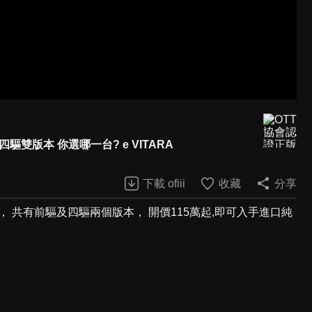
四驅雙版本 你選哪一台? e VITARA
下載 ofiii
收藏
分享
TARA， 共有前驅及四驅兩個版本， 開價115萬起,即可入手進口純