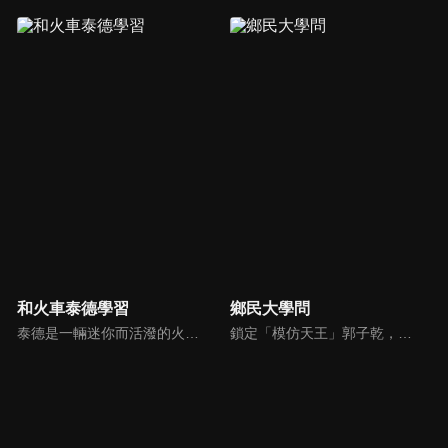
和火車泰德學習
鄉民大學問
泰德是一輛迷你而活潑的火車。 它總是在嘗試新的冒險，並盡可能通過他玩的遊戲學到東西。 在他的冒險中，泰德學習了形狀、顏色和數位。 小朋友們快來和泰德一起快樂地學習吧！
鎖定「模仿天王」郭子乾，還有高顏值學霸大學生辛辣提問唷！全新優質節目都在NOWnews《鄉民大學問》！