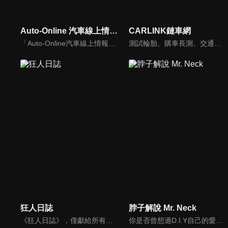
Auto-Online 汽車線上情報誌
CARLINK鏈車網
「Auto-Online汽車線上情報誌」成立於1999年，是一個將網路平台、平面雜誌與影音頻道結合的專業汽車媒體。影音內容：汽車試駕、重機試駕、車壇快訊、老車單元以及集體評比，我們致力呈現最真實的試駕體驗。
測試輪胎、購車長測、交通法規、海外試駕，不只是試車，CARLINK將帶給你更全方位的內容！
狂人日誌
脖子解說 Mr. Neck
《狂人日誌》，僅獻給所有試著在這個數位化年代，惦記著、堅持著那份對純粹機械無止盡熱愛的熱血車狂們。
你是否曾想過D.I.Y自己的愛車卻尋求不到協助？你是否考慮特定車款卻不知風評如何？你是否想跟廣大的車友們交流、交心、交朋友？分享「說車、玩車、聊車」的大小事！不管你懂車、不懂車、甚至是想買車的朋友，我們會把最新的車市資訊，以及養車的小知識分享給大家！