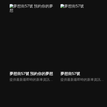
夢想街57號 預約你的夢想
夢想街57號
提供最新最即時的新車資訊、邀請汽車達人分享試車報告，同時幫觀眾做最仔細的車款集評！還有專家分享最實用、最省錢的愛車維修撇步，甚至將難得一見的限量車、改裝車直接搬到棚內，將更專業、更豐富、更多元化的內容呈現給觀眾。
提供最新最即時的新車資訊、邀請汽車達人分享試車報告，同時幫觀眾做最仔細的車款集評。還有專家分享最實用、最省錢的愛車維修撇步，甚至將難得一見的限量車、改裝車直接搬到棚內，將更專業、更豐富、更多元化的內容呈現給觀眾。