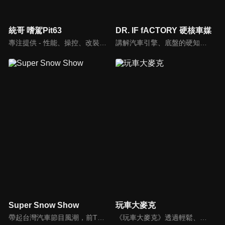
統哥 嗜駕Pit63
DR. IF fACTORY 硬核車媒
專注提供 - 性能、操控、改裝、樂趣、實用 的汽車頻道。
講解汽車引擎、底盤的硬知識、黑科技，「 實事求是、看到什麼講什麼 」是 「DR.IF fACTORY 硬核車媒」 的精神。
Super Snow Show
玩車大麥克
帶起台灣汽車節目風潮，前TVBS《地球黃金線》與東森《夢想街57號》主持人，「車界女神」廖盈婷，自製談話性節目《Super Snow Show》，持續以熱情和風趣的主持風格，打造出高人氣試車頻道，介紹車與生活。
《玩車大麥克》透過輕鬆、愉快的方式，把汽車、親子、旅遊與美食等相關資訊傳達給網友們。玩樂生活、輕鬆懂車！