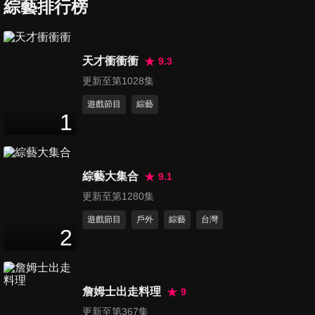
迷看過來 ! ROYAL ENFIELD
綜藝排行榜
6
分鐘
正式進軍台灣
第247集 【台北車展】 終於看
天才衝衝衝
9.3
到MAZDA概念車啦！ ICONIC
更新至第1028集
7
分鐘
SP 及展區現場搶先看
遊戲節目
綜藝
1
第248集 【台北車展】SUZUKI
首款純電SUV發表！前驅 四驅
7
分鐘
雙版本 你選哪一台? e VITARA
綜藝大集合
9.1
第249集 【台北車展】寶嘉聯
更新至第1280集
合 19台車齊發 選一台你愛的
遊戲節目
戶外
綜藝
台灣
6
分鐘
吧! ALFA ROMEO | CITROËN
2
| JEEP | PEUGEOT
第250集 【Andy老爹試駕】劍
指LBX !! P2 HYBRID 美型浪漫
詹姆士出走料理
9
22
分鐘
小休旅 ALFA ROMEO
更新至第367集