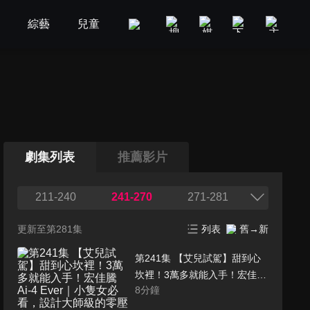
劇
綜藝
兒童
GOOD TV
娛樂
美食旅遊
劇集列表
推薦影片
211-240
241-270
271-281
更新至第281集
列表
舊→新
第241集 【艾兒試駕】甜到心
坎裡！3萬多就能入手！宏佳騰
8
分鐘
Ai-4 Ever｜小隻女必看，設計
大師級的零壓力代步車！