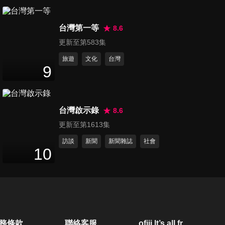
駕駛現身說法！
第260集 【Andy老爹試駕】豪
台灣第一等
華後驅房車三度小改 外型依然
8.6
22
分鐘
帥就完事！內裝進化有感 但仍
更新至第583集
有進步空間！？｜LEXUS IS
旅遊
文化
台灣
300h F Sport｜
第261集 【二輪試駕】不只是
9
帥，它的內在更驚人！從容優
17
分鐘
雅的公路旅行。Fantic
Caballero 700 Scrambler
台灣啟示錄
8.6
第262集 【Andy老爹試駕】市
更新至第1613集
區通勤代步 戶外越野車宿！
19
分鐘
XForce一車搞定！後座空間舒
訪談
新聞
新聞雜誌
社會
10
適到腳可全伸直！？｜
Mitsubishi XForce 1.5狂享版
第263集 【二輪試駕】艾兒入
｜
手Yamaha NMAX 155 ！白牌
14
分鐘
跑旅優缺點老實說！YECVT山
路實用嗎？
第264集 【Andy老爹試駕】同
務條款
聯絡客服
ofiii lt’s all free