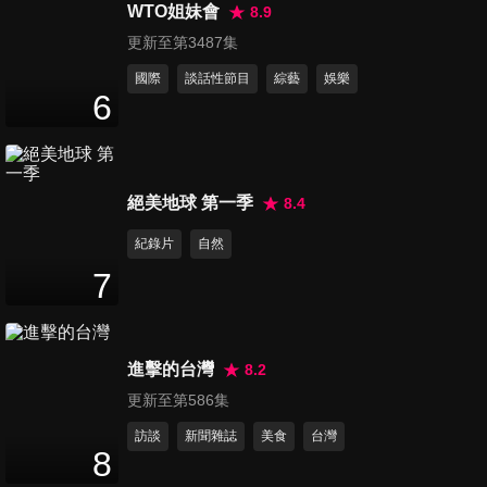
台限量100台日系越野王者！越
WTO姐妹會
8.9
23
分鐘
野強！舒適佳！唯獨第三排有
更新至第3487集
這問題！？後軸鎖定事件後續
國際
談話性節目
綜藝
娛樂
消息？｜TOYOTA LAND
第256集 【Andy老爹試駕】超
6
CRUISER｜
模等級！百萬內的價格給你破
10
分鐘
百萬的質感！純油行駛路感細
品給你聽！｜FORD Territory
1.5T渦輪闊境版｜
第257集 【Andy老爹試駕】市
絕美地球 第一季
8.4
場上少有的豪華MPV！4款車型
紀錄片
自然
16
分鐘
定位不同要怎麼選？第二排豪
華座椅舒適程度堪稱頂級！｜
7
M-Benz V-Class V250d
第258集 【二輪試駕】省油又
EXCLUSIVE｜
有力 油電黑科技 通勤代步神車
8
分鐘
PGO iSAVR 威力125
進擊的台灣
8.2
更新至第586集
第259集 【特別企劃】最近運
訪談
新聞雜誌
美食
台灣
將都在討論的 Abee S91A 三鏡
8
12
分鐘
頭 分離式鏡頭 行車紀錄器，女