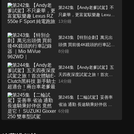
第242集 【Andy老爹試駕】不
只豪華，更富駕馭樂趣 Lexus
13
分鐘
RZ 550e F Sport 純電跑旅
第243集 【特別企劃】萬元出
頭價 買前後4K鏡頭的行車記錄
8
分鐘
器 ｜Mio MiVue 962WD｜
第244集 【Andy老爹試駕】五
天四夜深度試駕之旅！首次體
14
分鐘
驗E-Clutch黑科技 新手騎士超
適合！兩台車老爹最後更喜愛
這台！？｜HONDA CB1000
第245集 【二輪試駕】妥善率
Hornet SP、CB650R E-clutch
省油 通勤 長途騎乘好伴侶 竟
｜
6
分鐘
然是它！ SUZUKI Gixxer 250
雙車型試駕
第246集 【二輪新聞】復古車