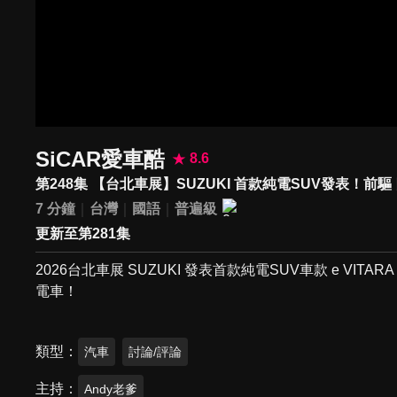
SiCAR愛車酷
8.6
第248集 【台北車展】SUZUKI 首款純電SUV發表！前驅 
7 分鐘
台灣
國語
普遍級
更新至第281集
2026台北車展 SUZUKI 發表首款純電SUV車款 e VI
電車！
類型
汽車
討論/評論
主持
Andy老爹