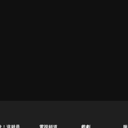
歐！這就是人生啊
電視頻道
戲劇
服