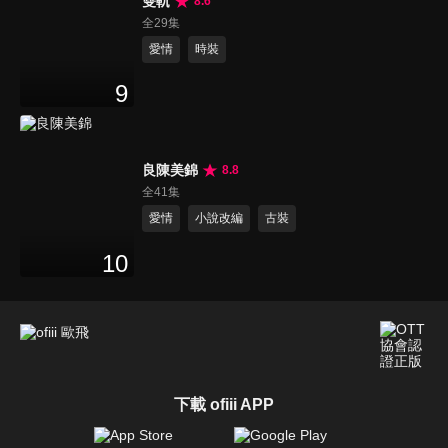
雙軌
8.6
全29集
愛情
時裝
9
良陳美錦
8.8
全41集
愛情
小說改編
古裝
10
下載 ofiii APP