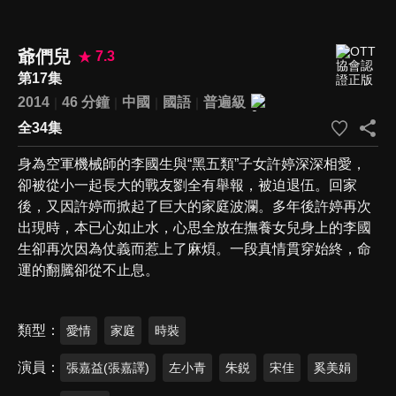
爺們兒
7.3
第17集
2014
46 分鐘
中國
國語
普遍級
全34集
身為空軍機械師的李國生與“黑五類”子女許婷深深相愛，
卻被從小一起長大的戰友劉全有舉報，被迫退伍。回家
後，又因許婷而掀起了巨大的家庭波瀾。多年後許婷再次
出現時，本已心如止水，心思全放在撫養女兒身上的李國
生卻再次因為仗義而惹上了麻煩。一段真情貫穿始終，命
運的翻騰卻從不止息。
類型
愛情
家庭
時裝
演員
張嘉益(張嘉譯)
左小青
朱鋭
宋佳
奚美娟