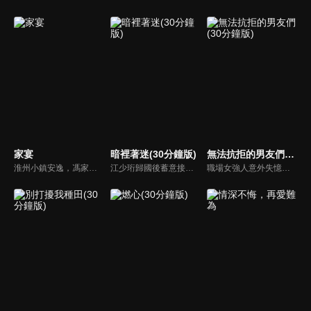
家宴
暗裡著迷(30分鐘版)
無法抗拒的男友們(30分鐘版)
淮州小鎮安逸，馮家四子女三人在北京發展，老馮頭盼團聚，大女兒大米卻想接家人入京。大米餐館因妹夫皮大聰欠債受牽連，老馮頭與對手鄭叔比刀工失敗暈倒。姑姑馮翠珍與鄭叔因父親反對未婚，三女兒果果的婚事也因意外受阻，家族矛盾不斷。
江少珩歸國後蓄意接近服裝設計師蘇半夏，直到衛高陽暴露出江少珩接近蘇半夏的真實目的，蘇半夏深覺背叛而與江少珩分手。而已經無法離開蘇半夏的江少珩，用真心再次追回蘇半夏，上演追妻火葬場並重歸於好。之後，兩人查清當年真相，最終衛氏姐弟雙雙落網，一切塵埃落定。
職場女強人意外失憶後重啟人生，一覺醒來，竟與公司老闆、部門總監、實習生三人同時「戀愛」。通過這甜蜜浪漫、驚險刺激又難以抉擇的感情生活後，最終發現愛情真正的意義。