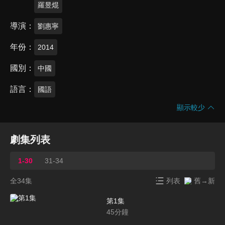
羅昱焜
導演
劉惠寧
年份
2014
國別
中國
語言
國語
顯示較少
劇集列表
1-30
31-34
全34集
列表
舊→新
第1集
45
分鐘