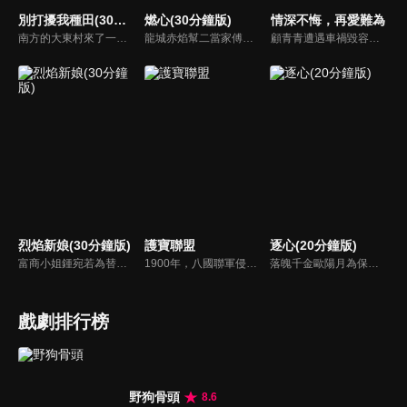
別打擾我種田(30分鐘版)
燃心(30分鐘版)
情深不悔，再愛難為
南方的大東村來了一位不速之客林現，他是林氏集團百億資產的唯一繼承人，在爺爺強勢壓迫下，家世顯赫的他空降莊家找到自己傳說中門當戶對的未婚妻，決定說服她自願解除婚約。
龍城赤焰幫二當家傅雲月不顧哥哥傅雲崢的阻攔，偽裝身分接近沈家少爺沈西澤，為母報仇刺殺沈家老爺沈文德時，竟發現其中隱藏著更深的秘密。
顧青青遭遇車禍毀容後，遭受嚴重的精神創傷，幸得被裴氏集團總裁裴謹卿搭救，並將她整容成了自己初戀情人沈曼青的外貌。其實裴謹卿搭救顧青青是為了追查當年沈曼青死亡的真相。顧青青接受裴謹卿的安排，並且在經過了一系列殘酷訓練後，以裴謹卿總裁秘書身份出現在眾人眼中...
烈焰新娘(30分鐘版)
護寶聯盟
逐心(20分鐘版)
富商小姐鍾宛若為替未婚夫劉子潤復仇，假意投誠敵對的夏軍，卻不料遭到夏軍少帥沐少離威脅強娶，由此各懷算計的倆人成為了夫妻，並在一系列鬥智鬥勇的婚後生活中愛上了彼此。而就在兩人濃情時，鍾宛若意外得知了沐少離的真實身份，在彼此的不信任和軍閥爭霸的陰謀下，相愛的倆人開始了互相折磨 。
1900年，八國聯軍侵進北京搶奪奇珍異寶。愛國志士唐瓊從列強手中奪回了一批價值連城的文物，本想交給清政府，但腐敗的官員差點私吞了那批文物，並且追殺唐瓊。為了保護文物，唐瓊在臨死前將藏寶圖一分為二，分別藏在一部古書的上、下兩部分，分別交給了封納新、賀台煙保管。
落魄千金歐陽月為保住洋行，查明父親死因，讓處心積慮接觸自己的秦霽風成為了自己的保鏢，對其日漸生情。與自己的青梅竹馬未婚夫梁嘉昊逐漸疏遠，正當兩人要攜手對抗黑暗時，不料真相揭開，兩人站在了對立面，一場虐心三角戀逐漸拉開帷幕...
戲劇排行榜
野狗骨頭
8.6