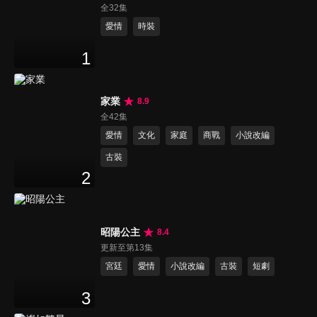
全32集
愛情
時裝
1
家業
8.9
全42集
愛情
文化
家庭
商戰
小說改編
古裝
2
昭陽公主
8.4
更新至第13集
宮廷
愛情
小說改編
古裝
短劇
3