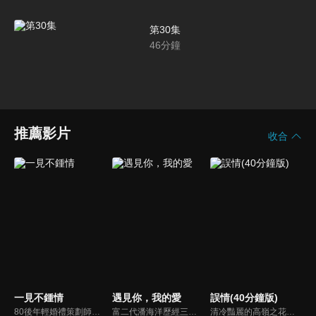
第30集
46
分鐘
推薦影片
收合
一見不鍾情
遇見你，我的愛
誤情(40分鐘版)
80後年輕婚禮策劃師費洛洛與網路愛情專家陸哲希因為為了同一對情侶提供婚禮和分手2種截然不同的服務而相識並上演了一場互相影響的歡喜冤家故事，集合了都市青年的喜劇愛情元素，直擊當下都市年輕人接地氣的情感生活。
富二代潘海洋歷經三次失敗婚姻，認為金錢阻礙愛情。唯第一任妻子陸雪怡真心待他。好友伊軒勸他隱藏身份。他在酒吧對芭蕾舞演員韓夢瑤一見鍾情。便化身業務經理與她相戀。熱戀中潘海洋決定娶韓夢瑤，卻在婚前發現韓夢瑤三年前曾是自己公司員工，進而揭開伊軒與韓夢瑤為還債設局圖謀他財產的陰謀...
清冷豔麗的高嶺之花江時淺在遭受霸淩、暴力等一系列事件後，華麗蛻變逆襲歸來，用一場精心策劃強勢開啟自己的復仇之路，最終收穫內心救贖與愛情的故事。