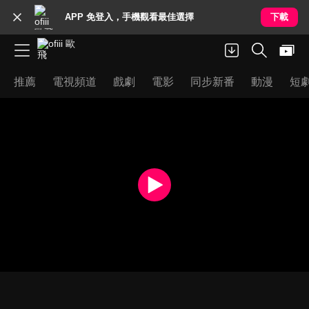
APP 免登入，手機觀看最佳選擇
下載
推薦
電視頻道
戲劇
電影
同步新番
動漫
短