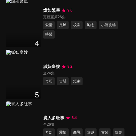
燦如繁星
9.6
更新至第26集
愛情
足球
校園
勵志
小說改編
時裝
4
狐妖皇嫂
8.2
全24集
奇幻
古裝
短劇
5
貴人多旺事
8.4
全26集
奇幻
愛情
商戰
穿越
古裝
短劇