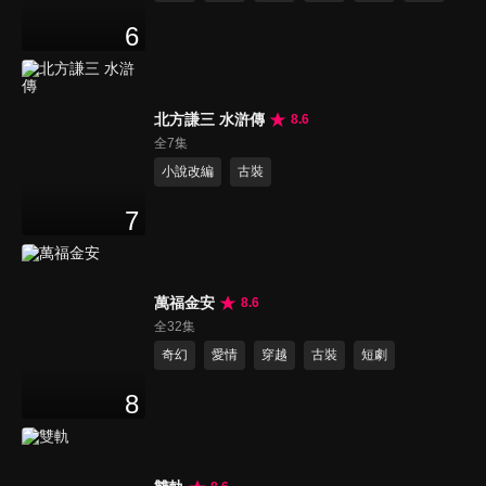
6
北方謙三 水滸傳
8.6
全7集
小說改編
古裝
7
萬福金安
8.6
全32集
奇幻
愛情
穿越
古裝
短劇
8