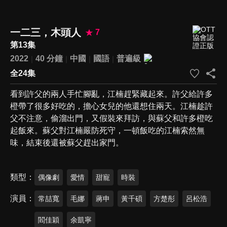
一二三，木頭人
7
第13集
2022
40 分鐘
中國
國語
普遍級
全24集
看到許父的兩人手忙腳亂，江楠趕緊藏起來。許父給許多
橙帶了很多好吃的，擔心女兒的他還想住兩天。江楠趁許
父不注意，偷溜出門，又假裝來拜訪，與蘇父和許多橙吃
起飯來。蘇父對江楠嚴防死守，一頓飯吃的江楠索然無
味，結束後還被蘇父趕出家門。
類型
偶像劇
愛情
甜寵
時裝
演員
常喆寬
毛娜
蔣申
黃千碩
方楚彤
呂松浩
閻佳穎
余凱寧