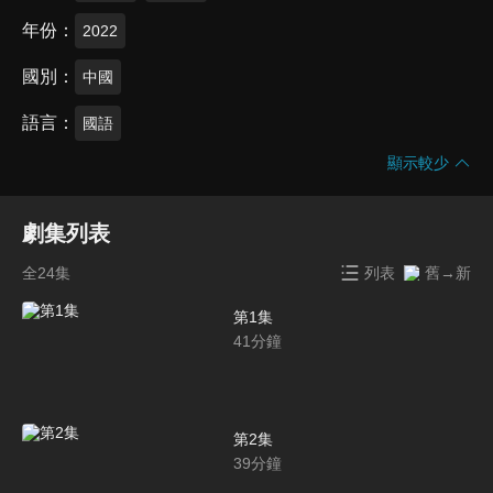
年份
2022
國別
中國
語言
國語
顯示較少
劇集列表
全24集
列表
舊→新
第1集
41
分鐘
第2集
39
分鐘