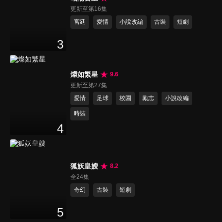
更新至第16集
宮廷
愛情
小說改編
古裝
短劇
3
燦如繁星
9.6
更新至第27集
愛情
足球
校園
勵志
小說改編
時裝
4
狐妖皇嫂
8.2
全24集
奇幻
古裝
短劇
5