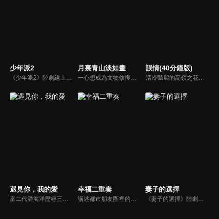
少年派2
月裏青山淡如畫
誤情(40分鐘版)
《少年派2》陸劇線上看。大學畢業在即，四位昔日同窗好友林妙妙、錢三一、鄧小琪、江天昊與家庭雖各有困擾，但依舊努力前行的故事。
一心想成為文物修復師的秋媛，陰差陽錯地闖入修復“神手”秦致遠的世界，拜其為師，就此開啓了師徒二人相愛相殺、相互治癒的逗趣生活。
清冷豔麗的高嶺之花江時淺在遭受霸淩、暴力等一系列事件後，華麗蛻變逆襲歸來，用一場精心策劃強勢開啟自己的復仇之路，最終收穫內心救贖與愛情的故事。
遇見你，我的愛
幸福二重奏
妻子的選擇
富二代潘海洋歷經三次失敗婚姻，認為金錢阻礙愛情。唯第一任妻子陸雪怡真心待他。好友伊軒勸他隱藏身份。他在酒吧對芭蕾舞演員韓夢瑤一見鍾情。便化身業務經理與她相戀。熱戀中潘海洋決定娶韓夢瑤，卻在婚前發現韓夢瑤三年前曾是自己公司員工，進而揭開伊軒與韓夢瑤為還債設局圖謀他財產的陰謀...
講述都市朋友圈裡的好女好男們，在生活與職場的人際關係中經受重重磨練，解鎖夫妻與朋友之間最自洽的相處之道，尋找幸福真諦的故事。
《妻子的選擇》陸劇線上看。家庭主婦方糖在發現丈夫高家為疑似背叛後，隨之剝繭抽絲般一步步揭開自己婚姻糖衣下的真相，從陷入懷疑到直面真相，再到自我救贖涅槃重生的女性勵志成長故事 。