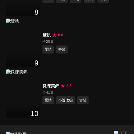
8
雙軌
8.6
全29集
愛情
時裝
9
良陳美錦
8.8
全41集
愛情
小說改編
古裝
10