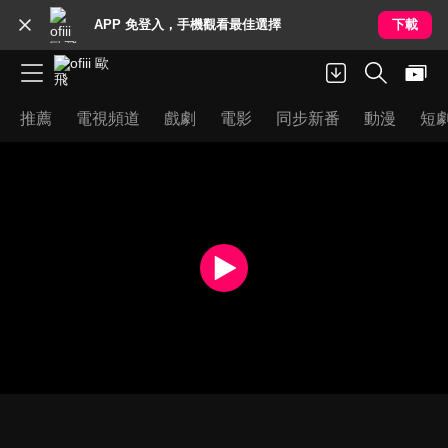
APP 免登入，手機觀看最佳選擇
下載
推薦
電視頻道
戲劇
電影
同步新番
動漫
短