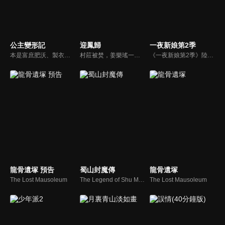
公主變形記
迎鳳歸
一夜新娘第2季
本是富庶肥沃、製衣文化聞名遐邇的青城縣，隨着青壯年逐漸外出務工，只留下老人和孩子獨守家園，高超的製衣技巧便因此逐漸失傳。公主盛桃桃天生愛美，來到青城縣後決心發揚製衣手藝。在盛桃桃的運作後，朝廷頒佈了養老令，重振了青城的商貿事業，吸引了很多年輕人回來工作，令青城再創繁榮。
村莊被焚，姜樂瑤一夕之間失去全部家人，只有她與蓉兒倖存。因祖父玉佩，她嫁入寧府癡傻少爺為妻，不知蓉兒為奪富貴暗中布局，甚至曾是縱火真兇。姜樂瑤重生回到悲劇前，偽裝丫鬟潛入寧府，聯手調查官蕭景初揭露真相。她步步設局，拆穿蓉兒與寧冰清陰謀...
《一夜新娘第2季》陸劇線上看。花溶（趙昭儀）與秦尚城（袁昊）歷盡劫波、終成愛侶。正當兩人婚禮，一紙聖詔卻命花溶與鄰國質子合親，為保全天下，花溶決定與秦尚城暫時“隱婚”，一同率領天楚使團出使南荒“和親”。
龍骨遺塚 預告
蜀山封魔傳
龍骨遺塚
The Lost Mausoleum
The Legend of Shu Mountain Sealing Demons
The Lost Mausoleum