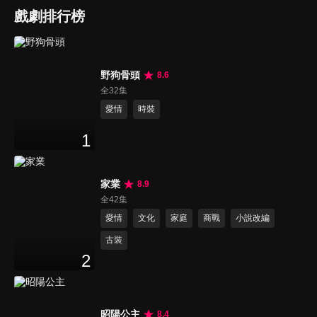
戲劇排行榜
野狗骨頭
8.6
全32集
愛情
時裝
1
家業
8.9
全42集
愛情
文化
家庭
商戰
小說改編
古裝
2
昭陽公主
8.4