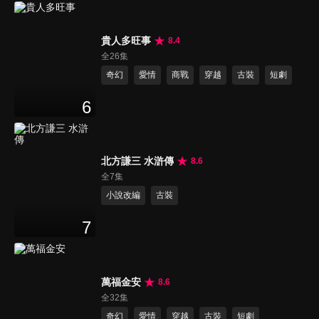
貴人多旺事
8.4
全26集
奇幻
愛情
商戰
穿越
古裝
短劇
6
北方謙三 水滸傳
8.6
全7集
小說改編
古裝
7
萬福金安
8.6
全32集
奇幻
愛情
穿越
古裝
短劇