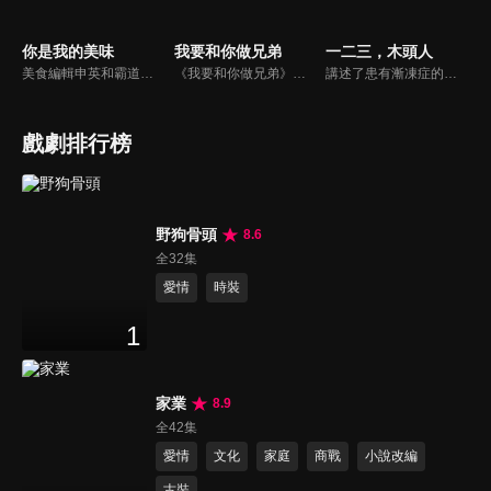
你是我的美味
我要和你做兄弟
一二三，木頭人
美食編輯申英和霸道上司鄭道並肩作戰，在職場中越挫越勇，最終愛情事業雙豐收，温情小奶狗于思成和雜誌攝影師同為職場打工人，也一起在吃瓜和磕糖中共同成長。
《我要和你做兄弟》陸劇線上看。叛逆少年高陽（辛雲來）和寡言學霸葉曉文（陳宥維）機緣巧合下成為「養成系兄弟」，從而展開了一段雞飛狗跳的溫暖治愈故事。
講述了患有漸凍症的天才鋼琴少女許多橙在過氣歌手江楠的幫助下，勇敢面對疾病，用音樂治癒彼此，最終收穫愛情的故事。許多橙出生于普通工薪家庭，在鋼琴上有著獨特的領悟力，音樂學院畢業在即的她，卻被突如其來的疾病——（ALS）“漸凍症”打亂人生軌跡...
戲劇排行榜
野狗骨頭
8.6
全32集
愛情
時裝
1
家業
8.9
全42集
愛情
文化
家庭
商戰
小說改編
古裝