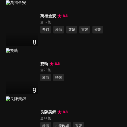
萬福金安
8.6
全32集
奇幻
愛情
穿越
古裝
短劇
8
雙軌
8.6
全29集
愛情
時裝
9
良陳美錦
8.8
全41集
愛情
小說改編
古裝