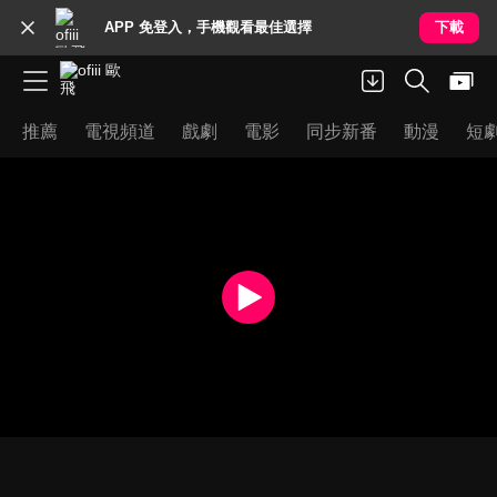
APP 免登入，手機觀看最佳選擇
下載
推薦
電視頻道
戲劇
電影
同步新番
動漫
短