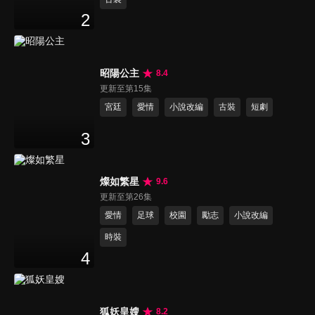
2
昭陽公主
8.4
更新至第15集
宮廷
愛情
小說改編
古裝
短劇
3
燦如繁星
9.6
更新至第26集
愛情
足球
校園
勵志
小說改編
時裝
4
狐妖皇嫂
8.2