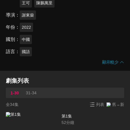
王可
陳鵬萬里
導演
謝東燊
年份
2022
國別
中國
語言
國語
顯示較少
劇集列表
1-30
31-34
全34集
列表
舊→新
第1集
52
分鐘