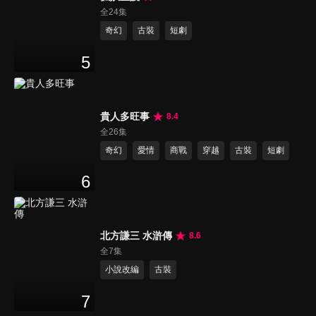
全24集
奇幻
古裝
短劇
5
貴人多旺事
8.4
全26集
奇幻
愛情
商戰
穿越
古裝
短劇
6
北方謙三 水滸傳
8.6
全7集
小說改編
古裝
7