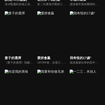
清冷豔麗的高嶺之花江時淺在遭受霸淩、暴力等一系列事件後，華麗蛻變逆襲歸來，用一場精心策劃強勢開啟自己的復仇之路，最終收穫內心救贖與愛情的故事。
富二代潘海洋歷經三次失敗婚姻，認為金錢阻礙愛情。唯第一任妻子陸雪怡真心待他。好友伊軒勸他隱藏身份。他在酒吧對芭蕾舞演員韓夢瑤一見鍾情。便化身業務經理與她相戀。熱戀中潘海洋決定娶韓夢瑤，卻在婚前發現韓夢瑤三年前曾是自己公司員工，進而揭開伊軒與韓夢瑤為還債設局圖謀他財產的陰謀...
講述都市朋友圈裡的好女好男們，在生活與職場的人際關係中經受重重磨練，解鎖夫妻與朋友之間最自洽的相處之道，尋找幸福真諦的故事。
妻子的選擇
愛拼會贏
我奇怪的17歲³
《妻子的選擇》陸劇線上看。家庭主婦方糖在發現丈夫高家為疑似背叛後，隨之剝繭抽絲般一步步揭開自己婚姻糖衣下的真相，從陷入懷疑到直面真相，再到自我救贖涅槃重生的女性勵志成長故事 。
1979年春，在晉江，高進陽和葉守禮兩個將近不惑之年的好兄弟，正在就如何致富、如何擺脱貧窮的問題爭論得面紅耳赤，高進陽夫婦用一條小漁船，開始了他們商業經貿的創業生涯。熱愛土地的葉守禮始終根植農業種植生產的領域，通過傳統與科技相結合，也走出了一條特色農業致富之路...
講述孤僻自卑的高中女生安靜，透過小說創作療癒自己。小說中三個性格不同的女主角和小夥伴們的故事也投射了安靜自己的成長過程。完成小說後的安靜，接納了人生的不完美，沒有遺憾地告別了自己的十七歲。