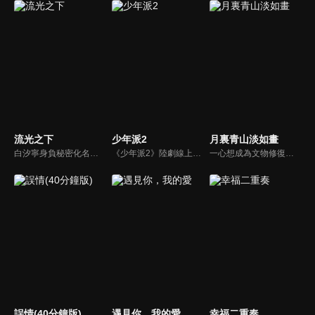
流光之下
少年派2
月裏青山淡如畫
白汐寧身負秘密化名進入國內珠寶巨頭東辰集團，憑藉非凡的才華和毅力一路打拼逆襲，與林弈在職場博弈的過程中逐漸抽絲剝繭出隱藏多年的真相。
《少年派2》陸劇線上看。大學畢業在即，四位昔日同窗好友林妙妙、錢三一、鄧小琪、江天昊與家庭雖各有困擾，但依舊努力前行的故事。
一心想成為文物修復師的秋媛，陰差陽錯地闖入修復“神手”秦致遠的世界，拜其為師，就此開啓了師徒二人相愛相殺、相互治癒的逗趣生活。
誤情(40分鐘版)
遇見你，我的愛
幸福二重奏