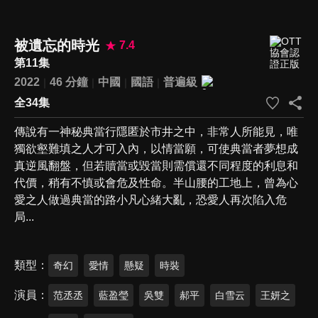
被遺忘的時光
7.4
第11集
2022
46 分鐘
中國
國語
普遍級
全34集
傳說有一神秘典當行隱匿於市井之中，非常人所能見，唯
獨欲壑難填之人才可入內，以情當願，可使典當者夢想成
真逆風翻盤，但若贖當或毀當則需償還不同程度的利息和
代價，稍有不慎或會危及性命。半山腰的工地上，曾為心
愛之人做過典當的路小凡心緒大亂，恐愛人再次陷入危
局...
類型
奇幻
愛情
懸疑
時裝
演員
范丞丞
藍盈瑩
吳雙
郝平
白雪云
王妍之