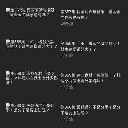
第357集 長輩寵孫無極限～這些金
句你家也有嗎？
48
分鐘
第358集 「不」機智的診間對話！
醫生這樣很頭大！？
47
分鐘
第359集 這些食材「傳便便」？料
理小白做出老外家鄉味！
47
分鐘
第360集 最難過的不是分手！是分
了還要上法院？
47
分鐘