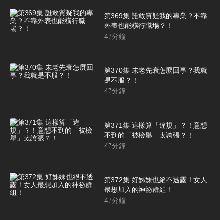
第369集 誰敢質疑我的專業？不靠
外表也能橫行職場？！
47
分鐘
第370集 未老先衰怎麼回事？我就
是不服？！
47
分鐘
第371集 這樣算「違規」？！意想
不到的「被檢舉」太誇張？！
47
分鐘
第372集 好姊妹也絕不透露！女人
最想加入的神祕群組！
47
分鐘