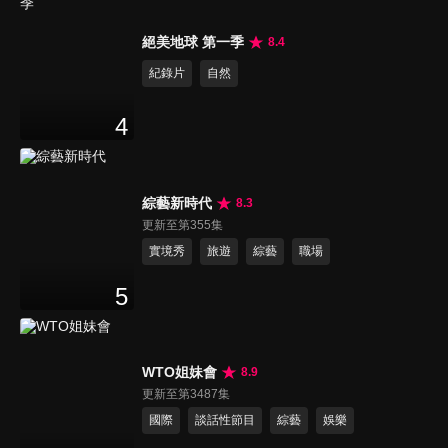
絕美地球 第一季
8.4
紀錄片
自然
4
綜藝新時代
8.3
更新至第355集
實境秀
旅遊
綜藝
職場
5
WTO姐妹會
8.9
更新至第3487集
國際
談話性節目
綜藝
娛樂