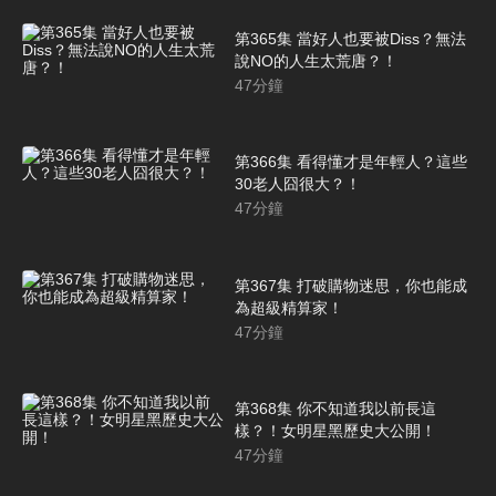
第365集 當好人也要被Diss？無法
說NO的人生太荒唐？！
47
分鐘
第366集 看得懂才是年輕人？這些
30老人囧很大？！
47
分鐘
第367集 打破購物迷思，你也能成
為超級精算家！
47
分鐘
第368集 你不知道我以前長這
樣？！女明星黑歷史大公開！
47
分鐘