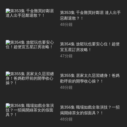
第353集 千金難買好鄰居 達人出手
惡鄰退散？！
48
分鐘
第354集 放鬆玩也要安心住！超便
宜五星訂房攻略！
47
分鐘
第355集 居家太久惡習纏身！爸媽
歡呼前的開學收心操？！
48
分鐘
第356集 職場如戲全靠演技？一招
揭開綠茶女的假面具？！
48
分鐘