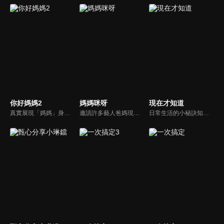
你好媽媽2
媽媽咪呀
現在才知道
真實展現「媽媽」身份的更多社會觸角，探討對「媽媽」概念的時代定義，探訪更多的當代媽媽。每期走進嘉賓生活，探討母親在家庭中、在自己生命中的位置。
邀請許多藝人爸媽現身說法，與相關專家顧問共同討論分享，以談話的方式進行，對一人爸媽和名人家庭教育有興趣的朋友一定不能錯過。
日常生活的小秘訣知多少？由理財專家賴憲政、美麗人妻季芹，用貼近民心的實際案例、最新時事的話題來分析研討，讓你了解生活中的理財消費、民生、旅遊等問題。