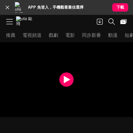
APP 免登入，手機觀看最佳選擇
下載
推薦
電視頻道
戲劇
電影
同步新番
動漫
短