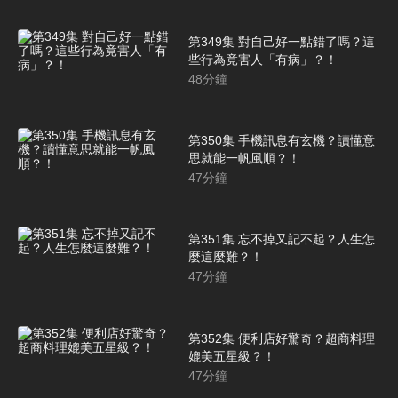
第349集 對自己好一點錯了嗎？這
些行為竟害人「有病」？！
48
分鐘
第350集 手機訊息有玄機？讀懂意
思就能一帆風順？！
47
分鐘
第351集 忘不掉又記不起？人生怎
麼這麼難？！
47
分鐘
第352集 便利店好驚奇？超商料理
媲美五星級？！
47
分鐘