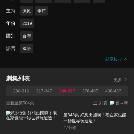
主持
佩甄
季芹
年份
2019
國別
台灣
語言
國語
顯示較少
劇集列表
更多
285
286-316
317-347
348-377
378-407
408-437
43
更新至第504集
列表
舊→新
第348集 好想出國啊！宅在家也能
一秒世界玩透透！
47
分鐘