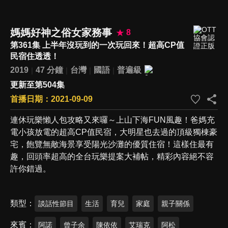
媽媽好神之俗女家務事
8
第361集 上半年沒玩到的一次玩回來！超高CP值
民宿住透透！
2019
47 分鐘
台灣
國語
普遍級
更新至第504集
首播日期：2021-09-09
連休玩樂懶人包攻略又來囉～上山下海FUN風趣！爸媽充
電小孩放電的超高CP值民宿，大明星也去過的頂級獨棟豪
宅，飽覽無敵海景享受陽光沙灘的優質住宿！這樣住最有
趣，回頭率超高的全台玩樂提案大補帖，精彩內容絕不容
許你錯過。
類型
談話性節目
生活
育兒
家庭
親子關係
來賓
阿諾
曾子余
陳依依
艾瑞克
阿松