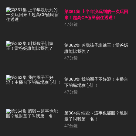
第361集 上半年沒玩到的一次玩回
來！超高CP值民宿住透透！
47
分鐘
第362集 叫我孩子訓練王！當爸媽
誰能比我強？
47
分鐘
第363集 我的圈子不好混！主播台
下的職場攻心計！
47
分鐘
第364集 蝦毀～這事也能賠？散財
童子叫我第一名！
47
分鐘