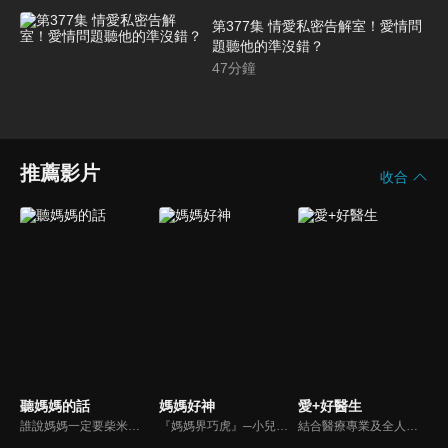
第377集 情愛私密告解室！愛情問
題聽他的準沒錯？
47
分鐘
推薦影片
收合
聽媽媽的話
媽媽好神
愛+好醫生
誰說媽媽一定要柴米油鹽醬醋茶，誰說媽媽就等於黃臉婆，不同顏值、不同族群、不同職業、不同年紀，來自各個角落的快樂媽媽們，將讓您看到媽媽們的搞笑、可愛、淚水、溫馨，現代的媽媽們，通通站出來吧~所有愛秀敢秀的媽咪們，都在《聽媽媽的話》。
『媽媽界巧虎』─小兒科醫師黃瑽寧，『國民媽媽』─鍾欣凌，兩人領軍擁有十八般武藝的好神媽媽團，為全台媽媽們發聲，所有育兒新知，家庭秘辛，全家大小健康，都會在《媽媽好神》一一解惑！
結合醫療專業及全人關懷的新型態節目，主持人黃瑽寧醫師親訪家庭，跨領域醫療顧問團全方位檢視，提供最完整、實用和正確的資訊來守護孩子的健康。