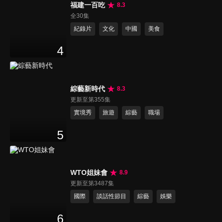
福建一百吃
8.3
全30集
紀錄片
文化
中國
美食
4
綜藝新時代
8.3
更新至第355集
實境秀
旅遊
綜藝
職場
5
WTO姐妹會
8.9
更新至第3487集
國際
談話性節目
綜藝
娛樂
6