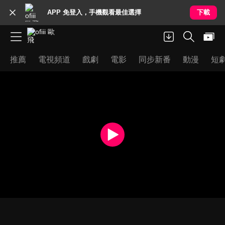
APP 免登入，手機觀看最佳選擇
下載
推薦
電視頻道
戲劇
電影
同步新番
動漫
短