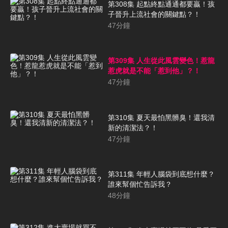
第308集 起點終點通通都要贏！孩
子晉升上流社會的關鍵點？！
47
分鐘
第309集 人生從此風雲變色！惹龍
惹虎就是不能「惹到他」？！
47
分鐘
第310集 夏天最怕黑髒臭！還我清
新的清潔法？！
47
分鐘
第311集 年輕人腦袋到底想什麼？
誰來幫個忙告訴我？
48
分鐘