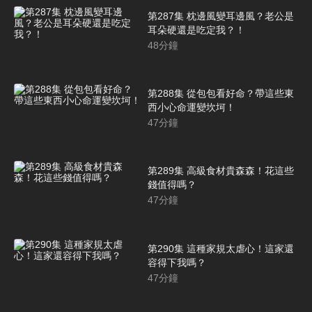
第287集 枕邊風變耳邊風？老公是
耳朵硬還是吃定我？！
48
分鐘
第288集 從包包看好命？帶這些東
西小心命運變坎坷！
47
分鐘
第289集 高級食材貴森森！花這些
錢值得嗎？
47
分鐘
第290集 這種家規太虐心！這家還
容得下我嗎？
47
分鐘