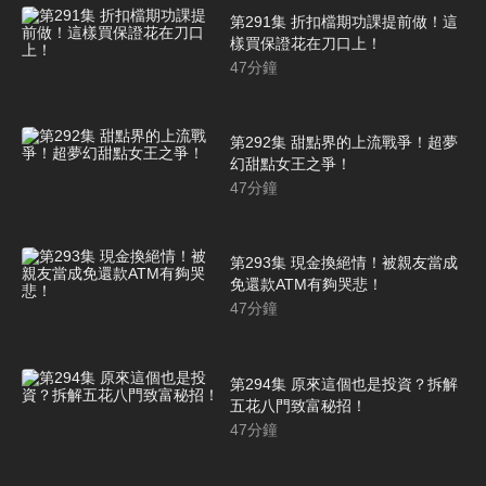
第291集 折扣檔期功課提前做！這
樣買保證花在刀口上！
47
分鐘
第292集 甜點界的上流戰爭！超夢
幻甜點女王之爭！
47
分鐘
第293集 現金換絕情！被親友當成
免還款ATM有夠哭悲！
47
分鐘
第294集 原來這個也是投資？拆解
五花八門致富秘招！
47
分鐘