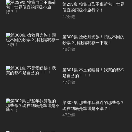
第299集 犒賞自己不傷荷包！世界
便宜的頂級小旅行？！
47
分鐘
第300集 搶救月光族！頭也不回的
鈔票？拜託讓我存一下啦！
48
分鐘
第301集 不是愛瞎拚！我買的都不
是自己的！！！
47
分鐘
第302集 那些年我算過的那些命？
現在到底是準還是不準？！
47
分鐘