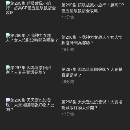
第295集 頂級放風小旅行！超高CP
值五星級飯店全攻略！
47
分鐘
第296集 叫我神力女超人？女人忙
到沒時間為哪樁？
48
分鐘
第297集 因為這事回娘家？人妻是
寶還是草？
48
分鐘
第298集 天天逛也沒發現！大賣場
隱藏版好物大公開？！
47
分鐘