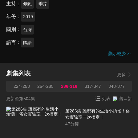
主持
佩甄
季芹
年份
2019
國別
台灣
語言
國語
顯示較少
劇集列表
更多
223
224-253
254-285
286-316
317-347
348-377
37
更新至第504集
列表
舊→新
第286集 誰都有的生活小煩惱！俗
女實驗室一次搞定！
47
分鐘