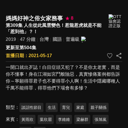
媽媽好神之俗女家務事
8
第309集 人生從此風雲變色！惹龍惹虎就是不能
「惹到他」？！
2019
47 分鐘
台灣
國語
普遍級
更新至第504集
首播日期：2021-05-17
一開口就出歹誌！白目症頭又犯了？不是你太老實，而是
你不懂事！身在江湖如宮鬥般險惡，真實慘痛案例都告訴
你～寧願得罪君子也不要得罪小人啊！生活中隱藏哪種人
千萬不能得罪，得罪他們下場會有多慘？
類型
談話性節目
生活
育兒
家庭
親子關係
來賓
黃雨欣
葉欣眉
李維維
梁赫群
張旭嵐