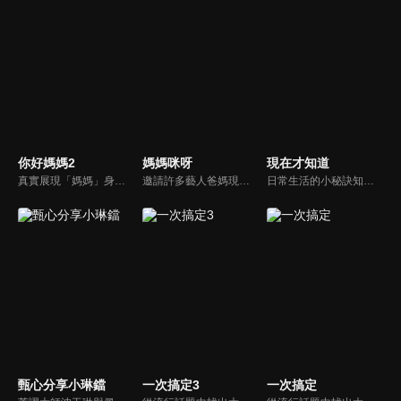
你好媽媽2
媽媽咪呀
現在才知道
真實展現「媽媽」身份的更多社會觸角，探討對「媽媽」概念的時代定義，探訪更多的當代媽媽。每期走進嘉賓生活，探討母親在家庭中、在自己生命中的位置。
邀請許多藝人爸媽現身說法，與相關專家顧問共同討論分享，以談話的方式進行，對一人爸媽和名人家庭教育有興趣的朋友一定不能錯過。
日常生活的小秘訣知多少？由理財專家賴憲政、美麗人妻季芹，用貼近民心的實際案例、最新時事的話題來分析研討，讓你了解生活中的理財消費、民生、旅遊等問題。
甄心分享小琳鐺
一次搞定3
一次搞定