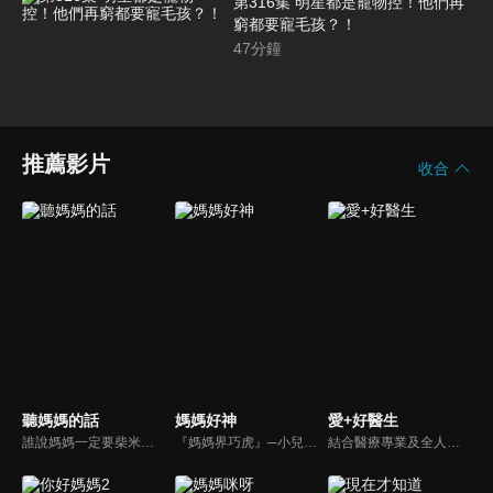
第316集 明星都是寵物控！他們再
窮都要寵毛孩？！
47
分鐘
推薦影片
收合
聽媽媽的話
媽媽好神
愛+好醫生
誰說媽媽一定要柴米油鹽醬醋茶，誰說媽媽就等於黃臉婆，不同顏值、不同族群、不同職業、不同年紀，來自各個角落的快樂媽媽們，將讓您看到媽媽們的搞笑、可愛、淚水、溫馨，現代的媽媽們，通通站出來吧~所有愛秀敢秀的媽咪們，都在《聽媽媽的話》。
『媽媽界巧虎』─小兒科醫師黃瑽寧，『國民媽媽』─鍾欣凌，兩人領軍擁有十八般武藝的好神媽媽團，為全台媽媽們發聲，所有育兒新知，家庭秘辛，全家大小健康，都會在《媽媽好神》一一解惑！
結合醫療專業及全人關懷的新型態節目，主持人黃瑽寧醫師親訪家庭，跨領域醫療顧問團全方位檢視，提供最完整、實用和正確的資訊來守護孩子的健康。