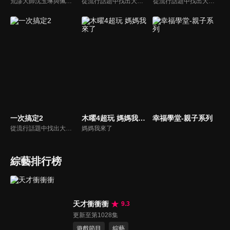
荒謬大師沈玉琳與佩甄全新搭檔，兩人幽默十足、幽默風趣地為節目穿針引線，結合各領域的職場達人、專家、明星PK暢談最IN話題，在快速變化的時代給您滿滿含金量的生活好智慧！
從流行話題中找出大眾關心的、正在煩惱的問題，由台灣好媳婦佩甄與日本型男風田親身實驗，替觀眾解決生活的大小事，傳授生活密技讓你「一次搞定」！
從流行話題中找出大眾關心的、正在煩惱的問題，由台灣好媳婦佩甄與日本型男風田親身實驗，替觀眾解決生活的大小事，傳授生活密技讓你「一次搞定」！
一次搞定2
木曜4超玩 媽媽我來了
幸福學堂-親子系列
從流行話題中找出大眾關心的、正在煩惱的問題，由台灣好媳婦佩甄與日本型男風田親身實驗，替觀眾解決生活的大小事，傳授生活密技讓你「一次搞定」！
媽媽我來了
綜藝排行榜
天才衝衝衝
9.3
更新至第1028集
遊戲節目
綜藝