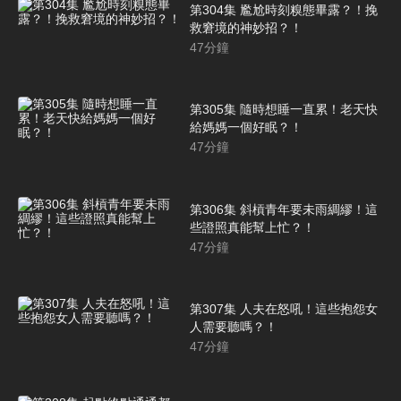
第304集 尷尬時刻糗態畢露？！挽
救窘境的神妙招？！
47
分鐘
第305集 隨時想睡一直累！老天快
給媽媽一個好眠？！
47
分鐘
第306集 斜槓青年要未雨綢繆！這
些證照真能幫上忙？！
47
分鐘
第307集 人夫在怒吼！這些抱怨女
人需要聽嗎？！
47
分鐘