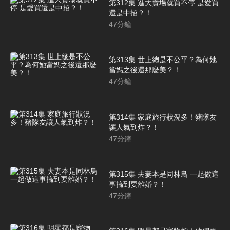
第312集 進大賣場就買不停 是愛買
還是中招？！
47
分鐘
第313集 世上總是不公平？為何她
當媽之後還那麼美？！
47
分鐘
第314集 家庭旅行狀況多！豬隊友
讓人氣到炸？！
47
分鐘
第315集 夫妻本是同林鳥 一起做這
事搞到要離婚？！
47
分鐘