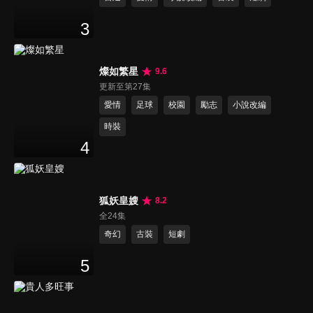
3
燦如繁星
9.6
更新至第27集
愛情
足球
校園
勵志
小說改編
時裝
4
狐妖皇嫂
8.2
全24集
奇幻
古裝
短劇
5