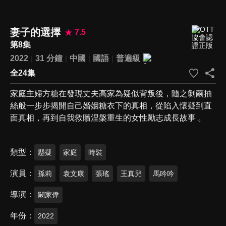
妻子的選擇
7.5
第8集
2022
31 分鐘
中國
國語
普遍級
全24集
家庭主婦方糖在發現丈夫高家為疑似背叛後，隨之剝繭抽
絲般一步步揭開自己婚姻糖衣下的真相，從陷入懷疑到直
面真相，再到自我救贖涅槃重生的女性勵志成長故事 。
類型
懸疑
家庭
時裝
演員
孫莉
袁文康
張瑤
王真兒
馬吟吟
導演
闞家偉
年份
2022