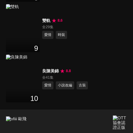
雙軌
8.6
全29集
愛情
時裝
9
良陳美錦
8.8
全41集
愛情
小說改編
古裝
10