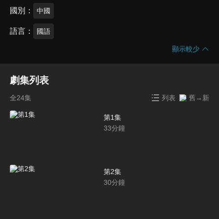
國別
中國
語言
國語
顯示較少
劇集列表
全24集
列表
舊→新
第1集
33
分鐘
第2集
30
分鐘