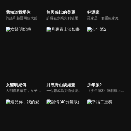
我知道我愛你
無與倫比的美麗
好運家
許諾和趙晉兩個大齡青年同樣遭受父母逼婚、親朋勸婚、媒妁催婚，朋友的誤會和父母的阻攔讓他們的愛情面臨種種坎坷。趙晉對許諾無微不至的關懷讓許諾感受到了久未有過的温暖和堅定，重拾對愛情的信心和渴望。許諾的出現也漸漸撫平了趙晉多年的情傷，讓趙晉感受到久違的幸福，兩人相知相戀相依。
許耀在創業失利後屢敗屢戰， 卻意外在職場遇到失聯多年的前女友。北漂女孩余佳恩因為職場上的不圓滑，在30歲的節點遭遇裁員；自稱渣女的張清在職場游刃有餘，卻花十年治癒原生家庭傷害；家庭主婦李念歡走出家庭壁壘後展開了一段相濡以沫的情感。三對正值「青年危機」的都市男女攜手走出生活困境。
羅家是一個重組家庭，早年喪偶的羅爸羅福全帶著一對龍鳳胎兒女，離異的羅媽郝茗帶著女兒郝有嘉，兩人走到一起，婚後又添了小女兒羅雨婷，成為罕見的六口之家。期盼著兒女們自己的“小家庭”和這個大家庭一樣幸福美滿，殊不知兒女們都各自出現了家庭的危機或人生的陣痛。
女醫明妃傳
月裏青山淡如畫
少年派2
大明禮教嚴苛，女子地位低下，不得從醫。祖上幾代為御醫的譚家，因遭奸人陷害遭遇滅頂之災，從此留下祖訓後代不得行醫。但聰慧的譚允賢（劉詩詩）從小耳濡目染，偷偷隨祖母習醫，不僅懸壺濟世、妙手仁心，得到了百姓的讚揚和支持，更漸起救天下女子之心…
一心想成為文物修復師的秋媛，陰差陽錯地闖入修復“神手”秦致遠的世界，拜其為師，就此開啓了師徒二人相愛相殺、相互治癒的逗趣生活。
《少年派2》陸劇線上看。大學畢業在即，四位昔日同窗好友林妙妙、錢三一、鄧小琪、江天昊與家庭雖各有困擾，但依舊努力前行的故事。