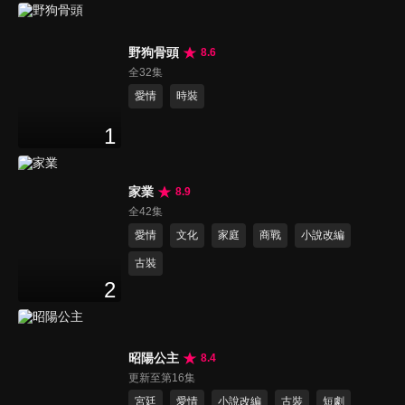
野狗骨頭
8.6
全32集
愛情
時裝
1
家業
8.9
全42集
愛情
文化
家庭
商戰
小說改編
古裝
2
昭陽公主
8.4
更新至第16集
宮廷
愛情
小說改編
古裝
短劇