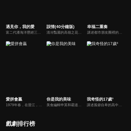
遇見你，我的愛
誤情(40分鐘版)
幸福二重奏
富二代潘海洋歷經三次失敗婚姻，認為金錢阻礙愛情。唯第一任妻子陸雪怡真心待他。好友伊軒勸他隱藏身份。他在酒吧對芭蕾舞演員韓夢瑤一見鍾情。便化身業務經理與她相戀。熱戀中潘海洋決定娶韓夢瑤，卻在婚前發現韓夢瑤三年前曾是自己公司員工，進而揭開伊軒與韓夢瑤為還債設局圖謀他財產的陰謀...
清冷豔麗的高嶺之花江時淺在遭受霸淩、暴力等一系列事件後，華麗蛻變逆襲歸來，用一場精心策劃強勢開啟自己的復仇之路，最終收穫內心救贖與愛情的故事。
講述都市朋友圈裡的好女好男們，在生活與職場的人際關係中經受重重磨練，解鎖夫妻與朋友之間最自洽的相處之道，尋找幸福真諦的故事。
愛拼會贏
你是我的美味
我奇怪的17歲³
1979年春，在晉江，高進陽和葉守禮兩個將近不惑之年的好兄弟，正在就如何致富、如何擺脱貧窮的問題爭論得面紅耳赤，高進陽夫婦用一條小漁船，開始了他們商業經貿的創業生涯。熱愛土地的葉守禮始終根植農業種植生產的領域，通過傳統與科技相結合，也走出了一條特色農業致富之路...
美食編輯申英和霸道上司鄭道並肩作戰，在職場中越挫越勇，最終愛情事業雙豐收，温情小奶狗于思成和雜誌攝影師同為職場打工人，也一起在吃瓜和磕糖中共同成長。
講述孤僻自卑的高中女生安靜，透過小說創作療癒自己。小說中三個性格不同的女主角和小夥伴們的故事也投射了安靜自己的成長過程。完成小說後的安靜，接納了人生的不完美，沒有遺憾地告別了自己的十七歲。
戲劇排行榜