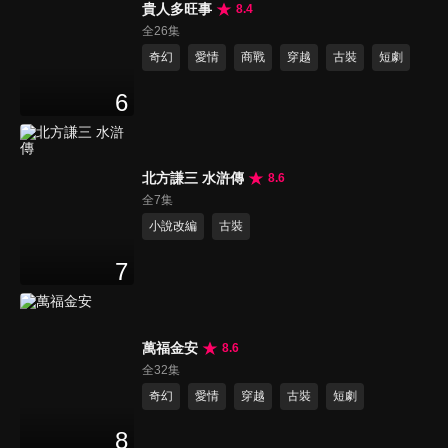
貴人多旺事
8.4
全26集
奇幻
愛情
商戰
穿越
古裝
短劇
6
北方謙三 水滸傳
8.6
全7集
小說改編
古裝
7
萬福金安
8.6
全32集
奇幻
愛情
穿越
古裝
短劇
8