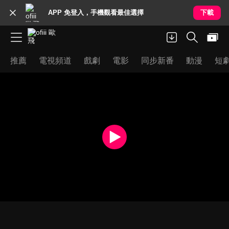
APP 免登入，手機觀看最佳選擇
下載
推薦
電視頻道
戲劇
電影
同步新番
動漫
短