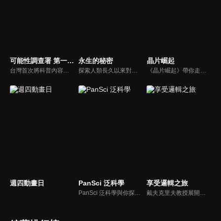
可能性調查署 第一季-布袋戲篇
永生的秘密
晶片崛起
台灣首次將科普內容與「陳錫煌掌中劇團」傳統布袋戲文化結合，成功跨界與跨業合作。 劇情設定一間經營於官道上的館舍，常常接待不同的來客，這些客人所遇到的各式難題，便由個性聰明伶俐、無所不知的主角「史馬特（Smart）」運用科學方法說明釋疑。製作團隊加入許多現代化議題與台灣生活化劇情元素，碰撞出精彩的火花。
探索人類長久以來對延長人類壽命的追求，並揭示了我們對永生的追求最終會帶我們走向何方。長壽產業的領先遠見者的研究重點是尋找將我們的壽命延長數百年甚至數千年的方法。但也有人質疑永生是否應該成為我們的目標，因為在他們看來，我們都知道我們最終會死亡，這一事實賦予了我們生命的緊迫感和意義。
《晶片崛起》帶你走進晶片的世界。從電腦與晶片的起源，到市場的激烈競爭，再到最新的先進製程，節目不只回顧科技如何改變歷史，也揭示半導體如何塑造我們的生活與未來，是一場融合知識、故事與視野的探索旅程。
週四動畫日
PanSci 泛科學
享受邏輯之旅
PanSci 泛科學與你探索公眾議題中的科學、生活中的科學、科學新發現！
戴夫克里夫教授展開了一場哲學、數學、科學和技術的知識之旅，所有這些領域的共同點是它們都基於邏輯。從亞里斯多德到愛麗絲夢遊仙境，從科幻小說到超級計算機。