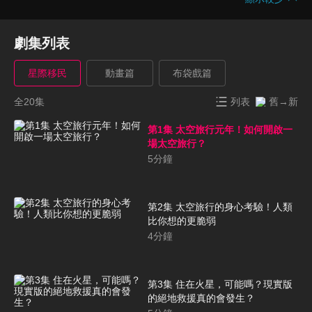
劇集列表
星際移民
動畫篇
布袋戲篇
全20集
列表
舊→新
第1集 太空旅行元年！如何開啟一
場太空旅行？
5
分鐘
第2集 太空旅行的身心考驗！人類
比你想的更脆弱
4
分鐘
第3集 住在火星，可能嗎？現實版
的絕地救援真的會發生？