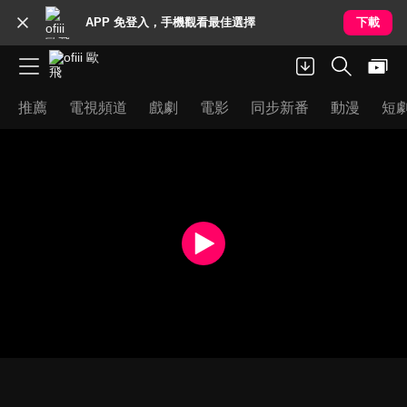
APP 免登入，手機觀看最佳選擇
下載
推薦
電視頻道
戲劇
電影
同步新番
動漫
短