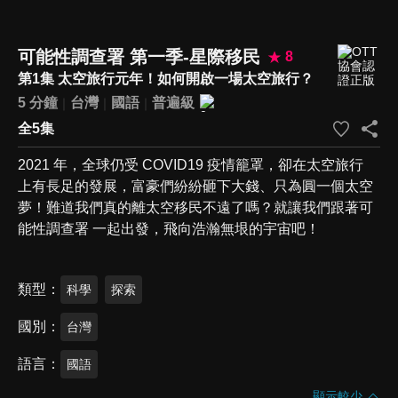
可能性調查署 第一季-星際移民
8
第1集 太空旅行元年！如何開啟一場太空旅行？
5 分鐘
台灣
國語
普遍級
全5集
2021 年，全球仍受 COVID19 疫情籠罩，卻在太空旅行
上有長足的發展，富豪們紛紛砸下大錢、只為圓一個太空
夢！難道我們真的離太空移民不遠了嗎？就讓我們跟著可
能性調查署 一起出發，飛向浩瀚無垠的宇宙吧！
類型
科學
探索
國別
台灣
語言
國語
顯示較少