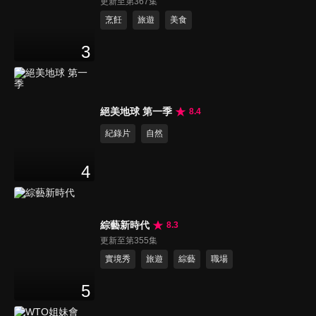
更新至第367集
烹飪
旅遊
美食
3
絕美地球 第一季
8.4
紀錄片
自然
4
綜藝新時代
8.3
更新至第355集
實境秀
旅遊
綜藝
職場
5