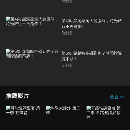
5
分鐘
第4集 黑洞蟲洞大開腦洞，時光旅
行不再是夢！
5
分鐘
第5集 穿越時空礙到你？時間悖論
惹不起！
5
分鐘
推薦影片
收合