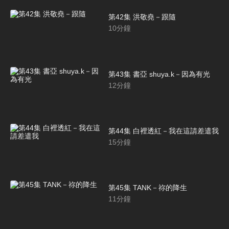
第42集 洪敬堯－跟隨
10
分鐘
第43集 書亞 shuya.k－因為有光
12
分鐘
第44集 白裡透紅－我在這請差遣我
15
分鐘
第45集 TANK－祢的降生
11
分鐘