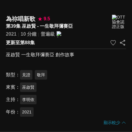
為祢唱新歌
9.5
第39集 巫啟賢 - 一生敬拜彌賽亞
2021
10 分鐘
普遍級
更新至第88集
巫啟賢 一生敬拜彌賽亞 創作故事
類型
見證
敬拜
來賓
巫啟賢
主持
李明依
年份
2021
顯示較少