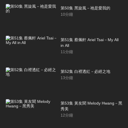
第50集 黑旋風－祂是愛我的
10
分鐘
第51集 蔡佩軒 Ariel Tsai－My All
in All
11
分鐘
第52集 白裡透紅－必經之地
13
分鐘
第53集 黃友聞 Melody Hwang－黑
秀美
12
分鐘