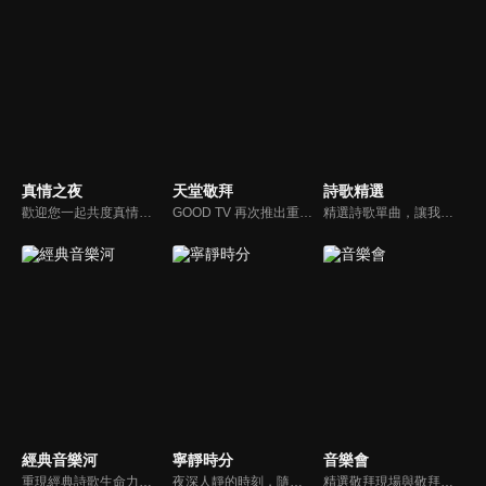
真情之夜
天堂敬拜
詩歌精選
歡迎您一起共度真情之夜，透過見證、詩歌讓我們一同進入在這個城市裡，許許多多的真情故事、真情人生。
GOOD TV 再次推出重量級音樂節目《天堂敬拜》，匯集當代知名音樂人，在敬拜水流中引領觀眾經歷神的同在。期盼觀眾收看時，神的同在降臨、聖靈充滿；透過音樂成為橋樑，讓神同在的氛圍，吸引非基督徒渴望認識神，得著救恩。
精選詩歌單曲，讓我們獻上全心全人的敬拜。
經典音樂河
寧靜時分
音樂會
重現經典詩歌生命力，讓您在歌中感受上帝亙古榮耀作為和救贖大恩。
夜深人靜的時刻，隨著音樂的流轉，帶領我們更深的摸著主。
精選敬拜現場與敬拜者真實的分享，讓我們一起向神獻上最美的祭。