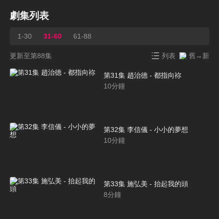
劇集列表
1-30
31-60
61-88
更新至第88集
列表
舊→新
第31集 趙治德 - 都指向祢
10
分鐘
第32集 李信儀 - 小小的夢想
10
分鐘
第33集 施弘美 - 抬起我的頭
8
分鐘