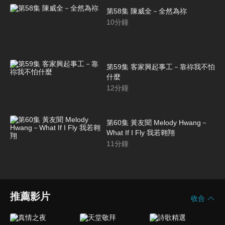
第58集 陳威全－全然為祢
10
分鐘
第59集 客家興起事工－靠祢我不怕
什麼
12
分鐘
第60集 黃友聞 Melody Hwang－
What If I Fly 我若翱翔
11
分鐘
推薦影片
收合