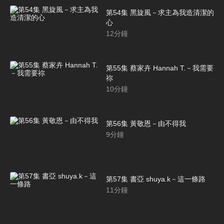
第54集 黑旋風－求主為我造清潔的
心
12
分鐘
第55集 蔡家卉 Hannah T.－我需要
祢
10
分鐘
第56集 黃敬恩－由不得我
9
分鐘
第57集 書亞 shuya.k－這一條路
11
分鐘