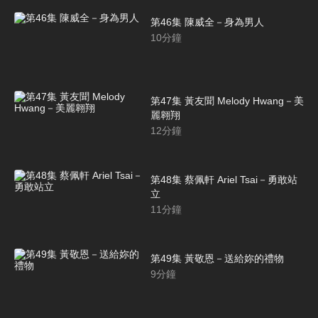
第46集 陳威全－身為男人
10
分鐘
第47集 黃友聞 Melody Hwang－美
麗翱翔
12
分鐘
第48集 蔡佩軒 Ariel Tsai－勇敢站
立
11
分鐘
第49集 黃敬恩－送給妳的禮物
9
分鐘