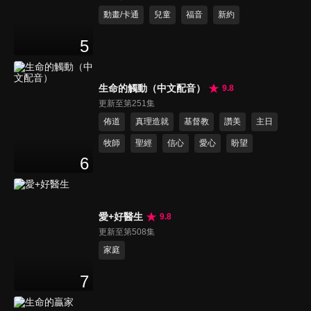
動畫/卡通
兒童
福音
新約
5
生命的觸動（中文配音）
9.8
更新至第251集
佈道
真理造就
基督教
讚美
主日
牧師
聖經
信心
愛心
盼望
6
愛+好醫生
9.8
更新至第508集
家庭
7