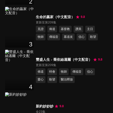
2
生命的贏家（中文配音）
9.8
更新至第209集
見證
佈道
基督教
讚美
主日
牧師
傳福音
慕道友
信心
盼望
3
豐盛人生 - 喬依絲邁爾（中文配音）
9.8
更新至第209集
佈道
特會
牧師
傳福音
信心
愛心
盼望
醫治釋放
4
新約妙妙妙
9.8
全23集