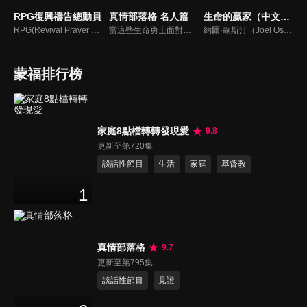
RPG復興禱告總動員
真情部落格 名人篇
生命的贏家（中文配音）
RPG(Revival Prayer Group復興禱告小組)，只要三個人聚集就可以禱告。由寇紹恩牧師特別參與製作、主持，讓見證複製見證，使聽聞中的神蹟奇事，成為你我的經歷，進而翻轉迎向復興！
當這些生命勇士面對自己生命中的難題時，選擇靠著信靠耶穌來勇敢勝過，這些可愛的基督徒們，願意把自己生命裡最黑暗軟弱的一面和大家分享，為的就是將來自天上那最美好的福分帶給人們，每一個有血有淚的生命見證，都是最震撼人心的蛻變，最深刻的真實。
約爾·歐斯汀（Joel Osteen）綽號是「微笑的傳道者」，是美國的宣教士、電視佈道家和作家，他在美國最大的基督教會湖木教會擔任主任牧師。2004年，他的第一本書「活出美好」，首次出版就登上紐約時報暢銷書的榜首，這本書在紐約時報暢銷200多週。
蒙福排行榜
家庭8點檔轉轉發現愛
9.8
更新至第720集
談話性節目
生活
家庭
基督教
1
真情部落格
9.7
更新至第795集
談話性節目
見證