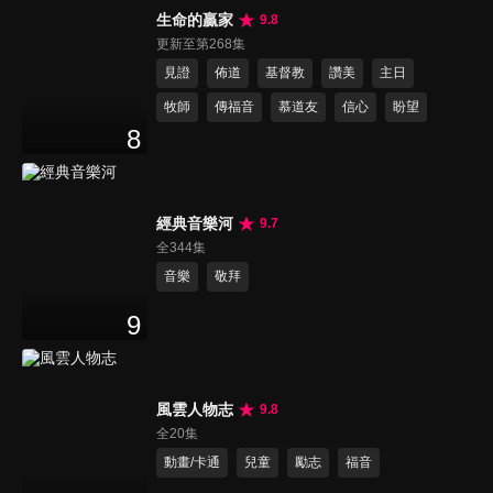
生命的贏家
9.8
更新至第268集
見證
佈道
基督教
讚美
主日
牧師
傳福音
慕道友
信心
盼望
8
經典音樂河
9.7
全344集
音樂
敬拜
9
風雲人物志
9.8
全20集
動畫/卡通
兒童
勵志
福音