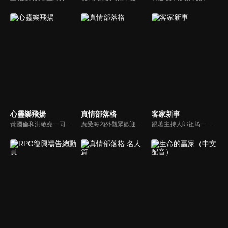
心靈樂飛揚
真情部落格
客家新事
黃國倫和洪敬堯一同至心靈樂飛揚分享流行音樂和詩歌的不同處，兩人在節目中更分享影響他們或深具意義的歌曲，節目中演唱了我願意、每天愛你多一些、眼淚、愛是最美的事情、不住感謝不停讚美、愛常常喜樂等動人好聽的歌曲。
廣受海內外觀眾歡迎的真情部落格，是以見證故事為主軸的訪談節目，由知名主播夏嘉璐主持，莊信德牧師、黃國倫牧師回應，來賓在節目中自在的暢談自己的生命歷程，這些最真實的生命見證也幫助許多人走出低谷。
跟著主持人郎祖筠一起關心客家事，體驗客家文化之美，透過見證分享一同經歷上帝的恩典。