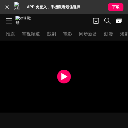
APP 免登入，手機觀看最佳選擇
下載
推薦
電視頻道
戲劇
電影
同步新番
動漫
短