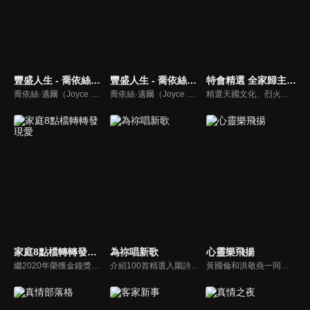
豐盛人生 - 喬依絲邁爾（中文配音）
豐盛人生 - 喬依絲邁爾
特會精選 全家歸主有良方
喬依絲·邁爾（Joyce Meyer）講求聖經的實際應用，講道風格幽默且平易近人。她也是紐約時報暢銷書排行第一名的作家，撰寫近九十本啟發人心的書籍，包括暢銷書《心思的戰場》、《如何管理你的情緒》、《拒絕的根》、《自在作自己》、《成功作自己》
喬依絲·邁爾（Joyce Meyer）講求聖經的實際應用，講道風格幽默且平易近人。她也是紐約時報暢銷書排行第一名的作家，撰寫近九十本啟發人心的書籍，包括暢銷書《心思的戰場》、《如何管理你的情緒》、《拒絕的根》、《自在作自己》、《成功作自己》
精選天國文化、烈火特會、超自然大能與使徒性教會等特會，幫助我們更加明白神的心意，好讓我們的生命能走在神的道路上進入命定。
家庭8點檔轉轉發現愛
為祢唱新歌
心靈樂飛揚
繼2020年榮獲金鐘獎「生活風格節目主持人獎」，2021年再度入圍，從真理出發的家庭談話性節目，針對現代婚姻家庭議題讓您輕鬆掌握關注方向。
介紹100首精選入圍詩歌及創作新秀；以及資深詩歌創作人及知名基督徒藝人，如巫啟賢、張芸京、TANK、盛曉玫等。分享他們的創作故事，或感動他們的一首詩歌。一起唱新歌，來為主打歌。
黃國倫和洪敬堯一同至心靈樂飛揚分享流行音樂和詩歌的不同處，兩人在節目中更分享影響他們或深具意義的歌曲，節目中演唱了我願意、每天愛你多一些、眼淚、愛是最美的事情、不住感謝不停讚美、愛常常喜樂等動人好聽的歌曲。