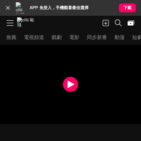
APP 免登入，手機觀看最佳選擇
下載
推薦
電視頻道
戲劇
電影
同步新番
動漫
短