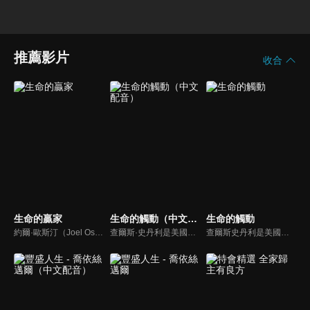
推薦影片
收合
生命的贏家
生命的觸動（中文配音）
生命的觸動
約爾·歐斯汀（Joel Osteen）綽號是「微笑的傳道者」，是美國的宣教士、電視佈道家和作家，他在美國最大的基督教會湖木教會擔任主任牧師。2004年，他的第一本書「活出美好」，首次出版就登上紐約時報暢銷書的榜首，這本書在紐約時報暢銷200多週。
查爾斯·史丹利是美國第一浸信會的主任牧師，也是In Touch Ministries的創始人，也是紐約時報暢銷書作家。
查爾斯史丹利是美國第一浸信會的榮譽牧師，也是In Touch Ministries（生命的觸動）的創始人，更是紐約時報暢銷書作家。