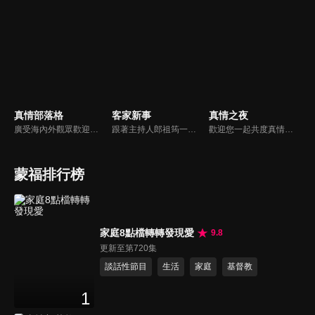
真情部落格
客家新事
真情之夜
廣受海內外觀眾歡迎的真情部落格，是以見證故事為主軸的訪談節目，由知名主播夏嘉璐主持，莊信德牧師、黃國倫牧師回應，來賓在節目中自在的暢談自己的生命歷程，這些最真實的生命見證也幫助許多人走出低谷。
跟著主持人郎祖筠一起關心客家事，體驗客家文化之美，透過見證分享一同經歷上帝的恩典。
歡迎您一起共度真情之夜，透過見證、詩歌讓我們一同進入在這個城市裡，許許多多的真情故事、真情人生。
蒙福排行榜
家庭8點檔轉轉發現愛
9.8
更新至第720集
談話性節目
生活
家庭
基督教
1