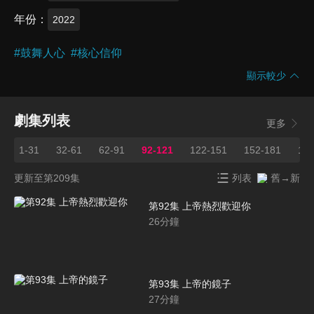
年份
2022
#
鼓舞人心
#
核心信仰
顯示較少
劇集列表
更多
1-31
32-61
62-91
92-121
122-151
152-181
182
更新至第209集
列表
舊→新
第92集 上帝熱烈歡迎你
26
分鐘
第93集 上帝的鏡子
27
分鐘