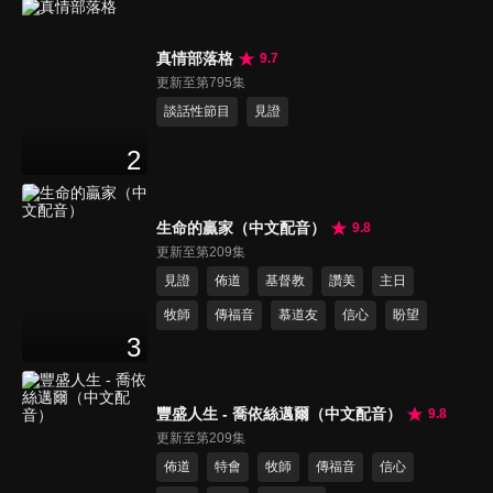
真情部落格
9.7
更新至第795集
談話性節目
見證
2
生命的贏家（中文配音）
9.8
更新至第209集
見證
佈道
基督教
讚美
主日
牧師
傳福音
慕道友
信心
盼望
3
豐盛人生 - 喬依絲邁爾（中文配音）
9.8
更新至第209集
佈道
特會
牧師
傳福音
信心