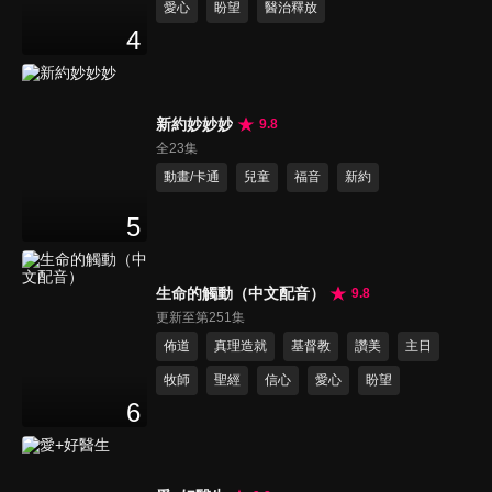
愛心
盼望
醫治釋放
4
新約妙妙妙
9.8
全23集
動畫/卡通
兒童
福音
新約
5
生命的觸動（中文配音）
9.8
更新至第251集
佈道
真理造就
基督教
讚美
主日
牧師
聖經
信心
愛心
盼望
6