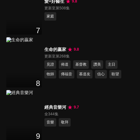
愛+好醫生
9.8
更新至第508集
家庭
7
生命的贏家
9.8
更新至第268集
見證
佈道
基督教
讚美
主日
牧師
傳福音
慕道友
信心
盼望
8
經典音樂河
9.7
全344集
音樂
敬拜
9