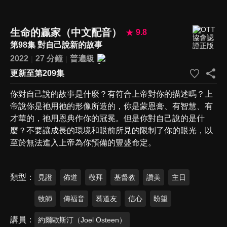
生命的贏家（中文配音）
9.8
第98集 對自己說新的故事
2022
27 分鐘
普遍級
更新至第209集
你對自己說的故事是什麼？有符合上帝對你的描述嗎？上
帝說你是祂用祂的形像所造的，你是蒙恩膏、有智慧、有
才華的，祂用恩典作你的冠冕。但是你對自己說的是什
麼？不要讓成長的環境和眼前所見的限制了你的眼光，以
至於無法進入上帝為你預備的豐盛命定。
類型
見證
佈道
敬拜
基督教
讚美
主日
牧師
傳福音
慕道友
信心
盼望
講員
約爾歐斯汀（Joel Osteen）