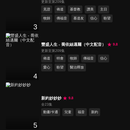
更新至第209集
見證
佈道
基督教
讚美
主日
牧師
傳福音
慕道友
信心
盼望
3
豐盛人生 - 喬依絲邁爾（中文配音）
9.8
更新至第209集
佈道
特會
牧師
傳福音
信心
愛心
盼望
醫治釋放
4
新約妙妙妙
9.8
全23集
動畫/卡通
兒童
福音
新約
5