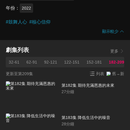
年份
2022
#
鼓舞人心
#
核心信仰
顯示較少
劇集列表
更多
1
32-61
62-91
92-121
122-151
152-181
182-209
更新至第209集
列表
舊→新
第182集 期待充滿恩惠的未來
27
分鐘
第183集 降低生活中的噪音
28
分鐘