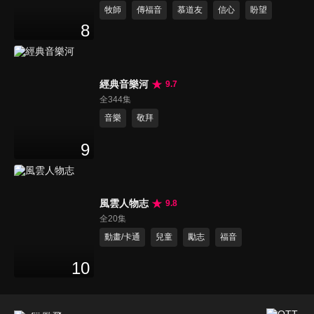
牧師
傳福音
慕道友
信心
盼望
8
經典音樂河
9.7
全344集
音樂
敬拜
9
風雲人物志
9.8
全20集
動畫/卡通
兒童
勵志
福音
10