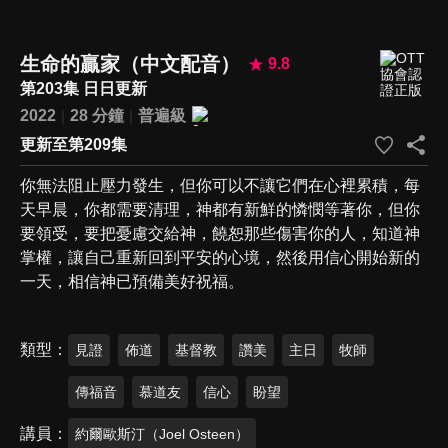
生命的贏家（中文配音）
9.8
第203集 日日更新
2022
28 分鐘
普遍級
更新至第209集
你無法阻止壓力發生，但你可以不讓它們在心裡累積，每
天早晨，你都需要清理，神都有新鮮的憐憫等著你，但你
要領受，要把憂慮交給神，饒恕那些傷害你的人，知道神
掌權，讓自己重新回到平安的心境，然後用信心開始新的
一天，相信神已預備美好祝福。
類型
見證
佈道
基督教
讚美
主日
牧師
傳福音
慕道友
信心
盼望
講員
約爾歐斯汀（Joel Osteen）