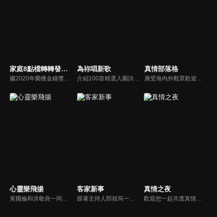
家庭8點檔轉轉發現愛
為祢唱新歌
真情部落格
繼2020年榮獲金鐘獎「生活風格節目主持人獎」，2021年再度入圍，從真理出發的家庭談話性節目，針對現代婚姻家庭議題讓您輕鬆掌握關注方向。
介紹100首精選入圍詩歌及創作新秀；以及資深詩歌創作人及知名基督徒藝人，如巫啟賢、張芸京、TANK、盛曉玫等。分享他們的創作故事，或感動他們的一首詩歌。一起唱新歌，來為主打歌。
廣受海內外觀眾歡迎的真情部落格，是以見證故事為主軸的訪談節目，由知名主播夏嘉璐主持，莊信德牧師、黃國倫牧師回應，來賓在節目中自在的暢談自己的生命歷程，這些最真實的生命見證也幫助許多人走出低谷。
心靈樂飛揚
客家新事
真情之夜
黃國倫和洪敬堯一同至心靈樂飛揚分享流行音樂和詩歌的不同處，兩人在節目中更分享影響他們或深具意義的歌曲，節目中演唱了我願意、每天愛你多一些、眼淚、愛是最美的事情、不住感謝不停讚美、愛常常喜樂等動人好聽的歌曲。
跟著主持人郎祖筠一起關心客家事，體驗客家文化之美，透過見證分享一同經歷上帝的恩典。
歡迎您一起共度真情之夜，透過見證、詩歌讓我們一同進入在這個城市裡，許許多多的真情故事、真情人生。