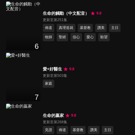
生命的觸動（中文配音）
9.8
更新至第251集
佈道
真理造就
基督教
讚美
主日
牧師
聖經
信心
愛心
盼望
6
愛+好醫生
9.8
更新至第503集
家庭
7
生命的贏家
9.8
更新至第268集
見證
佈道
基督教
讚美
主日