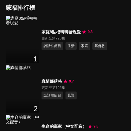
蒙福排行榜
家庭8點檔轉轉發現愛
9.8
更新至第720集
談話性節目
生活
家庭
基督教
1
真情部落格
9.7
更新至第795集
談話性節目
見證
2
生命的贏家（中文配音）
9.8