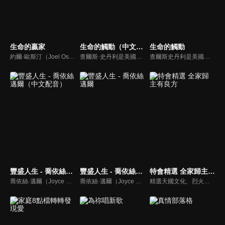
生命的贏家
生命的觸動（中文配音）
生命的觸動
約爾·歐斯汀（Joel Osteen）綽號是「微笑的傳道者」，是美國的宣教士、電視佈道家和作家，他在美國最大的基督教會湖木教會擔任主任牧師。2004年，他的第一本書「活出美好」，首次出版就登上紐約時報暢銷書的榜首，這本書在紐約時報暢銷200多週。
查爾斯·史丹利是美國第一浸信會的主任牧師，也是In Touch Ministries的創始人，也是紐約時報暢銷書作家。
查爾斯史丹利是美國第一浸信會的榮譽牧師，也是In Touch Ministries（生命的觸動）的創始人，更是紐約時報暢銷書作家。
豐盛人生 - 喬依絲邁爾（中文配音）
豐盛人生 - 喬依絲邁爾
特會精選 全家歸主有良方
喬依絲·邁爾（Joyce Meyer）講求聖經的實際應用，講道風格幽默且平易近人。她也是紐約時報暢銷書排行第一名的作家，撰寫近九十本啟發人心的書籍，包括暢銷書《心思的戰場》、《如何管理你的情緒》、《拒絕的根》、《自在作自己》、《成功作自己》
喬依絲·邁爾（Joyce Meyer）講求聖經的實際應用，講道風格幽默且平易近人。她也是紐約時報暢銷書排行第一名的作家，撰寫近九十本啟發人心的書籍，包括暢銷書《心思的戰場》、《如何管理你的情緒》、《拒絕的根》、《自在作自己》、《成功作自己》
精選天國文化、烈火特會、超自然大能與使徒性教會等特會，幫助我們更加明白神的心意，好讓我們的生命能走在神的道路上進入命定。