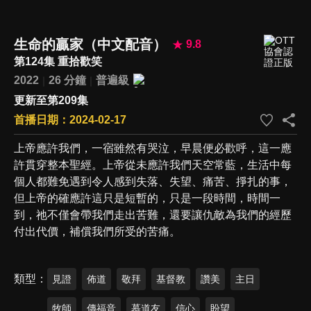
生命的贏家（中文配音）
9.8
第124集 重拾歡笑
2022
26 分鐘
普遍級
更新至第209集
首播日期：2024-02-17
上帝應許我們，一宿雖然有哭泣，早晨便必歡呼，這一應
許貫穿整本聖經。上帝從未應許我們天空常藍，生活中每
個人都難免遇到令人感到失落、失望、痛苦、掙扎的事，
但上帝的確應許這只是短暫的，只是一段時間，時間一
到，祂不僅會帶我們走出苦難，還要讓仇敵為我們的經歷
付出代價，補償我們所受的苦痛。
類型
見證
佈道
敬拜
基督教
讚美
主日
牧師
傳福音
慕道友
信心
盼望