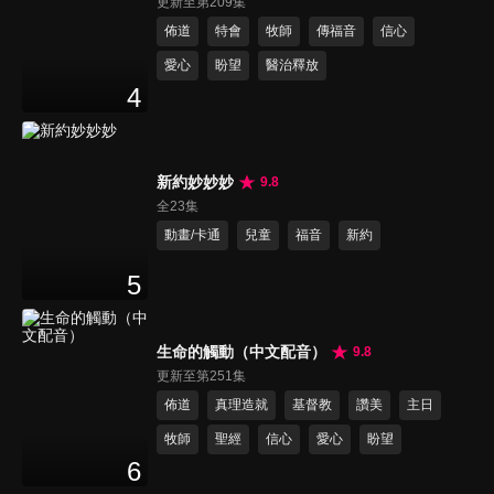
更新至第209集
佈道
特會
牧師
傳福音
信心
愛心
盼望
醫治釋放
4
新約妙妙妙
9.8
全23集
動畫/卡通
兒童
福音
新約
5
生命的觸動（中文配音）
9.8
更新至第251集
佈道
真理造就
基督教
讚美
主日
牧師
聖經
信心
愛心
盼望
6