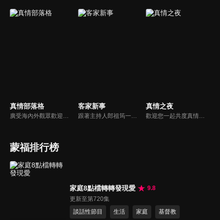
真情部落格
客家新事
真情之夜
廣受海內外觀眾歡迎的真情部落格，是以見證故事為主軸的訪談節目，由知名主播夏嘉璐主持，莊信德牧師、黃國倫牧師回應，來賓在節目中自在的暢談自己的生命歷程，這些最真實的生命見證也幫助許多人走出低谷。
跟著主持人郎祖筠一起關心客家事，體驗客家文化之美，透過見證分享一同經歷上帝的恩典。
歡迎您一起共度真情之夜，透過見證、詩歌讓我們一同進入在這個城市裡，許許多多的真情故事、真情人生。
蒙福排行榜
家庭8點檔轉轉發現愛
9.8
更新至第720集
談話性節目
生活
家庭
基督教