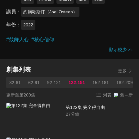
講員
約爾歐斯汀（Joel Osteen）
年份
2022
#
鼓舞人心
#
核心信仰
顯示較少
劇集列表
更多
1
32-61
62-91
92-121
122-151
152-181
182-209
更新至第209集
列表
舊→新
第122集 完全得自由
27
分鐘