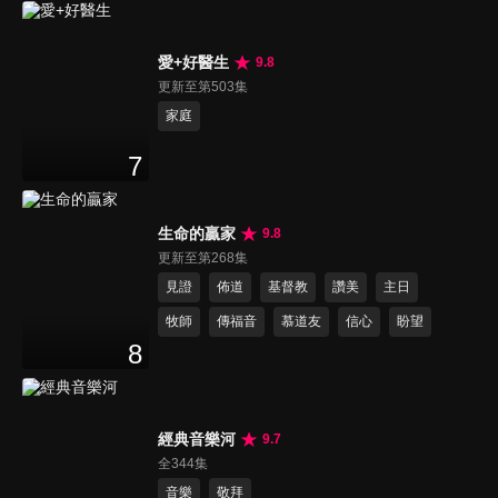
愛+好醫生
9.8
更新至第503集
家庭
7
生命的贏家
9.8
更新至第268集
見證
佈道
基督教
讚美
主日
牧師
傳福音
慕道友
信心
盼望
8
經典音樂河
9.7
全344集
音樂
敬拜