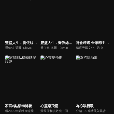
豐盛人生 - 喬依絲邁爾（中文配音）
豐盛人生 - 喬依絲邁爾
特會精選 全家歸主有良方
喬依絲·邁爾（Joyce Meyer）講求聖經的實際應用，講道風格幽默且平易近人。她也是紐約時報暢銷書排行第一名的作家，撰寫近九十本啟發人心的書籍，包括暢銷書《心思的戰場》、《如何管理你的情緒》、《拒絕的根》、《自在作自己》、《成功作自己》
喬依絲·邁爾（Joyce Meyer）講求聖經的實際應用，講道風格幽默且平易近人。她也是紐約時報暢銷書排行第一名的作家，撰寫近九十本啟發人心的書籍，包括暢銷書《心思的戰場》、《如何管理你的情緒》、《拒絕的根》、《自在作自己》、《成功作自己》
精選天國文化、烈火特會、超自然大能與使徒性教會等特會，幫助我們更加明白神的心意，好讓我們的生命能走在神的道路上進入命定。
家庭8點檔轉轉發現愛
心靈樂飛揚
為祢唱新歌
繼2020年榮獲金鐘獎「生活風格節目主持人獎」，2021年再度入圍，從真理出發的家庭談話性節目，針對現代婚姻家庭議題讓您輕鬆掌握關注方向。
黃國倫和洪敬堯一同至心靈樂飛揚分享流行音樂和詩歌的不同處，兩人在節目中更分享影響他們或深具意義的歌曲，節目中演唱了我願意、每天愛你多一些、眼淚、愛是最美的事情、不住感謝不停讚美、愛常常喜樂等動人好聽的歌曲。
介紹100首精選入圍詩歌及創作新秀；以及資深詩歌創作人及知名基督徒藝人，如巫啟賢、張芸京、TANK、盛曉玫等。分享他們的創作故事，或感動他們的一首詩歌。一起唱新歌，來為主打歌。