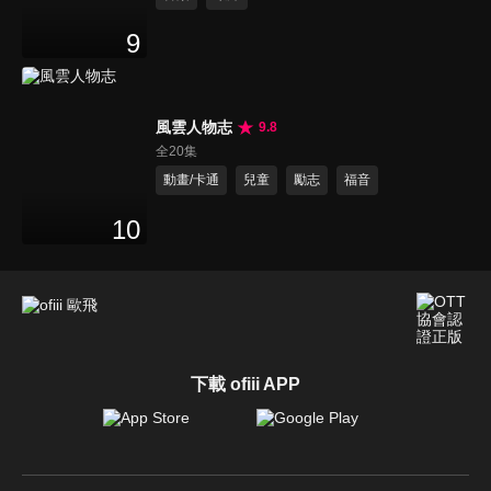
9
風雲人物志
9.8
全20集
動畫/卡通
兒童
勵志
福音
10
下載 ofiii APP