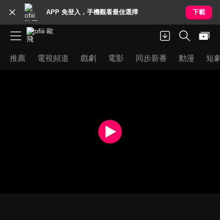
APP 免登入，手機觀看最佳選擇
下載
推薦
電視頻道
戲劇
電影
同步新番
動漫
短