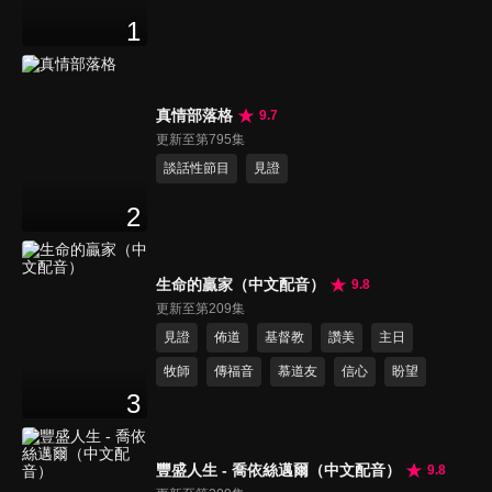
1
真情部落格
9.7
更新至第795集
談話性節目
見證
2
生命的贏家（中文配音）
9.8
更新至第209集
見證
佈道
基督教
讚美
主日
牧師
傳福音
慕道友
信心
盼望
3
豐盛人生 - 喬依絲邁爾（中文配音）
9.8