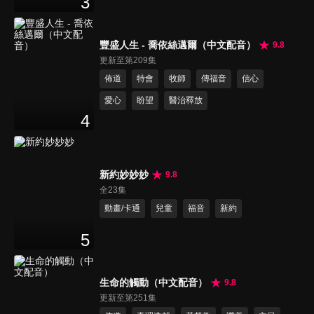
3
豐盛人生 - 喬依絲邁爾（中文配音）
9.8
更新至第209集
佈道
特會
牧師
傳福音
信心
愛心
盼望
醫治釋放
4
新約妙妙妙
9.8
全23集
動畫/卡通
兒童
福音
新約
5
生命的觸動（中文配音）
9.8
更新至第251集