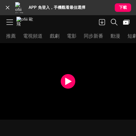
APP 免登入，手機觀看最佳選擇
下載
推薦
電視頻道
戲劇
電影
同步新番
動漫
短