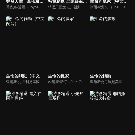
豐盛人生 - 喬依絲邁爾
特會精選 全家歸主有良方
生命的贏家（中文配音）
喬依絲·邁爾（Joyce Meyer）講求聖經的實際應用，講道風格幽默且平易近人。她也是紐約時報暢銷書排行第一名的作家，撰寫近九十本啟發人心的書籍，包括暢銷書《心思的戰場》、《如何管理你的情緒》、《拒絕的根》、《自在作自己》、《成功作自己》
精選天國文化、烈火特會、超自然大能與使徒性教會等特會，幫助我們更加明白神的心意，好讓我們的生命能走在神的道路上進入命定。
約爾·歐斯汀（Joel Osteen）綽號是「微笑的傳道者」，是美國的宣教士、電視佈道家和作家，他在美國最大的基督教會湖木教會擔任主任牧師。2004年，他的第一本書「活出美好」，首次出版就登上紐約時報暢銷書的榜首，這本書在紐約時報暢銷200多週。
生命的觸動（中文配音）
生命的贏家
生命的觸動
查爾斯·史丹利是美國第一浸信會的主任牧師，也是In Touch Ministries的創始人，也是紐約時報暢銷書作家。
約爾·歐斯汀（Joel Osteen）綽號是「微笑的傳道者」，是美國的宣教士、電視佈道家和作家，他在美國最大的基督教會湖木教會擔任主任牧師。2004年，他的第一本書「活出美好」，首次出版就登上紐約時報暢銷書的榜首，這本書在紐約時報暢銷200多週。
查爾斯史丹利是美國第一浸信會的榮譽牧師，也是In Touch Ministries（生命的觸動）的創始人，更是紐約時報暢銷書作家。