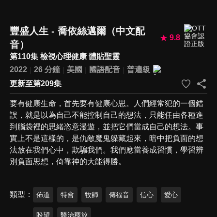
豐盛人生 - 喬依絲邁爾（中文配
9.8
音）
第110集 檢視心理健康 體貼聖靈
2022
26 分鐘
美國
國語配音
普遍級
更新至第209集
要有健康生命，首先要有健康心思。人們經常犯的一個錯
誤，就是以為自己不能控制自己的想法，只能任由各種進
到腦袋裡的思緒恣意漫遊，並把它們當成自己的想法。事
實上不是這樣的，是仇敵魔鬼躲藏起來，暗中把負面的想
法放在我們心中，欺騙我們。我們應當養成習慣，學習辨
別負面思想，倚靠神的大能得勝。
類型
佈道
特會
牧師
傳福音
信心
愛心
盼望
醫治釋放