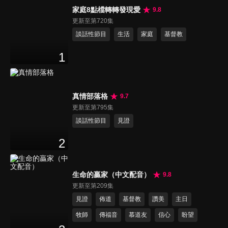
家庭8點檔轉轉發現愛
9.8
更新至第720集
談話性節目
生活
家庭
基督教
1
真情部落格
9.7
更新至第795集
談話性節目
見證
2
生命的贏家（中文配音）
9.8
更新至第209集
見證
佈道
基督教
讚美
主日
牧師
傳福音
慕道友
信心
盼望