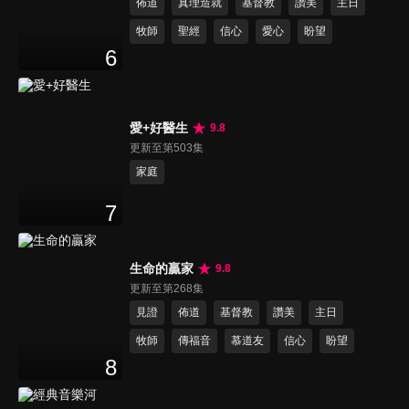
佈道
真理造就
基督教
讚美
主日
牧師
聖經
信心
愛心
盼望
6
愛+好醫生
9.8
更新至第503集
家庭
7
生命的贏家
9.8
更新至第268集
見證
佈道
基督教
讚美
主日
牧師
傳福音
慕道友
信心
盼望
8