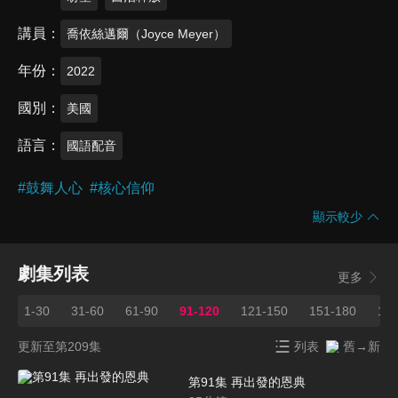
講員
喬依絲邁爾（Joyce Meyer）
年份
2022
國別
美國
語言
國語配音
#
鼓舞人心
#
核心信仰
顯示較少
劇集列表
更多
1-30
31-60
61-90
91-120
121-150
151-180
181
更新至第209集
列表
舊→新
第91集 再出發的恩典