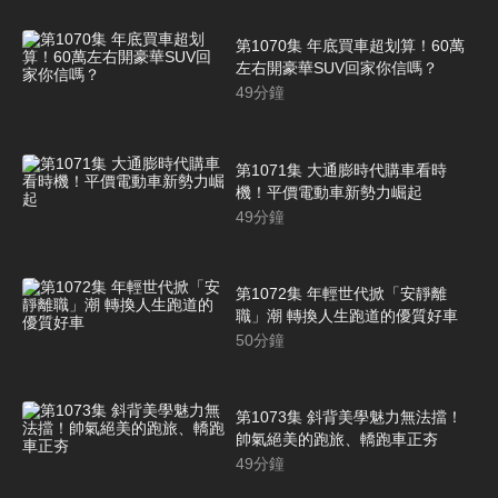
第1070集 年底買車超划算！60萬
左右開豪華SUV回家你信嗎？
49
分鐘
第1071集 大通膨時代購車看時
機！平價電動車新勢力崛起
49
分鐘
第1072集 年輕世代掀「安靜離
職」潮 轉換人生跑道的優質好車
50
分鐘
第1073集 斜背美學魅力無法擋！
帥氣絕美的跑旅、轎跑車正夯
49
分鐘