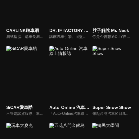
CARLINK鏈車網
DR. IF fACTORY 硬核車媒
脖子解說 Mr. Neck
測試輪胎、購車長測、交通法規、海外試駕，不只是試車，CARLINK將帶給你更全方位的內容！
講解汽車引擎、底盤的硬知識、黑科技，「 實事求是、看到什麼講什麼 」是 「DR.IF fACTORY 硬核車媒」 的精神。
你是否曾想過D.I.Y自己的愛車卻尋求不到協助？你是否考慮特定車款卻不知風評如何？你是否想跟廣大的車友們交流、交心、交朋友？分享「說車、玩車、聊車」的大小事！不管你懂車、不懂車、甚至是想買車的朋友，我們會把最新的車市資訊，以及養車的小知識分享給大家！
SiCAR愛車酷
Auto-Online 汽車線上情報誌
Super Snow Show
不管是試駕報導、車用產品試用分享或是安全駕駛教室等等，「SiCAR愛車酷」都會不定期推出各式風格的汽車短片與你們分享。
「Auto-Online汽車線上情報誌」成立於1999年，是一個將網路平台、平面雜誌與影音頻道結合的專業汽車媒體。影音內容：汽車試駕、重機試駕、車壇快訊、老車單元以及集體評比，我們致力呈現最真實的試駕體驗。
帶起台灣汽車節目風潮，前TVBS《地球黃金線》與東森《夢想街57號》主持人，「車界女神」廖盈婷，自製談話性節目《Super Snow Show》，持續以熱情和風趣的主持風格，打造出高人氣試車頻道，介紹車與生活。