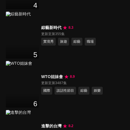
4
綜藝新時代
8.3
更新至第355集
實境秀
旅遊
綜藝
職場
5
WTO姐妹會
8.9
更新至第3487集
國際
談話性節目
綜藝
娛樂
6
進擊的台灣
8.2