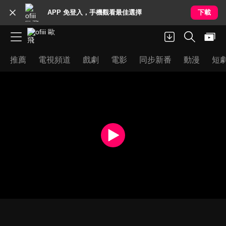
APP 免登入，手機觀看最佳選擇
下載
推薦
電視頻道
戲劇
電影
同步新番
動漫
短