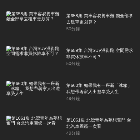
第658集 買車容易養車難 錢全部拿
去租車更划算？
50
分鐘
第659集 台灣SUV滿街跑 空間需求
非買休旅車不可？
50
分鐘
第660集 如果我有一座新「冰箱」
我想帶著家人出遊享受人生
49
分鐘
第1061集 北漂青年為夢想奮鬥 台
北汽車圖鑑一次看
49
分鐘