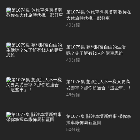
第1074集 休旅車導購指南 教你在
大休旅時代挑一部好車
49
分鐘
第1075集 夢想財富自由的生活
嗎？先了解有錢人的購車思維
49
分鐘
第1076集 想跟別人不一樣又要高
妥善率？那你超適合「這些車」！
49
分鐘
第1077集 關注車壇新鮮事 帶你掌
握車廠佈局新藍圖
50
分鐘