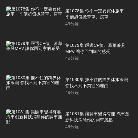
第1078集 你不一定要買休旅車！
平價超值掀背車、房車
49
分鐘
第1079集 嚴選CP值、豪華兼具
MPV 讓你回到家的感受
49
分鐘
第1080集 攔不住的跨界休旅浪潮
你找不到不買它的理由
49
分鐘
第1081集 讓開車變得有趣 汽車創
新科技消除你的開車痛點
49
分鐘