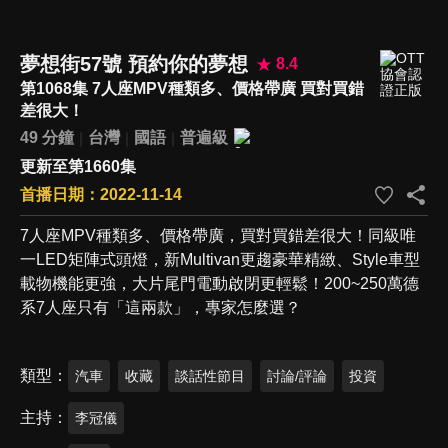
夢想街57號 預約你的夢想
8.4
第1068集 7人座MPV種類多、價格帶廣 買對買錯
差很大！
49 分鐘
台灣
國語
普遍級
更新至第1660集
首播日期：2022-11-14
7人座MPV種類多、價格帶廣，買對買錯差很大！同級唯
一LED矩陣式頭燈，新Multivan更趨豪華精緻、Style車型
載物機能更強，大片尾門電動啟閉更輕鬆！200~250萬德
系7人座只有「這兩款」，專家怎麼選？
類型
汽車
收藏
談話性節目
討論/評論
投資
主持
李冠儀