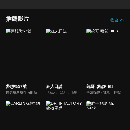
推薦影片
收合
夢想街57號
狂人日誌
統哥 嗜駕Pit63
提供最新最即時的新車資訊、邀請汽車達人分享試車報告，同時幫觀眾做最仔細的車款集評。還有專家分享最實用、最省錢的愛車維修撇步，甚至將難得一見的限量車、改裝車直接搬到棚內，將更專業、更豐富、更多元化的內容呈現給觀眾。
《狂人日誌》，僅獻給所有試著在這個數位化年代，惦記著、堅持著那份對純粹機械無止盡熱愛的熱血車狂們。
專注提供 - 性能、操控、改裝、樂趣、實用 的汽車頻道。