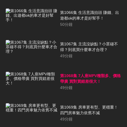
第1066集 生活意識抬頭 賺錢、出
遊都ok的車才是好幫手！
50
分鐘
第1067集 主流沒缺點？小眾碰不
得？到底買什麼車才合理？
49
分鐘
第1068集 7人座MPV種類多、價格
帶廣 買對買錯差很大！
49
分鐘
第1069集 房車更有型、更穩重！
四門房車魅力依舊不減
49
分鐘