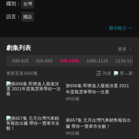
國別
台灣
語言
國語
顯示較少
劇集列表
更多
595
596-625
626-655
656-1085
1086-1115
1116-1145
更新至第1660集
列表
舊→新
第656集 即將進入最後決選 2021
年度風雲車帶你一次看
49
分鐘
第657集 元月台灣汽車銷售報告出
爐 帶你一覽車市全貌！
49
分鐘