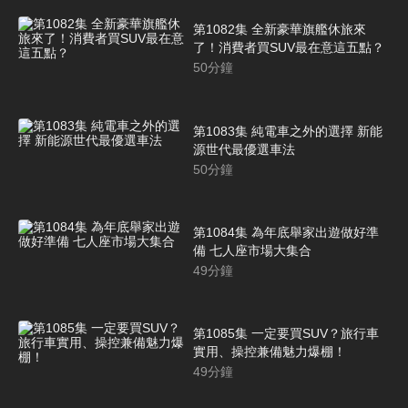
第1082集 全新豪華旗艦休旅來
了！消費者買SUV最在意這五點？
50
分鐘
第1083集 純電車之外的選擇 新能
源世代最優選車法
50
分鐘
第1084集 為年底舉家出遊做好準
備 七人座市場大集合
49
分鐘
第1085集 一定要買SUV？旅行車
實用、操控兼備魅力爆棚！
49
分鐘