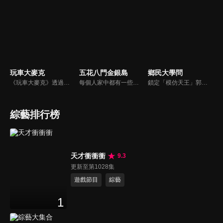
玩車大麥克
五花八門金銀島
鄉民大學問
《玩車大麥克》透過輕鬆、愉快的方式，把汽車、親子、旅遊與美食等相關資訊傳達給網友們。玩樂生活、輕鬆懂車！
每個人家中都有一些寶物，但是也許你把這些寶物當成廢物！不管是寶物還是廢物，快把它帶來金銀島變現金吧！節目邀請來賓分享與其寶物之間的故事，還會安排不同領域的「鑒定大師」來對物品進行估價，現場並有明星意見團，用一般收藏家的角度來給予意見。
鎖定「模仿天王」郭子乾，還有高顏值學霸大學生辛辣提問唷！全新優質節目都在NOWnews《鄉民大學問》！
綜藝排行榜
天才衝衝衝
9.3
更新至第1028集
遊戲節目
綜藝
1