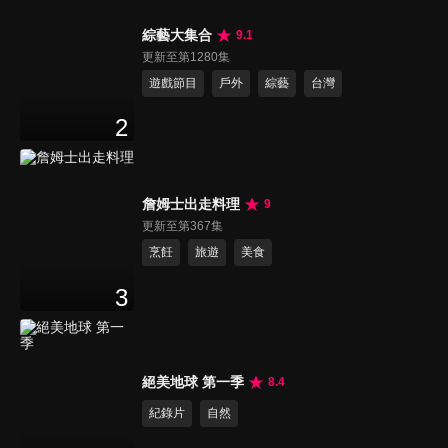
綜藝大集合
9.1
更新至第1280集
遊戲節目
戶外
綜藝
台灣
2
詹姆士出走料理
9
更新至第367集
烹飪
旅遊
美食
3
絕美地球 第一季
8.4
紀錄片
自然