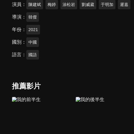
演員
陳建斌
梅婷
涂松岩
劉威葳
于明加
遲嘉
導演
韓傑
年份
2021
國別
中國
語言
國語
推薦影片