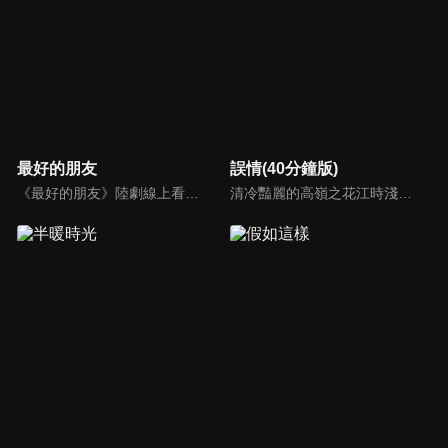
最好的朋友
誤情(40分鐘版)
《最好的朋友》陸劇線上看。劇情描述大一新生邵年（徐新馳）因誤會與林肖（陳沐）結識。憂鬱男孩武鳴昊（王一鈞）擊中了謝婷楓（王悅伊）的少女心，看似善解人意的他，似乎對誰都帶有禮貌的疏離感。在一場場鬧劇中，這些同學逐漸成為惺惺相惜的朋友，開始了一段溫暖又美好的大學生活。
清冷豔麗的高嶺之花江時淺在遭受霸淩、暴力等一系列事件後，華麗蛻變逆襲歸來，用一場精心策劃強勢開啟自己的復仇之路，最終收穫內心救贖與愛情的故事。