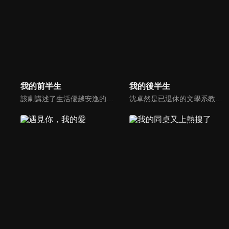
我的前半生
我的後半生
該劇講述了生活優越安逸的全職太太羅子君與丈夫陳俊生離婚後一切歸零，在閨蜜唐晶及其男友賀涵的幫助下打破困境，進入職場，在自我成長中走向人生下一程的故事。
沈卓然是已退休的文學系教授，兒女雙全、三代同堂，髮妻去世後他在老友的鼓勵下開啟了相親之旅。善解人意的護士長因房產與他分道揚鑣；女科學家癌症復發選擇了不告而別；工會主任的強勢讓他受到心理打壓；酷似髮妻的物件提出了讓他為難的要求。不同的情感經歷給沈卓然帶來了新的成長。