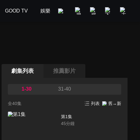
GOOD TV
娛樂
美食旅遊
新聞政論
汽車
劇集列表
推薦影片
1-30
31-40
全40集
列表
舊→新
第1集
45
分鐘