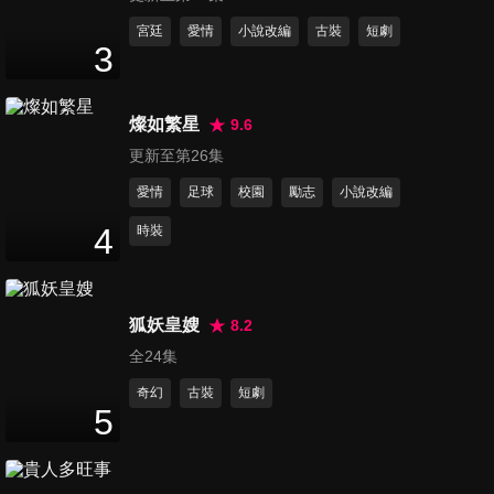
第11集
宮廷
愛情
小說改編
古裝
短劇
3
46
分鐘
燦如繁星
9.6
第12集
更新至第26集
45
分鐘
愛情
足球
校園
勵志
小說改編
4
時裝
第13集
46
分鐘
狐妖皇嫂
8.2
全24集
第14集
45
分鐘
奇幻
古裝
短劇
5
第15集