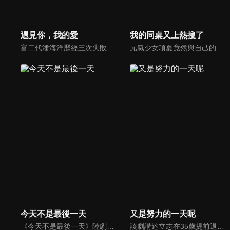
遇見你，我的愛
我的同桌又上熱搜了
富二代潘海洋歷經三次失敗婚姻，認為金錢阻礙愛情。唯第一任妻子陸雪怡真心待他。好友伊軒勸他隱藏身份。他在酒吧對芭蕾舞演員韓夢瑤一見鍾情。便化身業務經理與她相戀。熱戀中潘海洋決定娶韓夢瑤，卻在婚前發現韓夢瑤三年前曾是自己公司員工，進而揭開伊軒與韓夢瑤為還債設局圖謀他財產的陰謀...
元氣少女項夏竟然與自己的偶像、高冷學霸靳韓成為同班同學，甚至就坐在隔壁。而項夏的「粉絲」屬性卻給靳韓造成了一系列的困擾。啼笑皆非的校園生活，靳韓逐步對項夏有所改觀，在這單純美好的青春裡，二人共同進步，雙向奔赴，互相成為對方的「偶像」…
今天不是最後一天
又是努力的一天呢
《今天不是最後一天》陸劇線上看。長期宅居的廢柴米蟲打算在河邊結束自己一無是處的人生，卻因為意外救了一個溺水的女孩知了而打斷了計劃。幾天後的一場意外，更是讓兩人踏上了劫數橫生的逃亡之路。一系列匪夷所思的遭遇把他們的命運糾纏在一起…
該劇講述立志在35歲提前退休的普通上班族辛凡，在與元氣少女花千金的合租過程中以及周圍人感染下，重拾奮鬥的喜劇故事，劇中人物各有特色：辛凡的上司肅度、同事方飄、花千金的奶茶店夥伴蜜玥、粉店的笑笑姨……一場充滿愛、奮鬥與溫暖的故事，就在公司、奶茶店、粉店開始上演。