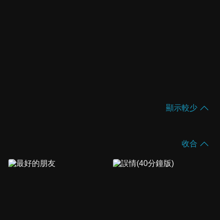
顯示較少
收合