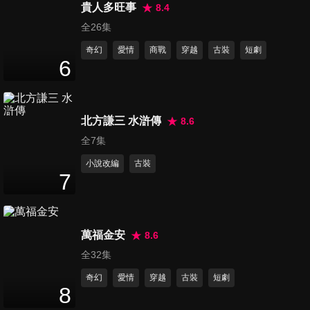
45
分鐘
貴人多旺事
8.4
全26集
奇幻
愛情
商戰
穿越
古裝
短劇
第16集
6
45
分鐘
北方謙三 水滸傳
8.6
第17集
45
分鐘
全7集
小說改編
古裝
7
第18集
45
分鐘
萬福金安
8.6
全32集
第19集
奇幻
愛情
穿越
古裝
短劇
45
分鐘
8