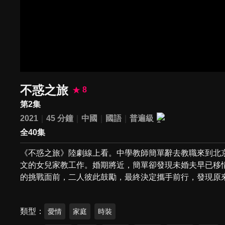
不惑之旅
8
第2集
2021
45 分鐘
中國
國語
普遍級
全40集
《不惑之旅》陸劇線上看。中學教師簡單辭去教職來到北
文的女兒家教工作。婚期將近，簡單卻發現未婚夫早已移
的挑戰面前，二人彼此鼓勵，最終決定攜手前行，發現原
類型
愛情
家庭
時裝