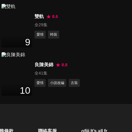
第20集
46
分鐘
雙軌
8.6
全29集
愛情
時裝
第21集
9
45
分鐘
良陳美錦
8.8
第22集
全41集
46
分鐘
愛情
小說改編
古裝
10
第23集
45
分鐘
第24集
務條款
聯絡客服
ofiii lt’s all free