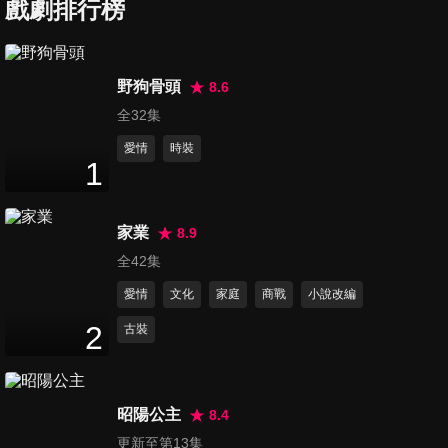
戲劇排行榜
第7集
野狗骨頭
8.6
45
分鐘
全32集
愛情
時裝
1
第8集
46
分鐘
家業
8.9
全42集
第9集
愛情
文化
家庭
商戰
小說改編
45
分鐘
2
古裝
第10集
46
分鐘
昭陽公主
8.4
更新至第13集