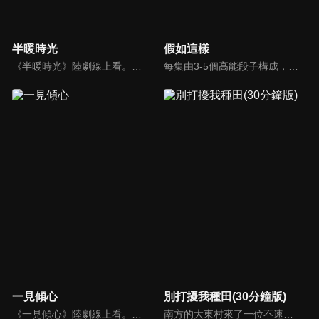
半暖時光
假如這樣
《半暖時光》陸劇線上看。陽光帥氣的沈侯（楊旭文）和品學兼優的顏曉晨（許齡月）一見鍾情，卻又因捲入一件過去的秘密被揭露而難以相守。在顏曉晨最脆弱的時候，程致遠（付辛博）的出現讓顏曉晨感到温暖，然而沈侯再次回來之時，卻帶來更大的秘密…
每集由3-5個高能段子構成，每個段子所有的人物和事物都要遵循一個設定的概念，去完成所有的行為和會話，反之所有發生的一切要服務於這個概念，乍一看或多或少有些反常規，但又都是認認真真的存在並且。
一見傾心
別打擾我種田(30分鐘版)
《一見傾心》陸劇線上看。旅日十年的沐婉卿（張婧儀）帶著母親的骨灰回國安葬，並查明哥哥的死亡真相。在因緣際會下，結識了上海城防長官譚玹霖（陳星旭）與越城司令的獨子徐光耀。一段蕩氣迴腸的情愫，也漸漸地三個人之間滋長。
南方的大東村來了一位不速之客林現，他是林氏集團百億資產的唯一繼承人，在爺爺強勢壓迫下，家世顯赫的他空降莊家找到自己傳說中門當戶對的未婚妻，決定說服她自願解除婚約。