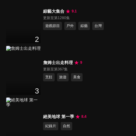
綜藝大集合
9.1
更新至第1280集
遊戲節目
戶外
綜藝
台灣
2
詹姆士出走料理
9
更新至第367集
烹飪
旅遊
美食
3
絕美地球 第一季
8.4
紀錄片
自然