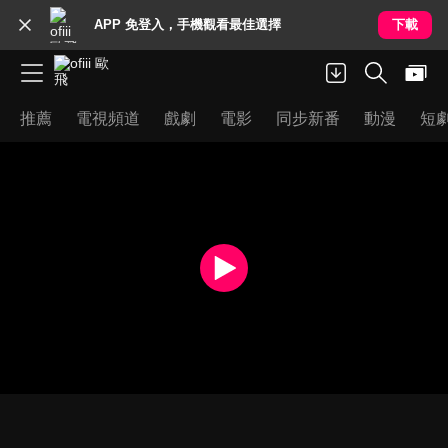
APP 免登入，手機觀看最佳選擇
下載
推薦
電視頻道
戲劇
電影
同步新番
動漫
短