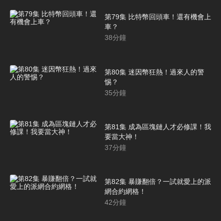
第79集 比特幣回頭車！還有機會上
車？
38
分鐘
第80集 迷因幣狂熱！過來人的警
惕？
35
分鐘
第81集 成為區塊鏈人才必修課！我
要當大神！
37
分鐘
第82集 暴賺翻倍？一試就愛上的派
網合約網格！
42
分鐘