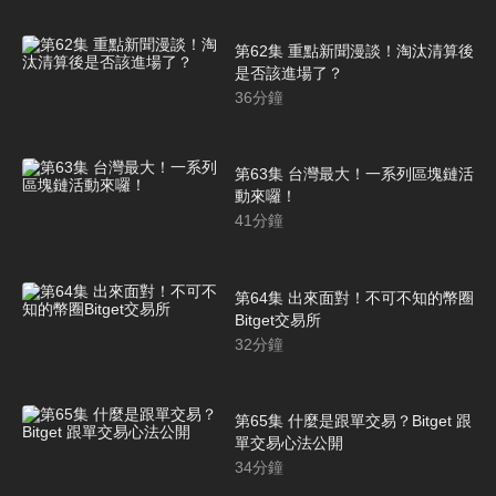
第62集 重點新聞漫談！淘汰清算後
是否該進場了？
36
分鐘
第63集 台灣最大！一系列區塊鏈活
動來囉！
41
分鐘
第64集 出來面對！不可不知的幣圈
Bitget交易所
32
分鐘
第65集 什麼是跟單交易？Bitget 跟
單交易心法公開
34
分鐘