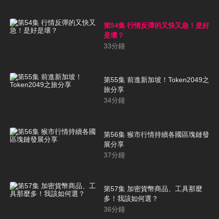
第54集 行情反彈的又快又急！是好
是壞？
33
分鐘
第55集 前進新加坡！Token2049之
旅分享
34
分鐘
第56集 猴市行情持續各國區塊鏈發
展分享
37
分鐘
第57集 加密貨幣商品、工具那麼
多！我該如何選？
36
分鐘