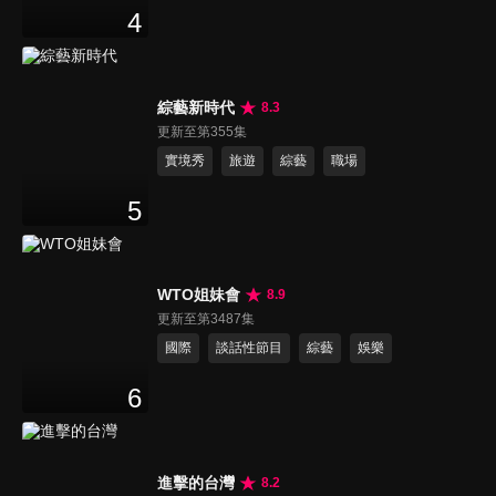
4
綜藝新時代
8.3
更新至第355集
實境秀
旅遊
綜藝
職場
5
WTO姐妹會
8.9
更新至第3487集
國際
談話性節目
綜藝
娛樂
6
進擊的台灣
8.2