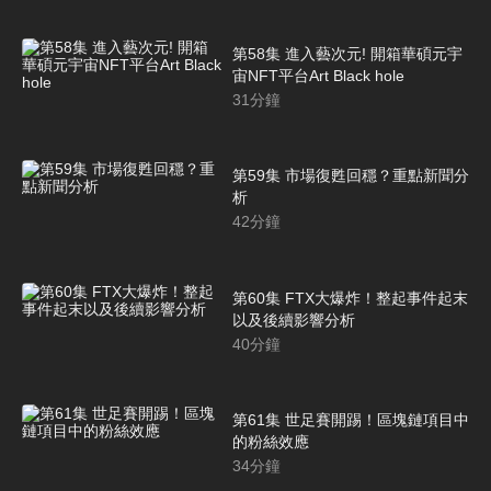
第58集 進入藝次元! 開箱華碩元宇
宙NFT平台Art Black hole
31
分鐘
第59集 市場復甦回穩？重點新聞分
析
42
分鐘
第60集 FTX大爆炸！整起事件起末
以及後續影響分析
40
分鐘
第61集 世足賽開踢！區塊鏈項目中
的粉絲效應
34
分鐘