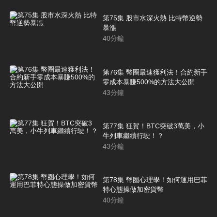
第75集 股市水深火熱 比特幣逆勢
暴漲
40
分鐘
第76集 幣圈最速獲利法！合約新手
零成本暴賺500%的方法大公開
43
分鐘
第77集 狂賀！BTC突破3萬美，小
牛列車繼續行駛！？
43
分鐘
第78集 幣圈心理學！如何運用巴菲
特心態操做加密貨幣
40
分鐘