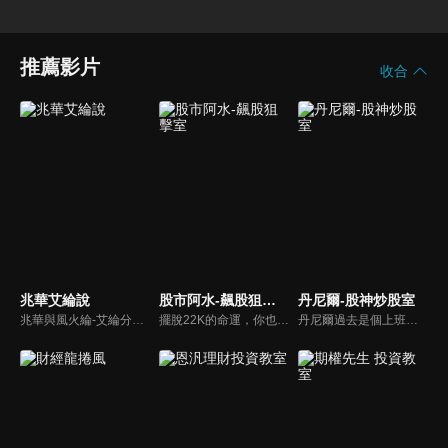
推薦影片
收合
兆華艾綸說
股市阿水-飆股狙擊室
丹尼爾-股神炒股室
兆華與風火綸-艾綸分析師，全新神組合。用輕鬆有趣口吻，聊專業理財投資，發揮1+1大於2效果，用輕鬆詼諧口吻，聊專業理財投資、產業追蹤、籌碼解讀，完整一小時，站在投資人身邊，一起邁向成功致富之路！
擺脫22K的命運，你也可以！股市阿水獨創「布林選股法」，32歲賺進3棟房！學會了，從此讓錢幫你賺錢，跟低薪生活說bye-bye~
丹尼爾過去是個上班族，曾誤信自稱操盤手的股市騙子賠光積蓄，之後有幸遇實力派大戶傳授 20 年操盤功力，27歲前成功滾出 8 桶金！現今已經財務自由...