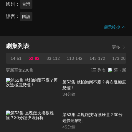
國別
台灣
語言
國語
顯示較少
劇集列表
更多
14-51
52-82
83-112
113-142
143-172
173-202
更新至第230集
列表
舊→新
第52集 就怕鮑爾不鷹？再次進極度
恐懼！
34
分鐘
第53集 區塊鏈技術很難懂？30分
鐘快速解析
45
分鐘