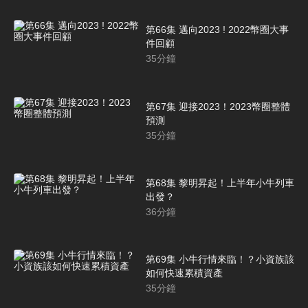
第66集 邁向2023 ! 2022幣圈大事
件回顧
35
分鐘
第67集 迎接2023！2023幣圈整體
預測
35
分鐘
第68集 黎明昇起！上半年小牛列車
出發？
36
分鐘
第69集 小牛行情來臨！？小資族該
如何快速累積資產
35
分鐘