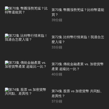
第70集 幣圈漲勢兇猛？比特幣還能
買？
39
分鐘
第72集 比特幣行情來臨！我適合怎
麼入場？
33
分鐘
第73集 傳統金融產業 vs. 加密貨幣
產業 超級比一比？
40
分鐘
第74集 股票 vs 加密貨幣 共同點、
差異性？
37
分鐘