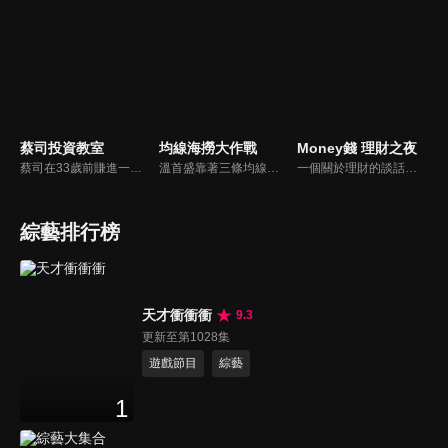
蔡司投資教室
均線海撈大作戰
Money錢 理財之夜
蔡司在33歲前賺進一棟房，擅長洞悉主力分點，找出高勝率的分點券商，再利用籌碼搭配技術分析，達到自己的獲利方程式！
溫首盛靠著三條均線獨創【黃綠紅海撈操作法】 抓出多空皆宜的標的！讓一般人都可以簡單投資學理財～
一個關於理財的談話性節目，每集會邀請在理財方面有鑽研的各界專業人士或名人來談理財投資，讓理財更貼近一般大眾，成為生活不可或缺的一部份。
綜藝排行榜
天才衝衝衝
9.3
更新至第1028集
遊戲節目
綜藝
1