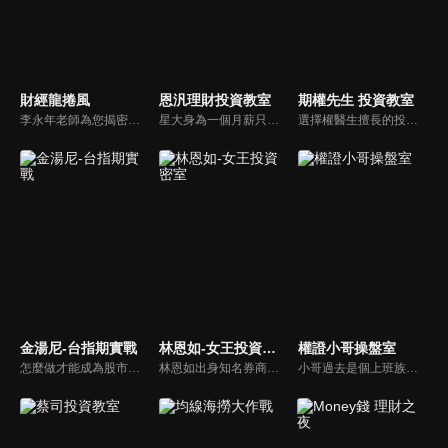
財經龍捲風
恩汎理財投資教室
期權先生 投資教室
李永年老師為您揭密不為人知的財經秘密！網路上教的技術分析不是不對，而是不正確！節目會持續提供您網路上沒有的資訊！
星大身為一個月薪只有四萬的小職員，投過投資， 每年就可以領到股利40萬！讓恩汎理財團隊教你利用逢低進場、波段存股， 透過領息、以息養息的投資操作達到資產快速成長的目的，同時建構屬於自己的高股息收益基金！
選擇權醫生擅長的投資工具-「選擇權」 或許你會覺得「選擇權好難，買權、賣權傻傻分不清楚，事實上選擇權只要懂方法，選擇權就能讓你創造被動收入，當個快樂的包租公！
金湯尼-台指期實戰
林恩如-女王投資密室
權證小哥操盤室
怎麼做才能成為股市中的市場贏家？金湯尼特別錄製，要跟大家分享自己的十年交易之路！
林恩如出身知名券商女交易員，挺過 2 次股市大崩盤後，頓悟了【簡單投資法】「不盯盤卻能獲利翻倍」的精隨，晉升千萬身家自由投資人！目前致力於投資理財教育，幫助投資人一起翻轉人生！
小哥過去是個上班族，沒有富爸爸，且不具商學背景，投資全程自學。善用籌碼，配合操作高槓桿的權證，在2008多頭牛市中，以10萬元進場滾出千萬元，成功翻轉自己的呆薪人生！