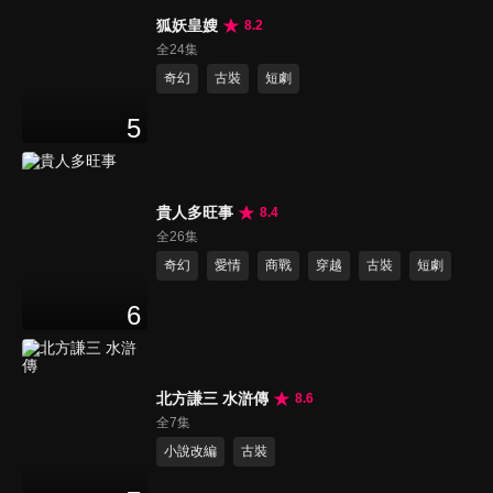
狐妖皇嫂
8.2
全24集
奇幻
古裝
短劇
5
貴人多旺事
8.4
全26集
奇幻
愛情
商戰
穿越
古裝
短劇
6
北方謙三 水滸傳
8.6
全7集
小說改編
古裝