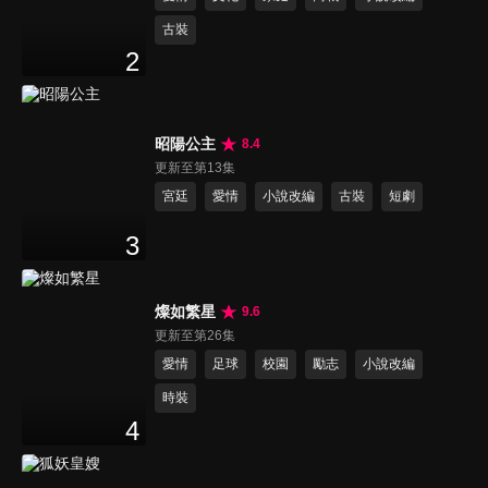
古裝
2
昭陽公主
8.4
更新至第13集
宮廷
愛情
小說改編
古裝
短劇
3
燦如繁星
9.6
更新至第26集
愛情
足球
校園
勵志
小說改編
時裝
4