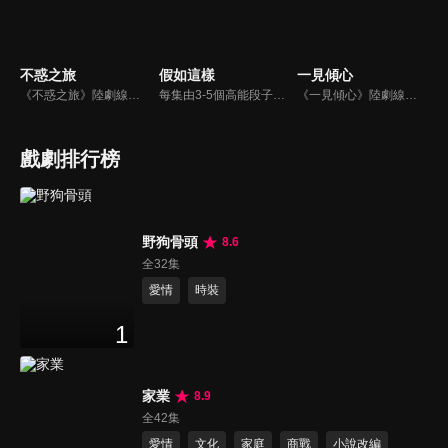
不惑之旅
假如這樣
一見傾心
《不惑之旅》陸劇線上看。中學教師簡單辭去教職來到北京，準備和未婚夫成婚，為了分擔生活壓力，她找到書商馬列文的女兒家教工作。婚期將近，簡單卻發現未婚夫早已移情別戀，馬列文的點醒之下，拒絕了委曲求全的婚姻。在生活的挑戰面前，二人彼此鼓勵，最終決定攜手前行，發現原來幸福可以很簡單。
每集由3-5個高能段子構成，每個段子所有的人物和事物都要遵循一個設定的概念，去完成所有的行為和會話，反之所有發生的一切要服務於這個概念，乍一看或多或少有些反常規，但又都是認認真真的存在並且。
《一見傾心》陸劇線上看。旅日十年的沐婉卿（張婧儀）帶著母親的骨灰回國安葬，並查明哥哥的死亡真相。在因緣際會下，結識了上海城防長官譚玹霖（陳星旭）與越城司令的獨子徐光耀。一段蕩氣迴腸的情愫，也漸漸地三個人之間滋長。
戲劇排行榜
野狗骨頭
8.6
全32集
愛情
時裝
1
家業
8.9
全42集
愛情
文化
家庭
商戰
小說改編