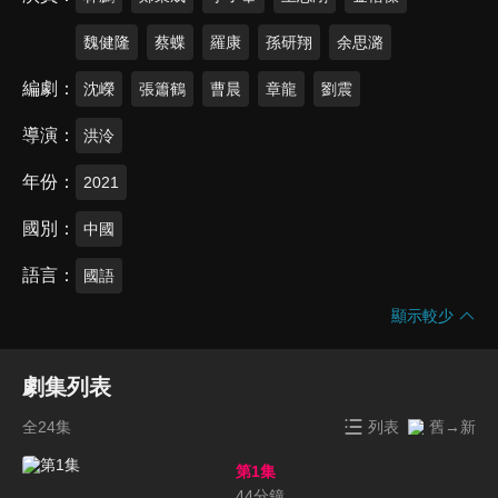
魏健隆
蔡蝶
羅康
孫研翔
余思潞
編劇
沈嶸
張簫鶴
曹晨
章龍
劉震
導演
洪泠
年份
2021
國別
中國
語言
國語
顯示較少
劇集列表
全24集
列表
舊→新
第1集
44
分鐘