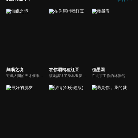
無眠之境
在你眉梢種紅豆
種墨園
遊戲人間的天才催眠師陸風平和深陷心魔的刑警羅飛，兩人為了找出十年前共同被牽扯進的懸案真相，聯手破獲了一系列催眠術殺人的案件，最終揪出背後的神秘組織，在這個過程當中，兩人由相互猜忌對立到最後亦兄亦弟，共同成長。
該劇講述了身為玉腰奴的絳朱必須在成年後的月圓之夜找到一名玉郎，與其雙修攝取元陽，以度過寒骨症的故事。一心追捕玉腰奴的權臣沈謬意外被絳朱種下相思蠱，不得不屈從蠱性保護絳朱。兩人從對立到相知相愛，最終攜手為玉腰奴沉冤昭雪。
在北京工作的林依然，因母親患病，選擇回鄉後考公到桃花鎮，在經發辦任職。林依然看到以千年宣家為代表的傳統宣紙產業艱難求存，為了拯救傳統宣紙產業，她通過開發宣紙筆記本業務、去北京拉宣紙壁紙訂單、操辦文房四寶文化節等，努力幫助桃花鎮宣紙產業走出經營困境。