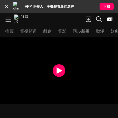
APP 免登入，手機觀看最佳選擇
下載
推薦
電視頻道
戲劇
電影
同步新番
動漫
短