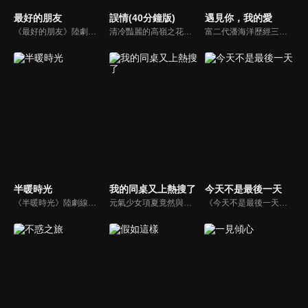
最好的朋友
誤情(40分鐘版)
遇見你，我的愛
《最好的朋友》陸劇線上看。劇情描述大一新生邵年（徐新馳）因誤會與林肖（陳沐）結識。憂鬱男孩武鳴昊（王一鈞）擊中了謝婷楓（王悅伊）的少女心，看似善解人意的他，似乎對誰都帶有禮貌的疏離感。在一場場鬧劇中，這些同學逐漸成為惺惺相惜的朋友，開始了一段溫暖又美好的大學生活。
清冷豔麗的高嶺之花江時淺在遭受霸淩、暴力等一系列事件後，華麗蛻變逆襲歸來，用一場精心策劃強勢開啟自己的復仇之路，最終收穫內心救贖與愛情的故事。
富二代潘海洋歷經三次失敗婚姻，認為金錢阻礙愛情。唯第一任妻子陸雪怡真心待他。好友伊軒勸他隱藏身份。他在酒吧對芭蕾舞演員韓夢瑤一見鍾情。便化身業務經理與她相戀。熱戀中潘海洋決定娶韓夢瑤，卻在婚前發現韓夢瑤三年前曾是自己公司員工，進而揭開伊軒與韓夢瑤為還債設局圖謀他財產的陰謀...
半暖時光
我的同桌又上熱搜了
今天不是最後一天
《半暖時光》陸劇線上看。陽光帥氣的沈侯（楊旭文）和品學兼優的顏曉晨（許齡月）一見鍾情，卻又因捲入一件過去的秘密被揭露而難以相守。在顏曉晨最脆弱的時候，程致遠（付辛博）的出現讓顏曉晨感到温暖，然而沈侯再次回來之時，卻帶來更大的秘密…
元氣少女項夏竟然與自己的偶像、高冷學霸靳韓成為同班同學，甚至就坐在隔壁。而項夏的「粉絲」屬性卻給靳韓造成了一系列的困擾。啼笑皆非的校園生活，靳韓逐步對項夏有所改觀，在這單純美好的青春裡，二人共同進步，雙向奔赴，互相成為對方的「偶像」…
《今天不是最後一天》陸劇線上看。長期宅居的廢柴米蟲打算在河邊結束自己一無是處的人生，卻因為意外救了一個溺水的女孩知了而打斷了計劃。幾天後的一場意外，更是讓兩人踏上了劫數橫生的逃亡之路。一系列匪夷所思的遭遇把他們的命運糾纏在一起…