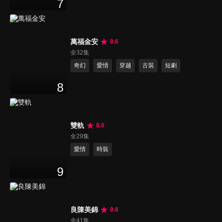
7
萬福金安
8.6
全32集
奇幻
愛情
穿越
古裝
短劇
8
雙軌
8.6
全29集
愛情
時裝
9
良陳美錦
8.8
全41集