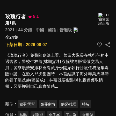
玫瑰行者
8.1
第1集
2021
44 分鐘
中國
國語
普遍級
全24集
下架日期：2026-08-07
《玫瑰行者》免費陸劇線上看。禁毒大隊長在執行任務中
遇害後，警校生林薔(林鵬)誤打誤撞被毒販當做交易人
員，警隊順勢安排林薔隱藏身份開始執行卧底任務蒐集毒
販罪證。在潛入邱虎集團時，林薔結識了海外毒梟馬洪濤
的養子張冼赫(鄭業成)，林薔既要假裝與其親近獲取情
報，又要抑制自己真實情感...
類型
犯罪/黑幫
犯罪劇情
偵探/推理
時裝
演員
林鵬
鄭業成
李子峯
王志剛
金楷傑