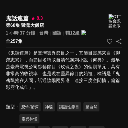
鬼話連篇
8.3
第68集 猛鬼大飯店
1 小時 37 分鐘
台灣
國語
輔12級
全257集
《鬼話連篇》是臺灣靈異節目之一，其節目靈感來自《聊
齋志異》，而節目名稱取自清代諷刺小說《何典》。最早
是臺灣電視公司綜藝節目《玫瑰之夜》的個別單元，具有
非常高的收視率，也是現在靈異節目的始祖，標語是「鬼
魂飄搖在人間，話通陰陽兩界邊，連接三度空間情，篇篇
彩霓化成仙」。
類型
恐怖/驚悚
神秘
談話性節目
超自然
靈異神怪