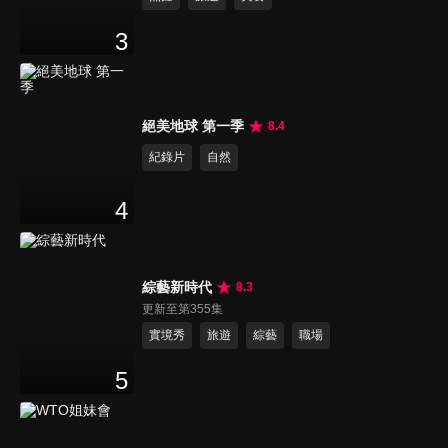
3
絕美地球 第一季
8.4
紀錄片
自然
4
綜藝新時代
8.3
更新至第355集
實境秀
旅遊
綜藝
職場
5