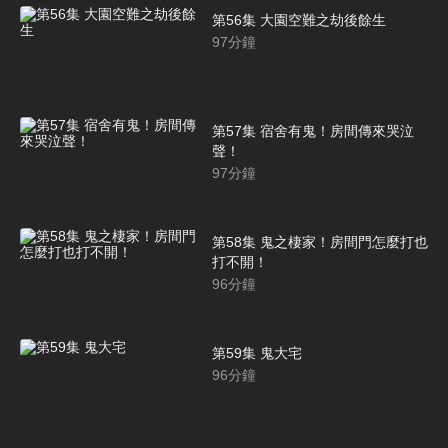
第56集 大園空難之劫後餘生
97
分鐘
第57集 宿舍有鬼！房間傳來哭泣
聲！
97
分鐘
第58集 鬼之棲家！房間門怎麼打也
打不開！
96
分鐘
第59集 鬼大宅
96
分鐘