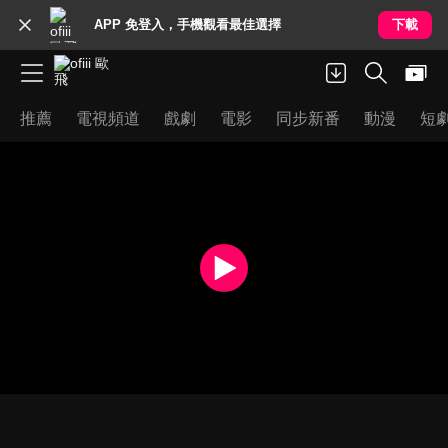
APP 免登入，手機觀看最佳選擇
下載
推薦
電視頻道
戲劇
電影
同步新番
動漫
短