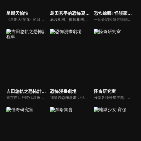
星期天怕怕
島田秀平的恐怖寫真集
恐怖綜藝! 怪談家小網的超嚇人頻道
《星期天怕怕》節目由文英與秦偉聯手主持，奇人異事、靈異前線、怪奇習俗、都市傳說，內容驚悚，是台灣早期經典靈異節目的代表之一。
底片相機、數位相機、智慧型手機等工具不斷進化，但「靈異照片」依然持續存在。收集靈異照片的恐怖寫真集館長島田秀平，將與他的助手三田羽衣一起介紹一些靈異照片。這些照片是從全國各地發來的照片中精心挑選的，請靈能力者進行鑑定，他們認為這是真實的！你能忍受三田羽衣尖叫並陷入的恐懼嗎......
一個介紹和研究街頭猖獗的各種奇怪現象和神秘存在的節目！主持人是怪談家小網，最可怕的成員包括怪談DJ響洋平，靈異偶像琉愛、村上ROCK和恐怖頻道的吉祥物「小怕怕」。在「小怕怕的靈異景點之旅」中，節目導演和小怕怕將參觀最可怕的鬧鬼地點，實地探查、驗證各種與該地相關的靈異傳聞。
吉田悠軌之恐怖計程車
恐怖漫畫劇場
怪奇研究室
東京自江戶時代以來就是惡怨之地，時至今日，這裡依然不斷誕生新的鬼故事，節目中將搭乘由靈媒司機阿真先生駕駛的「恐怖計程車」以及在怪談社團「玉米會」會長-吉田悠軌的帶領下，踏上遊歷東京各地怪異事件發生地的旅程！一路上，會分享與鬼故事和個人經驗相關的內容。
我讀過恐怖漫畫，但我沒有太多機會知道是什麼啟發了作家，誰影響了他們，以及他們在畫它們時有什麼樣的想法。這些內容揭示了藝術家不為人知的一面，例如製作的幕後故事，繪製恐怖漫畫的原因以及如何保持動力，即使是最狂熱的粉絲也從未知道。
分享各種外星主題、神秘事件、都市傳說、懸案與未解之謎的故事。