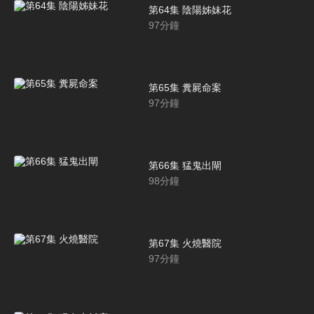
第64集 陰陽姊妹花
97
分鐘
第65集 糞屍命案
97
分鐘
第66集 猛鬼出閘
98
分鐘
第67集 火燒醫院
97
分鐘