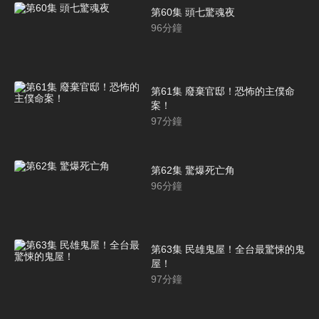
第60集 頭七驚魂夜
96
分鐘
第61集 廢棄官邸！恐怖的主僕命
案！
97
分鐘
第62集 驚爆死亡角
96
分鐘
第63集 民雄鬼屋！全台最驚悚的鬼
屋！
97
分鐘