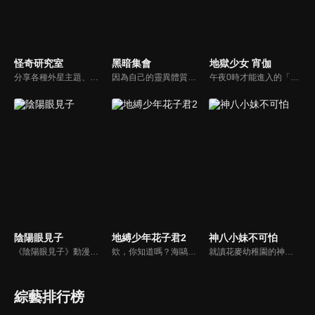
怪奇研究室
黑暗集會
地獄少女 宵伽
分享各種外星主題、神秘事件、都市傳說、懸案與未解之謎的故事。
因為自己的靈異體質，曾害朋友捲入中邪事件的螢多朗，大學後開始當家教時，遇見了一位擁有神秘雙眼的少女．寶月夜宵。由於靈體紛紛迴避擁有強大體質的夜宵，因此她需要靠螢多朗吸引靈體。另一方面，螢多朗為了破解自己和青梅竹馬身上的詛咒，決定要獲得能對付靈媒體質的能力，兩人成了合作關係。最瘋狂的新感覺靈異怪談，就此開幕！
午夜0時才能進入的「地獄通信」在此寫下無法消除的怨恨，地獄少女就會現身，將憎恨的人流放至地獄……看似是年輕人之間流傳的都市傳說，其實是真實的故事。
陰陽眼見子
地縛少年花子君2
神八小妹不可怕
《陰陽眼見子》動漫線上看。看見不應該看見的東西時，換作是你會怎麼做呢……？要是「那些東西」和你講話，亦或是朝著你走過來的話，你又會怎麼做呢……？女高中生‧四谷見子所採取的行動是——徹底的無視！這是擁有著鋼鐵般的精神的女高中生靠著她的無視技能，迴避那些異形般的可怕傢伙們的故事。
欸，你知道嗎？海鷗學園的七大不可思議中的第七則故事。舊校舍三樓的女生廁所。花子就在那裡，祂會實現用一個代價將自己召喚出來的人的願望。召喚方式是敲三下門。然後──「花子、花子，您在嗎？」八尋寧寧是與人稱七大不可思議的第七則「廁所裡的花子」的「花子同學」結緣的少女。以及驅魔少年源光。他們兩人每天都與花子同學一同奔走，將被改變的七大不可思議與怪異們恢復原狀。某天，花子同學說了。七大不可思議中有叛徒。寧寧等人為了揪出叛徒，逐一破壞七大不可思議的附體之物。他們已破壞第二則「岬之階梯」與第五則「16時的書庫」，剩下的七大不可思議包括「廁所裡的花子」在內，還有五則……另一方面，花子同學的弟弟司，與七峰櫻、日向夏彥，還有變成新的七大不可思議的第三則「鏡子地獄」的三葉，一同逼近寧寧他們還沒見過的七大不可思議──
就讀花麥幼稚園的神八小妹，其實擁有超強的靈能力。她在人們毫不知情的情況下，不斷把悄悄接近朋友和家人的「妖魔鬼怪」狠狠痛毆一頓、全部打飛。然而，她的言行卻得不到理解，還被當成問題兒童看待。但是，自從擔任班導的千枝老師知道了這個祕密之後，神八小妹在幼稚園的每一天，也開始出現了些許變化──接二連三冒出來的詭異、兇惡怪異們，今天也一樣，神八小妹的拳頭照樣炸裂開打！
綜藝排行榜