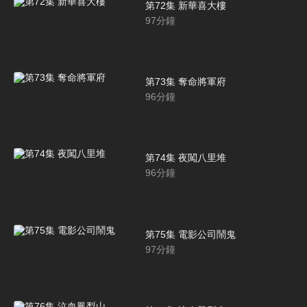
第72集 新華喜大樓
97
分鐘
第73集 奪命將軍府
96
分鐘
第74集 夜闖八里堆
96
分鐘
第75集 電影公司鬧鬼
97
分鐘