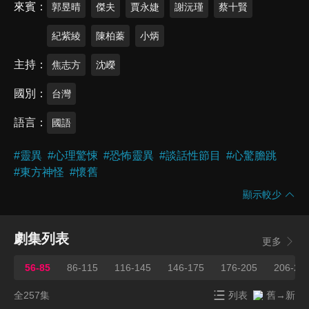
來賓
郭昱晴
傑夫
賈永婕
謝沅瑾
蔡十賢
紀紫綾
陳柏蓁
小炳
主持
焦志方
沈嶸
國別
台灣
語言
國語
#
靈異
#
心理驚悚
#
恐怖靈異
#
談話性節目
#
心驚膽跳
#
東方神怪
#
懷舊
顯示較少
劇集列表
更多
56-85
86-115
116-145
146-175
176-205
206-23
全257集
列表
舊→新