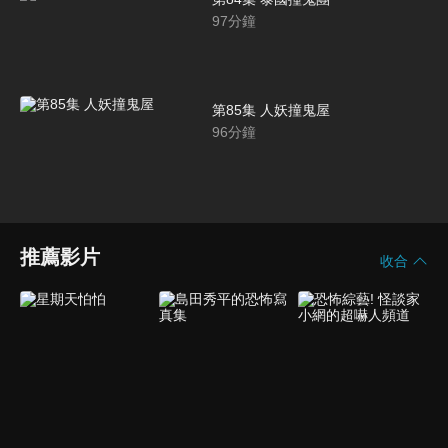
97
分鐘
第85集 人妖撞鬼屋
96
分鐘
推薦影片
收合