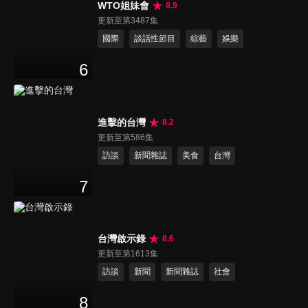
WTO姐妹會
8.9
更新至第3487集
國際
談話性節目
綜藝
娛樂
6
進擊的台灣
8.2
更新至第586集
訪談
新聞雜誌
美食
台灣
7
台灣啟示錄
8.6
更新至第1613集
訪談
新聞
新聞雜誌
社會
8