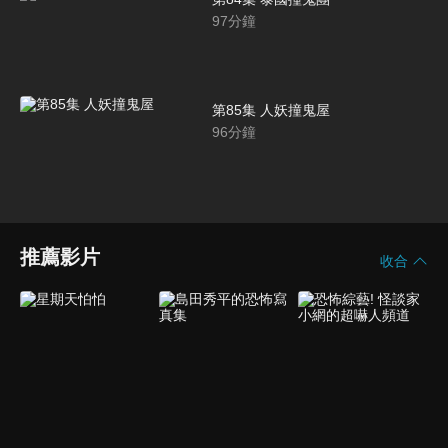
97
分鐘
第85集 人妖撞鬼屋
96
分鐘
推薦影片
收合