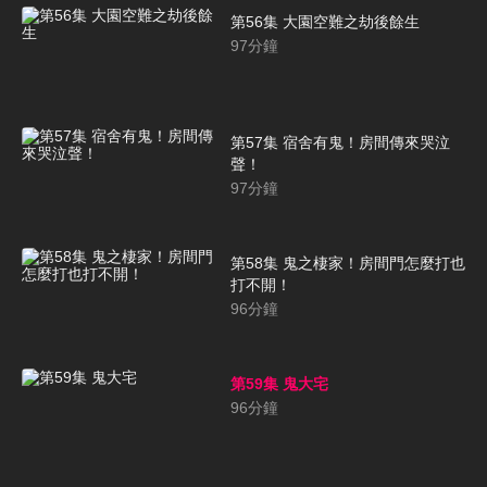
第56集 大園空難之劫後餘生
97
分鐘
第57集 宿舍有鬼！房間傳來哭泣
聲！
97
分鐘
第58集 鬼之棲家！房間門怎麼打也
打不開！
96
分鐘
第59集 鬼大宅
96
分鐘