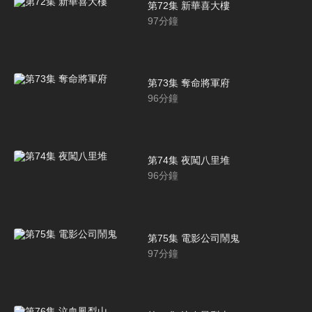
第72集 新華喜大樓
97
分鐘
第73集 奪命將軍府
96
分鐘
第74集 夜闖八里堆
96
分鐘
第75集 電影公司鬧鬼
97
分鐘