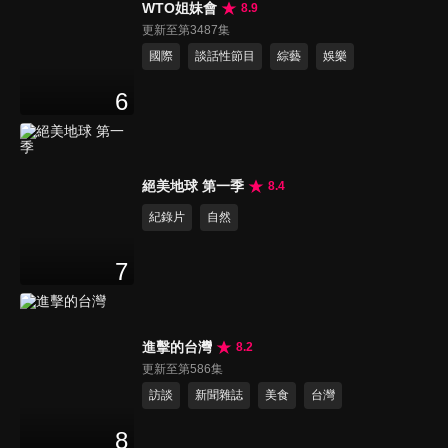
WTO姐妹會
8.9
更新至第3487集
國際
談話性節目
綜藝
娛樂
6
絕美地球 第一季
8.4
紀錄片
自然
7
進擊的台灣
8.2
更新至第586集
訪談
新聞雜誌
美食
台灣
8