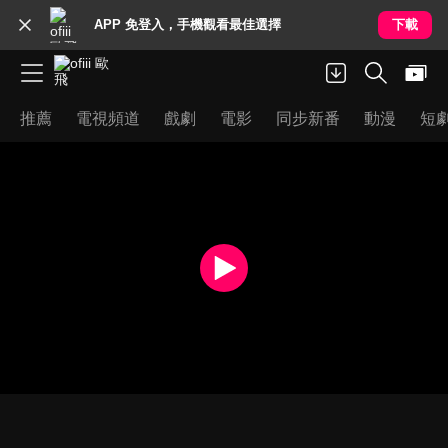
APP 免登入，手機觀看最佳選擇
下載
推薦
電視頻道
戲劇
電影
同步新番
動漫
短