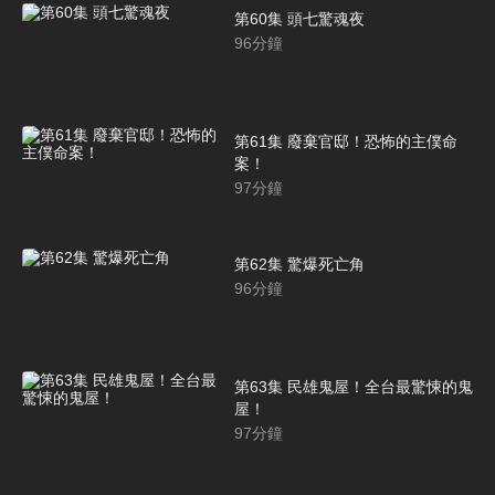
第60集 頭七驚魂夜
96
分鐘
第61集 廢棄官邸！恐怖的主僕命
案！
97
分鐘
第62集 驚爆死亡角
96
分鐘
第63集 民雄鬼屋！全台最驚悚的鬼
屋！
97
分鐘