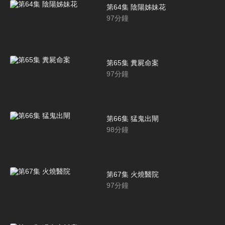
第64集 陰陽姊妹花
97
分鐘
第65集 糞屍命案
97
分鐘
第66集 猛鬼出閘
98
分鐘
第67集 火燒醫院
97
分鐘