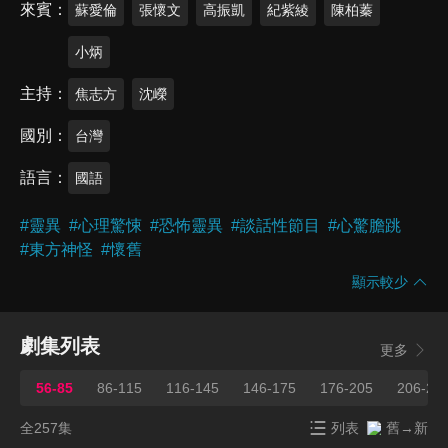
來賓
蘇愛倫
張懷文
高振凱
紀紫綾
陳柏蓁
小炳
主持
焦志方
沈嶸
國別
台灣
語言
國語
#
靈異
#
心理驚悚
#
恐怖靈異
#
談話性節目
#
心驚膽跳
#
東方神怪
#
懷舊
顯示較少
劇集列表
更多
56-85
86-115
116-145
146-175
176-205
206-23
全257集
列表
舊→新