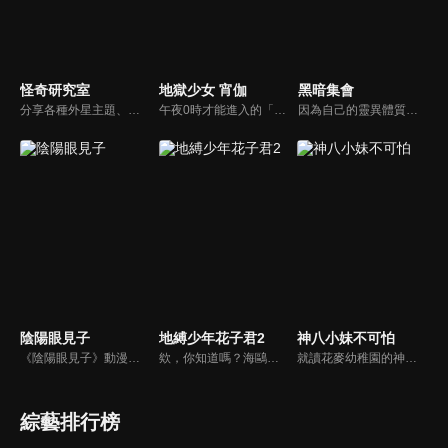
怪奇研究室
地獄少女 宵伽
黑暗集會
分享各種外星主題、神秘事件、都市傳說、懸案與未解之謎的故事。
午夜0時才能進入的「地獄通信」在此寫下無法消除的怨恨，地獄少女就會現身，將憎恨的人流放至地獄……看似是年輕人之間流傳的都市傳說，其實是真實的故事。
因為自己的靈異體質，曾害朋友捲入中邪事件的螢多朗，大學後開始當家教時，遇見了一位擁有神秘雙眼的少女．寶月夜宵。由於靈體紛紛迴避擁有強大體質的夜宵，因此她需要靠螢多朗吸引靈體。另一方面，螢多朗為了破解自己和青梅竹馬身上的詛咒，決定要獲得能對付靈媒體質的能力，兩人成了合作關係。最瘋狂的新感覺靈異怪談，就此開幕！
陰陽眼見子
地縛少年花子君2
神八小妹不可怕
《陰陽眼見子》動漫線上看。看見不應該看見的東西時，換作是你會怎麼做呢……？要是「那些東西」和你講話，亦或是朝著你走過來的話，你又會怎麼做呢……？女高中生‧四谷見子所採取的行動是——徹底的無視！這是擁有著鋼鐵般的精神的女高中生靠著她的無視技能，迴避那些異形般的可怕傢伙們的故事。
欸，你知道嗎？海鷗學園的七大不可思議中的第七則故事。舊校舍三樓的女生廁所。花子就在那裡，祂會實現用一個代價將自己召喚出來的人的願望。召喚方式是敲三下門。然後──「花子、花子，您在嗎？」八尋寧寧是與人稱七大不可思議的第七則「廁所裡的花子」的「花子同學」結緣的少女。以及驅魔少年源光。他們兩人每天都與花子同學一同奔走，將被改變的七大不可思議與怪異們恢復原狀。某天，花子同學說了。七大不可思議中有叛徒。寧寧等人為了揪出叛徒，逐一破壞七大不可思議的附體之物。他們已破壞第二則「岬之階梯」與第五則「16時的書庫」，剩下的七大不可思議包括「廁所裡的花子」在內，還有五則……另一方面，花子同學的弟弟司，與七峰櫻、日向夏彥，還有變成新的七大不可思議的第三則「鏡子地獄」的三葉，一同逼近寧寧他們還沒見過的七大不可思議──
就讀花麥幼稚園的神八小妹，其實擁有超強的靈能力。她在人們毫不知情的情況下，不斷把悄悄接近朋友和家人的「妖魔鬼怪」狠狠痛毆一頓、全部打飛。然而，她的言行卻得不到理解，還被當成問題兒童看待。但是，自從擔任班導的千枝老師知道了這個祕密之後，神八小妹在幼稚園的每一天，也開始出現了些許變化──接二連三冒出來的詭異、兇惡怪異們，今天也一樣，神八小妹的拳頭照樣炸裂開打！
綜藝排行榜