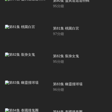
第80集 靈異追追追特輯
95
分鐘
第81集 桃園白宮
97
分鐘
第82集 裂身女鬼
95
分鐘
第83集 幽靈撞球場
96
分鐘
第84集 泰國撞鬼團