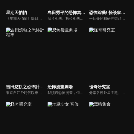
星期天怕怕
島田秀平的恐怖寫真集
恐怖綜藝! 怪談家小網的超嚇人頻道
《星期天怕怕》節目由文英與秦偉聯手主持，奇人異事、靈異前線、怪奇習俗、都市傳說，內容驚悚，是台灣早期經典靈異節目的代表之一。
底片相機、數位相機、智慧型手機等工具不斷進化，但「靈異照片」依然持續存在。收集靈異照片的恐怖寫真集館長島田秀平，將與他的助手三田羽衣一起介紹一些靈異照片。這些照片是從全國各地發來的照片中精心挑選的，請靈能力者進行鑑定，他們認為這是真實的！你能忍受三田羽衣尖叫並陷入的恐懼嗎......
一個介紹和研究街頭猖獗的各種奇怪現象和神秘存在的節目！主持人是怪談家小網，最可怕的成員包括怪談DJ響洋平，靈異偶像琉愛、村上ROCK和恐怖頻道的吉祥物「小怕怕」。在「小怕怕的靈異景點之旅」中，節目導演和小怕怕將參觀最可怕的鬧鬼地點，實地探查、驗證各種與該地相關的靈異傳聞。
吉田悠軌之恐怖計程車
恐怖漫畫劇場
怪奇研究室
東京自江戶時代以來就是惡怨之地，時至今日，這裡依然不斷誕生新的鬼故事，節目中將搭乘由靈媒司機阿真先生駕駛的「恐怖計程車」以及在怪談社團「玉米會」會長-吉田悠軌的帶領下，踏上遊歷東京各地怪異事件發生地的旅程！一路上，會分享與鬼故事和個人經驗相關的內容。
我讀過恐怖漫畫，但我沒有太多機會知道是什麼啟發了作家，誰影響了他們，以及他們在畫它們時有什麼樣的想法。這些內容揭示了藝術家不為人知的一面，例如製作的幕後故事，繪製恐怖漫畫的原因以及如何保持動力，即使是最狂熱的粉絲也從未知道。
分享各種外星主題、神秘事件、都市傳說、懸案與未解之謎的故事。