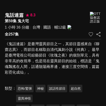
鬼話連篇
8.3
第59集 鬼大宅
1 小時 36 分鐘
台灣
國語
輔12級
全257集
《鬼話連篇》是臺灣靈異節目之一，其節目靈感來自《聊
齋志異》，而節目名稱取自清代諷刺小說《何典》。最早
是臺灣電視公司綜藝節目《玫瑰之夜》的個別單元，具有
非常高的收視率，也是現在靈異節目的始祖，標語是「鬼
魂飄搖在人間，話通陰陽兩界邊，連接三度空間情，篇篇
彩霓化成仙」。
類型
恐怖/驚悚
神秘
談話性節目
超自然
靈異神怪