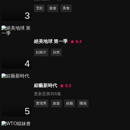
第6184集 普丁訪中重量級使團
烹飪
旅遊
美食
3
曝光！財經閣員幾乎全到齊 俄
3
分鐘
中經濟連結再升溫
第6185集 七股魚塭鋪碎磚觸
絕美地球 第一季
8.4
法！南議員：應設自治條例
2
分鐘
紀錄片
自然
4
第6186集 漢他病毒似COVID-
19大流行？醫曝染疫機率
4
分鐘
綜藝新時代
8.3
更新至第355集
第6187集 傳習近平最快下周訪
北韓！中朝同盟關係再受關注
實境秀
旅遊
綜藝
職場
5
2
分鐘
第6188集 5千元成長津貼 行政