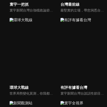
寰宇一把抓
台灣最前線
寰宇新聞台灣台強檔政論節目《寰宇一把抓》，與您一起「抓新聞、抓時事、抓遍台灣政經大小事！由資深社會記者張炤和獨挑大樑主持。張炤和投入新聞前線多年，總是充滿活力的帶給觀眾台灣社會大小事，結合資深社會記者的見聞與觀點，激盪各路實力派專家點評，與您一起掌握政壇人事物即時動態與最新走勢。
最堅實的立場，帶您洞悉台灣新知。最專業的陣容，帶您打開『視』界。政治人民做主，一同掌握即實政壇資訊，『EYE』台灣的政論談話節目。
環球大戰線
有評有據看台灣
世界局勢變化莫測，你我都身在其中，國際之間合縱連橫，外交、政治、經濟、軍事、科技，無所不爭、無所不戰，《環球大戰線》全方位觀點，與您一起剖析戰略，走進環球競爭最前線！
寰宇新聞台灣台談話性節目《有評有據看台灣》節目跳脫來賓演繹的「浮誇情境式政論型態」，改採網路大數據點題，直視分析選情實相，帶您「有評、有據」的遍覽政經大小事。