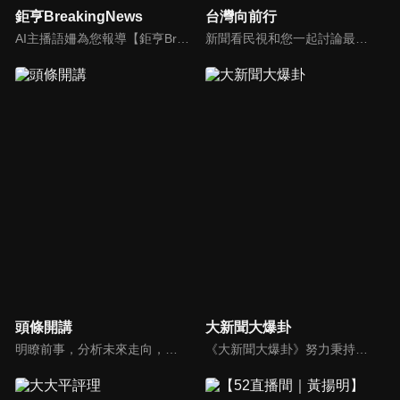
鉅亨BreakingNews
台灣向前行
AI主播語姍為您報導【鉅亨Breaking News】！每週播報大事，讓新聞更貼近你！
新聞看民視和您一起討論最新最熱的時事新聞！
頭條開講
大新聞大爆卦
明瞭前事，分析未來走向，周玉琴告訴您沒想到的大小事背後真相。你不理政治，政治卻未必不會影響你！世界政治勢力結構快速改變，新時代降臨，舊思想如何進化，台灣新思路能否頂得住大國衝擊，最接近民意的聲音，都在《頭條開講》。
《大新聞大爆卦》努力秉持著監督政府的精神，繼續在網路上努力說出事實。