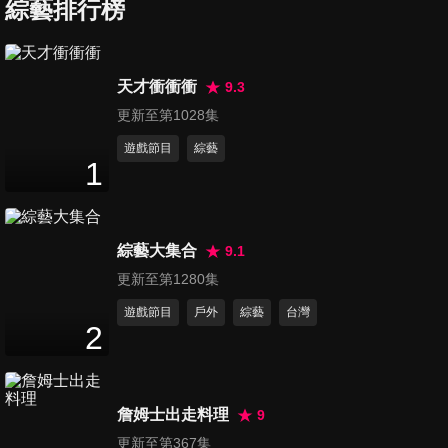
案投票 贊成56票未達門檻
綜藝排行榜
2
分鐘
第6180集 美俄元首接力造訪中
天才衝衝衝
9.3
國！普丁20日將會見習近平
更新至第1028集
2
分鐘
遊戲節目
綜藝
1
第6181集 伊朗官媒主播棚內實
彈開火 呼籲全民武裝
3
分鐘
綜藝大集合
9.1
第6182集 美伊險開戰！川普：
更新至第1280集
距離下令攻擊只差1小時
遊戲節目
戶外
綜藝
台灣
2
分鐘
2
第6183集 以色列戰後擴張千平
方公里土地？金融時報曝「新
詹姆士出走料理
9
3
分鐘
國界」計畫
更新至第367集