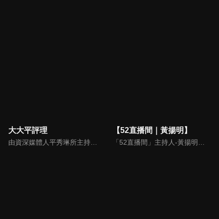
大大平評理
【52直播間｜黃揚明】
由資深媒體人平秀琳所主持的時事討論節目，針對大眾關心的議題，邀請關鍵人物或意見領袖上節目，從各種角度深入剖析，並藉由多人的觀點交流，讓新聞事件的真相掏深一點，幫助觀眾了解當下最熱門的新聞議題，期使本節目成為台灣理性討論時事的典範。
「52直播間」主持人-黃揚明（剝雞）為您還原「新聞真相」，給您最重磅的新聞評論。