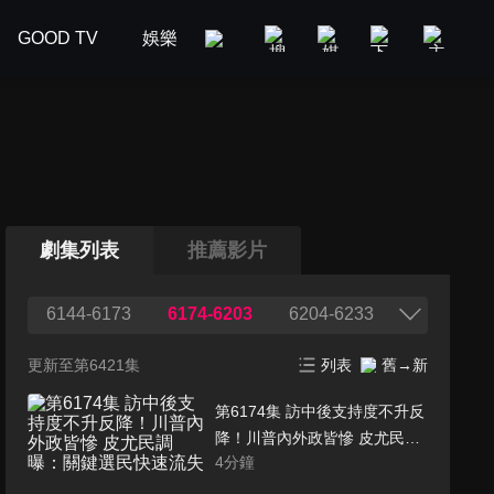
GOOD TV
娛樂
美食旅遊
新聞政論
汽車
劇集列表
推薦影片
6144-6173
6174-6203
6204-6233
更新至第6421集
列表
舊→新
第6174集 訪中後支持度不升反
降！川普內外政皆慘 皮尤民調
4
分鐘
曝：關鍵選民快速流失