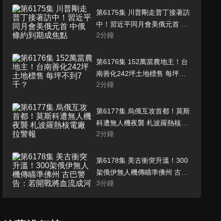
第6175集 川普剛走普丁接著訪
中！習近平同月會美俄元首 中
2
分鐘
俄條約到期成焦點
第6176集 152萬當農地主！台
南善化242坪土地標售 每坪不
2
分鐘
到7千？
第6177集 烏俄互攻首都！莫斯
科遭無人機夜襲 札波羅熱核電
2
分鐘
廠拉警報
第6178集 美古衝突升溫！300
架俄伊無人機傳瞄準佛州 古巴
3
分鐘
警告：若開戰將血流成河
第6179集 史上首次！總統彈劾