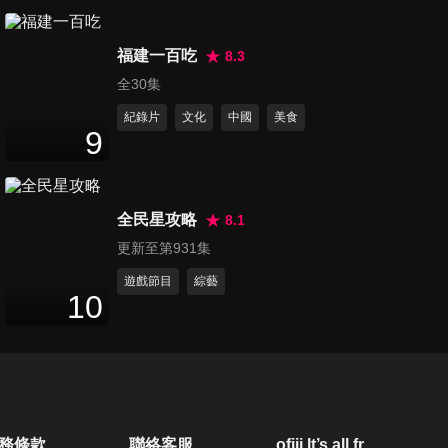
第6193集 馬杜洛被捕後首次
福建一百吃
美軍在委內瑞拉高調軍演
8.3
2
分鐘
全30集
紀錄片
文化
中國
美食
第6194集 伊朗總統承諾「放棄
9
核武」川普：我們不急
2
分鐘
全民星攻略
8.1
第6195集 中國成功發射神舟23
更新至第931集
號！為2030載人登月提前布局
2
分鐘
遊戲節目
綜藝
10
第6196集 熱浪來襲歐洲太陽超
毒辣 英國、法國都現超級高溫
2
分鐘
第6197集 南加州爆毒氣危機！
務條款
聯絡客服
ofiii lt’s all free