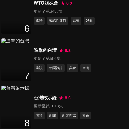
院表示「最快明年上路」
WTO姐妹會
8.9
2
分鐘
更新至第3487集
國際
談話性節目
綜藝
娛樂
第6189集 川普政府加大施壓古
6
巴！卡斯楚遭起訴、美軍航艦
2
分鐘
同步逼近 盧比歐：美古難達成
協議
進擊的台灣
8.2
第6190集 武漢推出家事機器人
更新至第586集
展示影片秀炒蛋與摺衣服絕技
2
分鐘
訪談
新聞雜誌
美食
台灣
7
第6191集 SpaceX星艦火箭成
功升空 最新版完成印度洋濺落
2
分鐘
台灣啟示錄
8.6
更新至第1613集
第6192集 全球唯一野生白色貓
訪談
新聞
新聞雜誌
社會
熊曝光 已成年獨立巡山
8
2
分鐘