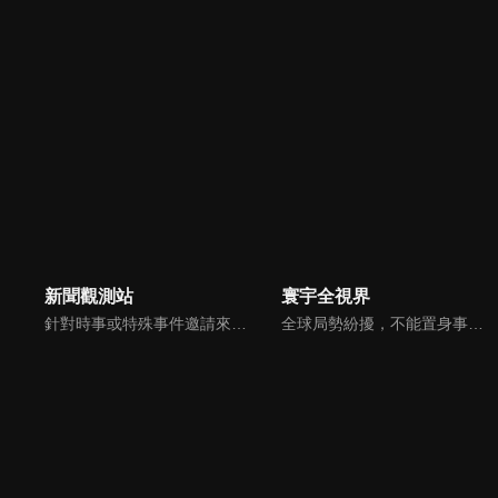
新聞觀測站
寰宇全視界
針對時事或特殊事件邀請來賓進行深度探討，或專訪各領域傑出人士。
全球局勢紛擾，不能置身事外！主播任明玥主持，嶄新一季《寰宇全視界2.0》，集結各領域重磅嘉賓，犀利評論、深度視角，帶您洞悉世界局勢脈絡，開拓兩岸和國際新視野，《寰宇全視界2.0》，帶給您最具含金量的觀點。