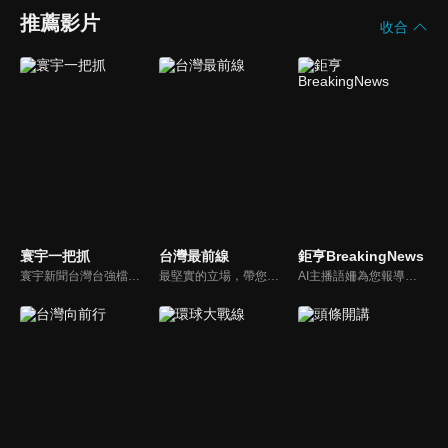
推薦影片
收合
寰宇一把抓
台灣最前線
鉅亨BreakingNews
寰宇新聞台灣台強檔政論節目《寰宇一把抓》，與您一起「抓新聞、抓時事、抓遍台灣政經大小事！由資深社會記者張炤和獨挑大樑主持。張炤和投入新聞前線多年，總是充滿活力的帶給觀眾台灣社會大小事，結合資深社會記者的見聞與觀點，激盪各路實力派專家點評，與您一起掌握政壇人事物即時動態與最新走勢。
最堅實的立場，帶您洞悉台灣新知。最專業的陣容，帶您打開『視』界。政治人民做主，一同掌握即實政壇資訊，『EYE』台灣的政論談話節目。
AI主播語姍為您報導【鉅亨Breaking News】！每週播報大事，讓新聞更貼近你！