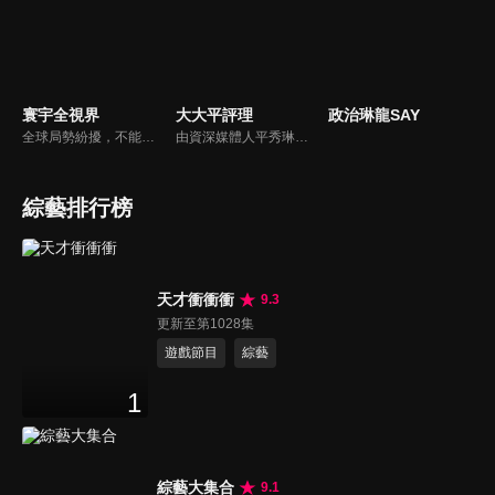
寰宇全視界
大大平評理
政治琳龍SAY
全球局勢紛擾，不能置身事外！主播任明玥主持，嶄新一季《寰宇全視界2.0》，集結各領域重磅嘉賓，犀利評論、深度視角，帶您洞悉世界局勢脈絡，開拓兩岸和國際新視野，《寰宇全視界2.0》，帶給您最具含金量的觀點。
由資深媒體人平秀琳所主持的時事討論節目，針對大眾關心的議題，邀請關鍵人物或意見領袖上節目，從各種角度深入剖析，並藉由多人的觀點交流，讓新聞事件的真相掏深一點，幫助觀眾了解當下最熱門的新聞議題，期使本節目成為台灣理性討論時事的典範。
綜藝排行榜
天才衝衝衝
9.3
更新至第1028集
遊戲節目
綜藝
1
綜藝大集合
9.1