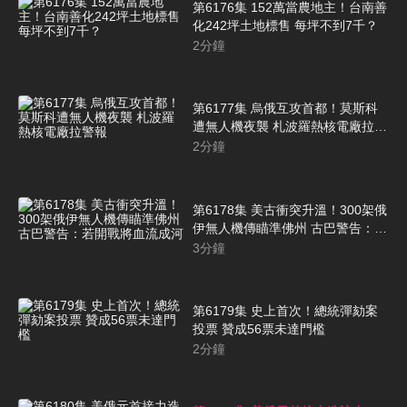
第6176集 152萬當農地主！台南善
化242坪土地標售 每坪不到7千？
2
分鐘
第6177集 烏俄互攻首都！莫斯科
遭無人機夜襲 札波羅熱核電廠拉警
報
2
分鐘
第6178集 美古衝突升溫！300架俄
伊無人機傳瞄準佛州 古巴警告：若
開戰將血流成河
3
分鐘
第6179集 史上首次！總統彈劾案
投票 贊成56票未達門檻
2
分鐘