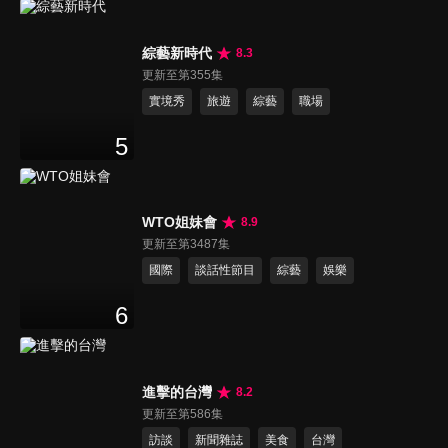
綜藝新時代
8.3
更新至第355集
實境秀
旅遊
綜藝
職場
5
WTO姐妹會
8.9
更新至第3487集
國際
談話性節目
綜藝
娛樂
6
進擊的台灣
8.2
更新至第586集
訪談
新聞雜誌
美食
台灣