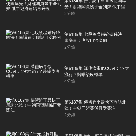
第6184集 普丁訪中重量級使團曝
光！財經閣員幾乎全到齊 俄中經濟
連結再升溫
3
分鐘
第6185集 七股魚塭鋪碎磚觸法！
南議員：應設自治條例
2
分鐘
第6186集 漢他病毒似COVID-19大
流行？醫曝染疫機率
4
分鐘
第6187集 傳習近平最快下周訪北
韓！中朝同盟關係再受關注
2
分鐘
第6188集 5千元成長津貼 行政院表