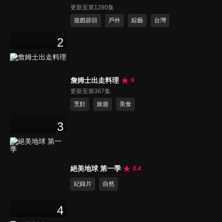
更新至第1280集
遊戲節目
戶外
綜藝
台灣
2
詹姆士出走料理
9
更新至第367集
烹飪
旅遊
美食
3
絕美地球 第一季
8.4
紀錄片
自然
4