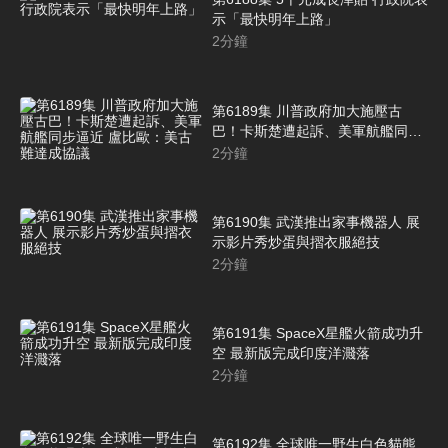
示「最快明年上路」
2
分鐘
第6189集 川普政府加大施壓古
巴！卡斯楚遭起訴、美軍航艦同步
逼近 盧比歐：美古難達成協議
2
分鐘
第6190集 武漢推出家事機器人 展
示影片秀炒蛋與摺衣服絕技
2
分鐘
第6191集 SpaceX星艦火箭成功升
空 最新版完成印度洋濺落
2
分鐘
第6192集 全球唯一野生白色貓熊