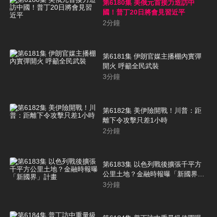
第6180集 美俄元首接力造訪中
國！普丁20日將會見習近平
2
分鐘
第6181集 伊朗官媒主播棚內實彈
開火 呼籲全民武裝
3
分鐘
第6182集 美伊險開戰！川普：距
離下令攻擊只差1小時
2
分鐘
第6183集 以色列戰後擴張千平方
公里土地？金融時報曝「新國界」
計畫
3
分鐘