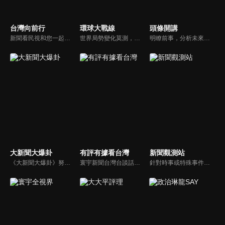
台灣向前行
環球大戰線
頭條開講
新聞看民視和您一起討論最新最熱的時事新聞！
世界局勢變化莫測，你我都身在其中，國際之間合縱連橫，外交、政治、經濟、軍事、科技，無所不爭、無所不戰，《環球大戰線》全方位觀點，與您一起剖析戰略，走進環球競爭最前線！
明瞭前事，分析未來走向，周玉琴告訴您沒想到的大小事背後真相。你不理政治，政治卻未必不會影響你！世界政治勢力結構快速改變，新時代降臨，舊思想如何進化，台灣新思路能否頂得住大國衝擊，最接近民意的聲音，都在《頭條開講》。
大新聞大爆卦
有評有據看台灣
新聞觀測站
《大新聞大爆卦》努力秉持著監督政府的精神，繼續在網路上努力說出事實。
寰宇新聞台灣台談話性節目《有評有據看台灣》節目跳脫來賓演繹的「浮誇情境式政論型態」，改採網路大數據點題，直視分析選情實相，帶您「有評、有據」的遍覽政經大小事。
針對時事或特殊事件邀請來賓進行深度探討，或專訪各領域傑出人士。