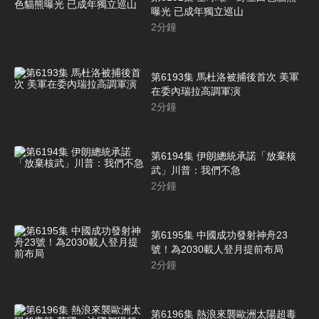
曝光 已成年獨立巡山
2
分鐘
第6193集 馬杜洛被捕後首次 美軍
在委內瑞拉高調軍演
2
分鐘
第6194集 伊朗總統承諾「放棄核
武」川普：我們不急
2
分鐘
第6195集 中國成功發射神舟23
號！為2030載人登月提前布局
2
分鐘
第6196集 熱浪來襲歐洲太陽超毒