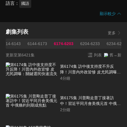
語言
國語
顯示較少
劇集列表
更多
6114-6143
6144-6173
6174-6203
6204-6233
6234-6263
更新至第6421集
列表
舊→新
第6174集 訪中後支持度不升反
降！川普內外政皆慘 皮尤民調曝：
關鍵選民快速流失
4
分鐘
第6175集 川普剛走普丁接著訪
中！習近平同月會美俄元首 中俄條
約到期成焦點
2
分鐘