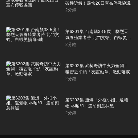
破性諒解！最快26日宣布停戰協議
2
分鐘
第6201集 台南飆38.5度！劇烈天
氣養殖業者苦 北門文蛤、白蝦災損
逾5成
2
分鐘
第6202集 武契奇訪中火力全開！
獲習近平頒「友誼勳章」激動落淚
2
分鐘
第6203集 遭爆「外框小姐」還賴
帳 林昭印：選前刻意抹黑
2
分鐘