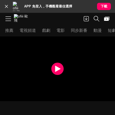
APP 免登入，手機觀看最佳選擇
下載
推薦
電視頻道
戲劇
電影
同步新番
動漫
短