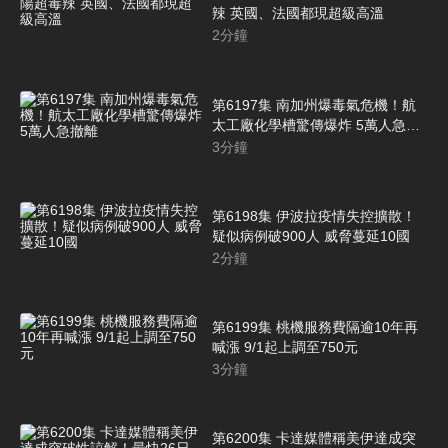
辣 英國、法國都現超級高溫
2
分鐘
第6197集 南加州爆毒氣危機！航
太工廠化學槽驚傳爆炸 5萬人急撤
離
3
分鐘
第6198集 伊波拉疫情失控擴散！
疑似病例破900人 威脅蔓延10國
2
分鐘
第6199集 桃機服務費隔逾10年再
喊漲 9/1起上調至750元
3
分鐘
第6200集 卡達媒體稱美伊達成突