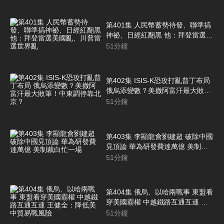
第401集 人民幣蓄勢待發、聯準搞
神祕、日經紅翻黑 他：拜登當選美
國亂、川普當選世界亂
51
分鐘
第402集 ISIS-K恐攻打亂普丁布局
俄烏添變數？美撤阿富汗最大敗
筆！中東調停靠北京？
51
分鐘
第403集 李顯龍會劉建超 破除中國
見頂論 華為研發費達萬億 美制裁
白忙一場
51
分鐘
第404集 俄烏、以哈兩戰事 東盟看
穿美國霸權 中越鐵路互通互連 王
健全：降低美中貿易戰風險
51
分鐘