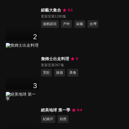
綜藝大集合
9.1
更新至第1280集
遊戲節目
戶外
綜藝
台灣
2
詹姆士出走料理
9
更新至第367集
烹飪
旅遊
美食
3
絕美地球 第一季
8.4
紀錄片
自然