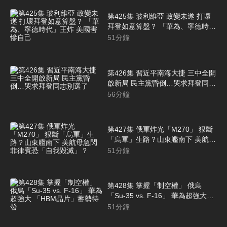
第425集 玻利維亞 政變未遂 打壞
拜登如意算盤？ 「華為、寧德時
代」王炸 美國害慘自己
51
分鐘
第426集 習近平南海大捷 三中全開
啟新局 民主黨昏倒…哭求拜登同志
別選了
56
分鐘
第427集 俄軍炸光「M270」 狠斷
「烏軍」生路？山東艦南下 美航母
急閃 菲律賓恐「自我毀滅」？
51
分鐘
第428集 掌握「制空權」 俄烏
「Su-35 vs. F-16」 華為超強大
「HBM晶片」蓄勢待發
51
分鐘