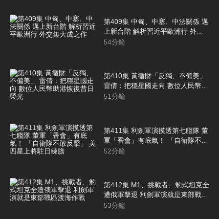
第409集 中匈、中塞、中法關係 邁
上新台階 解析習近平歐洲行 外交
集大成之作
54
分鐘
第410集 黃循財「反獨、不偏美」
雷倩：把穩星國走向 數位人民幣助
港恢復昔日榮光
51
分鐘
第411集 利劍軍演摸透第七艦隊 董
軍「香會」有底氣！ 「自衛隊不敢
反擊」 美四星上將駐日練膽
52
分鐘
第412集 M1、挑戰者、豹式坦克全
遭俄軍擊退 利劍軍演就是東部戰區
渡海作戰
53
分鐘