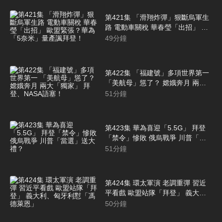
第421集 「滑翔炸彈」狠斷烏軍生
路 電動車關稅 華春瑩「出招」 歐
盟緊張？華為「5奈米」量產諷拜
49
分鐘
登！
第422集 「福建號」多項世界第一
「美航母」慫了？ 嫦娥奔月 兩大
「獨家」 拜登、NASA語塞！
51
分鐘
第423集 華為喜迎「5.5G」 拜登
「禁令」慘敗 俄烏戰爭 川普「當
選」送大禮？
51
分鐘
第424集 環太軍演 老調重彈 習近
平看戲 歐盟站隊「拜登」 義大
利、匈牙利懟「馮德萊恩」
50
分鐘