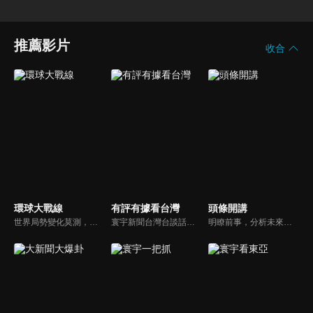
推薦影片
收合
環球大戰線
有評有據看台灣
頭條開講
世界局勢變化莫測，你我都身在其中，國際之間合縱連橫，外交、政治、經濟、軍事、科技，無所不爭、無所不戰，《環球大戰線》全方位觀點，與您一起剖析戰略，走進環球競爭最前線！
寰宇新聞台灣台談話性節目《有評有據看台灣》節目跳脫來賓演繹的「浮誇情境式政論型態」，改採網路大數據點題，直視分析選情實相，帶您「有評、有據」的遍覽政經大小事。
明瞭前事，分析未來走向，周玉琴告訴您沒想到的大小事背後真相。你不理政治，政治卻未必不會影響你！世界政治勢力結構快速改變，新時代降臨，舊思想如何進化，台灣新思路能否頂得住大國衝擊，最接近民意的聲音，都在《頭條開講》。