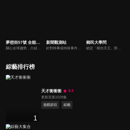
夢想街57號 全能事務所
新聞觀測站
鄉民大學問
關心全球趨勢，介紹產業新知，深入淺出分析，議題解說精闢。《夢想街57號 全能事務所》，帶您從台灣放眼世界！
針對時事或特殊事件邀請來賓進行深度探討，或專訪各領域傑出人士。
鎖定「模仿天王」郭子乾，還有高顏值學霸大學生辛辣提問唷！全新優質節目都在NOWnews《鄉民大學問》！
綜藝排行榜
天才衝衝衝
9.3
更新至第1028集
遊戲節目
綜藝
1