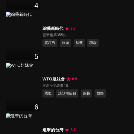
4
綜藝新時代
8.3
更新至第355集
實境秀
旅遊
綜藝
職場
5
WTO姐妹會
8.9
更新至第3487集
國際
談話性節目
綜藝
娛樂
6
進擊的台灣
8.2