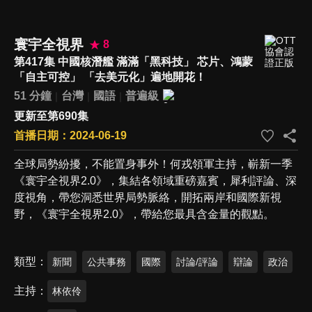
寰宇全視界
8
第417集 中國核潛艦 滿滿「黑科技」 芯片、鴻蒙
「自主可控」 「去美元化」遍地開花！
51 分鐘
台灣
國語
普遍級
更新至第690集
首播日期：2024-06-19
全球局勢紛擾，不能置身事外！何戎領軍主持，嶄新一季
《寰宇全視界2.0》，集結各領域重磅嘉賓，犀利評論、深
度視角，帶您洞悉世界局勢脈絡，開拓兩岸和國際新視
野，《寰宇全視界2.0》，帶給您最具含金量的觀點。
類型
新聞
公共事務
國際
討論/評論
辯論
政治
主持
林依伶