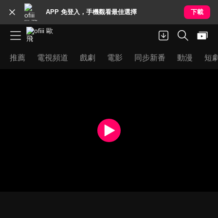
APP 免登入，手機觀看最佳選擇
下載
推薦
電視頻道
戲劇
電影
同步新番
動漫
短