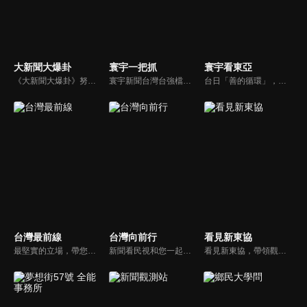
大新聞大爆卦
寰宇一把抓
寰宇看東亞
《大新聞大爆卦》努力秉持著監督政府的精神，繼續在網路上努力說出事實。
寰宇新聞台灣台強檔政論節目《寰宇一把抓》，與您一起「抓新聞、抓時事、抓遍台灣政經大小事！由資深社會記者張炤和獨挑大樑主持。張炤和投入新聞前線多年，總是充滿活力的帶給觀眾台灣社會大小事，結合資深社會記者的見聞與觀點，激盪各路實力派專家點評，與您一起掌握政壇人事物即時動態與最新走勢。
台日「善的循環」，貨真價實？韓國文化，無堅不摧？台灣對於日韓的獨特情感，細膩且複雜，有美麗浪花，更有驚濤駭浪，寰宇新聞台全新節目《寰宇看東亞》，將和觀眾一起探訪台灣和日韓的真實連結，挖掘人物秘辛和內幕故事，剖析東亞政經局勢。
台灣最前線
台灣向前行
看見新東協
最堅實的立場，帶您洞悉台灣新知。最專業的陣容，帶您打開『視』界。政治人民做主，一同掌握即實政壇資訊，『EYE』台灣的政論談話節目。
新聞看民視和您一起討論最新最熱的時事新聞！
看見新東協，帶領觀眾發現東協新市場、新思維，了解東南亞各國在地文化、政治、政策、並從數字看財經脈動，做最深入外資和本土產業投資分析，發掘您所不知道的東協新商機。