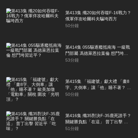
第413集 殲20如何吞噬F-16戰力？
俄軍佯攻哈爾科夫騙垮西方
50
分鐘
第414集 055驅逐艦抵南海 一級戰
鬥部屬 馮德萊恩拉葉倫 想鬥垮習
近平？
53
分鐘
第415集 「福建號」獻大禮 「畫8
字、大倒車」讓「他」睡不著？ 歐
美加徵「電動車」關稅 圍攻「光明
50
分鐘
頂」？
第416集 殲35對決F-35鹿死誰手？
關鍵勝負點「在這」 普丁出擊 習
近平「吃味」？
51
分鐘