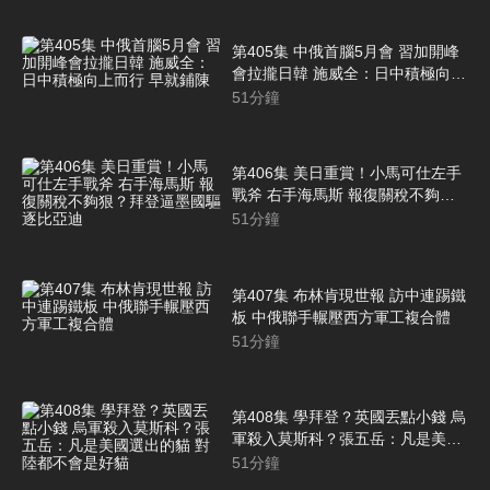
第405集 中俄首腦5月會 習加開峰
會拉攏日韓 施威全：日中積極向上
而行 早就鋪陳
51
分鐘
第406集 美日重賞！小馬可仕左手
戰斧 右手海馬斯 報復關稅不夠
狠？拜登逼墨國驅逐比亞迪
51
分鐘
第407集 布林肯現世報 訪中連踢鐵
板 中俄聯手輾壓西方軍工複合體
51
分鐘
第408集 學拜登？英國丟點小錢 烏
軍殺入莫斯科？張五岳：凡是美國
選出的貓 對陸都不會是好貓
51
分鐘