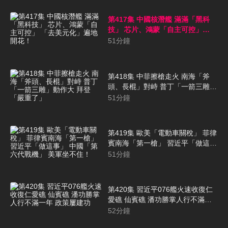
第417集 中國核潛艦 滿滿「黑科
技」 芯片、鴻蒙「自主可控」
「去美元化」遍地開花！
51
分鐘
第418集 中菲擦槍走火 南海「斧
頭、長棍」對峙 普丁「一箭三雕」
動作大 拜登「嚴重了」
51
分鐘
第419集 歐美「電動車關稅」 菲律
賓南海「第一槍」 習近平「做這
事」 中國「第六代戰機」 美軍坐
51
分鐘
不住！
第420集 習近平076艦火速收復仁
愛礁 仙賓礁 潘功勝掌人行不滿一
年 政策屢建功
52
分鐘