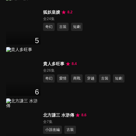
狐妖皇嫂
8.2
全24集
奇幻
古裝
短劇
5
貴人多旺事
8.4
全26集
奇幻
愛情
商戰
穿越
古裝
短劇
6
北方謙三 水滸傳
8.6
全7集
小說改編
古裝