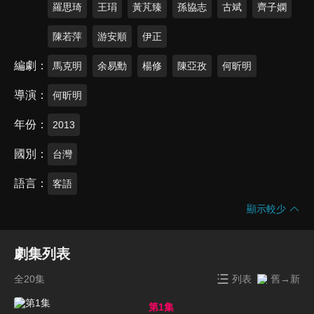
羅思琦
王琄
黃芃臻
孫協志
古斌
齊子嫻
陳若萍
游安順
伊正
編劇
馬克明
余易勳
楊修
陳亞孜
何昕明
導演
何昕明
年份
2013
國別
台灣
語言
客語
顯示較少
劇集列表
全20集
列表
舊→新
第1集