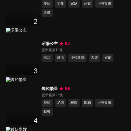
愛情
文化
家庭
商戰
小說改編
古裝
2
昭陽公主
8.4
更新至第13集
宮廷
愛情
小說改編
古裝
短劇
3
燦如繁星
9.6
更新至第26集
愛情
足球
校園
勵志
小說改編
時裝
4