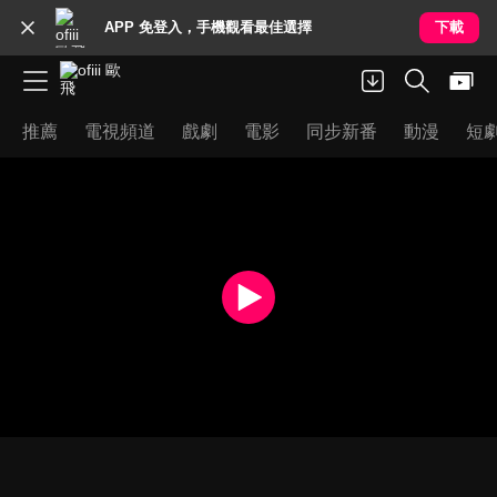
APP 免登入，手機觀看最佳選擇
下載
推薦
電視頻道
戲劇
電影
同步新番
動漫
短