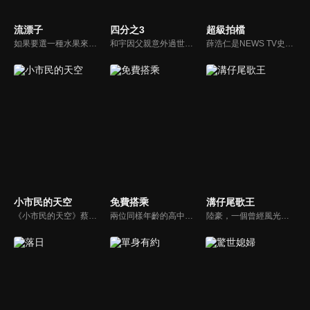
流漂子
四分之3
超級拍檔
如果要選一種水果來代表，你的青春滋味會是什麼？對永康街知名冰店的老闆小羅而言，也許青春的滋味就是芒果吧！《流漂子》以小羅的成長經歷為題材，讓觀眾看見一個出生於民國50年代的青年，如何揮灑年輕的熱情與愛情，找出自己所行的道路，並同時映照近三十年來台灣社會的演變。
和宇因父親意外過世而回到家鄉，面臨被迫接手的賣菜車生意，以及因跛腳而過度保護他的母親，頓時讓和宇的世界瞬間崩塌，陷入絕望。就在此時，和宇遇見駐村藝術家玟萱，第一個不把自己跛腳當回事的女孩，還約跛腳的自己去騎單車，她在和宇混亂的世界裡，開了一扇窗，並協助他重新理解所謂的家庭。
薛浩仁是NEWS TV史上最年輕的王牌主播，安孝琪是一直崇拜他的地方電視台小記者，一場天外飛來的車禍讓她遇到了他，只是她萬萬沒有想到，薛浩仁居然趁機剽竊了她的獨家新聞，幻想破滅的她化悲憤為力量，誓言一定要打敗他，未料，冤冤相報的結果，浩仁與孝琪兩人結婚，一家子喜氣洋洋。
小市民的天空
免費搭乘
溝仔尾歌王
《小市民的天空》蔡明亮擔任策劃，交由不同導演負責，蔡明亮自己編導了其中的四部：《我的名字叫做瑪麗》、《麗香的感情線》、《阿雄的初戀情人》和《給我一個家》。
兩位同樣年齡的高中生，因為一張眷屬乘車證而有了交集；周瑞明為何冒名使用著別人的眷屬乘車證？那個叫呂理成的高中生，又為何會弄掉了他的眷屬乘車證呢？時間悠悠晃晃過了三十多年，所有的故事也將被一一揭開…
陸豪，一個曾經風光但現在落魄返鄉的失意歌王，不得志的抑鬱及妻子的離開讓他成了酒鬼，但內心仍是個極為疼愛子女的父親。他的女兒紅紅因為害怕再失去親人，努力維繫著家庭；兒子陸江江厭惡父親讓自己在眾人面前抬不起頭，卻又無法完全割捨親情。