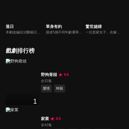
落日
單身有約
驚世媳婦
本劇改編自法醫楊日松先生一生所遭遇的真實案件。敘述終身奉獻台灣法醫志業、不求名利但求正義的法醫楊百川(劇中名)，及其從事於第一線法網工作的摯友、長官及學生，所共同面臨的刑事案件挑戰，是一部題材特殊且富社會意義的傳記式警匪推理劇集。
描述5個不同年齡層單身女子的愛情、婚姻觀。
一位貧家女子，在嫁入豪門之後，飽受婆婆之迫害，最後終至被驅逐出門，而這一切之始作俑者，為家裡之管家，而豪門也在管家的陰謀設計下，終至衰敗...
戲劇排行榜
野狗骨頭
8.6
全32集
愛情
時裝
1
家業
8.9
全42集