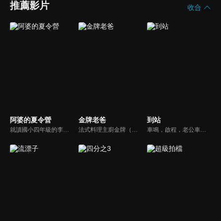
推薦影片
收合
阿婆的夏令營
金牌老爸
到站
就讀國小四年級的李軒，對快到的暑假有很多美好想法，沒想到放暑假前一天，爸爸被派到外地、媽媽出差，爸爸只好半哄半騙帶李軒回花蓮老家。因為跟阿婆非常不熟，再加上阿婆家都是他討厭的藥草味，又沒有電動和網路，又一直逼他做家事、吃青菜，於是李軒一心想要逃離阿婆家、逃離這個變成惡夢的暑假！
法式料理主廚金牌（屈中恆）與好友吳誠信（卜學亮）合開法式餐廳，不料，因資金週轉不良，誠信不告而別，金牌面臨積欠員工薪水及房租壓力，只得放棄苦心經營半年的餐廳，帶著妻女回家投靠母親（方芳）。精通料理卻對經營理財一竅不通的他，重新尋找工作卻處處碰壁，他的創業理想真能實現嗎？
車鳴，啟程，老公車即將退役，這是它與司機的最後一天，一切沒什麼不同，卻又似乎不那麼一如往常。車門打開，這站要下車的會是什麼人？誰會上來？他們都帶著什麼樣的心情？司機終日問乘客要去哪裡，自己卻無處可去；老乘客的熟悉、新面孔的新奇與漠然，與司機交織出一趟充滿溫度的公車之旅。