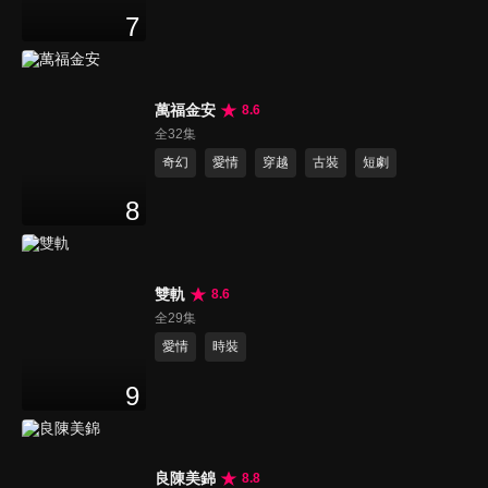
7
萬福金安
8.6
全32集
奇幻
愛情
穿越
古裝
短劇
8
雙軌
8.6
全29集
愛情
時裝
9
良陳美錦
8.8