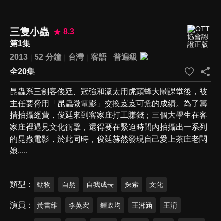
三隻小蟲
8.3
第1集
2013
52 分鐘
台灣
客語
普遍級
全20集
昆蟲系三劍客俊廷、冠強和瀛太用虎頭蜂大鬧課堂後，被
主任要脅用「昆蟲微電影」交換岌岌可危的成績。為了籌
措拍攝經費，俊廷來到客家庄打工賺錢；三個大學生在客
家庄裡遇見文化衝擊，還得要在緊迫時間內拍攝出一系列
的昆蟲電影，於此同時，俊廷赫然發現自己愛上茶庄老闆
娘.....
類型
動物
自然
自我成長
探索
文化
演員
黃書維
李英宏
鍾政均
王湘涵
王淯