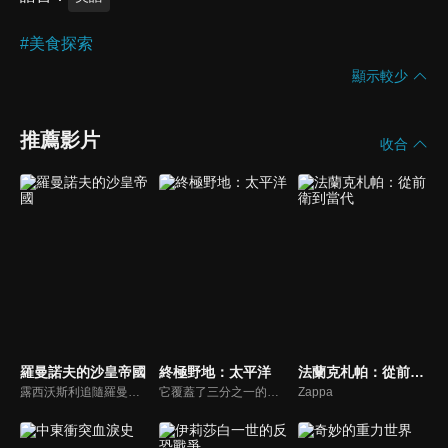
#
美食探索
顯示較少
推薦影片
收合
羅曼諾夫的沙皇帝國
終極野地：太平洋
法蘭克札帕：從前衛到當代
露西沃斯利追隨羅曼諾夫王朝的足跡，她介紹了彼得大帝、凱薩琳大帝和最後的沙皇尼古拉二世，他們壯觀的宮殿裡隱藏著背叛、醜聞和謀殺。
它覆蓋了三分之一的世界表面，不斷被地球板塊的碰撞所塑造。它創造了生命，而這些生命反過來成為水下帝國的建築師。在這裡，世界上最原始的生命形式比恐龍更長壽，並以令人驚奇的方式適應和生存在地球上最具競爭力的環境中。這就是終極野地「太平洋」。
Zappa