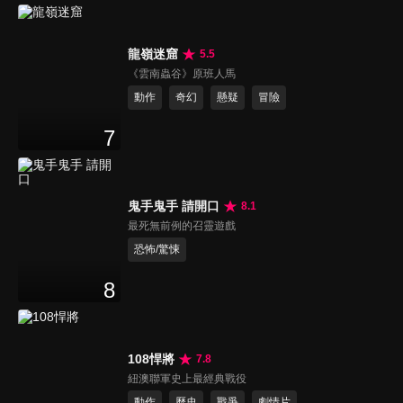
龍嶺迷窟
5.5
《雲南蟲谷》原班人馬
動作
奇幻
懸疑
冒險
7
鬼手鬼手 請開口
8.1
最死無前例的召靈遊戲
恐怖/驚悚
8
108悍將
7.8
紐澳聯軍史上最經典戰役
動作
歷史
戰爭
劇情片