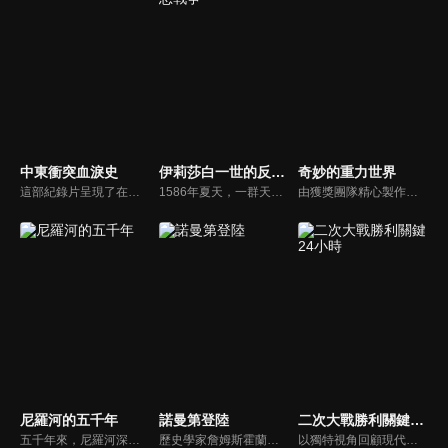
中東衝突血淚史
伊莉莎白一世的反恐戰爭
奇妙的重力世界
這部紀錄片呈現了在第一次世界大戰期間，英國的雙面手法如何引發中東地區的阿拉伯人和猶太人之間的衝突。敵對帝國之間的陰謀、被誤導的戰略，以及對阿拉伯人和猶太人做出相互矛盾的承諾，埋下了長年血腥衝突的種子，決定了中東的命運。
1586年夏天，一群天主教極端分子計劃暗殺伊莉莎白一世，但有一個人阻擋了一切：法蘭西斯沃辛漢爵士，伊莉莎白的間諜頭子和安全主管。針對這場扣人心弦的反恐行動，我們將逐日闡述1586年處於危險高峰的八個星期內發生的驚人事件。
由獲獎團隊精心製作、關於重力物理學的獨特紀錄片，呈現出意想不到的歷史見解、尖端科學和令人興奮的新實驗。從愛因斯坦的相對論到量子力學，主持人吉姆艾爾哈利利教授探索了我們宇宙中最不尋常的現象之一。
尼羅河的五千年
諾曼第登陸
二次大戰勝利關鍵24小時
五千年來，尼羅河深深影響了埃及。歷史學家貝塔妮休斯將踏上長達900英里的尼羅河之旅，並像古埃及人一樣欣賞這條偉大的河流。
歷史學家詹姆斯霍蘭德和前美國陸軍遊騎兵麥克辛普森博士巡視諾曼第海灘，探討這場史詩般殘酷戰役的複雜性。
以獨特視角回顧現代世界歷史上的一個關鍵日子，深入探討使歐戰勝利紀念日顯得如此重要的24小時內的關鍵事件。這是關於那個最值得慶祝和最重要的一天所發生的故事，包括對歷史學家和退伍軍人的原始採訪紀錄，他們講述自己的故事並分享了他們的第一手經歷。