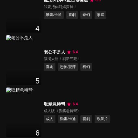
我要把你阿媽賣掉！
動畫/卡通
喜劇
奇幻
家庭
4
老公不是人
6.4
腦洞大開！刷新三觀！
喜劇
恐怖/驚悚
科幻
5
取精急轉彎
6.4
成人版《腦筋急轉彎》
成人
動畫/卡通
喜劇
歌舞片
6