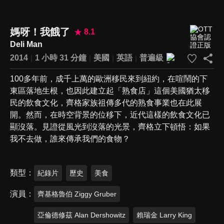
媽呀！我餓了
8.1
Deli Man
2014
1 小時 31 分鐘
美國
英語
普遍級
100多年前，成千上萬的歐洲移民來到紐約，在喧鬧的下
東區落地生根，也因此建立起「熟食店」這個美國猶太移
民的飲食文化，齊格家族祖傳多代的熟食事業也在此展
開。然而，在時空背景的位移下，近代這樣的飲食文化已
顯沒落。見證從風光到沒落的光景，齊格立下頓悟：如果
我不去做，誰來傳承我們的食物？
類型
紀錄片
歷史
美食
演員
齊基格魯伯 Ziggy Gruber
亞倫德修茲 Alan Dershowitz
賴瑞金 Larry King