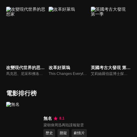
改變現代世界的思想家
改革好萊塢
英國考古大發現 第一季
馬克思、尼采和佛洛伊德改變了現代世界的格局；他們為全球經濟提供全新的想像，質疑道德和社會的基礎，並解開人類心靈的運作。歷史學家貝塔妮探索這些偉大思想家所生活的社會和政治氛圍，看看這些天才的思想如何被操縱、誤解，最終影響了我們的思維方式。
This Changes Everything
艾莉絲羅伯茲博士探索英國各地最令人興奮的考古發現，整合全國各地挖掘和調查的結果。透過考古學探索羅馬人、都鐸王朝、盎格魯-撒克遜人的歷史以及神秘的史前時代。
電影排行榜
無名
8.1
梁朝偉周迅再陷諜報疑雲
歷史
懸疑
劇情片