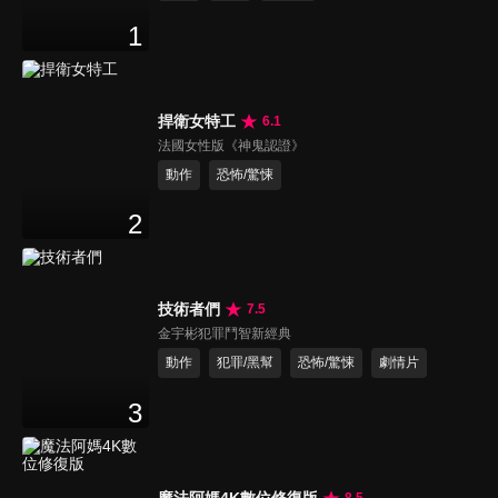
1
捍衛女特工
6.1
法國女性版《神鬼認證》
動作
恐怖/驚悚
2
技術者們
7.5
金宇彬犯罪鬥智新經典
動作
犯罪/黑幫
恐怖/驚悚
劇情片
3
魔法阿媽4K數位修復版
8.5