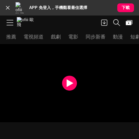
APP 免登入，手機觀看最佳選擇
下載
推薦
電視頻道
戲劇
電影
同步新番
動漫
短