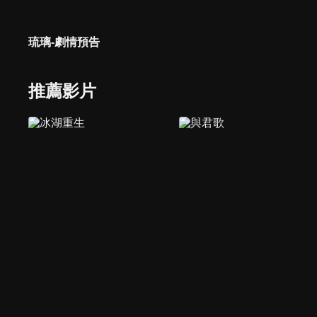
琉璃-劇情預告
推薦影片