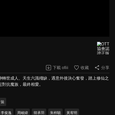
下載 ofiii
收藏
分享
神轉世成人、天生六識殘缺，遇意外後決心奮發，踏上修仙之
起對抗魔族，最終相愛。
古裝
李俊逸
周峻緯
韓承羽
朱梓驍
黃宥明