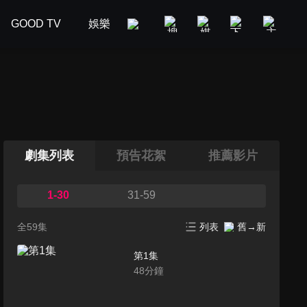
GOOD TV
娛樂
美食旅遊
新聞政論
汽車
劇集列表
預告花絮
推薦影片
1-30
31-59
全59集
列表
舊→新
第1集
48
分鐘