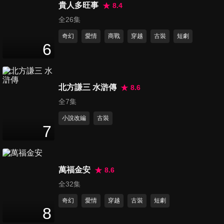
47
分鐘
貴人多旺事
8.4
全26集
奇幻
愛情
商戰
穿越
古裝
短劇
第16集
6
47
分鐘
北方謙三 水滸傳
8.6
第17集
48
分鐘
全7集
小說改編
古裝
7
第18集
48
分鐘
萬福金安
8.6
全32集
第19集
奇幻
愛情
穿越
古裝
短劇
48
分鐘
8