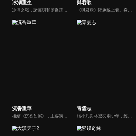
冰湖重生
與君歌
冰湖之戰，諸葛玥和楚喬落入冰湖，楚喬被燕洵所救，得知諸葛玥已死，她尋機刺殺燕洵，為諸葛玥報仇。楚喬在卞唐幾次三番受到一位神秘男子的幫助，她有種似曾相識的感覺，不禁懷疑諸葛玥還活著。燕洵變本加厲，掀起四國紛亂。最終，楚喬能否平定天下並再與諸葛玥重聚？
《與君歌》陸劇線上看。身處敵對陣營的雙生姐妹程若魚（張予曦）和仇煙織（宣璐）宿命般重逢，並與大興「少年天子」齊焱（成毅）、珖王（韓棟）一同捲入朝堂風雲，共同蛻變成長的傳奇故事。
沉香重華
青雲志
接續《沉香如屑》，主要講述了顏淡、唐周、餘墨在凡間找尋神器，並無意中了解到仙魔大戰真相的故事。唐周想起自己曾是守護結界、保護蒼生的戰神，顏淡是可療愈傷痛的菡萏仙子，二人過往曾錯過情緣，再結緣後在相知相識中解開過往誤會。在唐周等人的努力下，終找出惡勢力的幕後主腦。
張小凡與林驚羽兩少年，經歷草廟村全村滅村的慘案後，被青雲門收歸門下。張小凡、碧瑤（鬼王之女）、林驚羽、陸雪琪、曾書書等一夥熱血的少年，因正魔兩派糾葛千年的過節，衍生出種種愛恨情仇。