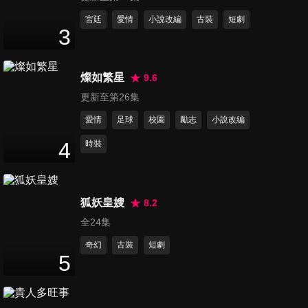
第11集
宮廷
愛情
小說改編
古裝
短劇
3
49
分鐘
燦如繁星
9.6
第12集
更新至第26集
48
分鐘
愛情
足球
校園
勵志
小說改編
4
時裝
第13集
49
分鐘
狐妖皇嫂
8.2
全24集
第14集
47
分鐘
奇幻
古裝
短劇
5
第15集