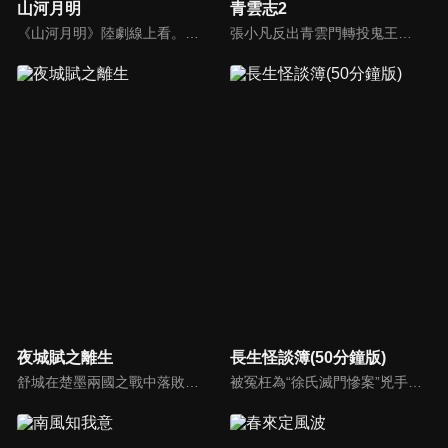
山河月明
青雲志2
《山河月明》陸劇線上看。朱元璋的第四子燕王朱棣少年時代追隨元帥徐達，喋血沙場，歷經戰陣，終於成為合格的軍事統帥。太祖駕崩後，繼位的建文皇帝朱允炆在母族及齊泰等人的蠱惑下，將屠刀對準了朱氏皇族，湘王朱柏不堪受辱，舉火自焚。盛怒之下的朱棣舉起奉天靖難的旗幟，展開了一場戰爭...
張小凡反出青雲門轉投鬼王宗，成為鬼王副手，為了救鬼王之女碧瑤，奔赴死亡沼澤，探究天地寶庫，勇闖焚香谷，開拓南疆十萬大山，尋找靈獸喚醒獸神的故事。
夜城賦之離生
長生怪談簿(50分鐘版)
舒城在楚墨兩國之戰中落敗，並成為了墨國五皇女莫茴的魂器。失去自我意識的舒城跟隨姐姐莫茹回到墨國，面對失而復得的妹妹，莫茹欣喜又憂慮。為了保護親人和國家她棄醫從戎，甚至為了保護莫茴不惜被砍掉一條手臂，然而這一切都阻擋不了局勢的動盪不安...
被冤枉為“徐氏滅門慘案”兇手的主人公在多年後深陷倖存者的複仇圈套，成功說服其共同對抗真兇，並找出真相的故事。整個故事發生在一個荒山客棧，眾人鬥智斗勇，一步步揭開每個人的秘密，還原案件本來面目。