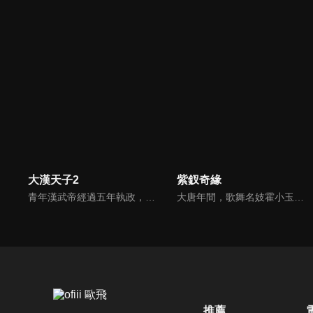
大漢天子2
紫釵奇緣
青年漢武帝經過五年執政，平息後宮勢力、抗拒外患入侵、粉碎政變陰謀，坐穩了皇帝寶座，正是開展雄才大略之時。能臣汲黯受到賞識，並引薦另一位奇才主父偃，漢武帝視其張固再世，委以重任。國力強盛使漢武帝屢屢北伐外族，只是規模巨大的戰爭使漢室逐漸捉襟見肘，諸侯勢力蠢蠢欲動。
大唐年間，歌舞名妓霍小玉、風流俠客納蘭東、書香才子李益和巾幗紅顏盧靖瀾為首的風騷人物，彼此錯綜複雜的命運與感情糾葛。一場指腹為婚的誤會，造成浪漫卻無果的錯點鴛鴦，他們在階級差異與強權壓迫中勇於追求真愛，在宮廷權謀與世俗現實的拉扯中身不由己地被推向命運的叉路...
推薦