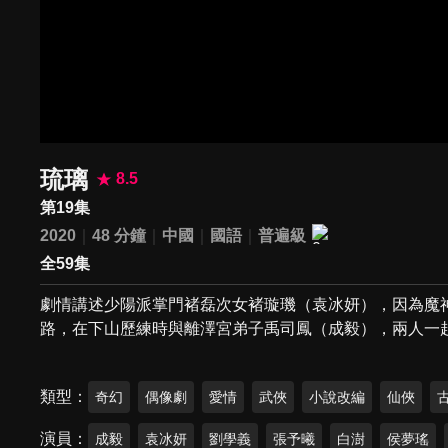
琉璃
8.5
第19集
2020
48 分鐘
中國
國語
普遍級
全59集
劇情講述少陽派掌門褚磊次女褚璇璣（袁冰妍），因為魔
路，在下山歷練時與離澤宮弟子禹司鳳（成毅），兩人一
類型
奇幻
偶像劇
愛情
武俠
小說改編
仙俠
演員
成毅
袁冰妍
劉學義
張予曦
白澍
侯夢瑤