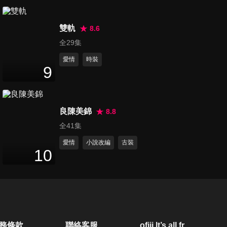
第20集
49
分鐘
雙軌
8.6
全29集
愛情
時裝
第21集
9
48
分鐘
良陳美錦
8.8
第22集
全41集
49
分鐘
愛情
小說改編
古裝
10
第23集
47
分鐘
第24集
務條款
聯絡客服
ofiii lt’s all free