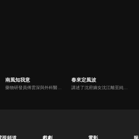
南風知我意
春來定風波
藥物研發員傅雲深與外科醫生朱舊落後地區進行人道醫療救援，兩人從誤解到經歷生死後的兩心相許，還來不及坦誠心意，一場事故讓傅雲深陷入人生低谷，他斬斷與朱舊的聯繫。一年後，朱舊以家庭醫生的身份與傅雲深重逢，面對他的百般刁難，朱舊用樂觀的心態與不離不棄的愛慢慢治癒雲深，陪他走出黑暗深淵。
講述了沈府嫡女沈江離至純至善，成婚夜被設計與二少主陸景明有夫妻之實，還遭陷害禁足祠堂。分娩遇難被救後兒子焱焱卻有頑疾，藥只有陸家有，沈江離為救子重回陸府。她打臉刁難者，揭開當年被陷害的陰謀，也解開與陸景明的誤會，焱焱則神助攻兩人破鏡重圓。
電視頻道
戲劇
電影
服