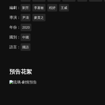
編劇
劉芳
李蕙敏
程妤
王威
導演
尹濤
麥貫之
年份
2020
國別
中國
語言
國語
預告花絮