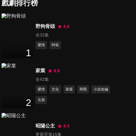
戲劇排行榜
第7集
野狗骨頭
8.6
47
分鐘
全32集
愛情
時裝
1
第8集
48
分鐘
家業
8.9
全42集
第9集
愛情
文化
家庭
商戰
小說改編
50
分鐘
2
古裝
第10集
48
分鐘
昭陽公主
8.4
更新至第15集