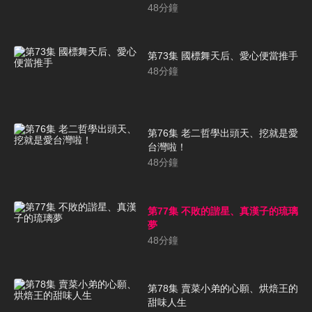
48
分鐘
第73集 國標舞天后、愛心便當推手
48
分鐘
第76集 老二哲學出頭天、挖就是愛
台灣啦！
48
分鐘
第77集 不敗的諧星、真漢子的琉璃
夢
48
分鐘
第78集 賣菜小弟的心願、烘焙王的
甜味人生