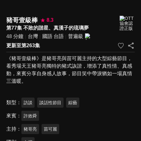
豬哥壹級棒
8.3
第77集 不敗的諧星、真漢子的琉璃夢
48 分鐘
台灣
國語
台語
普遍級
更新至第263集
《豬哥壹級棒》是豬哥亮與苗可麗主持的大型綜藝節目，
看秀場天王豬哥亮獨特的豬式詼諧，增添了真性情、真感
動，來賓分享自身感人故事，節目笑中帶淚猶如一場真情
三溫暖。
類型
訪談
談話性節目
綜藝
來賓
許效舜
主持
豬哥亮
苗可麗