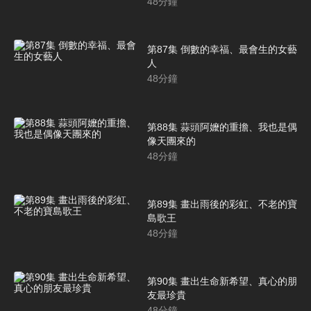
48
分鐘
第87集 倒數的幸福、最會生的女藝
人
48
分鐘
第88集 蒜頭阿嬤的重擔、我也是偶
像天團來的
48
分鐘
第89集 畫出雨後的彩虹、不老的寶
島歌王
48
分鐘
第90集 畫出生命新希望、真心的朋
友最珍貴
48
分鐘