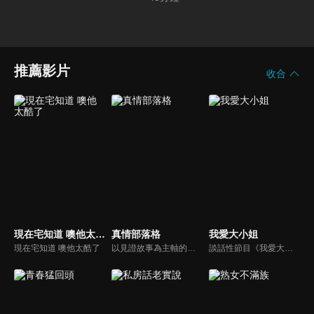
推薦影片
收合
現在宅知道 噢他太酷了
真情部落格
我愛大小姐
現在宅知道 噢他太酷了
以見證故事為主軸的佈道訪談節目，由主播李晶玉主持，發揮她的訪問專長，讓來賓自在暢談自己的生命歷程；最後由寇紹恩牧師與孫越叔叔佈道，帶領禱告。
談話性節目《我愛大小姐》是由吳淡如、林慧萍主持的一檔談話性節目，講訴女人間的那些事。