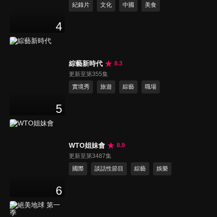
紀錄片
文化
中國
美食
4
綜藝新時代
8.3
更新至第355集
實境秀
旅遊
綜藝
職場
5
WTO姐妹會
8.9
更新至第3487集
國際
談話性節目
綜藝
娛樂
6