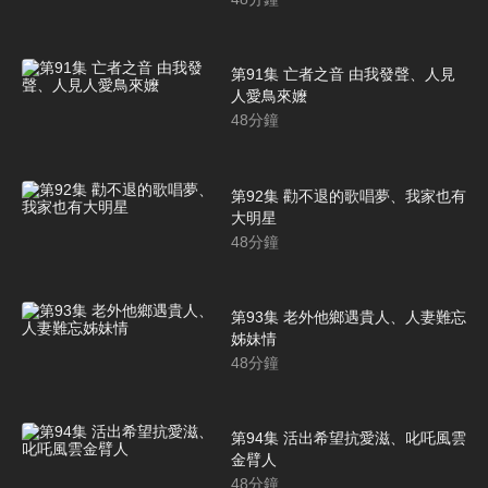
第91集 亡者之音 由我發聲、人見
人愛鳥來嬤
48
分鐘
第92集 勸不退的歌唱夢、我家也有
大明星
48
分鐘
第93集 老外他鄉遇貴人、人妻難忘
姊妹情
48
分鐘
第94集 活出希望抗愛滋、叱吒風雲
金臂人
48
分鐘