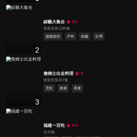
綜藝大集合
9.1
更新至第1280集
遊戲節目
戶外
綜藝
台灣
2
詹姆士出走料理
9
更新至第367集
烹飪
旅遊
美食
3
福建一百吃
8.3
全30集