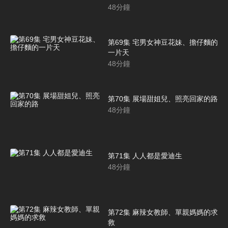
48
分鐘
第69集 宅男女神豆花妹、擔仔麵的
一片天
48
分鐘
第70集 展場甜姐兒、照亮回家的路
48
分鐘
第71集 人人都是愛迪生
48
分鐘
第72集 麻辣女教師、單親媽媽的求
救