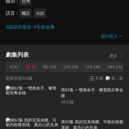
國別
台灣
語言
國語
台語
#
談話性節目
#
生命故事
顯示較少
劇集列表
更多
6-61
62-94
95-124
125-158
159-192
194-234
更新至第263集
列表
舊→新
第62集 一雙救命手、嗲聲戲后奪金
鐘
48
分鐘
第63集 我的完美保鑣、可敬的救難
英雄、最忠心的兄弟