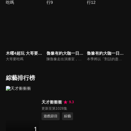
木曜4超玩 大哥要吃嗎
魯豫有約大咖一日行9
魯豫有約大咖一日行12
大哥要吃嗎
陳魯豫走出演播室，用一整天的時間， 探訪嘉賓的日常生活，展現大咖們最真實的生活狀態。全程探訪不同領域的頂級明星大咖，帶觀眾來到名人大咖們的身邊，展示他們不為人知的生活背面。
本季將以「對話的盡頭是更大的生活」為全新主題，開放多元的深度對話，來打破傳統訪談的束縛，透過鏡頭背後獨特的生活視角，為觀眾呈現更為真實、豐富的人生百態。
綜藝排行榜
天才衝衝衝
9.3
更新至第1028集
遊戲節目
綜藝
1