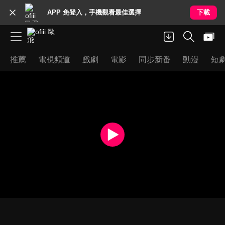
APP 免登入，手機觀看最佳選擇
下載
推薦
電視頻道
戲劇
電影
同步新番
動漫
短