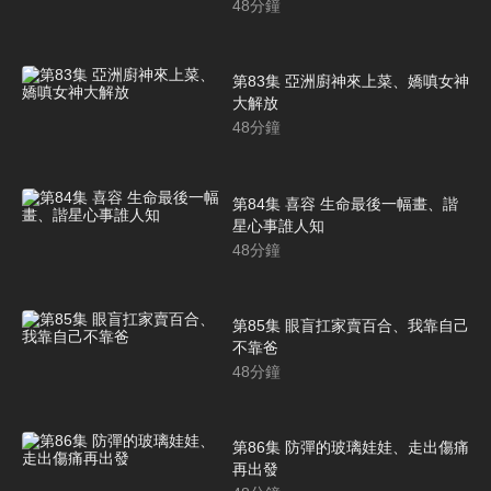
48
分鐘
第83集 亞洲廚神來上菜、嬌嗔女神
大解放
48
分鐘
第84集 喜容 生命最後一幅畫、諧
星心事誰人知
48
分鐘
第85集 眼盲扛家賣百合、我靠自己
不靠爸
48
分鐘
第86集 防彈的玻璃娃娃、走出傷痛
再出發