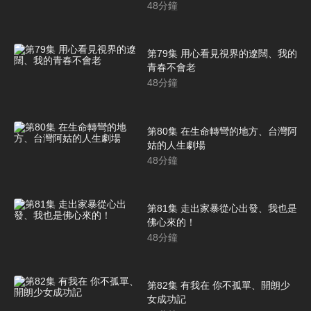
48
分鐘
第79集 用心看見視界的遼闊、我的
青春不會老
48
分鐘
第80集 在生命轉彎的地方、台灣阿
姑的人生劇場
48
分鐘
第81集 走出家暴從心出發、我也是
佛心來的！
48
分鐘
第82集 有我在 你不孤單、開朗少
女成功記