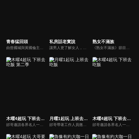
青春猛回頭
私房話老實說
熟女不滿族
由曾國城與黃國倫主持，節目中邀請20位20歲以下青少年組成青春團，另一邊則為年紀相較成熟的藝人來賓為不老團，每集分別就一件青少年必定遇見的事件討論，看兩個不同年代的人們，所擁有的不同看法與立場。帶領讓觀眾一起回到那些年的青春歲月！
讓男人更了解女人，女人更了解自己 ，揭密女性私房話，讓療癒專家教你更愛自己！由于美人和納豆攜手主持，更多你想知道的女性私密話題都在《私房話老實說》。
《熟女不滿族》節目主題均有關25-49歲的未婚女性，這些熟女們漂亮卻擔心嫁不出去，獨立卻希望有人疼，最怕寂寞，只能用工作填滿時間，她們是最矛盾最不滿足的一群人。
木曜4超玩 下班去吃飯 第二季
月曜1起玩 上班去吃飯
木曜4超玩 下班去吃飯
邰哥邀請各界名人一起吃飯聊天，與觀眾分享他們的故事。
邰哥帶著工作人員翹班吃飯去，看看他們享用了哪些美食吧！
邰哥邀請各界名人一起吃飯聊天，與觀眾分享他們的故事。