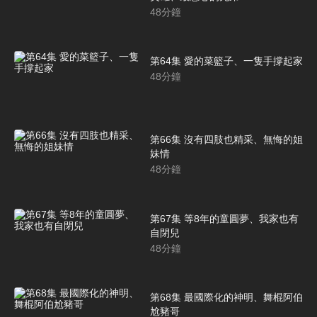
48
分鐘
第64集 愛的菜籃子、一隻手撐起家
48
分鐘
第66集 沒有四肢也精采、無悔的姐
妹情
48
分鐘
第67集 等8年的童圓夢、我家也有
自閉兒
48
分鐘
第68集 最國際化的神明、舞棍阿伯
尬豬哥