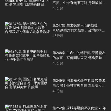
不拒、生命有無限可能 身障瑜珈化
缺憾為圓融
48
分鐘
第247集 擊出撼動人心的鼓聲
MAN到爆炸的太鼓擊、台灣武術的
傳承 A級拳擊教練
48
分鐘
第248集 生命中的轉捩點 脊髓傷友
的故事、家傳團結豆花 傳承美味與
感情
48
分鐘
第249集 國際知名薩克斯風 製作源
自台灣！學舞重獲自信 單腳美女
許婉琪
48
分鐘
第252集 府城專屬的深夜食堂 70年