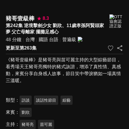
豬哥壹級棒
8.3
第242集 逆境擊劍少女 劉欣、11歲孝孫阿賢頭家
夢 父亡母離家 擺攤足感心
48 分鐘
台灣
國語
台語
普遍級
更新至第263集
《豬哥壹級棒》是豬哥亮與苗可麗主持的大型綜藝節目，
看秀場天王豬哥亮獨特的豬式詼諧，增添了真性情、真感
動，來賓分享自身感人故事，節目笑中帶淚猶如一場真情
三溫暖。
類型
訪談
談話性節目
綜藝
來賓
劉欣
主持
豬哥亮
苗可麗