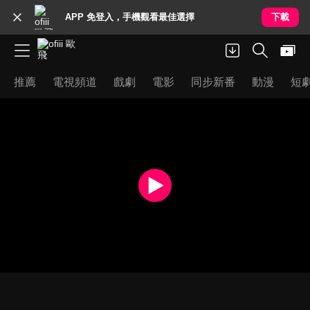
APP 免登入，手機觀看最佳選擇
下載
推薦
電視頻道
戲劇
電影
同步新番
動漫
短