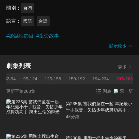
國別
台灣
語言
國語
台語
#
談話性節目
#
生命故事
顯示較少
劇集列表
更多
62-94
95-124
125-158
159-192
194-234
235-263
更新至第263集
列表
舊→新
第235集 當我們童在一起 年紀最小
千手觀音、失怙少年成舞功高手 舞
出生命的輝光
48
分鐘
第236集 用陶土捏出生命的春天、