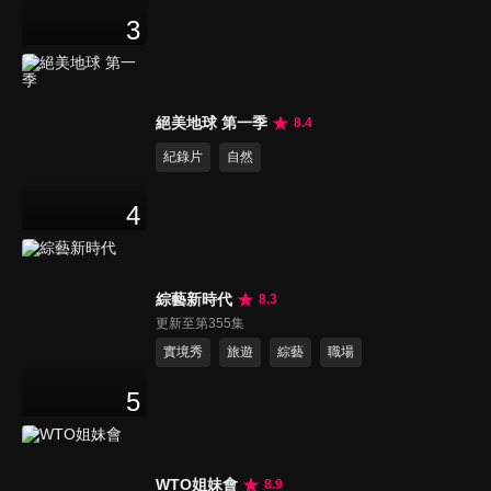
3
絕美地球 第一季
8.4
紀錄片
自然
4
綜藝新時代
8.3
更新至第355集
實境秀
旅遊
綜藝
職場
5
WTO姐妹會
8.9