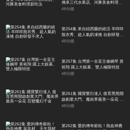
傳承三代水果店、河豚美食料理新
吃法
48
分鐘
第254集 來自紐西蘭的絕活 羊咩咩
脫衣秀、超人氣奶凍捲 自創研發不
求人
48
分鐘
第257集 台灣第一全盲主修鋼琴 黃
裕翔 躍上大銀幕、雙人極限特技
48
分鐘
第261集 國寶繁衍達人 復育黑熊開
啟創業大門、魔術界最美一朵花 百
變魔幻千金
48
分鐘
第262集 愛的傳奇穀粒！熱血神農