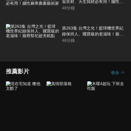
翁良材、天生我材必有用！腦性麻
痺撕畫藝術家
48
分鐘
第263集 台灣之光！籃球機世界紀
錄保持人、國寶級的老滋味！廟裡
祭祀超夯糕點
48
分鐘
推薦影片
收合