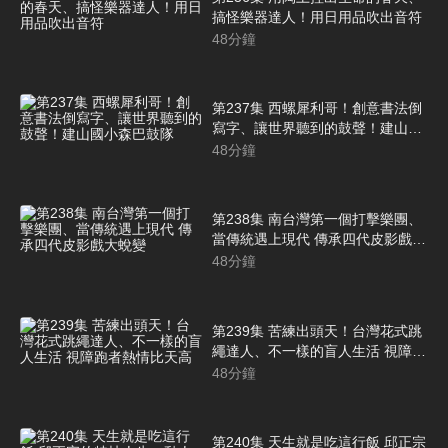
搞怪樂器達人！用日用品吹出音符
48
分鐘
第237集 西螺犀利哥！創意書法倒
寫字、讓世界聽到的鼓聲！建山國
小森巴鼓隊
48
分鐘
第238集 南台灣第一個打擊樂團、
當傳統遇上現代 傳承四代皮影戲大
蛻變
48
分鐘
第239集 苦練出頭天！台灣花式跳
繩達人、不一樣的盲人生活 視障跑
者熱情比天高
48
分鐘
第240集 天生就是吃這行飯 邱正宗