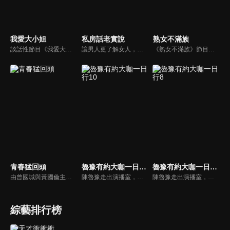
我愛大小姐
私房話老實說
熟女不滿族
談話性節目《我愛大小姐》是由吳淡如、林慧萍主持的一檔談話性節目，講訴女人間的那些事。
讓男人更了解女人，女人更了解自己 ，揭密女性私房話，讓療癒專家教你更愛自己！由于美人和納豆攜手主持，更多你想知道的女性私密話題都在《私房話老實說》。
《熟女不滿族》節目主題均有關25-49歲的未婚女性，這些熟女們漂亮卻擔心嫁不出去，獨立卻希望有人疼，最怕寂寞，只能用工作填滿時間，她們是最矛盾最不滿足的一群人。
青春猛回頭
魯豫有約大咖一日行10
魯豫有約大咖一日行8
由曾國城與黃國倫主持，節目中邀請20位20歲以下青少年組成青春團，另一邊則為年紀相較成熟的藝人來賓為不老團，每集分別就一件青少年必定遇見的事件討論，看兩個不同年代的人們，所擁有的不同看法與立場。帶領讓觀眾一起回到那些年的青春歲月！
陳魯豫走出演播室，用一整天的時間， 探訪嘉賓的日常生活，展現大咖們最真實的生活狀態。全程探訪不同領域的頂級明星大咖，帶觀眾來到名人大咖們的身邊，展示他們不為人知的生活背面。
陳魯豫走出演播室，用一整天的時間， 探訪嘉賓的日常生活，展現大咖們最真實的生活狀態。全程探訪不同領域的頂級明星大咖，帶觀眾來到名人大咖們的身邊，展示他們不為人知的生活背面。
綜藝排行榜