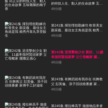
的特技人生、動人的生命故事 五味
雜陳的梅子香
48
分鐘
第241集 揮別埋怨勤練功 軟骨美女
顏采薇、最佳女主角就是我 賴秀丹
靠丸享受餘生
48
分鐘
第242集 逆境擊劍少女 劉欣、11歲
孝孫阿賢頭家夢 父亡母離家 擺攤
足感心
48
分鐘
第243集 有舞蹈就有我存在 街舞教
父 彭英倫、浪子回頭燒番麥 家傳
手工好滋味
48
分鐘
第245集 撥拉棒高手 拋接物品來者