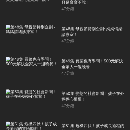
只是寶寶不說！
47
分鐘
第48集 母親節特別企劃~媽媽情緒
診療室！
47
分鐘
第49集 買菜也有學問！500元解決
全家人一週晚餐！
47
分鐘
第50集 變態的社會新聞！孩子在外
媽媽心驚驚！
47
分鐘
第51集 危機四伏！孩子成長過程的