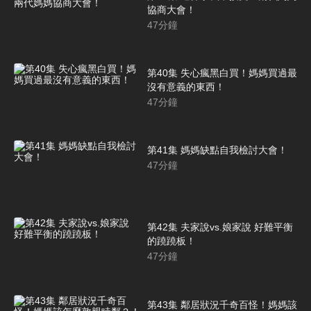
協商大會！
47
分鐘
第40集 失心瘋黑白買！媽媽買過最
沒有意義的東西！
47
分鐘
第41集 媽媽缺點自我檢討大會！
47
分鐘
第42集 夫家說vs.娘家說 好難平衡
的蹺蹺板！
47
分鐘
第43集 鄰居狀況千奇百怪！媽媽該