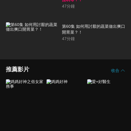
47
分鐘
第60集 如何用討厭的蔬菜做出爽口
開胃菜？！
47
分鐘
推薦影片
收合