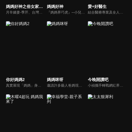
媽媽好神之俗女家務事
媽媽好神
愛+好醫生
月辛嬌妻-季芹、台灣好媳婦-佩甄，兩位世俗熟女 領軍各界菁英一起來探討你我關心的各種家務事。持續鎖定本節目就能夠讓你『俗女不出門，能知天下事』！
『媽媽界巧虎』─小兒科醫師黃瑽寧，『國民媽媽』─鍾欣凌，兩人領軍擁有十八般武藝的好神媽媽團，為全台媽媽們發聲，所有育兒新知，家庭秘辛，全家大小健康，都會在《媽媽好神》一一解惑！
結合醫療專業及全人關懷的新型態節目，主持人黃瑽寧醫師親訪家庭，跨領域醫療顧問團全方位檢視，提供最完整、實用和正確的資訊來守護孩子的健康。
你好媽媽2
媽媽咪呀
今晚開讚吧
真實展現「媽媽」身份的更多社會觸角，探討對「媽媽」概念的時代定義，探訪更多的當代媽媽。每期走進嘉賓生活，探討母親在家庭中、在自己生命中的位置。
邀請許多藝人爸媽現身說法，與相關專家顧問共同討論分享，以談話的方式進行，對一人爸媽和名人家庭教育有興趣的朋友一定不能錯過。
小禎攜手轉戰網紅界獲好評的羅時豐主持綜藝節目《今晚開讚吧》，節目嘗試創新互動式節目，帶動討論時事及創新的議題，打破傳統的談話模式，進而更貼近網路群眾。