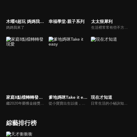
木曜4超玩 媽媽我來了
幸福學堂-親子系列
太太狠犀利
媽媽我來了
生活裡常常有些不方便，但其實只要有一些小創意，就會讓生活變得更有趣，就讓美食達人焦志方與生活玩家巴鈺帶領專家們，告訴大家最即時、最便利、最實用的解決之道！
家庭8點檔轉轉發現愛
爹地媽咪Take it easy
現在才知道
繼2020年榮獲金鐘獎「生活風格節目主持人獎」，2021年再度入圍，從真理出發的家庭談話性節目，針對現代婚姻家庭議題讓您輕鬆掌握關注方向。
從小寶寶出生以後，父母親就該使承受各種各樣的壓力。小寶寶的健康，教育費的負擔，乃至於社會跟親友的期許，都讓父母整日擔憂。本集節目還邀請台北醫院大學附設醫院的臨床心理師黃意霖，提供紓解壓力的方法。
日常生活的小秘訣知多少？由理財專家賴憲政、美麗人妻季芹，用貼近民心的實際案例、最新時事的話題來分析研討，讓你了解生活中的理財消費、民生、旅遊等問題。
綜藝排行榜