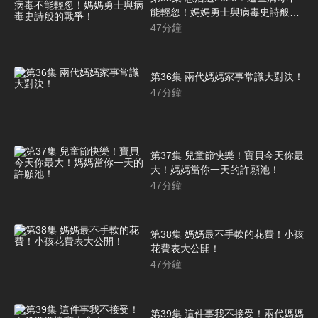
能輕忽！媽媽勇士與病毒史詩般的
戰爭！
47
分鐘
第36集 兩代媽媽家事常識大對決！
47
分鐘
第37集 兒童節快樂！寶貝今天你最
大！媽媽當你一天的許願池！
47
分鐘
第38集 媽媽最不手軟的花費！小孩
花費表大公開！
47
分鐘
第39集 這件事我不接受！兩代媽媽