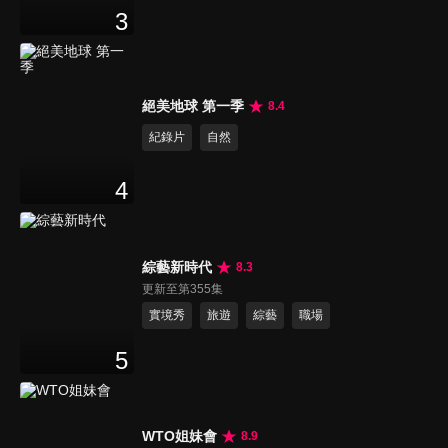
3
絕美地球 第一季
8.4
紀錄片
自然
4
綜藝新時代
8.3
更新至第355集
實境秀
旅遊
綜藝
職場
5
WTO姐妹會
8.9