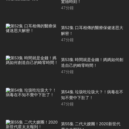
驚險時刻！
47
分鐘
第52集 口耳相傳的醫療保健迷思大
解密！
47
分鐘
第53集 時間就是金錢！媽媽如何創
造自己的畸零時間！
47
分鐘
第54集 垃圾吃垃圾大？！病毒在不
知不覺中下肚了！
47
分鐘
第55集 二代大嫂團！2020新世代