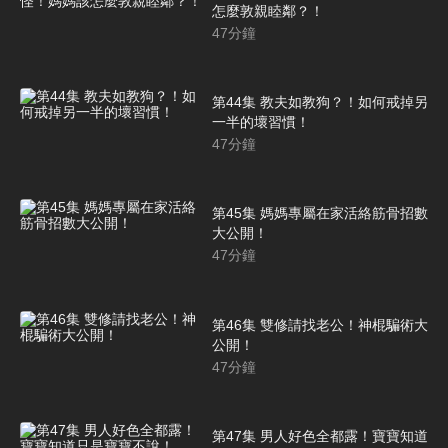
怎麼敦親睦鄰？！
47
分鐘
第44集 教夫如教狗？！如何戒掉另
一半的壞習慣！
47
分鐘
第45集 媽媽專屬在家活絡筋骨招數
大公開！
47
分鐘
第46集 雙修請找老公！神棍騙術大
公開！
47
分鐘
第47集 男人好色全都露！寶寶知道