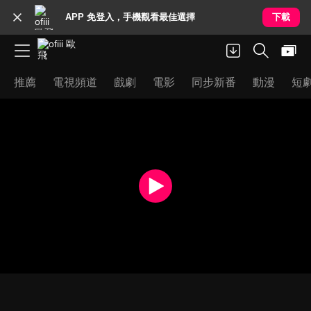
APP 免登入，手機觀看最佳選擇
下載
推薦
電視頻道
戲劇
電影
同步新番
動漫
短