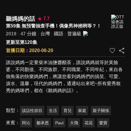
聽媽媽的話
7.7
第59集 無預警抽查手機！偶像男神挫咧等？！
2019
47 分鐘
台灣
國語
普遍級
更新至第120集
首播日期：2020-06-20
誰說媽媽一定要柴米油鹽醬醋茶，誰說媽媽就等於黃臉
婆，不同顏值、不同族群、不同職業、不同年紀，來自各
個角落的快樂媽媽們，將讓您看到媽媽們的搞笑、可愛、
淚水、溫馨，現代的媽媽們，通通站出來吧~所有愛秀敢
秀的媽咪們，都在《聽媽媽的話》。
類型
談話性節目
生活
育兒
家庭
親子關係
來賓
阿沁
鄒承恩
Paul
大飛
花花
愛寶