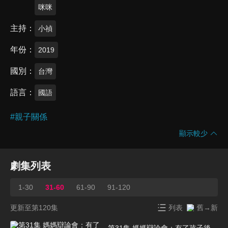
咪咪
主持
小禎
年份
2019
國別
台灣
語言
國語
#
親子關係
顯示較少
劇集列表
1-30
31-60
61-90
91-120
更新至第120集
列表
舊→新
第31集 媽媽辯論會：有了孩子後，