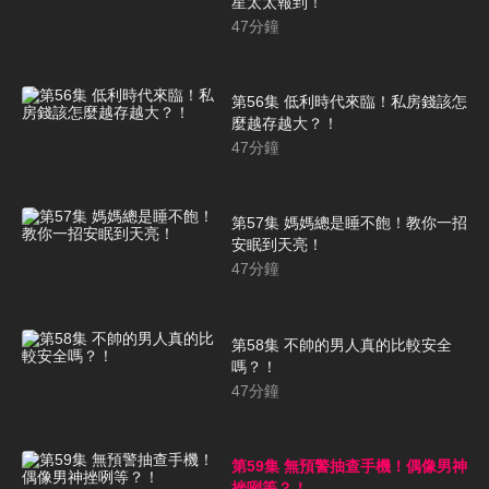
星太太報到！
47
分鐘
第56集 低利時代來臨！私房錢該怎
麼越存越大？！
47
分鐘
第57集 媽媽總是睡不飽！教你一招
安眠到天亮！
47
分鐘
第58集 不帥的男人真的比較安全
嗎？！
47
分鐘
第59集 無預警抽查手機！偶像男神
挫咧等？！