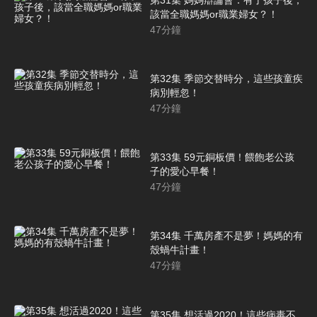
該當全職媽媽or職業婦女？！
47
分鐘
第32集 季節交替時分，這些孩童疾
病別輕忽！
47
分鐘
第33集 59元銅板價！餵飽老公孩
子的愛心早餐！
47
分鐘
第34集 千萬房產不是夢！媽媽的有
殼蝸牛計畫！
47
分鐘
第35集 想活過2020！這些病毒不